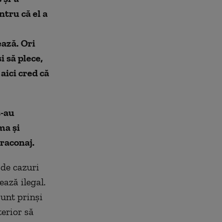
ntru că el a
ează. Ori
 să plece,
aici cred că
s-au
ma și
braconaj.
 de cazuri
ează ilegal.
sunt prinși
terior să