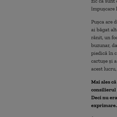
zic că sunt
împușcare l
Pușca are do
ai băgat alt
rănit, un fo
buzunar, da
piedică în 
cartușe și 
acest lucru,
Mai ales că
consilierul
Deci nu era 
exprimare.