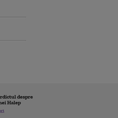
erdictul despre
nei Halep
ort