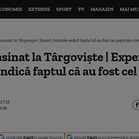
CONOMIE
EXTERNE
SPORT
TV
MAGAZIN
MAI MU
asinat la Târgoviște | Expert: Detaliile indică faptul că au fost cel puțin doi cri
sinat la Târgoviște | Expe
indică faptul că au fost cel
 17:15
6:36
Urmărește
Digi24
în Google Discover
Adaugă
Digi24
ca sursă preferată în Googl