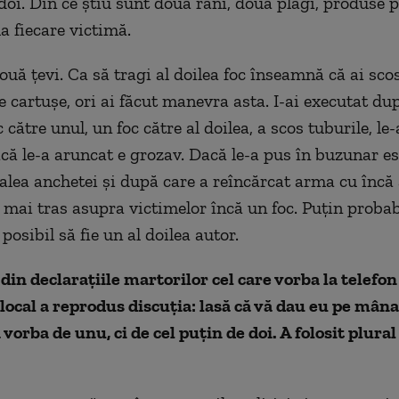
 doi. Din ce știu sunt două răni, două plăgi, produse p
a fiecare victimă.
uă țevi. Ca să tragi al doilea foc înseamnă că ai scos
e cartușe, ori ai făcut manevra asta. I-ai executat dup
c către unul, un foc către al doilea, a scos tuburile, le
că le-a aruncat e grozav. Dacă le-a pus în buzunar es
calea anchetei și după care a reîncărcat arma cu încă
a mai tras asupra victimelor încă un foc. Puțin probab
 posibil să fie un al doilea autor.
 din declarațiile martorilor cel care vorba la telefon
 local a reprodus discuția: lasă că vă dau eu pe mâna 
vorba de unu, ci de cel puțin de doi. A folosit plural