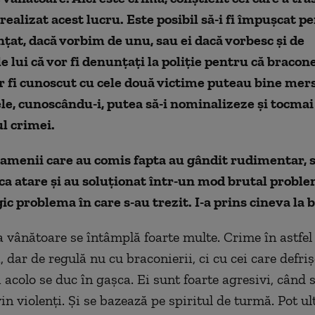
realizat acest lucru. Este posibil să-i fi împușcat pe
țat, dacă vorbim de unu, sau ei dacă vorbesc și de
e lui că vor fi denunțați la poliție pentru că bracon
r fi cunoscut cu cele două victime puteau bine mersi
le, cunoscându-i, putea să-i nominalizeze și tocmai 
l crimei.
amenii care au comis fapta au gândit rudimentar, 
a atare și au soluționat într-un mod brutal proble
gic problema în care s-au trezit. I-a prins cineva la 
a vânătoare se întâmplă foarte multe. Crime în astfel
 dar de regulă nu cu braconierii, ci cu cei care defriș
 acolo se duc în gașca. Ei sunt foarte agresivi, când 
in violenți. Și se bazează pe spiritul de turmă. Pot ul