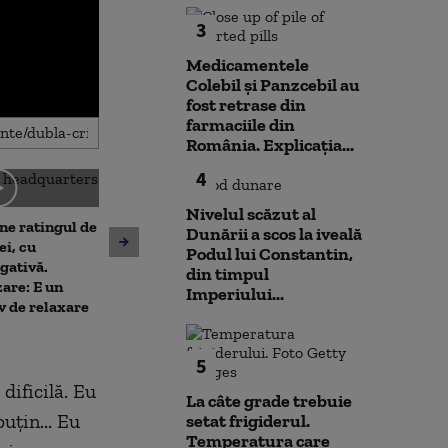
3
Medicamentele
Colebil și Panzcebil au
fost retrase din
farmaciile din
România. Explicația...
4
Nivelul scăzut al
ne ratingul de
Dunării a scos la iveală
De ce nu ajută ploile de vară
Nicușor Dan sp
ei, cu
Podul lui Constantin,
la diminuarea secetei.
că România își
gativă.
din timpul
Climatolog: Sunt distribuite
obiectivul trece
are: E un
Imperiului...
neuniform și nu acolo unde
moneda euro: „
v de relaxare
este nevoie mai mare
de durată care
prioritizat”
5
dificilă. Eu
La câte grade trebuie
uțin... Eu
setat frigiderul.
Temperatura care