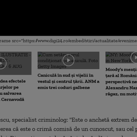
me
Moody's menți
Caniculă în sud și vijelii în
țară al Români
dea efectele
vestul și centrul țării. ANM a
perspectivă ne
rjelor pe
emis trei coduri galbene
Alexandru Naz
u salvarea
răgaz, nu moti
la Cernavodă
cu, specialist criminolog: "
E
ste o anchetă extrem de 
rea că este o crimă comisă de un cunoscut, sau cel p