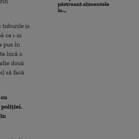
rin
păstrează alimentele
în...
 tuburile și
ă ce i-ai
-a pus în
te încă o
 alte două
il să facă
 cu
poliției.
 în