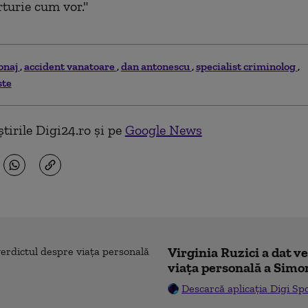
turie cum vor."
onaj
accident vanatoare
dan antonescu
specialist criminolog
ste
tirile Digi24.ro și pe
Google News
Virginia Ruzici a dat v
viața personală a Simo
Descarcă aplicația Digi Sp