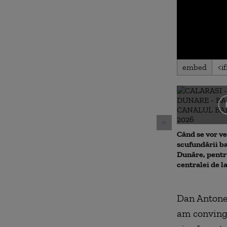
0
embed
seconds
of
0
seconds
Volu
90%
Când se vor ve
scufundării ba
Dunăre, pentr
centralei de 
Dan Antones
am convinge