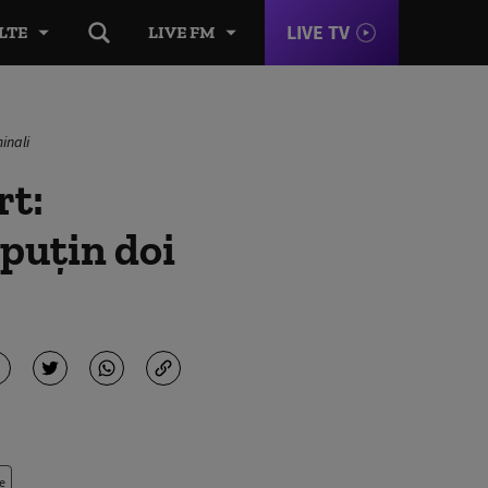
LIVE TV
LTE
LIVE FM
minali
rt:
 puțin doi
e