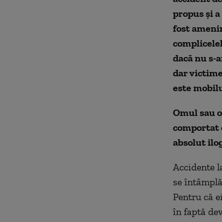
propus și a 
fost amenin
complicelel
dacă nu s-a
dar victime
este mobilu
Omul sau o
comportat c
absolut ilo
Accidente l
se întâmplă,
Pentru că ei
în faptă dev