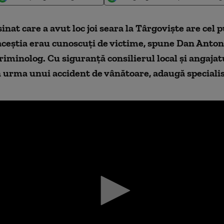
inat care a avut loc joi seara la Târgoviște are cel p
 aceștia erau cunoscuți de victime, spune Dan Anton
criminolog. Cu siguranță consilierul local şi angajat
 urma unui accident de vânătoare, adaugă speciali