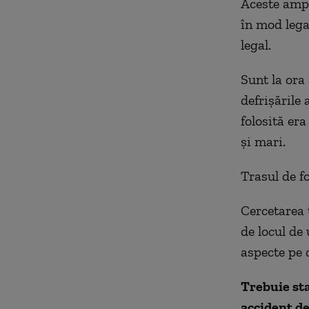
Aceste ampre
în mod lega
legal.
Sunt la ora
defrișările
folosită er
și mari.
Trasul de f
Cercetarea 
de locul de 
aspecte pe 
Trebuie sta
accident de