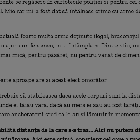
nte se regăsesc în cartotecile poliției și pentru cei 
l. Mie rar mi-a fost dat să întâlnesc crime cu arme d
 actuală foarte multe arme deținute ilegal, braconajul
 au ajuns un fenomen, nu o întâmplare. Din ce știu, m
a mai mică, pentru păsăret, nu pentru vânat de dimen
oarte aproape are și acest efect omorâtor.
trebuie să stabilească dacă acele corpuri sunt la dis
unde ei tăiau vara, dacă au mers ei sau au fost târâți
care anchetatorii cred că le-au și lămurit în momentu
bilită distanța de la care s-a tras... Aici nu putem d
 vânătoare. Aici este crimă, conștient cel care a tras