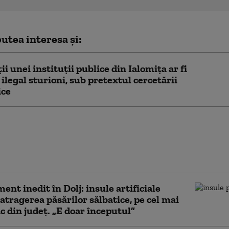
utea interesa și:
ii unei instituții publice din Ialomița ar fi
 ilegal sturioni, sub pretextul cercetării
ice
 unelte pentru pescuit
are de aproape 60.000
u fost ridicate de
ii de frontieră
ent inedit în Dolj: insule artificiale
atragerea păsărilor sălbatice, pe cel mai
c din județ. „E doar începutul”