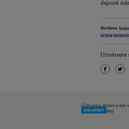
depună măr
Etichete:
brac
crima targovi
Urmărește ș
DIGI SPORT