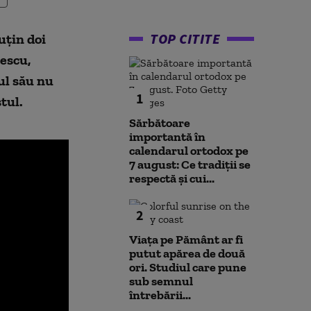
TOP CITITE
uțin doi
escu,
ul său nu
1
stul.
Sărbătoare
importantă în
calendarul ortodox pe
7 august: Ce tradiții se
respectă și cui...
2
Viața pe Pământ ar fi
putut apărea de două
ori. Studiul care pune
sub semnul
întrebării...