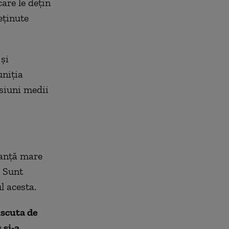
care le dețin
eținute
 și
uniția
siuni medii
tanță mare
. Sunt
l acesta.
iscuta de
 și-a