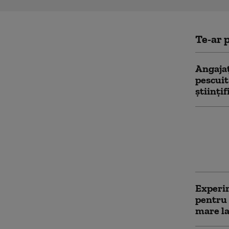
Te-ar p
Angajaț
pescuit
științif
Zeci de
în valo
de lei a
polițișt
Experim
pentru 
mare la