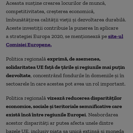
Aceasta susţine crearea locurilor de muncă,
competitivitatea, creşterea economică,
îmbunătăţirea calităţii vieţii şi dezvoltarea durabilă.
Aceste investiţii contribuie la punerea în aplicare
a strategiei Europa 2020, se menționează pe
site-ul
Comisiei Europene.
Politica regională
exprimă, de asemenea,
solidaritatea UE faţă de ţările şi regiunile mai puţin
dezvoltate
, concentrând fondurile în domeniile şi în
sectoarele în care acestea pot avea un rol important.
Politica regională
vizează reducerea disparităţilor
economice, sociale şi teritoriale semnificative care
există încă între regiunile Europei
. Neabordarea
acestor disparităţi ar putea afecta unele dintre
bazele UE, inclusiv piaţa sa unică extinsă şi moneda