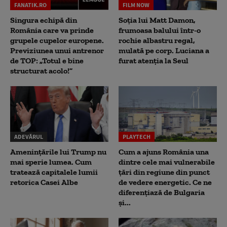
FANATIK.RO
FILM NOW
Singura echipă din
Soția lui Matt Damon,
România care va prinde
frumoasa balului într-o
grupele cupelor europene.
rochie albastru regal,
Previziunea unui antrenor
mulată pe corp. Luciana a
de TOP: „Totul e bine
furat atenția la Seul
structurat acolo!”
ADEVĂRUL
PLAYTECH
Amenințările lui Trump nu
Cum a ajuns România una
mai sperie lumea. Cum
dintre cele mai vulnerabile
tratează capitalele lumii
țări din regiune din punct
retorica Casei Albe
de vedere energetic. Ce ne
diferențiază de Bulgaria
și...