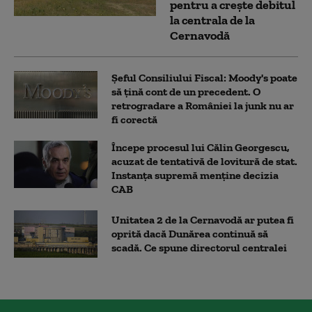
pentru a crește debitul
la centrala de la
Cernavodă
Șeful Consiliului Fiscal: Moody's poate
să țină cont de un precedent. O
retrogradare a României la junk nu ar
fi corectă
Începe procesul lui Călin Georgescu,
acuzat de tentativă de lovitură de stat.
Instanța supremă menține decizia
CAB
Unitatea 2 de la Cernavodă ar putea fi
oprită dacă Dunărea continuă să
scadă. Ce spune directorul centralei