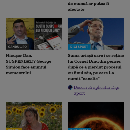
de muncă ar putea fi
afectate
GANDUL.RO
DIGI SPORT
Nicușor Dan,
Suma uriașă care i se reține
SUSPENDAT!? George
lui Cornel Dinu din pensie,
Simion face anunțul
după ce a pierdut procesul
momentului
cu finul său, pe care l-a
numit "canalie"
Descarcă aplicația Digi
Sport