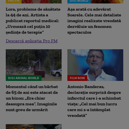
PRO FM
DIGI WORLD
Lora, probleme de sănătate
Așa arată cu adevărat
la 44 de ani. Artista a
Soarele. Cele mai detaliate
publicat raportul medical:
imagini realizate vreodată
„Urmează cel puțin 10
dezvăluie un fenomen
ședințe de terapie”
spectaculos
Descarcă aplicația Pro FM
DIGI ANIMAL WORLD
FILM NOW
Momentul când un bărbat
Antonio Banderas,
de 65 de ani este atacat de
declarație surpriză despre
un bizon: „Era chiar
infarctul care i-a schimbat
deasupra mea”. Imaginile
viața: „Cel mai bun lucru
sunt greu de urmărit
care mi s-a întâmplat
vreodată”