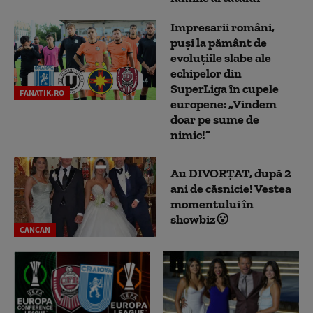
Impresarii români,
puși la pământ de
evoluțiile slabe ale
echipelor din
SuperLiga în cupele
FANATIK.RO
europene: „Vindem
doar pe sume de
nimic!”
Au DIVORȚAT, după 2
ani de căsnicie! Vestea
momentului în
showbiz😮
CANCAN