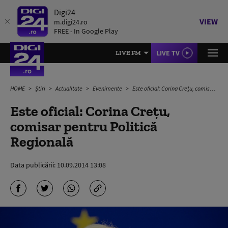
Digi24
VIEW
m.digi24.ro
FREE - In Google Play
LIVE TV
LIVE FM
HOME
Știri
Actualitate
Evenimente
Este oficial: Corina Creţu, comisar pentru Politică Regională
Este oficial: Corina Creţu,
comisar pentru Politică
Regională
Data publicării:
10.09.2014 13:08