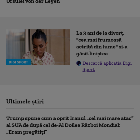
Ursulei von der Leyen
La 3 ani de la divorț,
"cea mai frumoasă
actriță din lume" și-a
găsit liniștea
DIGI SPORT
Descarcă aplicația Digi
Sport
Ultimele știri
Trump spune cum a oprit Iranul „cel mai mare atac”
al SUA de după cel de-Al Doilea Război Mondial:
„Eram pregătiți”