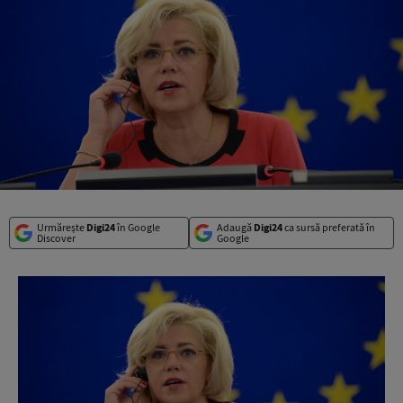
Urmărește
Digi24
în Google
Adaugă
Digi24
ca sursă preferată în
Discover
Google