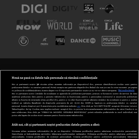
TERMENI ȘI CONDIȚII
POLITICA DE CONFIDENȚIALITATE
Nouă ne pasă ca datele tale personale să rămână confidențiale
Noi și partenerii noștri
30
stocăm și/sau accesăm informații pe dispozitivul dvs., precum identificatorii cookie unici pentru
prelucrarea datelor cu caracter personal. Puteți accepta sau gestiona alegerile dvs. făcând clic mai jos sau în orice moment, pe pagina
ABONARE DIGI TV
cu politica de confidențialitate. Aceste alegeri vor fi raportate partenerilor noștri și nu vă vor afecta navigarea.
Mai multe detalii
Noi si partenerii nostri (retelele de socializare si agentiile de publicitate partenere, precum si furnizorii nostri de servicii de date
analitice) prelucram date pentru a permite website-ului sa functioneze, pentru a personaliza continutul si anunturile publicitare
GESTIONAȚI PREFERINȚELE
afisate in functie de interesele si/sau profilul dvs., pentru a va oferi functionalitati aferente retelelor de socializare si pentru a analiza
traficul pe website. Beneficiati de drepturile prevazute de art. 15-22 din GDPR in legatura cu prelucrarea datelor cu caracter
personal. Aceste drepturi pot fi exercitate prin modalitatea indicata
aici
. Prin click pe “ACCEPT TOATE”, acceptati folosirea tuturor
CODUL DIGI24
Tehnologiilor de tip Cookie, care implica inclusiv acceptul dvs. cu privire la stocarea/accesarea informatiilor de catre Vendor-ii cu
care colaboram. Prin click pe “VREAU SA MODIFIC SETARILE INDIVIDUAL” puteti schimba preferintele in mod individual, mai
putin cele legate de cookie strict necesare pentru functionarea website-ului.
CAMERE WEB
Atât noi, cât și partenerii noștri prelucrăm datele pentru a oferi:
CONTACT/INFO
Stocarea și/sau accesarea informațiilor de pe un dispozitiv. Utilizarea profilurilor pentru selectarea conținutului personalizat.
Dezvoltarea și îmbunătățirea serviciilor. Măsurarea performanței reclamelor. Utilizarea profilurilor pentru selectarea publicității
personalizate. Crearea profilurilor de conținut personalizat. Crearea profilurilor pentru publicitate personalizată. Măsurarea