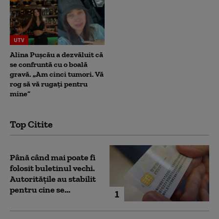
UTV
Alina Pușcău a dezvăluit că
se confruntă cu o boală
gravă. „Am cinci tumori. Vă
rog să vă rugați pentru
mine”
Top Citite
Până când mai poate fi
folosit buletinul vechi.
Autoritățile au stabilit
pentru cine se...
1