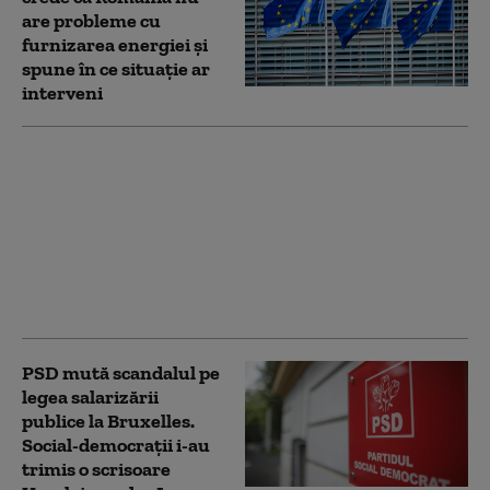
are probleme cu
furnizarea energiei și
spune în ce situație ar
interveni
TAROM va trimite un
nou plan de
restructurare la
Comisia Europeană.
Miruță: „Compania
riscă să returneze
ajutorul de stat”
PSD mută scandalul pe
legea salarizării
publice la Bruxelles.
Social-democrații i-au
trimis o scrisoare