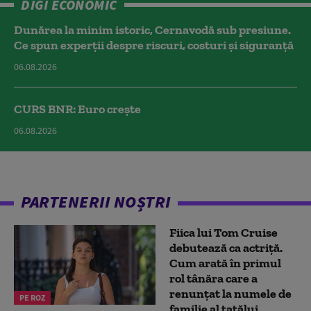
DIGI ECONOMIC
Dunărea la minim istoric, Cernavodă sub presiune.
Ce spun experții despre riscuri, costuri și siguranță
06.08.2026
CURS BNR: Euro crește
06.08.2026
PARTENERII NOȘTRI
Fiica lui Tom Cruise
debutează ca actriță.
Cum arată în primul
rol tânăra care a
renunțat la numele de
PE ROZ
familie al tatălui