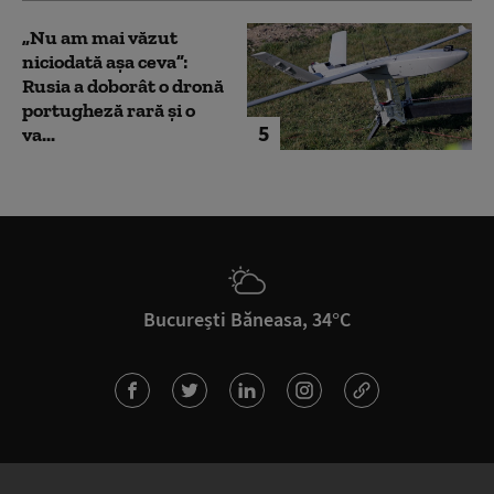
„Nu am mai văzut
niciodată așa ceva”:
Rusia a doborât o dronă
portugheză rară și o
5
va...
București Băneasa, 34°C