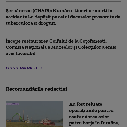
Şerbănescu (CNAIR): Numărul tinerilor morţi în
accidente l-a depăşit pe cel al deceselor provocate de
tuberculoză şi droguri
Începe restaurarea Coifului de la Coțofenești.
Comisia Naţională a Muzeelor şi Colecţiilor a emis
aviz favorabil
CITEȘTE MAI MULTE
Recomandările redacţiei
Au fost reluate
operațiunile pentru
scufundarea celor
patru barje în Dunăre,