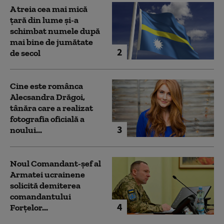
A treia cea mai mică
țară din lume și-a
schimbat numele după
mai bine de jumătate
2
de secol
Cine este românca
Alecsandra Drăgoi,
tânăra care a realizat
fotografia oficială a
3
noului...
Noul Comandant-șef al
Armatei ucrainene
solicită demiterea
comandantului
4
Forțelor...