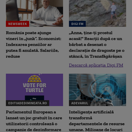
NEWSWEEK
DIGI FM
România poate ajunge
„Anna, ţine-ţi prostul
vineri în „junk”. Economist:
acasă!" Reacţii după ce un
Indexarea pensiilor ar
bărbat a desenat o
putea fi anulată. Salariile,
declaraţie de dragoste pe o
reduse
stâncă, în Transfăgărăşan
Descarcă aplicația Digi FM
EDITIADEDIMINEATA.RO
ADEVARUL
Parlamentul European a
Inteligența artificială
lansat un joc gratuit în care
transformă
utilizatorii controlează o
departamentele de resurse
campanie de dezinformare
umane. Milioane de locuri