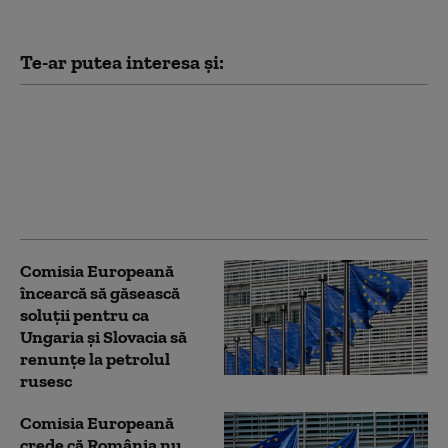
Te-ar putea interesa și:
UE folosește 1,4
miliarde de euro din
active rusești
imobilizate pentru
sprijinirea Ucrainei
Comisia Europeană
încearcă să găsească
soluții pentru ca
Ungaria și Slovacia să
renunțe la petrolul
rusesc
Comisia Europeană
crede că România nu