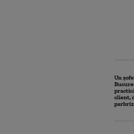
Scene ș
Suceava
trotine
intenți
a fost 
Un şofe
Bucureș
practic
client, 
parbriz