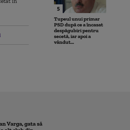
cetat în
5
Tupeul unui primar
PSD după ce a încasat
despăgubiri pentru
l
secetă, iar apoi a
vândut...
oan Varga, gata să
a alt club din