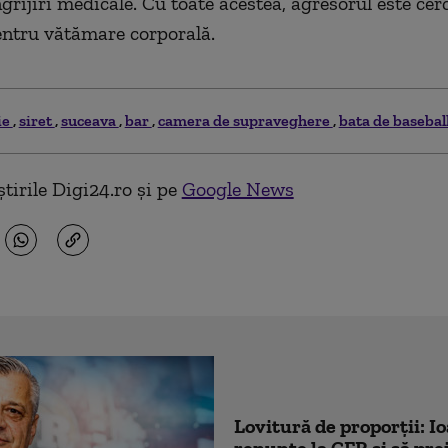
ngrijiri medicale. Cu toate acestea, agresorul este cer
pentru vătămare corporală.
ie
siret
suceava
bar
camera de supraveghere
bata de basebal
tirile Digi24.ro și pe
Google News
Lovitură de proporții: I
renunțe la CFR și să prei