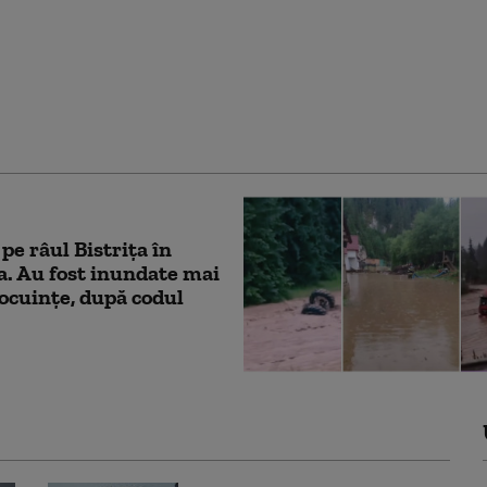
hirurg, conferenţiar
itar, arestat la
iu sub acuzaţia de
după ce ar fi bătut un
m
 pe râul Bistrița în
. Au fost inundate mai
ocuințe, după codul