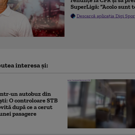
SuperLigă: ”Acolo sunt t
Descarcă aplicația Digi Spor
utea interesa și:
într-un autobuz din
ti: O controloare STB
lovită după ce a cerut
 unei pasagere