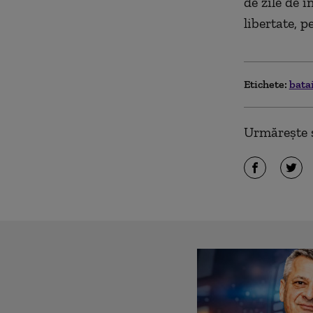
de zile de î
libertate, 
Etichete:
bata
Urmărește ș