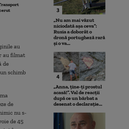
Transport
Avertisment de la Bruxelles
Noua lege a int
3
 cerut
după scandalul centralelor
deschide calea
pe cărbune: „Blocarea
parteneriatul 
„Nu am mai văzut
angajamentelor din PNRR
Nu poți impune
niciodată așa ceva”:
poate avea consecințe
fără să oferi și
Rusia a doborât o
financiare”
dronă portugheză rară
și o va...
ginile au
 au filmat
ă de
oc un schimb
4
„Anna, ţine-ţi prostul
acasă!”. Val de reacții
urma
după ce un bărbat a
eze de
desenat o declarație...
nimic nu s-
voie de 45