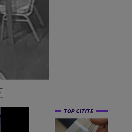
e
TOP CITITE