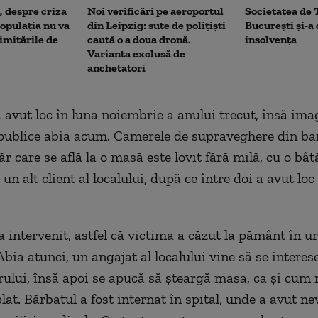
, despre criza
Noi verificări pe aeroportul
Societatea de 
opulația nu va
din Leipzig: sute de polițiști
București și-a
limitările de
caută o a doua dronă.
insolvența
Varianta exclusă de
anchetatori
a avut loc în luna noiembrie a anului trecut, însă ima
 publice abia acum. Camerele de supraveghere din bar
 care se află la o masă este lovit fără milă, cu o bât
 un alt client al localului, după ce între doi a avut l
 intervenit, astfel că victima a căzut la pământ în 
 Abia atunci, un angajat al localului vine să se interes
rului, însă apoi se apucă să şteargă masa, ca şi cum 
lat. Bărbatul a fost internat în spital, unde a avut ne