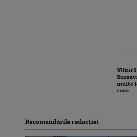
Medic c
univers
domicil
ultraj, 
jandar
Viitură
Suceava
multe l
roșu
Recomandările redacţiei