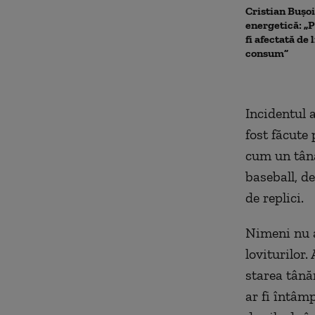
Cristian Bușoi
energetică: „P
fi afectată de 
consum”
Incidentul 
fost făcute
cum un tânăr
baseball, de
de replici.
Nimeni nu a
loviturilor.
starea tână
ar fi întâmp