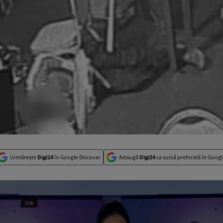
Urmărește
Digi24
în Google Discover
Adaugă
Digi24
ca sursă preferată în Googl