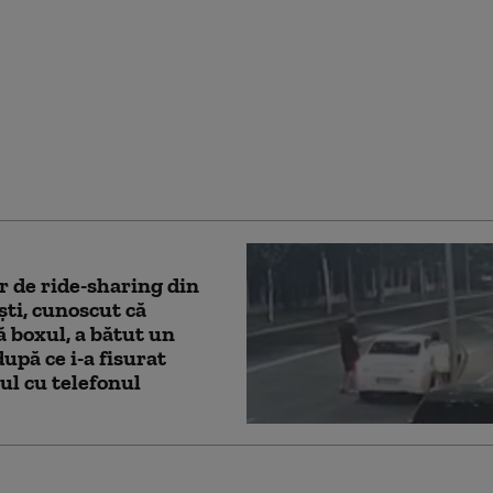
ocante pe o stradă din
: Adolescent pe
tă, urmărit și lovit
onat cu mașina. Şoferul
arestat
r de ride-sharing din
ti, cunoscut că
ă boxul, a bătut un
după ce i-a fisurat
ul cu telefonul