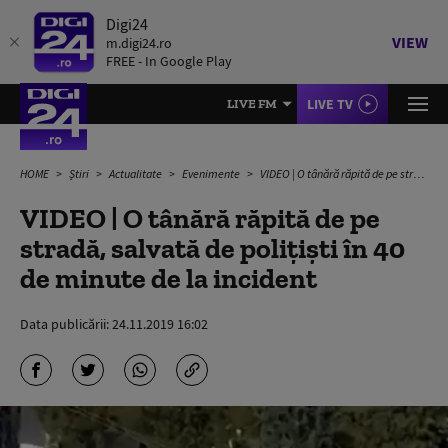
Digi24
VIEW
m.digi24.ro
FREE - In Google Play
LIVE TV
LIVE FM
HOME
Știri
Actualitate
Evenimente
VIDEO | O tânără răpită de pe stradă, salvată de poliţişti în 40 de minute de la incident
VIDEO | O tânără răpită de pe
stradă, salvată de poliţişti în 40
de minute de la incident
Data publicării:
24.11.2019 16:02