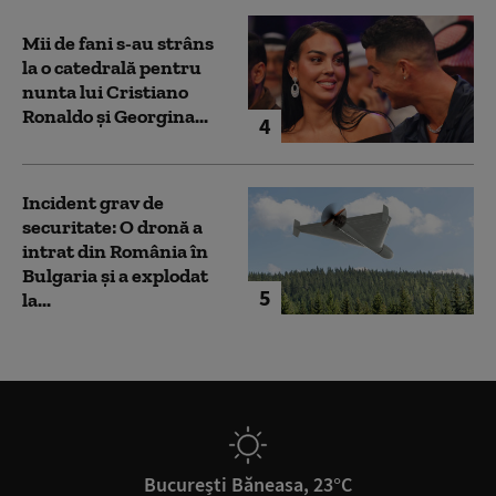
Mii de fani s-au strâns
la o catedrală pentru
nunta lui Cristiano
Ronaldo şi Georgina...
4
Incident grav de
securitate: O dronă a
intrat din România în
Bulgaria şi a explodat
5
la...
București Băneasa, 23°C