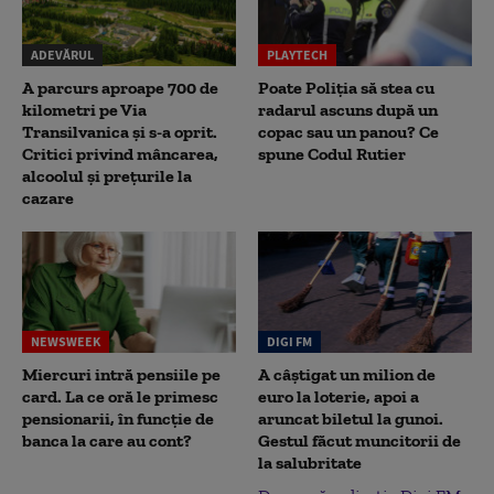
ADEVĂRUL
PLAYTECH
A parcurs aproape 700 de
Poate Poliția să stea cu
kilometri pe Via
radarul ascuns după un
Transilvanica și s-a oprit.
copac sau un panou? Ce
Critici privind mâncarea,
spune Codul Rutier
alcoolul și prețurile la
cazare
NEWSWEEK
DIGI FM
Miercuri intră pensiile pe
A câștigat un milion de
card. La ce oră le primesc
euro la loterie, apoi a
pensionarii, în funcție de
aruncat biletul la gunoi.
banca la care au cont?
Gestul făcut muncitorii de
la salubritate