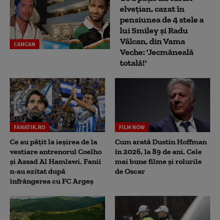
elvețian, cazat în
pensiunea de 4 stele a
lui Smiley și Radu
Vâlcan, din Vama
CANCAN
Veche: 'Jecmăneală
totală!'
FANATIK.RO
FILM NOW
Ce au pățit la ieșirea de la
Cum arată Dustin Hoffman
vestiare antrenorul Coelho
în 2026, la 89 de ani. Cele
și Assad Al Hamlawi. Fanii
mai bune filme și rolurile
n-au ezitat după
de Oscar
înfrângerea cu FC Argeș