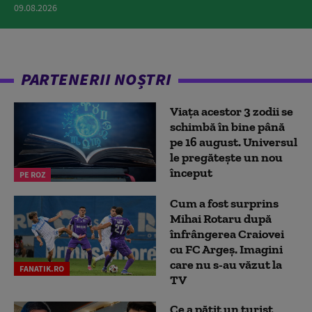
09.08.2026
PARTENERII NOȘTRI
Viața acestor 3 zodii se
schimbă în bine până
pe 16 august. Universul
le pregătește un nou
început
PE ROZ
Cum a fost surprins
Mihai Rotaru după
înfrângerea Craiovei
cu FC Argeș. Imagini
care nu s-au văzut la
FANATIK.RO
TV
Ce a pățit un turist