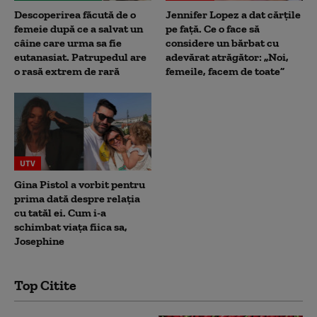
Descoperirea făcută de o
Jennifer Lopez a dat cărțile
femeie după ce a salvat un
pe față. Ce o face să
câine care urma sa fie
considere un bărbat cu
eutanasiat. Patrupedul are
adevărat atrăgător: „Noi,
o rasă extrem de rară
femeile, facem de toate”
UTV
Gina Pistol a vorbit pentru
prima dată despre relația
cu tatăl ei. Cum i-a
schimbat viața fiica sa,
Josephine
Top Citite