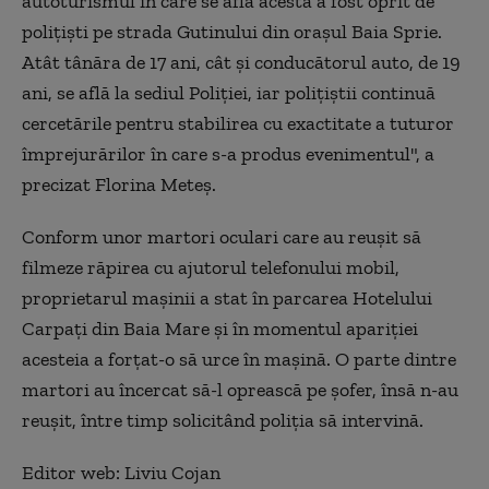
autoturismul în care se afla acesta a fost oprit de
poliţişti pe strada Gutinului din oraşul Baia Sprie.
Atât tânăra de 17 ani, cât şi conducătorul auto, de 19
ani, se află la sediul Poliţiei, iar poliţiştii continuă
cercetările pentru stabilirea cu exactitate a tuturor
împrejurărilor în care s-a produs evenimentul", a
precizat Florina Meteş.
Conform unor martori oculari care au reuşit să
filmeze răpirea cu ajutorul telefonului mobil,
proprietarul maşinii a stat în parcarea Hotelului
Carpaţi din Baia Mare şi în momentul apariţiei
acesteia a forţat-o să urce în maşină. O parte dintre
martori au încercat să-l oprească pe şofer, însă n-au
reuşit, între timp solicitând poliţia să intervină.
Editor web: Liviu Cojan