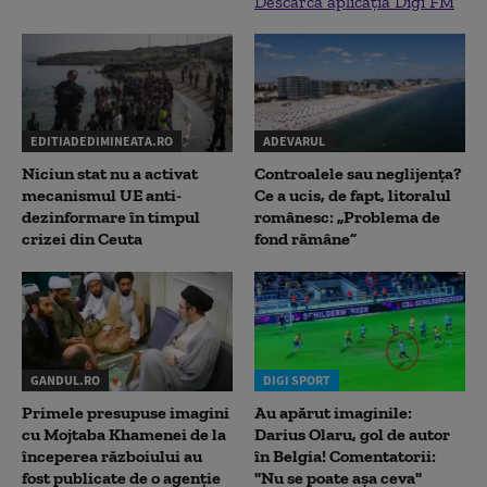
Descarcă aplicația Digi FM
EDITIADEDIMINEATA.RO
ADEVARUL
Niciun stat nu a activat
Controalele sau neglijența?
mecanismul UE anti-
Ce a ucis, de fapt, litoralul
dezinformare în timpul
românesc: „Problema de
crizei din Ceuta
fond rămâne”
GANDUL.RO
DIGI SPORT
Primele presupuse imagini
Au apărut imaginile:
cu Mojtaba Khamenei de la
Darius Olaru, gol de autor
începerea războiului au
în Belgia! Comentatorii:
fost publicate de o agenție
"Nu se poate așa ceva"