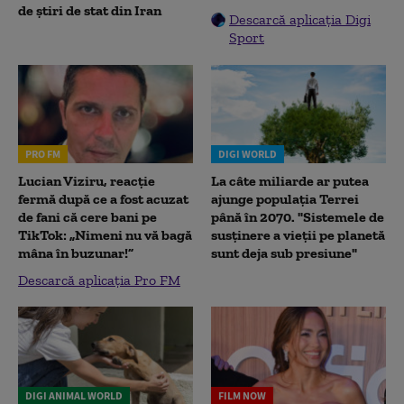
de știri de stat din Iran
Descarcă aplicația Digi
Sport
PRO FM
DIGI WORLD
Lucian Viziru, reacție
La câte miliarde ar putea
fermă după ce a fost acuzat
ajunge populația Terrei
de fani că cere bani pe
până în 2070. "Sistemele de
TikTok: „Nimeni nu vă bagă
susținere a vieții pe planetă
mâna în buzunar!”
sunt deja sub presiune"
Descarcă aplicația Pro FM
DIGI ANIMAL WORLD
FILM NOW