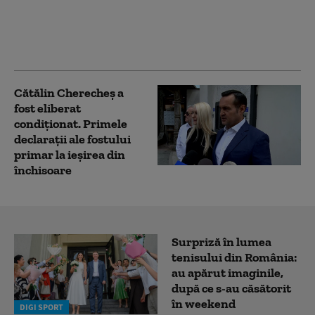
Mare. A fost emis mesaj
RO-Alert, iar echipajele
de intervenție
intervenit în zonă
Cătălin Cherecheș a
fost eliberat
condiționat. Primele
declarații ale fostului
primar la ieșirea din
închisoare
Surpriză în lumea
tenisului din România:
au apărut imaginile,
după ce s-au căsătorit
în weekend
DIGI SPORT