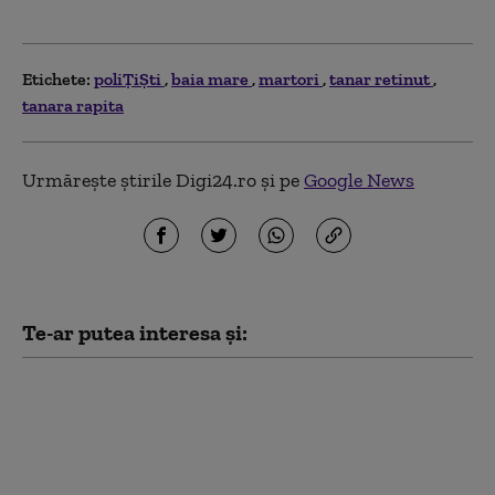
Etichete:
poliȚiȘti
baia mare
martori
tanar retinut
tanara rapita
Urmărește știrile Digi24.ro și pe
Google News
Te-ar putea interesa și:
Biciclete şi ceasuri de
40.000 euro posibil
furate din Italia, găsite
de polițiști la o
persoană din județul