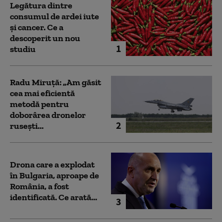
Legătura dintre
consumul de ardei iute
și cancer. Ce a
descoperit un nou
1
studiu
Radu Miruță: „Am găsit
cea mai eficientă
metodă pentru
doborârea dronelor
2
rusești...
Drona care a explodat
în Bulgaria, aproape de
România, a fost
identificată. Ce arată...
3