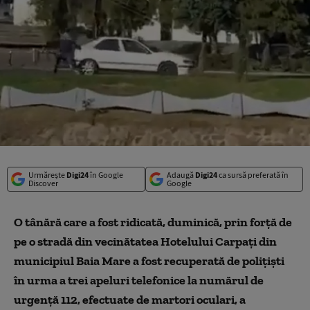
Urmărește
Digi24
în Google
Adaugă
Digi24
ca sursă preferată în
Discover
Google
O tânără care a fost ridicată, duminică, prin forţă de
pe o stradă din vecinătatea Hotelului Carpaţi din
municipiul Baia Mare a fost recuperată de poliţişti
în urma a trei apeluri telefonice la numărul de
urgenţă 112, efectuate de martori oculari, a