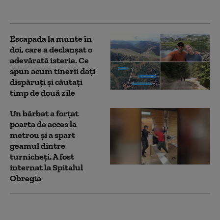
Vaslui
Escapada la munte în
doi, care a declanșat o
adevărată isterie. Ce
spun acum tinerii dați
dispăruți și căutați
timp de două zile
Un bărbat a forțat
poarta de acces la
metrou și a spart
geamul dintre
turnicheți. A fost
internat la Spitalul
Obregia
Urs semnalat în Baia