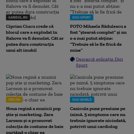
GANDUL.RO
DIGI SPORT
Ciprian Ciucu crede că
FOTO Mihaela Rădulescu a
blocul care a explodat în
fost ”ștearsă complet” și nu
Rahova va fi demolat. Cât ar
s-a mai putut abține:
putea dura construcția
”Trebuie să le fie frică de
unui alt imobil
mine”
Descarcă aplicația Digi
Sport
PRO FM
DIGI WORLD
Noua regină a muzicii pop
Canicula pune presiune pe
știe și marketing. Zara
inimă. 5 simptome care nu
Larsson și-a promovat
trebuie ignorate niciodată,
colecția de costume de baie
potrivit unui cardiolog
purtând-o chiar ea