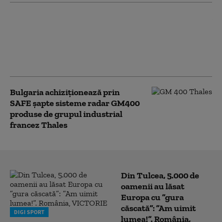
„Nu au răbdare”. Graba spre
vacanță crește riscul accidentelor
pe șosele. Cum sunt temperați
șoferii vitezomani, pe șoselele din
Brașov
Bulgaria achiziționează prin
SAFE şapte sisteme radar GM400
produse de grupul industrial
francez Thales
Din Tulcea, 5.000 de
oamenii au lăsat
Europa cu ”gura
căscată”: ”Am uimit
DIGI SPORT
lumea!”. România,