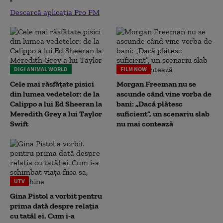
Descarcă aplicația Pro FM
DIGI ANIMAL WORLD
FILM NOW
Cele mai răsfățate pisici
Morgan Freeman nu se
din lumea vedetelor: de la
ascunde când vine vorba de
Calippo a lui Ed Sheeran la
bani: „Dacă plătesc
Meredith Grey a lui Taylor
suficient”, un scenariu slab
Swift
nu mai contează
UTV
Gina Pistol a vorbit pentru
prima dată despre relația
cu tatăl ei. Cum i-a