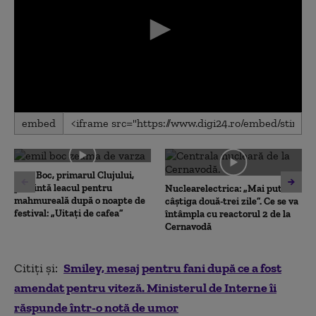
0
embed
seconds
of
0
seconds
Emil Boc, primarul Clujului,
prezintă leacul pentru
Nuclearelectrica: „Mai putem
mahmureală după o noapte de
câștiga două-trei zile”. Ce se va
festival: „Uitați de cafea”
întâmpla cu reactorul 2 de la
Cernavodă
Citiți și:
Smiley, mesaj pentru fani după ce a fost
amendat pentru viteză. Ministerul de Interne îi
răspunde într-o notă de umor