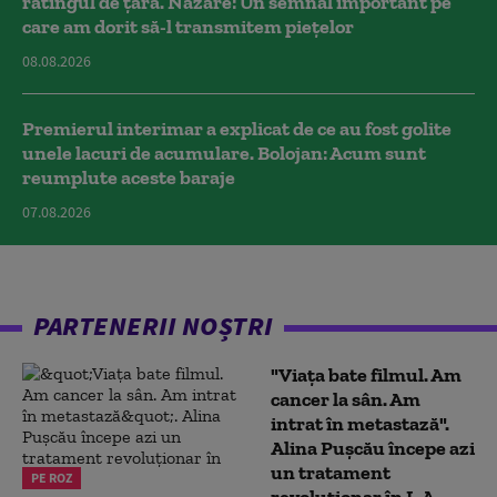
ratingul de țară. Nazare: Un semnal important pe
care am dorit să-l transmitem piețelor
08.08.2026
Premierul interimar a explicat de ce au fost golite
unele lacuri de acumulare. Bolojan: Acum sunt
reumplute aceste baraje
07.08.2026
PARTENERII NOȘTRI
"Viața bate filmul. Am
cancer la sân. Am
intrat în metastază".
Alina Pușcău începe azi
un tratament
PE ROZ
revoluționar în L.A.