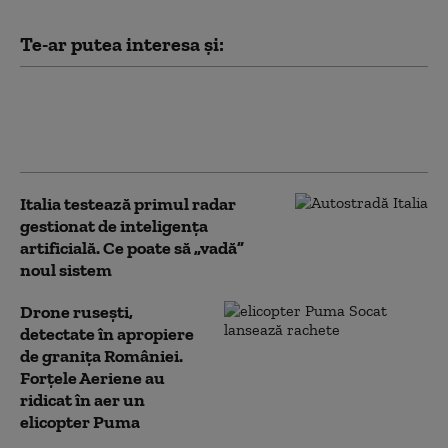
Te-ar putea interesa și:
Polonia intenționează să-i bage în
închisoare pe șoferii în stare de
ebrietate
Italia testează primul radar
gestionat de inteligența
artificială. Ce poate să „vadă”
noul sistem
Drone rusești,
detectate în apropiere
de granița României.
Forțele Aeriene au
ridicat în aer un
elicopter Puma