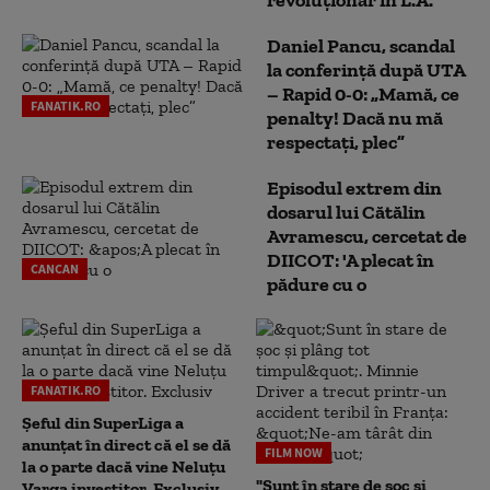
Daniel Pancu, scandal
la conferință după UTA
– Rapid 0-0: „Mamă, ce
FANATIK.RO
penalty! Dacă nu mă
respectați, plec”
Episodul extrem din
dosarul lui Cătălin
Avramescu, cercetat de
DIICOT: 'A plecat în
CANCAN
pădure cu o
FANATIK.RO
Șeful din SuperLiga a
anunțat în direct că el se dă
FILM NOW
la o parte dacă vine Neluțu
"Sunt în stare de șoc și
Varga investitor. Exclusiv