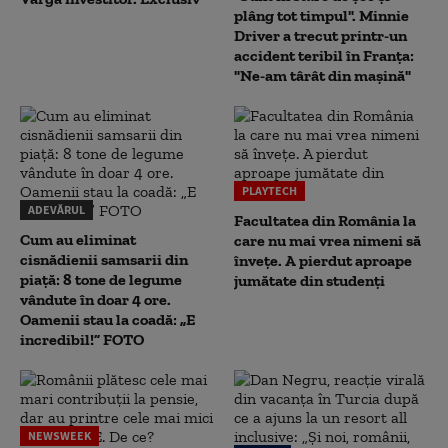
plâng tot timpul". Minnie
Driver a trecut printr-un
accident teribil în Franța:
"Ne-am târât din mașină"
PLAYTECH
ADEVĂRUL
Facultatea din România la
Cum au eliminat
care nu mai vrea nimeni să
cisnădienii samsarii din
înveţe. A pierdut aproape
piață: 8 tone de legume
jumătate din studenţi
vândute în doar 4 ore.
Oamenii stau la coadă: „E
incredibil!” FOTO
NEWSWEEK