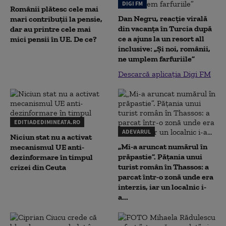
DIGI FM
Românii plătesc cele mai
Dan Negru, reacție virală
mari contribuții la pensie,
din vacanța în Turcia după
dar au printre cele mai
ce a ajuns la un resort all
mici pensii în UE. De ce?
inclusive: „Și noi, românii,
ne umplem farfuriile”
Descarcă aplicația Digi FM
EDITIADEDIMINEATA.RO
ADEVARUL
Niciun stat nu a activat
„Mi-a aruncat numărul în
mecanismul UE anti-
prăpastie”. Pățania unui
dezinformare în timpul
turist român în Thassos: a
crizei din Ceuta
parcat într-o zonă unde era
interzis, iar un localnic i-
a...