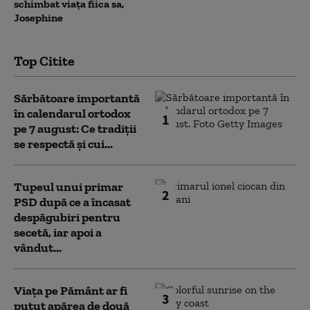
schimbat viața fiica sa,
Josephine
Top Citite
Sărbătoare importantă
în calendarul ortodox
1
pe 7 august: Ce tradiții
se respectă și cui...
Tupeul unui primar
2
PSD după ce a încasat
despăgubiri pentru
secetă, iar apoi a
vândut...
Viața pe Pământ ar fi
3
putut apărea de două