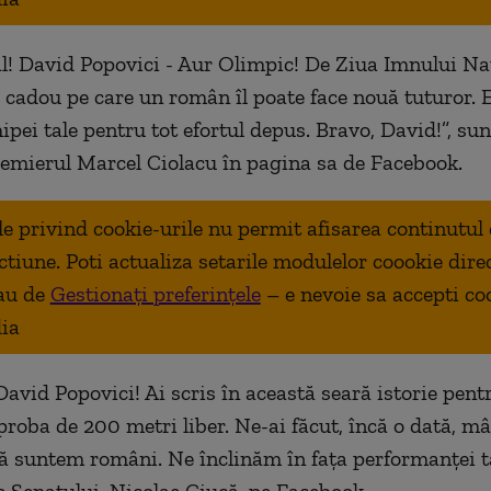
l! David Popovici - Aur Olimpic! De Ziua Imnului Naț
cadou pe care un român îl poate face nouă tuturor. 
hipei tale pentru tot efortul depus. Bravo, David!”, su
remierul Marcel Ciolacu în pagina sa de Facebook.
ale privind cookie-urile nu permit afisarea continutul
ctiune. Poti actualiza setarile modulelor coookie dire
au de
Gestionați preferințele
– e nevoie sa accepti co
ia
, David Popovici! Ai scris în această seară istorie pe
 proba de 200 metri liber. Ne-ai făcut, încă o dată, mâ
ă suntem români. Ne înclinăm în fața performanței tal