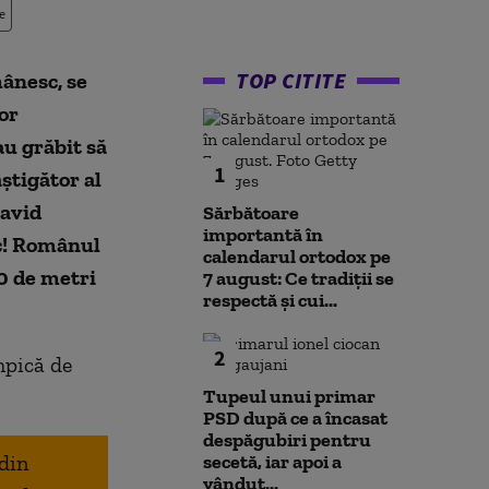
e
TOP CITITE
mânesc, se
or
-au grăbit să
1
știgător al
David
Sărbătoare
importantă în
ic! Românul
calendarul ortodox pe
0 de metri
7 august: Ce tradiții se
respectă și cui...
2
mpică de
Tupeul unui primar
PSD după ce a încasat
despăgubiri pentru
 din
secetă, iar apoi a
vândut...