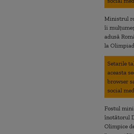
social med
Ministrul r
îi mulțumeș
adusă Român
la Olimpiad
Setarile t
aceasta se
browser s
social med
Fostul minis
înotătorul 
Olimpice de