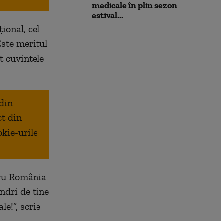
medicale în plin sezon
estival...
ional, cel
Este meritul
nt cuvintele
 din
ct din
okie-urile
ntru România
ndri de tine
e!”, scrie