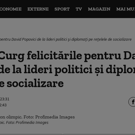
CONOMIE
EXTERNE
SPORT
TV
MAGAZIN
MAI MU
pentru David Popovici de la lideri politici și diplomați pe rețelele de socializare
Curg felicitările pentru D
e la lideri politici și dipl
e socializare
 23:31
2:43
pic. Foto: Profimedia Images