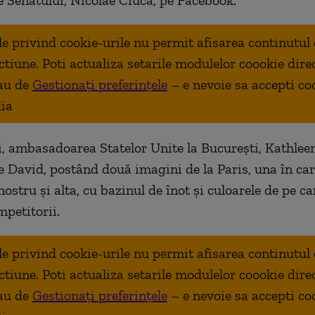
e Senatului, Nicolae Ciucă, pe Facebook.
ale privind cookie-urile nu permit afisarea continutul
ctiune. Poti actualiza setarile modulelor coookie dire
au de
Gestionați preferințele
– e nevoie sa accepti co
ia
i, ambasadoarea Statelor Unite la București, Kathleen
 pe David, postând două imagini de la Paris, una în ca
stru și alta, cu bazinul de înot și culoarele de pe ca
mpetitorii.
ale privind cookie-urile nu permit afisarea continutul
ctiune. Poti actualiza setarile modulelor coookie dire
au de
Gestionați preferințele
– e nevoie sa accepti co