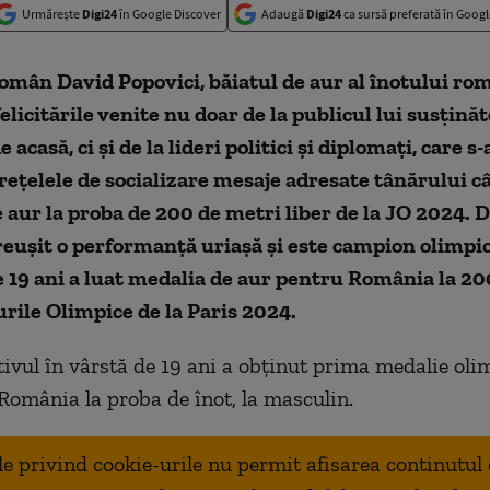
Urmărește
Digi24
în Google Discover
Adaugă
Digi24
ca sursă preferată în Googl
omân David Popovici, băiatul de aur al înotului ro
elicitările venite nu doar de la publicul lui susținăt
 acasă, ci și de la lideri politici și diplomați, care s
rețelele de socializare mesaje adresate tânărului câ
 aur la proba de 200 de metri liber de la JO 2024. 
reușit o performanță uriașă și este campion olimp
e 19 ani a luat medalia de aur pentru România la 20
curile Olimpice de la Paris 2024.
rtivul în vârstă de 19 ani a obținut prima medalie oli
România la proba de înot, la masculin.
ale privind cookie-urile nu permit afisarea continutul