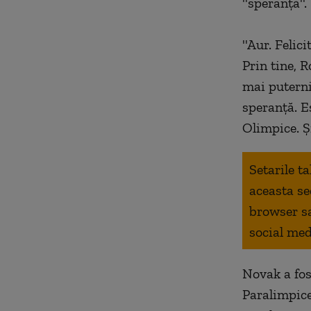
''speranţă''.
''Aur. Felic
Prin tine, 
mai puterni
speranţă. E
Olimpice. Şi
Setarile t
aceasta se
browser s
social med
Novak a fos
Paralimpice,