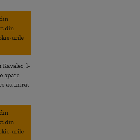
 din
ct din
okie-urile
 Kavalec, l-
re apare
re au intrat
 din
ct din
okie-urile