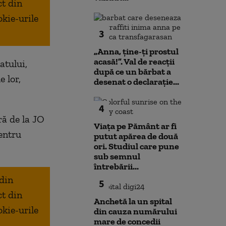
ct din
okie-urile
3
„Anna, ţine-ţi prostul
acasă!”. Val de reacții
atului,
după ce un bărbat a
e lor,
desenat o declarație...
4
ră de la JO
Viața pe Pământ ar fi
entru
putut apărea de două
ori. Studiul care pune
sub semnul
întrebării...
 din
5
ct din
Anchetă la un spital
okie-urile
din cauza numărului
mare de concedii