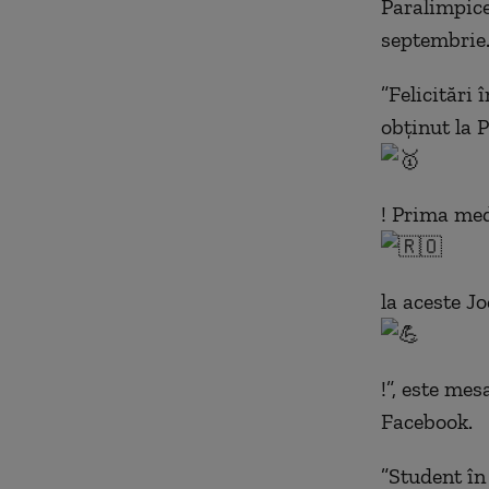
Paralimpice
septembrie
”
Felicitări 
obținut la P
! Prima med
la aceste J
!”, este me
Facebook.
”Student în