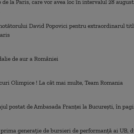
 de la Paris, care vor avea loc în intervalul 28 augus
.
înotătorului David Popovici pentru extraordinarul tit
aris
alie de aur a României
ocuri Olimpice ! La cât mai multe, Team Romania
sajul postat de Ambasada Franței la București, în pag
 prima generație de bursieri de performanță ai UB, d