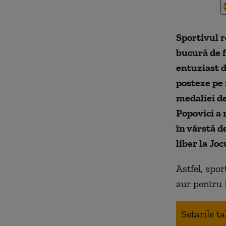
Sportivul r
bucură de f
entuziast de
posteze pe 
medaliei de
Popovici a 
în vârstă d
liber la Jo
Astfel, spo
aur pentru 
Setarile t