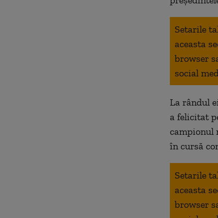
președintel
Setarile t
aceasta se
browser s
social med
La rândul e
a felicitat
campionul no
în cursă co
Setarile t
aceasta se
browser s