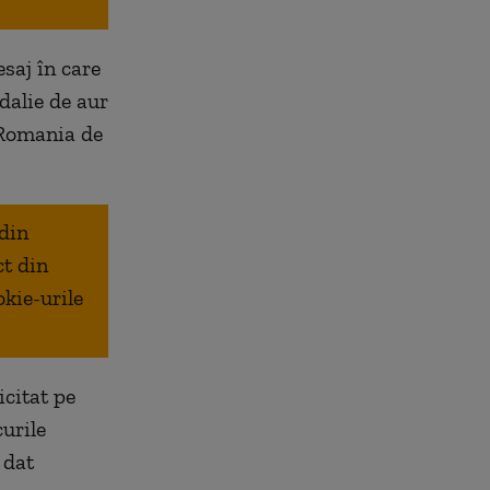
saj în care
dalie de aur
 Romania de
 din
ct din
okie-urile
icitat pe
urile
 dat