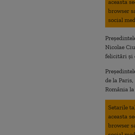
aceasta se
browser s
social med
Președintel
Nicolae Ciuc
felicitări ș
Președintel
de la Paris
România la 
Setarile t
aceasta se
browser s
social med