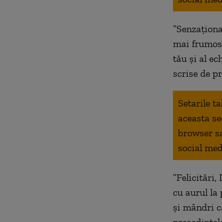
”Senzaționa
mai frumos 
tău și al ec
scrise de p
Setarile t
aceasta se
browser s
social med
”Felicitări
cu aurul la
și mândri c