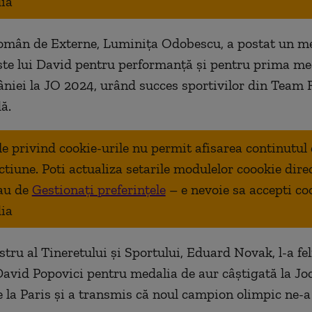
ia
omân de Externe, Luminița Odobescu, a postat un me
te lui David pentru performanță și pentru prima me
iei la JO 2024, urând succes sportivilor din Team
ă.
ale privind cookie-urile nu permit afisarea continutul
ctiune. Poti actualiza setarile modulelor coookie dire
au de
Gestionați preferințele
– e nevoie sa accepti co
ia
tru al Tineretului şi Sportului, Eduard Novak, l-a fel
David Popovici pentru medalia de aur câştigată la Joc
 la Paris şi a transmis că noul campion olimpic ne-a