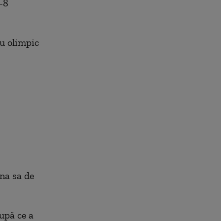
t-8
lu olimpic
ina sa de
upă ce a