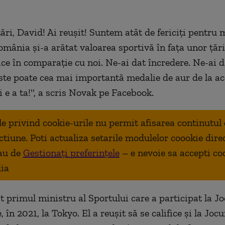
itări, David! Ai reuşit! Suntem atât de fericiţi pentru 
România şi-a arătat valoarea sportivă în faţa unor ţăr
ce în comparaţie cu noi. Ne-ai dat încredere. Ne-ai d
ste poate cea mai importantă medalie de aur de la ac
 e a ta!'', a scris Novak pe Facebook.
ale privind cookie-urile nu permit afisarea continutul
ctiune. Poti actualiza setarile modulelor coookie dire
au de
Gestionați preferințele
– e nevoie sa accepti co
ia
t primul ministru al Sportului care a participat la Jo
 în 2021, la Tokyo. El a reuşit să se califice şi la Jocu