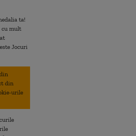
medalia ta!
i cu mult
at
este Jocuri
 din
ct din
okie-urile
curile
rile