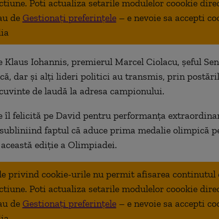
ctiune. Poti actualiza setarile modulelor coookie dire
au de
Gestionați preferințele
– e nevoie sa accepti co
ia
e Klaus Iohannis, premierul Marcel Ciolacu, șeful Sen
ă, dar și alți lideri politici au transmis, prin postăril
i cuvinte de laudă la adresa campionului.
e îl felicită pe David pentru performanța extraordina
, subliniind faptul că aduce prima medalie olimpică p
această ediție a Olimpiadei.
ale privind cookie-urile nu permit afisarea continutul
ctiune. Poti actualiza setarile modulelor coookie dire
au de
Gestionați preferințele
– e nevoie sa accepti co
ia