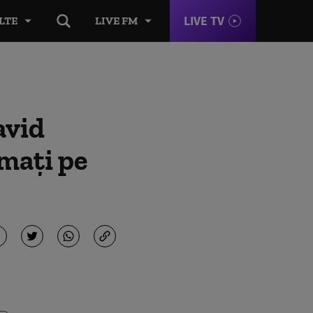
LIVE TV
LTE
LIVE FM
avid
omați pe