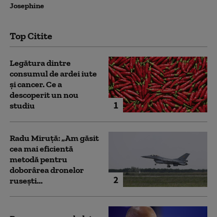
Josephine
Top Citite
Legătura dintre
consumul de ardei iute
și cancer. Ce a
descoperit un nou
1
studiu
Radu Miruță: „Am găsit
cea mai eficientă
metodă pentru
doborârea dronelor
2
rusești...