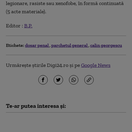
legionare, rasiste sau xenofobe, în formă continuată
(5 acte materiale).
Editor :
B.P.
Etichete:
dosar penal
parchetul general
calin georgescu
Urmărește știrile Digi24.ro și pe
Google News
Te-ar putea interesa și:
Dan Dungaciu: „În AUR
există simpatizanți ai