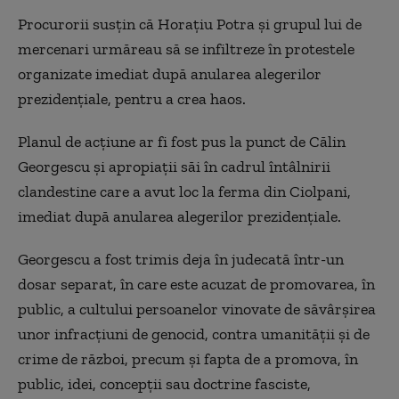
Procurorii susţin că Horaţiu Potra şi grupul lui de
mercenari urmăreau să se infiltreze în protestele
organizate imediat după anularea alegerilor
prezidenţiale, pentru a crea haos.
Planul de acţiune ar fi fost pus la punct de Călin
Georgescu şi apropiaţii săi în cadrul întâlnirii
clandestine care a avut loc la ferma din Ciolpani,
imediat după anularea alegerilor prezidenţiale.
Georgescu a fost trimis deja în judecată într-un
dosar separat, în care este acuzat de promovarea, în
public, a cultului persoanelor vinovate de săvârşirea
unor infracţiuni de genocid, contra umanităţii şi de
crime de război, precum şi fapta de a promova, în
public, idei, concepţii sau doctrine fasciste,