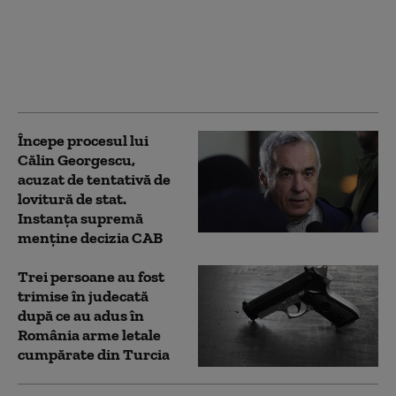
lui Călin Georgescu”.
Ce spune despre
finanțarea
manifestațiilor fostului
candidat
Începe procesul lui
Călin Georgescu,
acuzat de tentativă de
lovitură de stat.
Instanța supremă
menține decizia CAB
Trei persoane au fost
trimise în judecată
după ce au adus în
România arme letale
cumpărate din Turcia