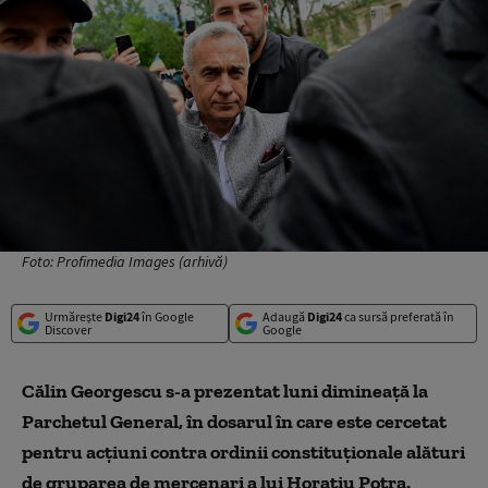
Foto: Profimedia Images (arhivă)
Urmărește
Digi24
în Google
Adaugă
Digi24
ca sursă preferată în
Discover
Google
Călin Georgescu s-a prezentat luni dimineaţă la
Parchetul General, în dosarul în care este cercetat
pentru acţiuni contra ordinii constituţionale alături
de gruparea de mercenari a lui Horaţiu Potra.