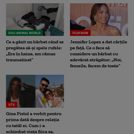
DIGI ANIMAL WORLD
FILM NOW
Ce a găsit un bărbat când se
Jennifer Lopez a dat cărțile
pregătea să-și spele rufele:
pe față. Ce o face să
„Era în haine, am rămas
considere un bărbat cu
traumatizat”
adevărat atrăgător: „Noi,
femeile, facem de toate”
UTV
Gina Pistol a vorbit pentru
prima dată despre relația
cu tatăl ei. Cum i-a
schimbat viața fiica sa,