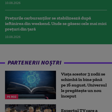
10.08.2026
Prețurile carburanților se stabilizează după
ieftinirea din weekend. Unde se găsesc cele mai mici
prețuri din țară
10.08.2026
PARTENERII NOȘTRI
Viața acestor 3 zodii se
schimbă în bine până
pe 16 august. Universul
le pregătește un nou
început
PE ROZ
Expertul TV care a