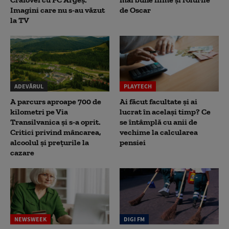
Imagini care nu s-au văzut
de Oscar
la TV
ADEVĂRUL
PLAYTECH
A parcurs aproape 700 de
Ai făcut facultate și ai
kilometri pe Via
lucrat în același timp? Ce
Transilvanica și s-a oprit.
se întâmplă cu anii de
Critici privind mâncarea,
vechime la calcularea
alcoolul și prețurile la
pensiei
cazare
NEWSWEEK
DIGI FM