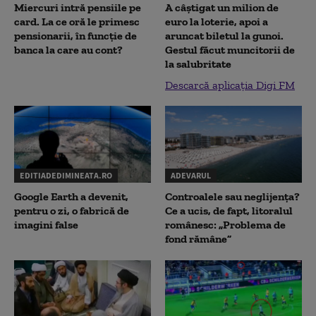
Miercuri intră pensiile pe
A câștigat un milion de
card. La ce oră le primesc
euro la loterie, apoi a
pensionarii, în funcție de
aruncat biletul la gunoi.
banca la care au cont?
Gestul făcut muncitorii de
la salubritate
Descarcă aplicația Digi FM
EDITIADEDIMINEATA.RO
ADEVARUL
Google Earth a devenit,
Controalele sau neglijența?
pentru o zi, o fabrică de
Ce a ucis, de fapt, litoralul
imagini false
românesc: „Problema de
fond rămâne”