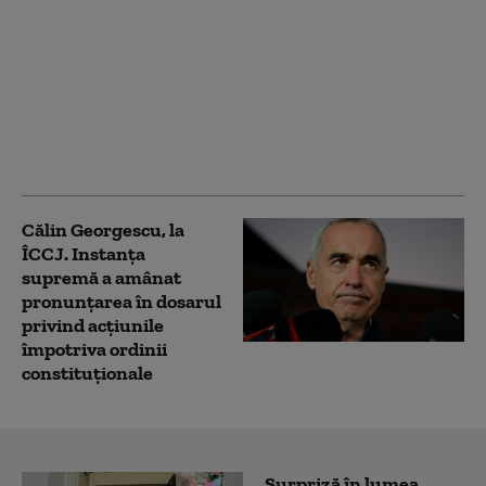
Un ghid montan,
inculpat pentru
ucidere din culpă după
accidentul produs în
Bucegi, în care un
alpinist a murit şi trei
au fost răniți
Călin Georgescu, la
ÎCCJ. Instanța
supremă a amânat
pronunțarea în dosarul
privind acțiunile
împotriva ordinii
constituționale
Surpriză în lumea