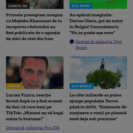
GANDUL.RO
DIGI SPORT
Primele presupuse imagini
Au apărut imaginile:
cu Mojtaba Khamenei de la
Darius Olaru, gol de autor
începerea războiului au
în Belgia! Comentatorii:
fost publicate de o agenție
"Nu se poate așa ceva"
de știri de stat din Iran
Descarcă aplicația Digi
Sport
PRO FM
DIGI WORLD
Lucian Viziru, reacție
La câte miliarde ar putea
fermă după ce a fost acuzat
ajunge populația Terrei
de fani că cere bani pe
până în 2070. "Sistemele de
TikTok: „Nimeni nu vă bagă
susținere a vieții pe planetă
mâna în buzunar!”
sunt deja sub presiune"
Descarcă aplicația Pro FM