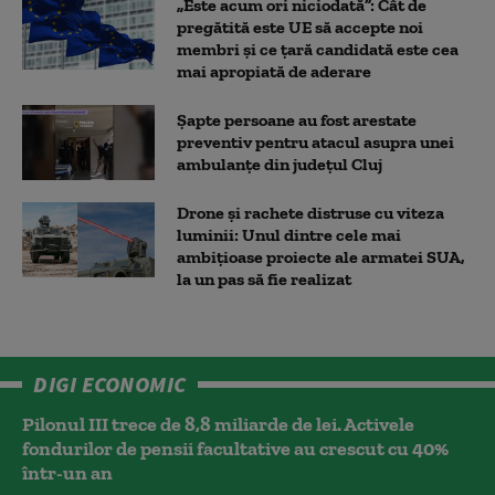
„Este acum ori niciodată”: Cât de
pregătită este UE să accepte noi
membri și ce țară candidată este cea
mai apropiată de aderare
Șapte persoane au fost arestate
preventiv pentru atacul asupra unei
ambulanțe din județul Cluj
Drone și rachete distruse cu viteza
luminii: Unul dintre cele mai
ambițioase proiecte ale armatei SUA,
la un pas să fie realizat
DIGI ECONOMIC
Pilonul III trece de 8,8 miliarde de lei. Activele
fondurilor de pensii facultative au crescut cu 40%
într-un an