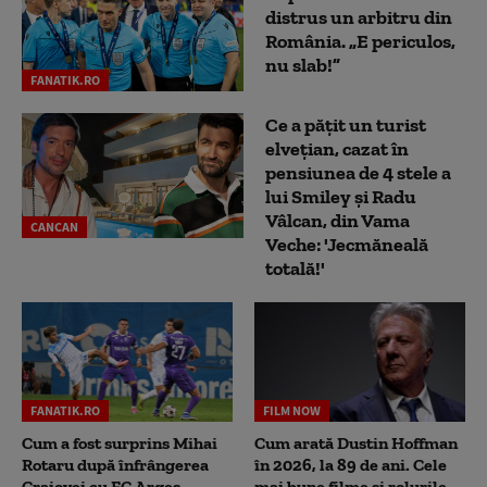
distrus un arbitru din
România. „E periculos,
nu slab!”
FANATIK.RO
Ce a pățit un turist
elvețian, cazat în
pensiunea de 4 stele a
lui Smiley și Radu
Vâlcan, din Vama
CANCAN
Veche: 'Jecmăneală
totală!'
FANATIK.RO
FILM NOW
Cum a fost surprins Mihai
Cum arată Dustin Hoffman
Rotaru după înfrângerea
în 2026, la 89 de ani. Cele
Craiovei cu FC Argeș.
mai bune filme și rolurile