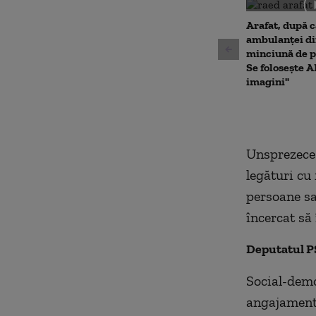
Arafat, după 
ambulanței din
minciună de p
Se folosește A
imagini"
Unsprezece 
legături cu
persoane sau
încercat să 
Deputatul PS
Social-demo
angajament 