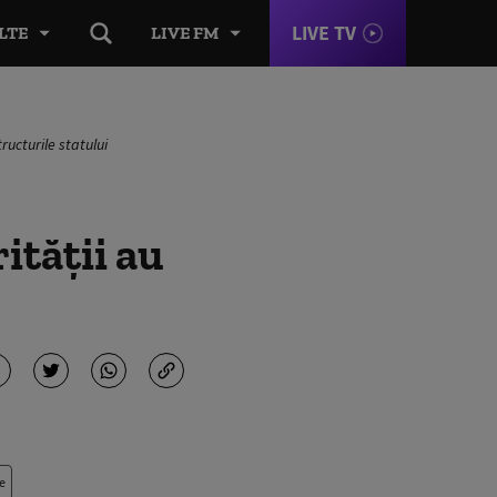
LIVE TV
LTE
LIVE FM
tructurile statului
ităţii au
e