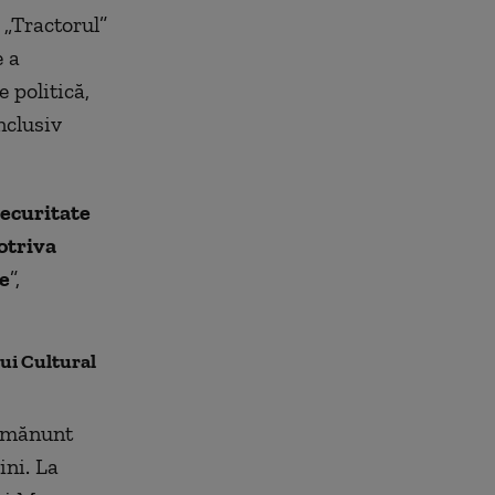
 „Tractorul”
e a
e politică,
nclusiv
Securitate
otriva
e
”,
ui Cultural
 amănunt
ini. La