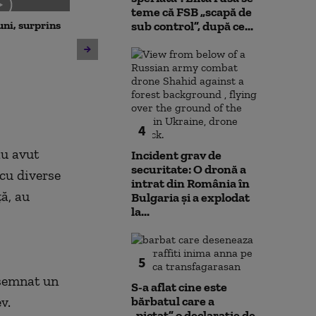
teme că FSB „scapă de
uni, surprins
Cum va fi vremea în
sub control”, după ce...
următoarele zile
Unitatea 2 de 
rămâne în func
din Dunăre a c
centimetri, în 
ore
4
au avut
Incident grav de
securitate: O dronă a
 cu diverse
intrat din România în
ţă, au
Bulgaria şi a explodat
la...
5
 semnat un
S-a aflat cine este
v.
bărbatul care a
„pictat” o declarație de