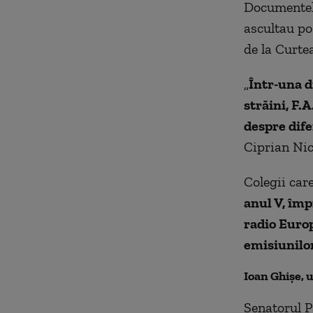
Documentele
ascultau po
de la Curtea
„
Într-una d
străini, F.
despre dife
Ciprian Nic
Colegii care
anul V, împ
radio Europ
emisiunilor
Ioan Ghişe, u
Senatorul P