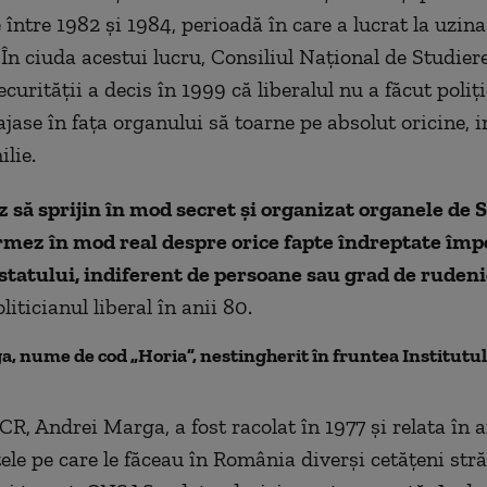
între 1982 şi 1984, perioadă în care a lucrat la uzina
 În ciuda acestui lucru, Consiliul Naţional de Studier
curităţii a decis în 1999 că liberalul nu a făcut poliţi
jase în faţa organului să toarne pe absolut oricine, i
lie.
 să sprijin în mod secret şi organizat organele de 
nformez în mod real despre orice fapte îndreptate împ
 statului, indiferent de persoane sau grad de rudeni
iticianul liberal în anii 80.
, nume de cod „Horia”, nestingherit în fruntea Institutul
ICR, Andrei Marga, a fost racolat în 1977 şi relata în
ele pe care le făceau în România diverşi cetăţeni stră