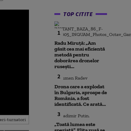
TOP CITITE
1
Radu Miruță: „Am
găsit cea mai eficientă
metodă pentru
doborârea dronelor
rusești...
2
Drona care a explodat
în Bulgaria, aproape de
România, a fost
identificată. Ce arată...
3
„Toată lumea este
speriată”. Elita rusă se