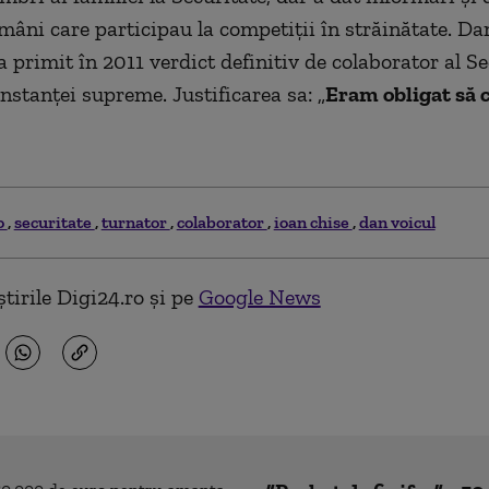
omâni care participau la competiţii în străinătate. Da
 primit în 2011 verdict definitiv de colaborator al Se
nstanţei supreme. Justificarea sa: „
Eram obligat să c
o
securitate
turnator
colaborator
ioan chise
dan voicul
tirile Digi24.ro și pe
Google News