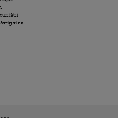
n
curităţii
âştig şi eu