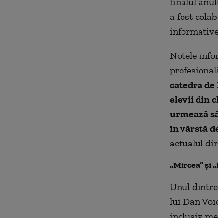
finalul anu
a fost colab
informative
Notele info
profesională
catedra de 
elevii din c
urmează să-
în vârstă d
actualul di
„Mircea” şi „
Unul dintre
lui Dan Voic
inclusiv me