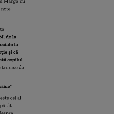
rei Marga nu
 note
ţa
. de la
ociale la
oţie şi că
ată copilul
e trimise de
 pâine
”
ste cel al
 pârât
 despre