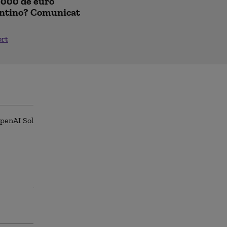
0.000 de euro
antino? Comunicat
ort