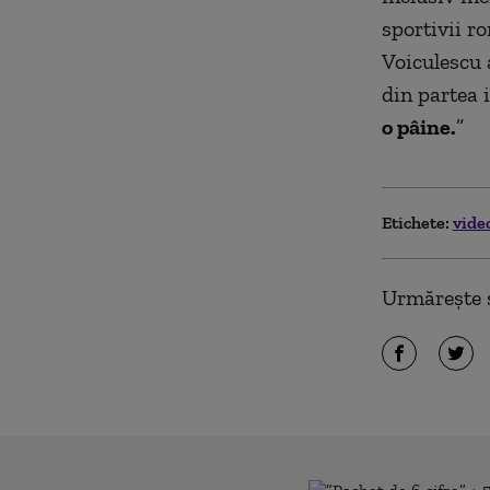
sportivii r
Voiculescu a
din partea i
o pâine.
”
Etichete:
vide
Urmărește ș