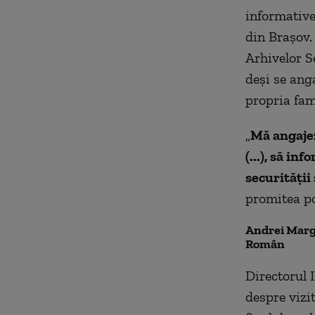
informative 
din Braşov.
Arhivelor Se
deşi se anga
propria fami
„
Mă angajez
(...), să i
securităţii
promitea pol
Andrei Marga
Român
Directorul 
despre vizit