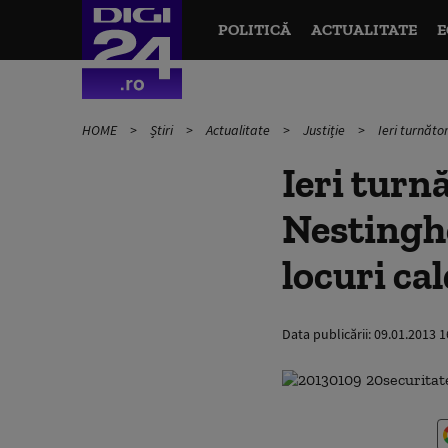
POLITICĂ
ACTUALITATE
E
HOME
Știri
Actualitate
Justiție
Ieri turnător
Ieri turnă
Nestinghe
locuri cal
Data publicării:
09.01.2013 1