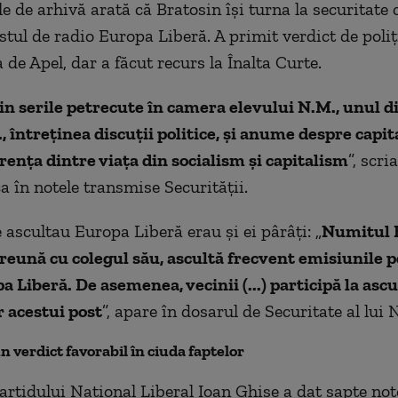
 de arhivă arată că Bratosin îşi turna la securitate c
stul de radio Europa Liberă. A primit verdict de poliţi
 de Apel, dar a făcut recurs la Înalta Curte.
in serile petrecute în camera elevului N.M., unul di
A., întreţinea discuţii politice, şi anume despre capit
renţa dintre viaţa din socialism şi capitalism
”, scri
a în notele transmise Securităţii.
 ascultau Europa Liberă erau şi ei pârâţi: „
Numitul B.
reună cu colegul său, ascultă frecvent emisiunile p
a Liberă. De asemenea, vecinii (...) participă la asc
 acestui post
”, apare în dosarul de Securitate al lui 
n verdict favorabil în ciuda faptelor
artidului Naţional Liberal Ioan Ghişe a dat şapte not