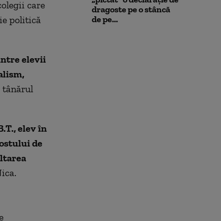
olegii care
dragoste pe o stâncă
e politică
de pe...
ntre elevii
alism,
a tânărul
T., elev în
ostului de
ultarea
Nica.
e