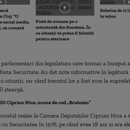
cazul
Bebeluș de 11 l
 Cluj: "O
la volan
Pistă de avioane pe o
e social media.
autostradă din România. În
I, se creează
ce situații va putea fi folosită
pentru aterizare
parlamentari din legislatura care tocmai a început 
 fosta Securitate. Au dat note informative în legătură
 situaţii, iar când trecutul lor a fost scos la suprafa
îl şteargă.
D Ciprian Nica, nume de cod „Bratosin”
cratul reales la Camera Deputaţilor Ciprian Nica a
cu Securitatea în 1976, pe când avea 18 ani şi era ele