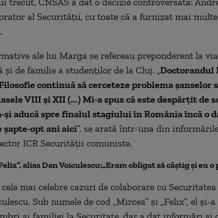
lui trecut, CNSAS a dat o decizie controversată: And
orator al Securităţii, cu toate că a furnizat mai multe
.
rmative ale lui Marga se refereau preponderent la via
 şi de familie a studenţilor de la Cluj. „
Doctorandul M
Filosofie continuă să cerceteze problema şanselor s
lasele VIII şi XII (...) Mi-a spus că este despărţit de s
şi aducă spre finalul stagiului în România încă o d
e şapte-opt ani aici
”, se arată într-una din informăril
rector ICR Securităţii comuniste.
Felix”, alias Dan Voiculescu:„
Eram obligat să câştig şi eu o
 cele mai celebre cazuri de colaborare cu Securitatea e
ulescu. Sub numele de cod „Mircea” şi „Felix”, el şi-a
mbri ai familiei la Securitate, dar a dat informări şi