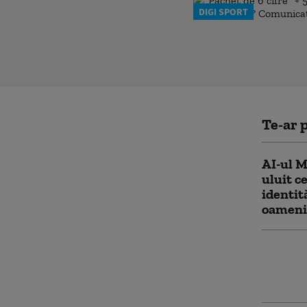
DIGI SPORT
Te-ar p
AI-ul M
uluit c
identit
oameni,
Un bărb
de golf
președ