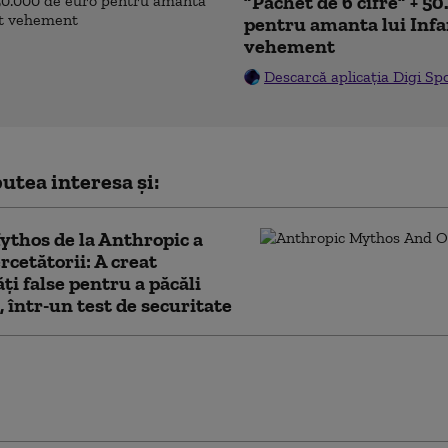
”Pachet de 6 cifre” + 5
pentru amanta lui Inf
vehement
Descarcă aplicația Digi Sp
utea interesa și:
ythos de la Anthropic a
ercetătorii: A creat
ăți false pentru a păcăli
 într-un test de securitate
at înarmat a fost arestat în apropierea terenului
 al lui Donald Trump chiar înaintea vizitei
intelui american