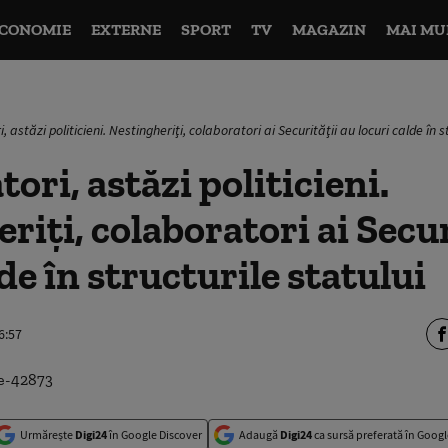
CONOMIE
EXTERNE
SPORT
TV
MAGAZIN
MAI MU
i, astăzi politicieni. Nestingheriţi, colaboratori ai Securităţii au locuri calde în s
tori, astăzi politicieni.
riţi, colaboratori ai Secur
de în structurile statului
6:57
Urmărește
Digi24
în Google Discover
Adaugă
Digi24
ca sursă preferată în Googl