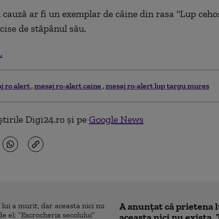
 cauză ar fi un exemplar de câine din rasa "Lup cehos
ăcise de stăpânul său.
.
j ro alert
mesaj ro-alert caine
mesaj ro-alert lup targu mures
tirile Digi24.ro și pe
Google News
A anunțat că prietena l
aceasta nici nu exista. 