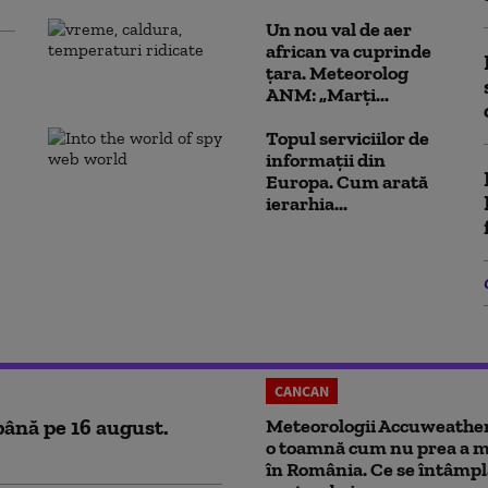
Un nou val de aer
african va cuprinde
țara. Meteorolog
ANM: „Marți...
Topul serviciilor de
informații din
Europa. Cum arată
ierarhia...
CANCAN
până pe 16 august.
Meteorologii Accuweathe
o toamnă cum nu prea a ma
în România. Ce se întâmpl