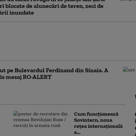
 blocate de alunecări de teren, zeci de
rii inundate
 lansat noi atacuri
ranița României, a fost
saj RO-Alert în
. Anunțul MApN
ut pe Bulevardul Ferdinand din Sinaia. A
mis mesaj RO-ALERT
Cum funcționează
Sovintern, noua
rețea internațională
a...