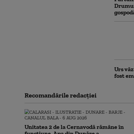
Drumuri
gospodă
Rusia a
lângă g
emis me
Tulcea
Urs văz
fost e
Recomandările redacţiei
Unitatea 2 de la Cernavodă rămâne în
funcțiune. Apa din Dunăre a...