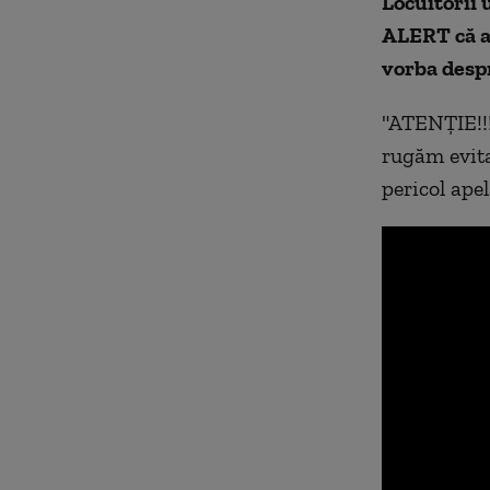
Locuitorii 
ALERT că a 
vorba desp
"ATENȚIE!!!
rugăm evitaț
pericol ape