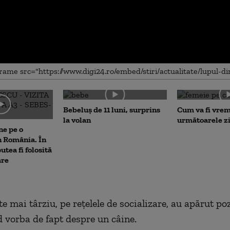
me
Bebeluș de 11 luni, surprins
Cum va fi vrem
la volan
următoarele zi
ne pe o
n România. În
putea fi folosită
are
e mai târziu, pe rețelele de socializare, au apărut po
nd vorba de fapt despre un câine.