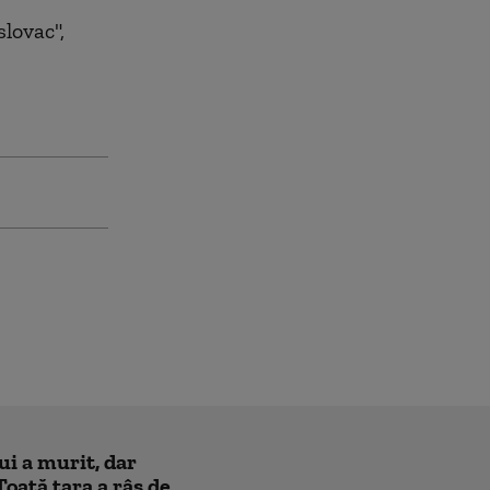
lovac",
ui a murit, dar
Toată țara a râs de