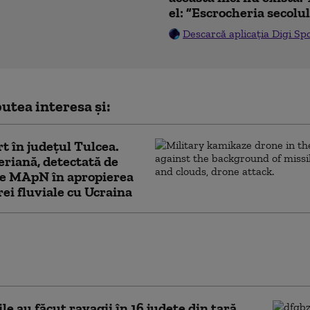
el: ”Escrocheria secolu
Descarcă aplicația Digi Sp
utea interesa și:
t în județul Tulcea.
eriană, detectată de
le MApN în apropierea
rei fluviale cu Ucraina
vioane de vânătoare ridicate de la sol și
o-Alert în județul Tulcea din cauza unui
 rușilor în Ucraina
le au făcut ravagii în 16 județe din țară.