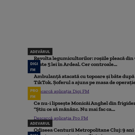
ADEVĂRUL
Revolta legumicultorilor: roșiile pleacă din O
DIGI
peste 5 lei în Ardeal. Cer controale...
FM
Ambulanță atacată cu topoare și bâte după 
TikTok. Șoferul a ajuns pe masa de operați
PRO
Descarcă aplicația Digi FM
FM
Ce nu-i lipsește Monicăi Anghel din frigider,
“Știu ce să mănânc. Nu mai fac ca...
Descarcă aplicația Pro FM
ADEVARUL
Odiseea Centurii Metropolitane Cluj: 9 ani d