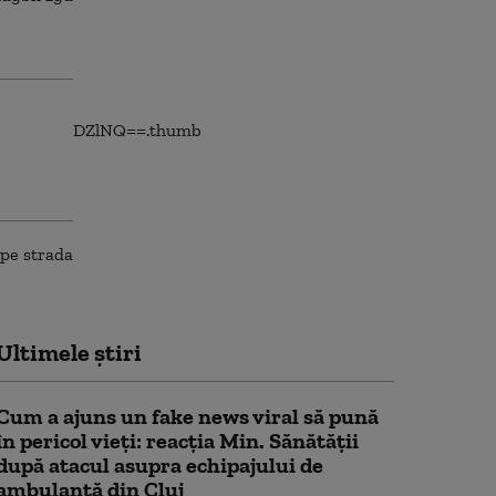
Ultimele știri
Cum a ajuns un fake news viral să pună
în pericol vieți: reacția Min. Sănătății
după atacul asupra echipajului de
ambulanță din Cluj