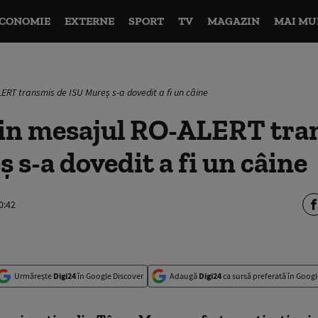
CONOMIE
EXTERNE
SPORT
TV
MAGAZIN
MAI MU
ERT transmis de ISU Mureș s-a dovedit a fi un câine
din mesajul RO-ALERT tra
 s-a dovedit a fi un câine
0:42
Urmărește
Digi24
în Google Discover
Adaugă
Digi24
ca sursă preferată în Googl