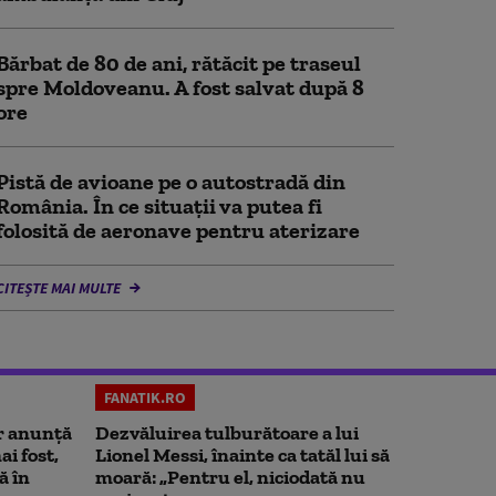
Bărbat de 80 de ani, rătăcit pe traseul
spre Moldoveanu. A fost salvat după 8
ore
Pistă de avioane pe o autostradă din
România. În ce situații va putea fi
folosită de aeronave pentru aterizare
CITEȘTE MAI MULTE
FANATIK.RO
r anunță
Dezvăluirea tulburătoare a lui
i fost,
Lionel Messi, înainte ca tatăl lui să
ă în
moară: „Pentru el, niciodată nu