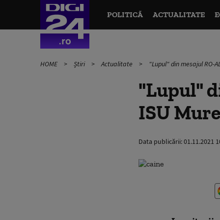
POLITICĂ
ACTUALITATE
E
HOME
Știri
Actualitate
"Lupul" din mesajul RO-AL
"Lupul" 
ISU Mureș
Data publicării:
01.11.2021 1