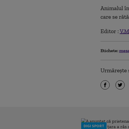
Animalul în
care se răt
Editor :
V.M
Etichete:
mesa
Urmărește ș
DIGI SPORT