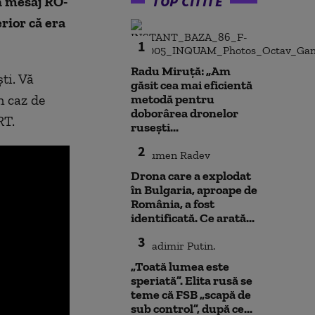
TOP CITITE
n mesaj RO-
rior că era
1
Radu Miruță: „Am
ti. Vă
găsit cea mai eficientă
n caz de
metodă pentru
doborârea dronelor
RT.
rusești...
2
Drona care a explodat
în Bulgaria, aproape de
România, a fost
identificată. Ce arată...
3
„Toată lumea este
speriată”. Elita rusă se
teme că FSB „scapă de
sub control”, după ce...