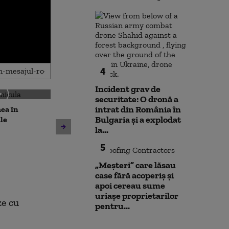
4
Incident grav de
securitate: O dronă a
intrat din România în
ea în
Ambulanţă ata
Bulgaria şi a explodat
le
topoarele într
la...
Cluj, după ce în
Unitatea 2 de la Cernavodă
TikTok s-a afir
5
rămâne în funcțiune. Apa
copii”. Șoferul 
din Dunăre a crescut cu 8
„Meșteri” care lăsau
centimetri, în ultimele 24 de
case fără acoperiș și
ore
apoi cereau sume
uriașe proprietarilor
ze cu
pentru...