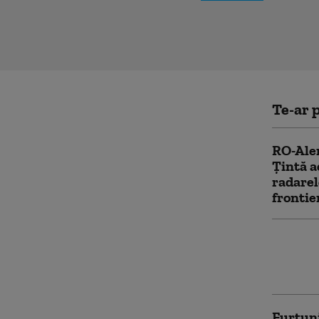
Te-ar p
RO-Aler
Ţintă a
radare
frontie
Patru a
mesaj R
atac al
Furtuni