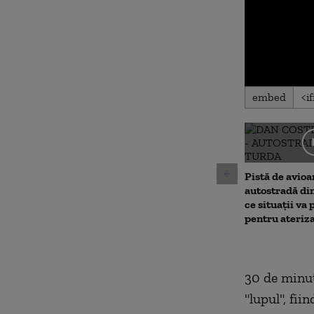
0
embed
seconds
of
0
seconds
Volu
90%
Pistă de avioa
autostradă di
ce situații va 
pentru ateriz
30 de minut
"lupul", fii