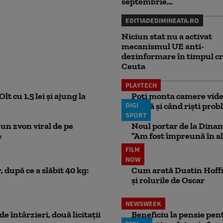
septembrie...
EDITIADEDIMINEATA.RO
Niciun stat nu a activat
mecanismul UE anti-
dezinformare în timpul cr
Ceuta
PLAYTECH
lt cu 1,5 lei și ajung la
Poți monta camere video
DIGI
probă și când riști pro
SPORT
un zvon viral de pe
Noul portar de la Dinam
e
”Am fost împreună în al
FILM
NOW
 după ce a slăbit 40 kg:
Cum arată Dustin Hoffma
și rolurile de Oscar
NEWSWEEK
e întârzieri, două licitații
Beneficiu la pensie pent