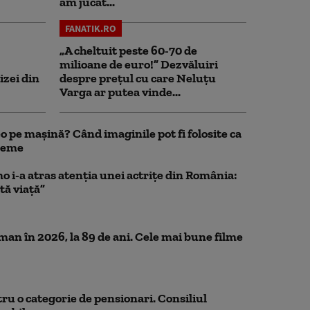
am jucat...
FANATIK.RO
„A cheltuit peste 60-70 de
milioane de euro!” Dezvăluiri
izei din
despre prețul cu care Neluțu
Varga ar putea vinde...
 pe mașină? Când imaginile pot fi folosite ca
bleme
o i-a atras atenția unei actrițe din România:
tă viață”
n în 2026, la 89 de ani. Cele mai bune filme
ru o categorie de pensionari. Consiliul