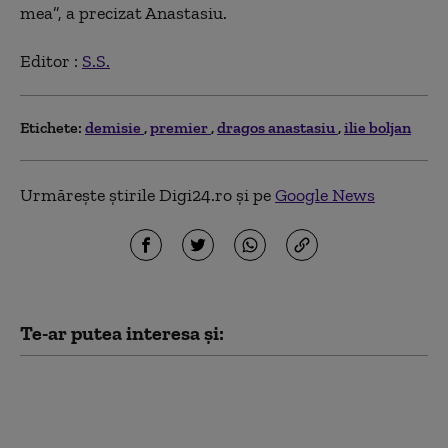
mea”, a precizat Anastasiu.
Editor :
S.S.
Etichete:
demisie
premier
dragos anastasiu
ilie boljan
Urmărește știrile Digi24.ro și pe
Google News
Te-ar putea interesa și:
Premierul Canadei îl ironizează pe
Trump după o problemă cu
teleprompterul: „Nu văd acest lucru