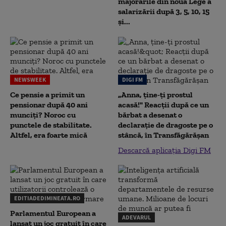
majorările din noua Lege a
salarizării după 3, 5, 10, 15
și...
NEWSWEEK
DIGI FM
Ce pensie a primit un
„Anna, ţine-ţi prostul
pensionar după 40 ani
acasă!" Reacţii după ce un
munciți? Noroc cu
bărbat a desenat o
punctele de stabilitate.
declaraţie de dragoste pe o
Altfel, era foarte mică
stâncă, în Transfăgărăşan
Descarcă aplicația Digi FM
EDITIADEDIMINEATA.RO
Parlamentul European a
ADEVARUL
lansat un joc gratuit în care