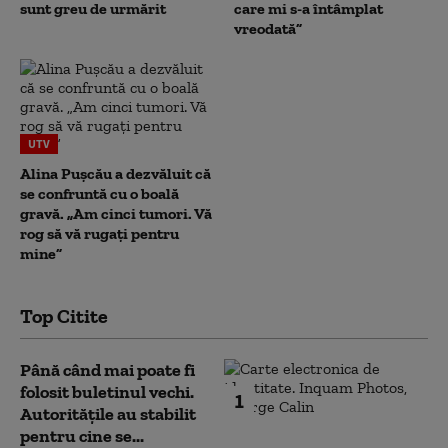
sunt greu de urmărit
care mi s-a întâmplat
vreodată”
UTV
Alina Pușcău a dezvăluit că
se confruntă cu o boală
gravă. „Am cinci tumori. Vă
rog să vă rugați pentru
mine”
Top Citite
Până când mai poate fi
folosit buletinul vechi.
1
Autoritățile au stabilit
pentru cine se...