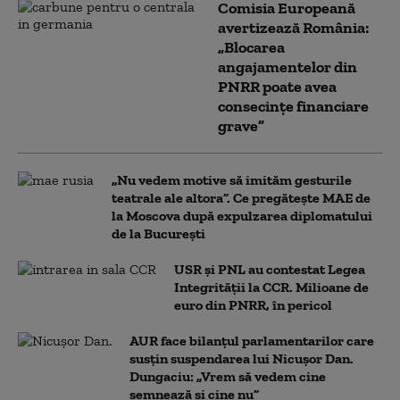
Comisia Europeană
avertizează România:
„Blocarea
angajamentelor din
PNRR poate avea
consecințe financiare
grave”
„Nu vedem motive să imităm gesturile
teatrale ale altora”. Ce pregătește MAE de
la Moscova după expulzarea diplomatului
de la București
USR și PNL au contestat Legea
Integrității la CCR. Milioane de
euro din PNRR, în pericol
AUR face bilanțul parlamentarilor care
susțin suspendarea lui Nicușor Dan.
Dungaciu: „Vrem să vedem cine
semnează și cine nu”