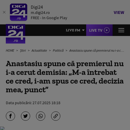
Digi24
VIEW
m.digi24.ro
FREE - In Google Play
LIVE TV
LIVE FM
HOME
Știri
Actualitate
Politică
Anastasiu spune că premierul nu i-a cerut demisia: „M-a întrebat ce cred, i-am spus ce cred, decizia mea, punct”
Anastasiu spune că premierul nu
i-a cerut demisia: „M-a întrebat
ce cred, i-am spus ce cred, decizia
mea, punct”
Data publicării:
27.07.2025 18:18