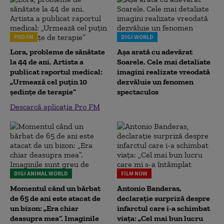
PRO FM
DIGI WORLD
Lora, probleme de sănătate
Așa arată cu adevărat
la 44 de ani. Artista a
Soarele. Cele mai detaliate
publicat raportul medical:
imagini realizate vreodată
„Urmează cel puțin 10
dezvăluie un fenomen
ședințe de terapie”
spectaculos
Descarcă aplicația Pro FM
DIGI ANIMAL WORLD
FILM NOW
Momentul când un bărbat
Antonio Banderas,
de 65 de ani este atacat de
declarație surpriză despre
un bizon: „Era chiar
infarctul care i-a schimbat
deasupra mea”. Imaginile
viața: „Cel mai bun lucru