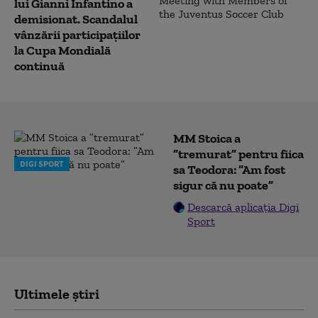
lui Gianni Infantino a
demisionat. Scandalul
vânzării participațiilor
la Cupa Mondială
continuă
MM Stoica a
”tremurat” pentru fiica
DIGI SPORT
sa Teodora: ”Am fost
sigur că nu poate”
Descarcă aplicația Digi
Sport
Ultimele știri