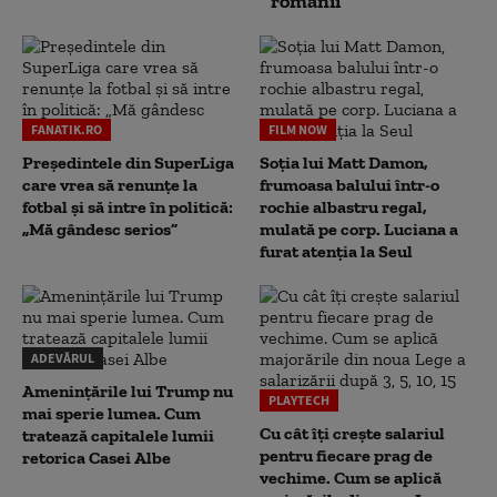
românii
FANATIK.RO
FILM NOW
Președintele din SuperLiga
Soția lui Matt Damon,
care vrea să renunțe la
frumoasa balului într-o
fotbal și să intre în politică:
rochie albastru regal,
„Mă gândesc serios”
mulată pe corp. Luciana a
furat atenția la Seul
ADEVĂRUL
Amenințările lui Trump nu
PLAYTECH
mai sperie lumea. Cum
Cu cât îți crește salariul
tratează capitalele lumii
pentru fiecare prag de
retorica Casei Albe
vechime. Cum se aplică