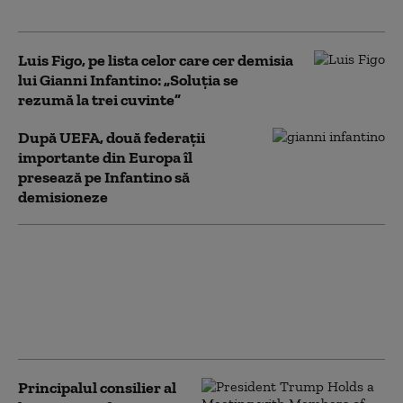
ca pe o conspirație”
Luis Figo, pe lista celor care cer demisia
lui Gianni Infantino: „Soluţia se
rezumă la trei cuvinte”
După UEFA, două federaţii
importante din Europa îl
presează pe Infantino să
demisioneze
Surse: Cum încearcă PSD să
strângă voturile necesare
pentru Guvernul Grindeanu.
Cine decide majoritatea în
Parlament
Principalul consilier al