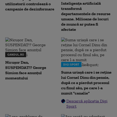
Inteligența artificială
utilizatorii controlează o
transformă
campanie de dezinformare
departamentele de resurse
umane. Milioane de locuri
de muncă ar putea fi
afectate
GANDUL.RO
Nicușor Dan,
DIGI SPORT
SUSPENDAT!? George
Suma uriașă care i se reține
Simion face anunțul
lui Cornel Dinu din pensie,
momentului
după ce a pierdut procesul
cu finul său, pe care l-a
numit "canalie"
Descarcă aplicația Digi
Sport