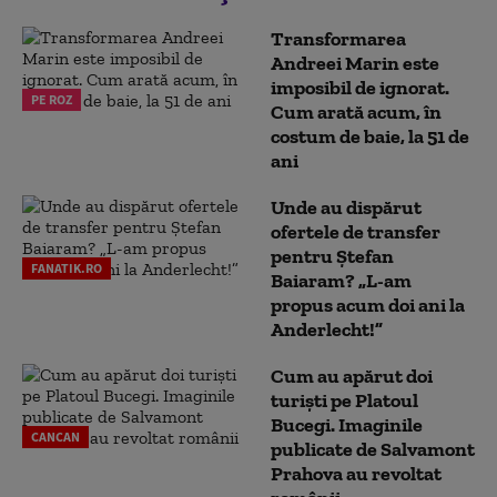
Transformarea
Andreei Marin este
imposibil de ignorat.
PE ROZ
Cum arată acum, în
costum de baie, la 51 de
ani
Unde au dispărut
ofertele de transfer
pentru Ștefan
FANATIK.RO
Baiaram? „L-am
propus acum doi ani la
Anderlecht!”
Cum au apărut doi
turiști pe Platoul
Bucegi. Imaginile
CANCAN
publicate de Salvamont
Prahova au revoltat