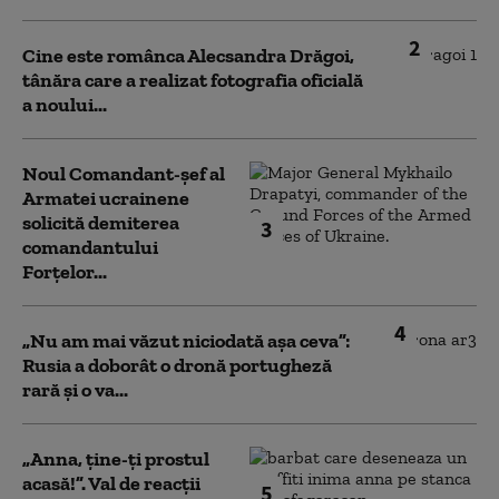
2
Cine este românca Alecsandra Drăgoi,
tânăra care a realizat fotografia oficială
a noului...
Noul Comandant-șef al
Armatei ucrainene
solicită demiterea
3
comandantului
Forțelor...
4
„Nu am mai văzut niciodată așa ceva”:
Rusia a doborât o dronă portugheză
rară și o va...
„Anna, ţine-ţi prostul
acasă!”. Val de reacții
5