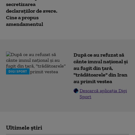
secretizarea
declarațiilor de avere.
Cine a propus
amendamentul
După ce au refuzat să
cânte imnul naţional şi
au fugit din ţară,
DIGI SPORT
"trădătoarele" din Iran
au primit vestea
Descarcă aplicația Digi
Sport
Ultimele știri