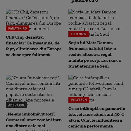
pădure cu o
FANATIK.RO
FILM NOW
CFR Cluj, dezastru
Soția lui Matt Damon,
financiar! Ce înseamnă, de
frumoasa balului într-o
fapt, eliminarea din Europa
rochie albastru regal,
ce duce spre faliment
mulată pe corp. Luciana a
furat atenția la Seul
PLAYTECH
ADEVĂRUL
Ce se întâmplă cu panourile
„Ne-am îmbolnăvit toți”.
fotovoltaice când sunt 40°C
Coșmarul unor români într-
afară. Cum le influențează
una dintre cele mai
canicula performanța