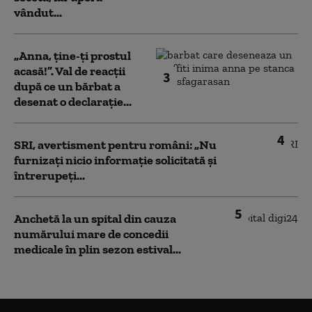
vândut...
„Anna, ţine-ţi prostul
acasă!”. Val de reacții
3
după ce un bărbat a
desenat o declarație...
4
SRI, avertisment pentru români: „Nu
furnizați nicio informație solicitată și
întrerupeți...
5
Anchetă la un spital din cauza
numărului mare de concedii
medicale în plin sezon estival...