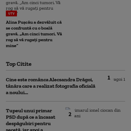
UTV
Alina Pușcău a dezvăluit că
se confruntă cu o boală
gravă. „Am cinci tumori. Vă
rog să vă rugați pentru
mine”
Top Citite
1
Cine este românca Alecsandra Drăgoi,
tânăra care a realizat fotografia oficială
a noului...
Tupeul unui primar
2
PSD după ce a încasat
despăgubiri pentru
secetă, iar apoi a