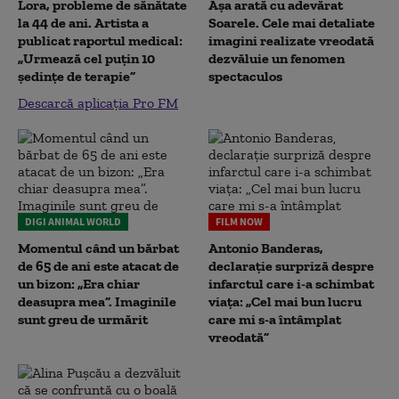
Lora, probleme de sănătate
Așa arată cu adevărat
la 44 de ani. Artista a
Soarele. Cele mai detaliate
publicat raportul medical:
imagini realizate vreodată
„Urmează cel puțin 10
dezvăluie un fenomen
ședințe de terapie”
spectaculos
Descarcă aplicația Pro FM
DIGI ANIMAL WORLD
FILM NOW
Momentul când un bărbat
Antonio Banderas,
de 65 de ani este atacat de
declarație surpriză despre
un bizon: „Era chiar
infarctul care i-a schimbat
deasupra mea”. Imaginile
viața: „Cel mai bun lucru
sunt greu de urmărit
care mi s-a întâmplat
vreodată”