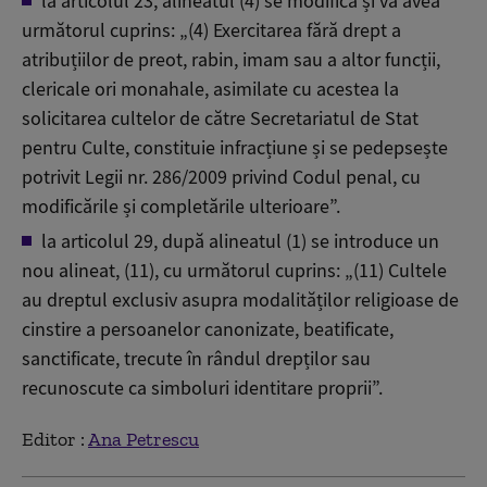
la articolul 23, alineatul (4) se modifică și va avea
următorul cuprins: „(4) Exercitarea fără drept a
atribuțiilor de preot, rabin, imam sau a altor funcții,
clericale ori monahale, asimilate cu acestea la
solicitarea cultelor de către Secretariatul de Stat
pentru Culte, constituie infracțiune și se pedepsește
potrivit Legii nr. 286/2009 privind Codul penal, cu
modificările și completările ulterioare”.
la articolul 29, după alineatul (1) se introduce un
nou alineat, (11), cu următorul cuprins: „(11) Cultele
au dreptul exclusiv asupra modalităților religioase de
cinstire a persoanelor canonizate, beatificate,
sanctificate, trecute în rândul drepților sau
recunoscute ca simboluri identitare proprii”.
Editor :
Ana Petrescu