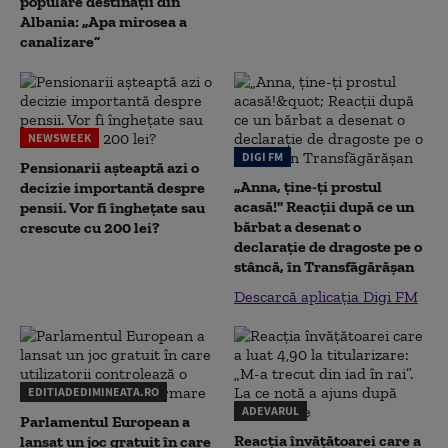
populare destinații din
Albania: „Apa mirosea a
canalizare”
NEWSWEEK
DIGI FM
Pensionarii așteaptă azi o
„Anna, ţine-ţi prostul
decizie importantă despre
acasă!" Reacţii după ce un
pensii. Vor fi înghețate sau
bărbat a desenat o
crescute cu 200 lei?
declaraţie de dragoste pe o
stâncă, în Transfăgărăşan
Descarcă aplicația Digi FM
EDITIADEDIMINEATA.RO
ADEVARUL
Parlamentul European a
Reacția învățătoarei care a
lansat un joc gratuit în care