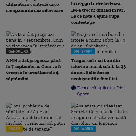
luat 4,90 la titularizare:
utilizatorii controlează o
„M-a trecut din iad în rai”.
campanie de dezinformare
La ce notă a ajuns după
contestație
GANDUL.RO
DIGI SPORT
ANM a dat prognoza până
Tragic: cel mai bun din
în 7 septembrie. Cum va fi
istorie a murit subit, la 43
vremea în următoarele 4
de ani. Solicitarea
săptămâni
neobișnuită a familiei
Descarcă aplicația Digi
Sport
PRO FM
DIGI WORLD