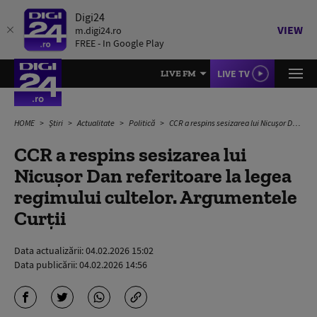
Digi24
VIEW
m.digi24.ro
FREE - In Google Play
LIVE TV
LIVE FM
HOME
Știri
Actualitate
Politică
CCR a respins sesizarea lui Nicușor Dan referitoare la legea regimului cultelor. Argumentele Curții
CCR a respins sesizarea lui
Nicușor Dan referitoare la legea
regimului cultelor. Argumentele
Curții
Data actualizării:
04.02.2026 15:02
Data publicării:
04.02.2026 14:56