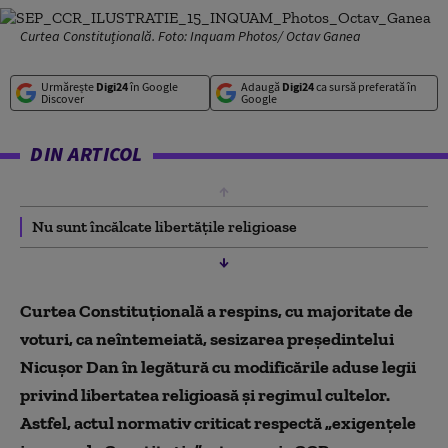
Curtea Constituțională. Foto: Inquam Photos/ Octav Ganea
Urmărește
Digi24
în Google
Adaugă
Digi24
ca sursă preferată în
Discover
Google
DIN ARTICOL
Nu sunt încălcate libertățile religioase
Curtea Constituțională a respins, cu majoritate de
voturi, ca neîntemeiată, sesizarea preşedintelui
Nicuşor Dan în legătură cu modificările aduse legii
privind libertatea religioasă şi regimul cultelor.
Astfel, actul normativ criticat respectă „exigențele