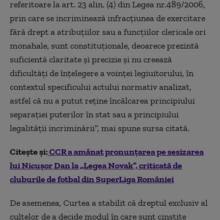
referitoare la art. 23 alin. (4) din Legea nr.489/2006,
prin care se incriminează infracțiunea de exercitare
fără drept a atribuțiilor sau a funcțiilor clericale ori
monahale, sunt constituționale, deoarece prezintă
suficientă claritate și precizie și nu creează
dificultăți de înțelegere a voinței legiuitorului, în
contextul specificului actului normativ analizat,
astfel că nu a putut reține încălcarea principiului
separației puterilor în stat sau a principiului
legalității incriminării”, mai spune sursa citată.
Citește și:
CCR a amânat pronunțarea pe sesizarea
lui Nicușor Dan la „Legea Novak”, criticată de
cluburile de fotbal din SuperLiga României
De asemenea, Curtea a stabilit că dreptul exclusiv al
cultelor de a decide modul în care sunt cinstite