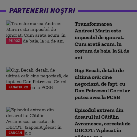
PARTENERII NOȘTRI
Transformarea
Andreei Marin este
imposibil de ignorat.
PE ROZ
Cum arată acum, în
costum de baie, la 51 de
ani
Gigi Becali, detalii de
ultimă oră: cine
negociază, de fapt, cu
FANATIK.RO
Dan Petrescu! Ce rol ar
putea avea la FCSB
Episodul extrem din
dosarul lui Cătălin
Avramescu, cercetat de
DIICOT: 'A plecat în
CANCAN