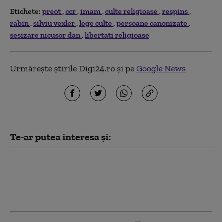
Etichete:
preot
ccr
imam
culte religioase
respins
rabin
silviu vexler
lege culte
persoane canonizate
sesizare nicusor dan
libertati religioase
Urmărește știrile Digi24.ro și pe
Google News
Te-ar putea interesa și:
PSD acuză PNL şi USR că au blocat
771 milioane euro pentru a-l proteja
pe Dominic Fritz, după contestarea
Legii Integrității la CCR