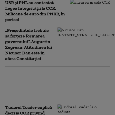
USR și PNL au contestat
Legea Integrității la CCR.
Milioane de euro din PNRR, în
pericol
„Președintele trebuie
să forțeze formarea
guvernului”. Augustin
Zegrean: Atitudinea lui
Nicușor Dan este în
afara Constituției
Preot din Topoloveni, suspendat de
la slujire şi cercetat disciplinar
după ce a preluat conducerea filialei
locale a PSD
Tudorel Toader explică
decizia CCR privind