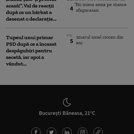
acasă!”. Val de reacții
4
după ce un bărbat a
desenat o declarație...
Tupeul unui primar
5
PSD după ce a încasat
despăgubiri pentru
secetă, iar apoi a
vândut...
București Băneasa, 21°C