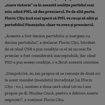
„mare victorie” ca în această coaliție partidul mai
mic, adică PNL, să dea premierul. Pe de altă parte,
Florin Cîțu încă mai speră că PNL va reuși să aibă și
portofoliul Finanțelor, chiar va avea și premierul.
„Aceasta a fost decizia partidului și mergem cu
decizia partidului”, a declarat Florin Cîțu, întrebat
de ce când USR a pus condiția ca el să nu mai fie
premier a fost considerată inacceptabilă, dar când
PSD a pus aceeși condiție, s-a făcut această concesie.
„Dimpotrivă, eu am propus să se renunțe de două ori
la acest mandat (mandatul încredințat lui Florin
Cîțu - n.r.), suntem a doua oară când tot eu l-am
propus pe dl. Nicolae Ciucă, pentru a debloca aceste
negocieri”, a susținut Florin Cîțu.