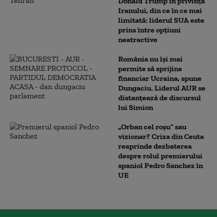
Donald Trump în privința
Iranului, din ce în ce mai
limitată: liderul SUA este
prins între opțiuni
neatractive
România nu își mai
permite să sprijine
financiar Ucraina, spune
Dungaciu. Liderul AUR se
distanțează de discursul
lui Simion
„Orban cel roșu” sau
vizionar? Criza din Ceuta
reaprinde dezbaterea
despre rolul premierului
spaniol Pedro Sanchez în
UE