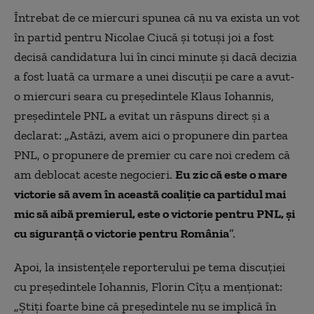
Întrebat de ce miercuri spunea că nu va exista un vot
în partid pentru Nicolae Ciucă și totuși joi a fost
decisă candidatura lui în cinci minute și dacă decizia
a fost luată ca urmare a unei discuții pe care a avut-
o miercuri seara cu președintele Klaus Iohannis,
președintele PNL a evitat un răspuns direct și a
declarat: „Astăzi, avem aici o propunere din partea
PNL, o propunere de premier cu care noi credem că
am deblocat aceste negocieri.
Eu zic că este o mare
victorie să avem în această coaliție ca partidul mai
mic să aibă premierul, este o victorie pentru PNL, și
cu siguranță o victorie pentru România
”.
Apoi, la insistențele reporterului pe tema discuției
cu președintele Iohannis, Florin Cîțu a menționat:
„Știți foarte bine că președintele nu se implică în