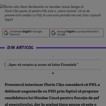
Florin Cîțu spune că pentru PNL este o „mare victorie” că va da
premierul în coaliția cu PSD, în care este partidul mai mic Foto: captură
Digi24
Urmărește
Digi24
în Google
Adaugă
Digi24
ca sursă preferată în
Discover
Google
DIN ARTICOL
„Sper să reușim și acum să luăm Finanțele”
Premierul interimar Florin Cîțu consideră că PNL a
deblocat negocierile cu PSD prin faptul că propune
candidatura lui Nicolae Ciucă pentru funcția de șef
al executivului, dar în același timp spune că este o