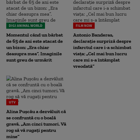
DIGI ANIMAL WORLD
FILM NOW
Momentul când un bărbat
Antonio Banderas,
de 65 de ani este atacat de
declarație surpriză despre
un bizon: „Era chiar
infarctul care i-a schimbat
deasupra mea”. Imaginile
viața: „Cel mai bun lucru
sunt greu de urmărit
care mi s-a întâmplat
vreodată”
UTV
Alina Pușcău a dezvăluit că
se confruntă cu o boală
gravă. „Am cinci tumori. Vă
rog să vă rugați pentru
mine”