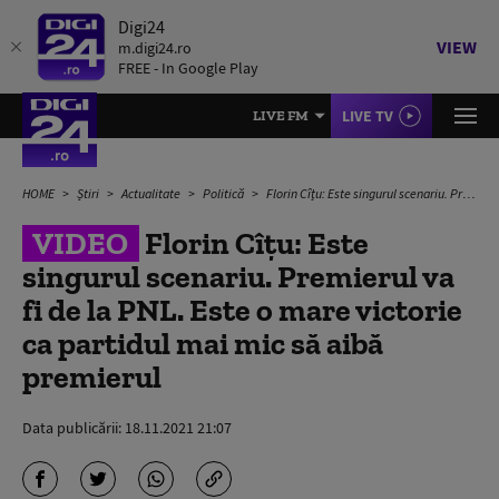
Digi24
VIEW
m.digi24.ro
FREE - In Google Play
LIVE TV
LIVE FM
HOME
Știri
Actualitate
Politică
Florin Cîțu: Este singurul scenariu. Premierul va fi de la PNL. Este o mare victorie ca partidul mai mic să aibă premierul
VIDEO
Florin Cîțu: Este
singurul scenariu. Premierul va
fi de la PNL. Este o mare victorie
ca partidul mai mic să aibă
premierul
Data publicării:
18.11.2021 21:07