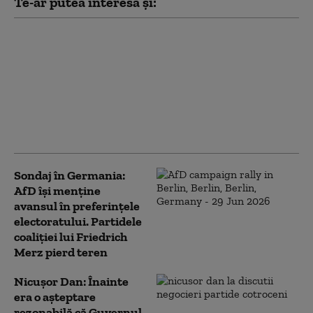
Te-ar putea interesa și:
Cîțu și Voiculescu se
contrazic pe achiziția
vaccinurilor anti-
COVID: „Au crezut că
vor fi eroi, supermanii
care au biruit
pandemia”
Sondaj în Germania:
AfD își menține
avansul în preferințele
electoratului. Partidele
coaliției lui Friedrich
Merz pierd teren
Nicuşor Dan: Înainte
era o aşteptare
rezonabilă că Guvernul