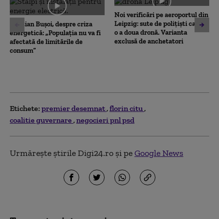
seconds
Noi verificări pe aeroportul din
Leipzig: sute de polițiști caută
Cristian Bușoi, despre criza
o a doua dronă. Varianta
energetică: „Populația nu va fi
exclusă de anchetatori
afectată de limitările de
consum”
Etichete:
premier desemnat
florin citu
coalitie guvernare
negocieri pnl psd
Urmărește știrile Digi24.ro și pe
Google News