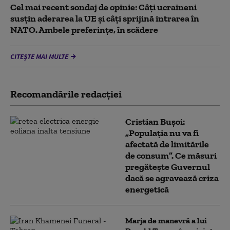
Cel mai recent sondaj de opinie: Câți ucraineni
susțin aderarea la UE și câți sprijină intrarea în
NATO. Ambele preferințe, în scădere
CITEȘTE MAI MULTE
Recomandările redacţiei
Cristian Bușoi:
„Populația nu va fi
afectată de limitările
de consum”. Ce măsuri
pregătește Guvernul
dacă se agravează criza
energetică
Marja de manevră a lui