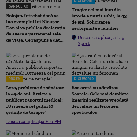
DIGI SPORT
GANDUL.RO
Tragic: cel mai bun din
Bolojan, întrebat dacă va
istorie a murit subit, la 43
lua exemplul lui Nicușor
de ani. Solicitarea
Dan și va publica declarația
neobișnuită a familiei
de avere a partenerei sale
Descarcă aplicația Digi
de viață. Ce răspuns a dat...
Sport
PRO FM
DIGI WORLD
Lora, probleme de sănătate
Așa arată cu adevărat
la 44 de ani. Artista a
Soarele. Cele mai detaliate
publicat raportul medical:
imagini realizate vreodată
„Urmează cel puțin 10
dezvăluie un fenomen
ședințe de terapie”
spectaculos
Descarcă aplicația Pro FM