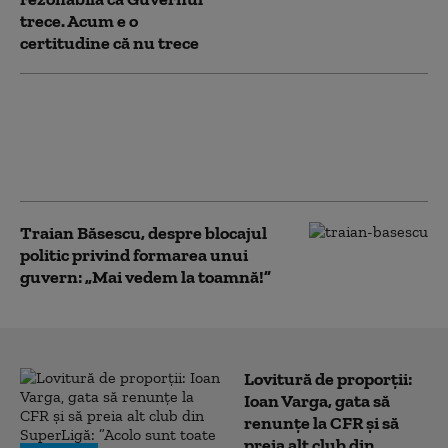
trece. Acum e o
certitudine că nu trece
Siegfried Mureșan, mesaj ferm
dacă va fi desemnat premier:
„Categoric fără AUR. Nu mă veți
vedea negociind cu acest partid”
Traian Băsescu, despre blocajul
politic privind formarea unui
guvern: „Mai vedem la toamnă!”
Lovitură de proporții:
Ioan Varga, gata să
renunțe la CFR și să
preia alt club din