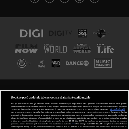
TERMENI ȘI CONDIȚII
POLITICA DE CONFIDENȚIALITATE
Nouă ne pasă ca datele tale personale să rămână confidențiale
Noi și partenerii noștri
30
stocăm și/sau accesăm informații pe dispozitivul dvs., precum identificatorii cookie unici pentru
prelucrarea datelor cu caracter personal. Puteți accepta sau gestiona alegerile dvs. făcând clic mai jos sau în orice moment, pe pagina
ABONARE DIGI TV
cu politica de confidențialitate. Aceste alegeri vor fi raportate partenerilor noștri și nu vă vor afecta navigarea.
Mai multe detalii
Noi si partenerii nostri (retelele de socializare si agentiile de publicitate partenere, precum si furnizorii nostri de servicii de date
analitice) prelucram date pentru a permite website-ului sa functioneze, pentru a personaliza continutul si anunturile publicitare
GESTIONAȚI PREFERINȚELE
afisate in functie de interesele si/sau profilul dvs., pentru a va oferi functionalitati aferente retelelor de socializare si pentru a analiza
traficul pe website. Beneficiati de drepturile prevazute de art. 15-22 din GDPR in legatura cu prelucrarea datelor cu caracter
personal. Aceste drepturi pot fi exercitate prin modalitatea indicata
aici
. Prin click pe “ACCEPT TOATE”, acceptati folosirea tuturor
CODUL DIGI24
Tehnologiilor de tip Cookie, care implica inclusiv acceptul dvs. cu privire la stocarea/accesarea informatiilor de catre Vendor-ii cu