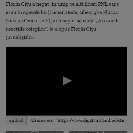
Florin Cîțu a negat, în timp ce alți lideri PNL care
erau în spatele lui (Lucian Bode, Gheorghe Flutur,
Nicolae Ciucă - n.r.) au început să râdă. „Ați auzit
reacțiile colegilor”, le-a spus Florin Cîțu
jurnaliștilor.
0
embed
seconds
of
0