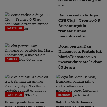
ani
Decizie radicală după
CFR Cluj – Tromso 0-5!
Au renunțat la
FANATIK.RO
transmisiunea
meciului retur
Doliu pentru Dan
Diaconescu. Fratele lui,
Mario Diaconescu, a
CANCAN
încetat din viață la doar
60 de ani
FANATIK.RO
FILM NOW
De ce a jucat Craiova cu
Soția lui Matt Damon,
frică. Analiza lui Andrei
frumoasa balului într-o