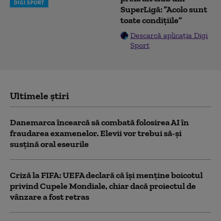
DIGI SPORT
SuperLigă: ”Acolo sunt
toate condițiile”
Descarcă aplicația Digi
Sport
Ultimele știri
Danemarca încearcă să combată folosirea AI în
fraudarea examenelor. Elevii vor trebui să-şi
susţină oral eseurile
Criză la FIFA: UEFA declară că îşi menţine boicotul
privind Cupele Mondiale, chiar dacă proiectul de
vânzare a fost retras