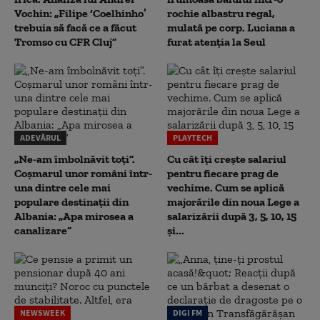
Vochin: „Filipe ‘Coelhinho’
rochie albastru regal,
trebuia să facă ce a făcut
mulată pe corp. Luciana a
Tromso cu CFR Cluj”
furat atenția la Seul
ADEVĂRUL
PLAYTECH
„Ne-am îmbolnăvit toți”.
Cu cât îți crește salariul
Coșmarul unor români într-
pentru fiecare prag de
una dintre cele mai
vechime. Cum se aplică
populare destinații din
majorările din noua Lege a
Albania: „Apa mirosea a
salarizării după 3, 5, 10, 15
canalizare”
și...
NEWSWEEK
DIGI FM