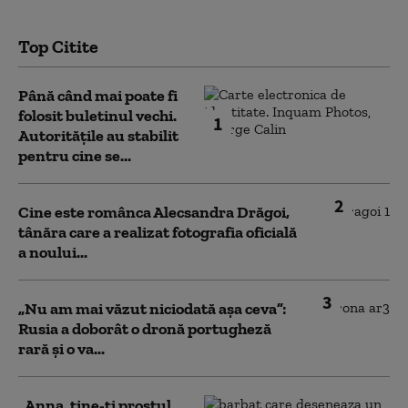
Top Citite
Până când mai poate fi
folosit buletinul vechi.
1
Autoritățile au stabilit
pentru cine se...
2
Cine este românca Alecsandra Drăgoi,
tânăra care a realizat fotografia oficială
a noului...
3
„Nu am mai văzut niciodată așa ceva”:
Rusia a doborât o dronă portugheză
rară și o va...
„Anna, ţine-ţi prostul