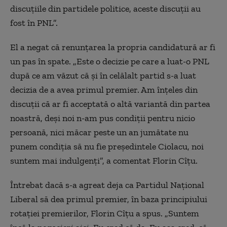
discuțiile din partidele politice, aceste discuții au
fost în PNL”.
El a negat că renunțarea la propria candidatură ar fi
un pas în spate. „Este o decizie pe care a luat-o PNL
după ce am văzut că și în celălalt partid s-a luat
decizia de a avea primul premier. Am înțeles din
discuții că ar fi acceptată o altă variantă din partea
noastră, deși noi n-am pus condiții pentru nicio
persoană, nici măcar peste un an jumătate nu
punem condiția să nu fie președintele Ciolacu, noi
suntem mai indulgenți”, a comentat Florin Cîțu.
Întrebat dacă s-a agreat deja ca Partidul Național
Liberal să dea primul premier, în baza principiului
rotației premierilor, Florin Cîțu a spus. „Suntem