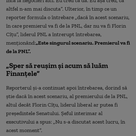
încă la negocieri aici. Eu cred că da. Eu așa cred, că
altfel n-am mai discuta”. Ulterior, în timp ce un
reporter formula o întrebare „dacă în acest scenariu,
în care premierul va fi de la PNL, dar nu va fi Florin
Cîțu”, liderul PNL a întrerupt întrebarea,
menționând:
„Este singurul scenariu. Premierul va fi
de la PNL”.
„Sper să reușim și acum să luăm
Finanțele”
Reporterul și-a continuat apoi întrebarea, dorind să
știe dacă în acest scenariu, al premierului de la PNL,
altul decât Florin Cîțu, liderul liberal ar putea fi
președintele Senatului. Șeful interimar al
executivului a spus: „Nu s-a discutat acest lucru, în
acest moment”.