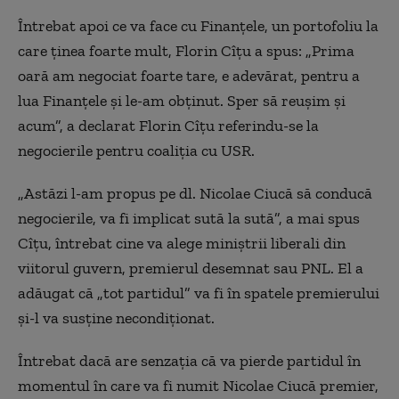
Întrebat apoi ce va face cu Finanțele, un portofoliu la
care ținea foarte mult, Florin Cîțu a spus: „Prima
oară am negociat foarte tare, e adevărat, pentru a
lua Finanțele și le-am obținut. Sper să reușim și
acum”, a declarat Florin Cîțu referindu-se la
negocierile pentru coaliția cu USR.
„Astăzi l-am propus pe dl. Nicolae Ciucă să conducă
negocierile, va fi implicat sută la sută”, a mai spus
Cîțu, întrebat cine va alege miniștrii liberali din
viitorul guvern, premierul desemnat sau PNL. El a
adăugat că „tot partidul” va fi în spatele premierului
și-l va susține necondiționat.
Întrebat dacă are senzația că va pierde partidul în
momentul în care va fi numit Nicolae Ciucă premier,