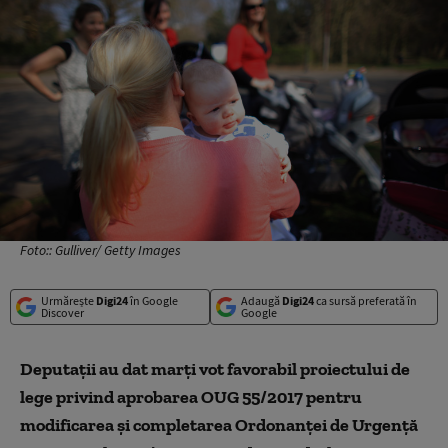
Foto:: Gulliver/ Getty Images
Urmărește
Digi24
în Google
Adaugă
Digi24
ca sursă preferată în
Discover
Google
Deputații au dat marți vot favorabil proiectului de
lege privind aprobarea OUG 55/2017 pentru
modificarea și completarea Ordonanței de Urgență