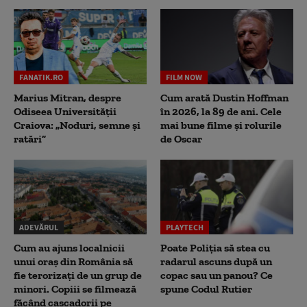
FANATIK.RO
FILM NOW
Marius Mitran, despre
Cum arată Dustin Hoffman
Odiseea Universității
în 2026, la 89 de ani. Cele
Craiova: „Noduri, semne și
mai bune filme și rolurile
ratări”
de Oscar
ADEVĂRUL
PLAYTECH
Cum au ajuns localnicii
Poate Poliția să stea cu
unui oraș din România să
radarul ascuns după un
fie terorizați de un grup de
copac sau un panou? Ce
minori. Copiii se filmează
spune Codul Rutier
făcând cascadorii pe