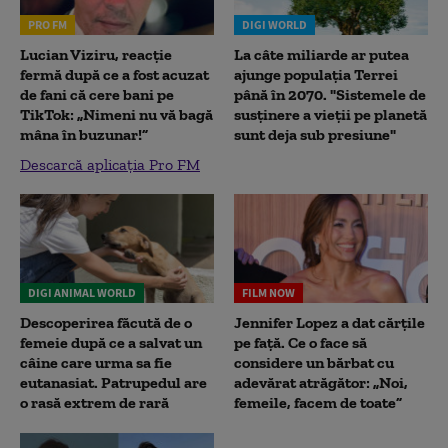
PRO FM
DIGI WORLD
Lucian Viziru, reacție
La câte miliarde ar putea
fermă după ce a fost acuzat
ajunge populația Terrei
de fani că cere bani pe
până în 2070. "Sistemele de
TikTok: „Nimeni nu vă bagă
susținere a vieții pe planetă
mâna în buzunar!”
sunt deja sub presiune"
Descarcă aplicația Pro FM
DIGI ANIMAL WORLD
FILM NOW
Descoperirea făcută de o
Jennifer Lopez a dat cărțile
femeie după ce a salvat un
pe față. Ce o face să
câine care urma sa fie
considere un bărbat cu
eutanasiat. Patrupedul are
adevărat atrăgător: „Noi,
o rasă extrem de rară
femeile, facem de toate”