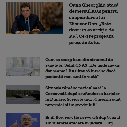
Oana Gheorghiu atacă
demersul AUR pentru
suspendarea lui
Nicușor Dan: „Este
doar un exercițiu de
PR”. Ce-i reproșează
președintelui
Cum se scurg bani din sistemul de
sănătate. Șeful CNAS: „De unde ne-am
dat seama? Au uitat să întrebe dacă
pacienții mai sunt în viață”
Situația rămâne periculoasă la
Cernavodă după scufundarea barjelor
în Dunăre. Scrioșteanu: „Curenții sunt
puternici și imprevizibili”
Emil Boc, reacție nervoasă după cazul
ambulanței atacate în județul Cluj.