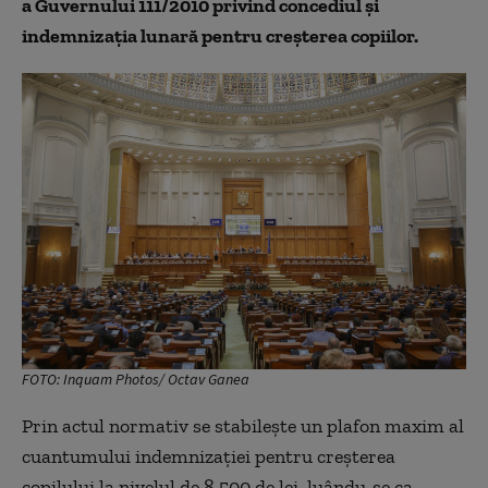
a Guvernului 111/2010 privind concediul și
indemnizația lunară pentru creșterea copiilor.
FOTO: Inquam Photos/ Octav Ganea
Prin actul normativ se stabilește un plafon maxim al
cuantumului indemnizației pentru creșterea
copilului la nivelul de 8.500 de lei, luându-se ca