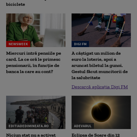
biciclete
NEWSWEEK
DIGI FM
Miercuri intră pensiile pe
A câștigat un milion de
card. La ce oră le primesc
euro la loterie, apoi a
pensionarii, în funcție de
aruncat biletul la gunoi.
banca la care au cont?
Gestul făcut muncitorii de
la salubritate
Descarcă aplicația Digi FM
EDITIADEDIMINEATA.RO
ADEVARUL
Niciun stat nu a activat
Eclipsa de Soare din 12