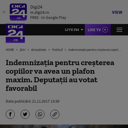
Digi24
VIEW
m.digi24.ro
FREE - In Google Play
LIVE TV
LIVE FM
HOME
Știri
Actualitate
Politică
Indemnizația pentru creșterea copiilor va avea un plafon maxim. Deputații au votat favorabil
Indemnizația pentru creșterea
copiilor va avea un plafon
maxim. Deputații au votat
favorabil
Data publicării:
21.11.2017 13:30