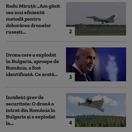
Radu Miruță: „Am găsit
cea mai eficientă
metodă pentru
doborârea dronelor
2
rusești...
Drona care a explodat
în Bulgaria, aproape de
România, a fost
identificată. Ce arată...
3
Incident grav de
securitate: O dronă a
intrat din România în
Bulgaria şi a explodat
4
la...