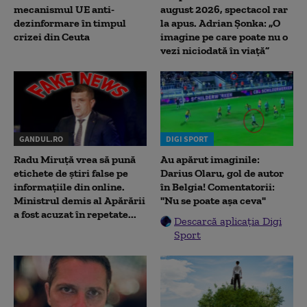
mecanismul UE anti-
august 2026, spectacol rar
dezinformare în timpul
la apus. Adrian Șonka: „O
crizei din Ceuta
imagine pe care poate nu o
vezi niciodată în viață”
GANDUL.RO
DIGI SPORT
Radu Miruţă vrea să pună
Au apărut imaginile:
etichete de știri false pe
Darius Olaru, gol de autor
informațiile din online.
în Belgia! Comentatorii:
Ministrul demis al Apărării
"Nu se poate așa ceva"
a fost acuzat în repetate...
Descarcă aplicația Digi
Sport