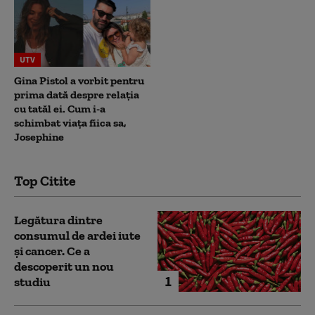
UTV
Gina Pistol a vorbit pentru
prima dată despre relația
cu tatăl ei. Cum i-a
schimbat viața fiica sa,
Josephine
Top Citite
Legătura dintre
consumul de ardei iute
și cancer. Ce a
descoperit un nou
1
studiu