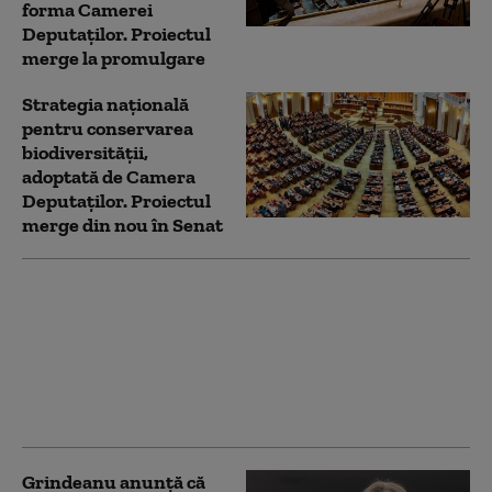
forma Camerei
Deputaților. Proiectul
merge la promulgare
Strategia naţională
pentru conservarea
biodiversităţii,
adoptată de Camera
Deputaților. Proiectul
merge din nou în Senat
Parlamentul se
reunește într-o nouă
sesiune extraordinară.
Ce proiecte importante
vor fi dezbătute în
această săptămână
Grindeanu anunță că