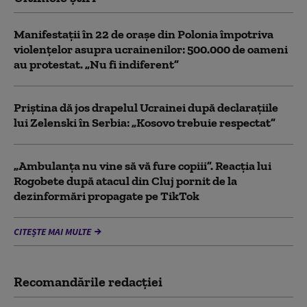
Manifestații în 22 de orașe din Polonia împotriva
violențelor asupra ucrainenilor: 500.000 de oameni
au protestat. „Nu fi indiferent”
Priștina dă jos drapelul Ucrainei după declarațiile
lui Zelenski în Serbia: „Kosovo trebuie respectat”
„Ambulanța nu vine să vă fure copiii”. Reacția lui
Rogobete după atacul din Cluj pornit de la
dezinformări propagate pe TikTok
CITEȘTE MAI MULTE
Recomandările redacţiei