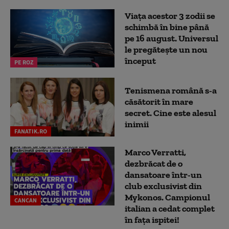
Viața acestor 3 zodii se
schimbă în bine până
pe 16 august. Universul
le pregătește un nou
început
PE ROZ
Tenismena română s-a
căsătorit în mare
secret. Cine este alesul
inimii
FANATIK.RO
Marco Verratti,
dezbrăcat de o
dansatoare într-un
club exclusivist din
Mykonos. Campionul
CANCAN
italian a cedat complet
în fața ispitei!