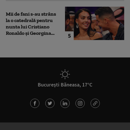
Mii de fani s-au strâns
la o catedrală pentru
nunta lui Cristiano
Ronaldo şi Georgina...
5
București Băneasa, 17°C