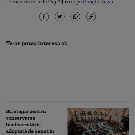
Urmărește știrile Digi24.ro și pe
Google News
Te-ar putea interesa și:
Grindeanu: Legile
votate de Parlament
împiedică pierderea
banilor din PNRR. PSD
cere acum și Legea
salarizării
Strategia pentru
conservarea
biodiversității,
adoptată de Senat în