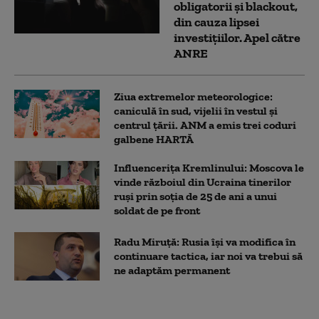
obligatorii și blackout,
din cauza lipsei
investițiilor. Apel către
ANRE
Ziua extremelor meteorologice:
caniculă în sud, vijelii în vestul și
centrul țării. ANM a emis trei coduri
galbene HARTĂ
Influencerița Kremlinului: Moscova le
vinde războiul din Ucraina tinerilor
ruși prin soția de 25 de ani a unui
soldat de pe front
Radu Miruță: Rusia își va modifica în
continuare tactica, iar noi va trebui să
ne adaptăm permanent