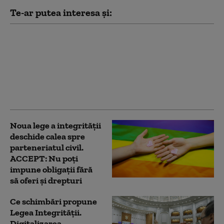
Te-ar putea interesa și:
Nicușor Dan a trimis
înapoi Parlamentului
proiectul de lege care
dublează numărul
urșilor ce pot fi
împușcați
Noua lege a integrității
deschide calea spre
parteneriatul civil.
ACCEPT: Nu poți
impune obligații fără
să oferi și drepturi
Ce schimbări propune
Legea Integrității.
Digitalizarea