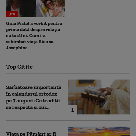
UTV
Gina Pistol a vorbit pentru
prima dată despre relația
cu tatăl ei. Cum i-a
schimbat viața fiica sa,
Josephine
Top Citite
Sărbătoare importantă
în calendarul ortodox
pe 7 august: Ce tradiții
se respectă și cui...
1
Viața pe Pământ ar fi