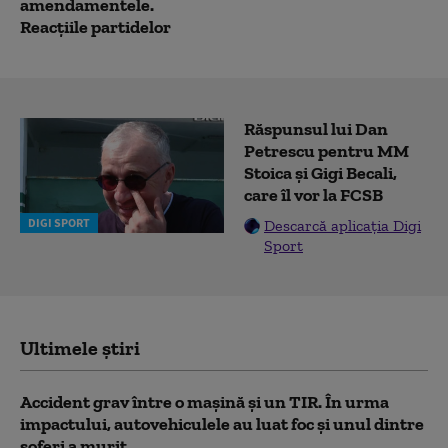
amendamentele.
Reacțiile partidelor
Răspunsul lui Dan
Petrescu pentru MM
Stoica și Gigi Becali,
care îl vor la FCSB
DIGI SPORT
Descarcă aplicația Digi
Sport
Ultimele știri
Accident grav între o mașină și un TIR. În urma
impactului, autovehiculele au luat foc și unul dintre
șoferi a murit