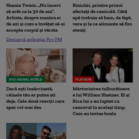
Shania Twain: „Nu încerc
Rinichii, printre primii
să arăt ca la 30 de ani”.
afectați de caniculă. Câtă
Artista, despre mantra ei
apă trebuie să bem, de fapt,
de azi și cum a învățat să-și
vara și la ce alimente să fim
accepte corpul și vârsta
atenți
Descarcă aplicația Pro FM
DIGI ANIMAL WORLD
FILM NOW
Dacă ești însărcinată,
Mărturisirea tulburătoare
câinele tău ar putea ști
a lui William Shatner. El și
deja. Cele două reacții care
fiica lui s-au luptat cu
apar cel mai des
cancerul în același timp.
Cum au învins boala