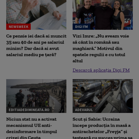
NEWSWEEK
DIGI FM
Ce pensie iei dacă ai muncit
Vizi Imre: „Nu aveam voie
35 sau 40 de ani pe salariul
să cânt în română sau
minim? Dar dacă ai avut
maghiară.” Motivul din
salariul mediu pe țară?
spatele regulii e cu totul
altul
Descarcă aplicația Digi FM
EDITIADEDIMINEATA.RO
ADEVARUL
Niciun stat nu a activat
Scut și Sabie: Ucraina
mecanismul UE anti-
începe producția în masă a
dezinformare în timpul
antirachetelor „Freyja” și
crizei din Ceuta
testează cu succes prima sa