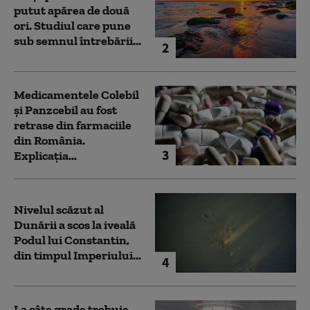
putut apărea de două
ori. Studiul care pune
sub semnul întrebării...
2
Medicamentele Colebil
și Panzcebil au fost
retrase din farmaciile
din România.
3
Explicația...
Nivelul scăzut al
Dunării a scos la iveală
Podul lui Constantin,
din timpul Imperiului...
4
La câte grade trebuie