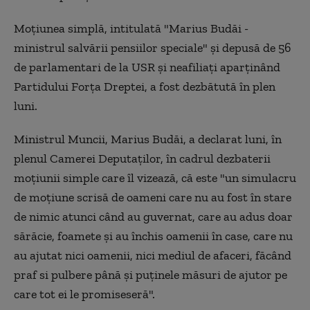
Moţiunea simplă, intitulată "Marius Budăi -
ministrul salvării pensiilor speciale" şi depusă de 56
de parlamentari de la USR şi neafiliaţi aparţinând
Partidului Forţa Dreptei, a fost dezbătută în plen
luni.
Ministrul Muncii, Marius Budăi, a declarat luni, în
plenul Camerei Deputaţilor, în cadrul dezbaterii
moţiunii simple care îl vizează, că este "un simulacru
de moţiune scrisă de oameni care nu au fost în stare
de nimic atunci când au guvernat, care au adus doar
sărăcie, foamete şi au închis oamenii în case, care nu
au ajutat nici oamenii, nici mediul de afaceri, făcând
praf si pulbere până şi puţinele măsuri de ajutor pe
care tot ei le promiseseră".