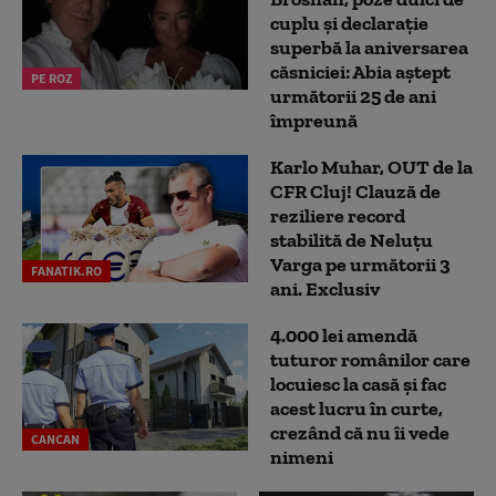
cuplu și declarație
superbă la aniversarea
căsniciei: Abia aștept
PE ROZ
următorii 25 de ani
împreună
Karlo Muhar, OUT de la
CFR Cluj! Clauză de
reziliere record
stabilită de Neluțu
Varga pe următorii 3
FANATIK.RO
ani. Exclusiv
4.000 lei amendă
tuturor românilor care
locuiesc la casă și fac
acest lucru în curte,
crezând că nu îi vede
CANCAN
nimeni