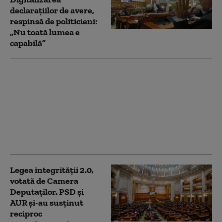
declarațiilor de avere,
respinsă de politicieni:
„Nu toată lumea e
capabilă”
Noua Lege a
Integrității a trecut de
votul Parlamentului.
Ceartă pe averile
partenerilor: „Cu
amantele nu sunt
relații ca între soți”
Legea integrității 2.0,
votată de Camera
Deputaților. PSD și
AUR și-au susținut
reciproc