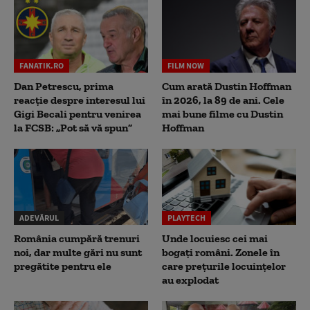
FANATIK.RO
FILM NOW
Dan Petrescu, prima
Cum arată Dustin Hoffman
reacție despre interesul lui
în 2026, la 89 de ani. Cele
Gigi Becali pentru venirea
mai bune filme cu Dustin
la FCSB: „Pot să vă spun”
Hoffman
ADEVĂRUL
PLAYTECH
România cumpără trenuri
Unde locuiesc cei mai
noi, dar multe gări nu sunt
bogați români. Zonele în
pregătite pentru ele
care prețurile locuințelor
au explodat