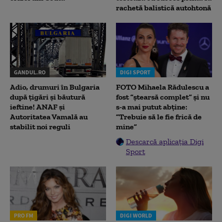
rachetă balistică autohtonă
GANDUL.RO
DIGI SPORT
Adio, drumuri în Bulgaria
FOTO Mihaela Rădulescu a
după țigări și băutură
fost ”ștearsă complet” și nu
ieftine! ANAF și
s-a mai putut abține:
Autoritatea Vamală au
”Trebuie să le fie frică de
stabilit noi reguli
mine”
Descarcă aplicația Digi
Sport
PRO FM
DIGI WORLD