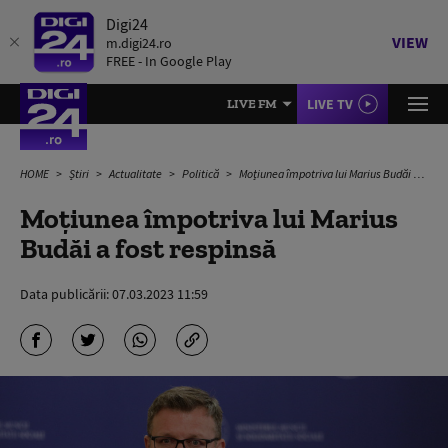
Digi24
VIEW
m.digi24.ro
FREE - In Google Play
LIVE TV
LIVE FM
HOME
Știri
Actualitate
Politică
Moțiunea împotriva lui Marius Budăi a fost respinsă
Moțiunea împotriva lui Marius
Budăi a fost respinsă
Data publicării:
07.03.2023 11:59