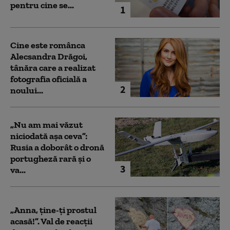
pentru cine se...
1
Cine este românca
Alecsandra Drăgoi,
tânăra care a realizat
fotografia oficială a
2
noului...
„Nu am mai văzut
niciodată așa ceva”:
Rusia a doborât o dronă
portugheză rară și o
3
va...
„Anna, ţine-ţi prostul
acasă!”. Val de reacții