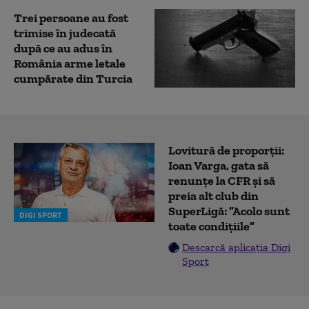
Trei persoane au fost
trimise în judecată
după ce au adus în
România arme letale
cumpărate din Turcia
Lovitură de proporții:
Ioan Varga, gata să
renunțe la CFR și să
preia alt club din
SuperLigă: ”Acolo sunt
DIGI SPORT
toate condițiile”
Descarcă aplicația Digi
Sport