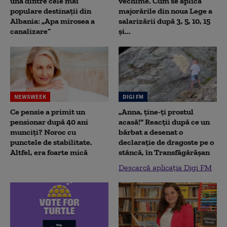
una dintre cele mai
vechime. Cum se aplică
populare destinații din
majorările din noua Lege a
Albania: „Apa mirosea a
salarizării după 3, 5, 10, 15
canalizare”
și...
NEWSWEEK
DIGI FM
Ce pensie a primit un
„Anna, ţine-ţi prostul
pensionar după 40 ani
acasă!" Reacţii după ce un
munciți? Noroc cu
bărbat a desenat o
punctele de stabilitate.
declaraţie de dragoste pe o
Altfel, era foarte mică
stâncă, în Transfăgărăşan
Descarcă aplicația Digi FM