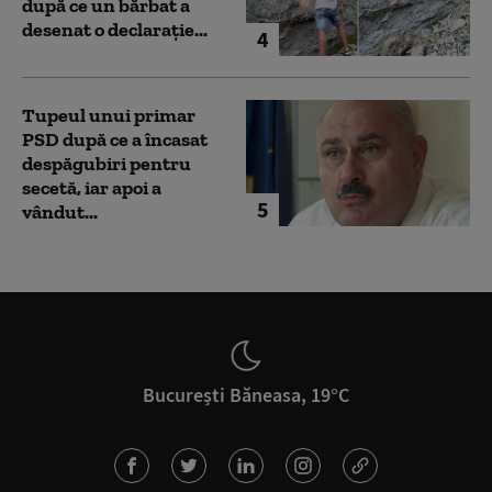
după ce un bărbat a
desenat o declarație...
4
Tupeul unui primar
PSD după ce a încasat
despăgubiri pentru
secetă, iar apoi a
5
vândut...
București Băneasa, 19°C