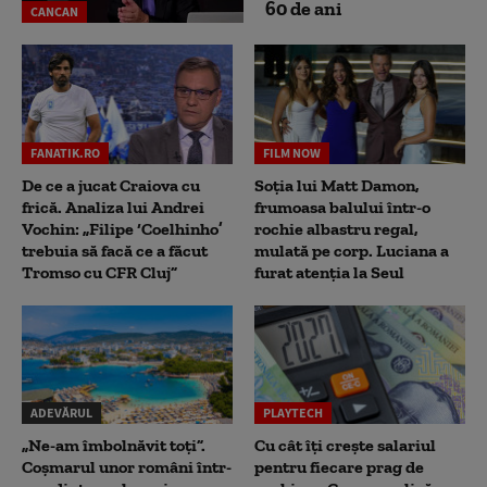
60 de ani
CANCAN
FANATIK.RO
FILM NOW
De ce a jucat Craiova cu
Soția lui Matt Damon,
frică. Analiza lui Andrei
frumoasa balului într-o
Vochin: „Filipe ‘Coelhinho’
rochie albastru regal,
trebuia să facă ce a făcut
mulată pe corp. Luciana a
Tromso cu CFR Cluj”
furat atenția la Seul
ADEVĂRUL
PLAYTECH
„Ne-am îmbolnăvit toți”.
Cu cât îți crește salariul
Coșmarul unor români într-
pentru fiecare prag de