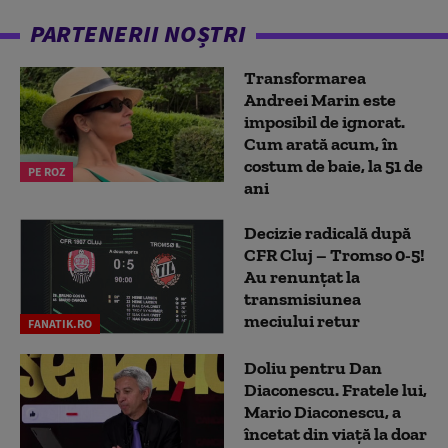
PARTENERII NOȘTRI
Transformarea
Andreei Marin este
imposibil de ignorat.
Cum arată acum, în
costum de baie, la 51 de
PE ROZ
ani
Decizie radicală după
CFR Cluj – Tromso 0-5!
Au renunțat la
transmisiunea
meciului retur
FANATIK.RO
Doliu pentru Dan
Diaconescu. Fratele lui,
Mario Diaconescu, a
încetat din viață la doar