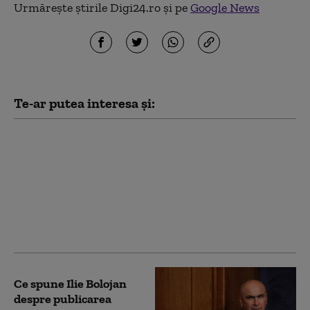
Urmărește știrile Digi24.ro și pe
Google News
Te-ar putea interesa și:
Cel mai recent sondaj
de opinie: Câți
ucraineni susțin
aderarea la UE și câți
sprijină intrarea în
NATO. Ambele
preferințe, în scădere
Ce spune Ilie Bolojan
despre publicarea