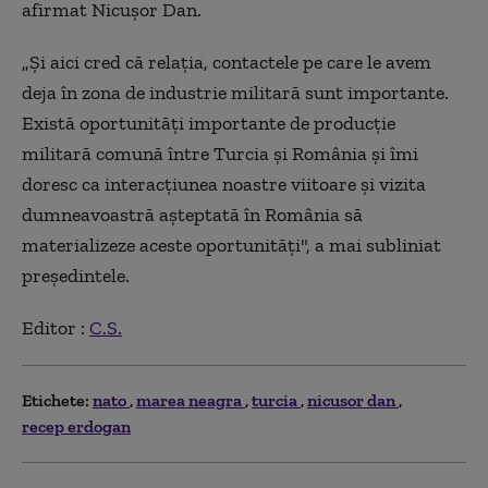
afirmat Nicușor Dan.
„Şi aici cred că relaţia, contactele pe care le avem
deja în zona de industrie militară sunt importante.
Există oportunităţi importante de producţie
militară comună între Turcia şi România şi îmi
doresc ca interacţiunea noastre viitoare şi vizita
dumneavoastră aşteptată în România să
materializeze aceste oportunităţi", a mai subliniat
preşedintele.
Editor :
C.S.
Etichete:
nato
marea neagra
turcia
nicusor dan
recep erdogan