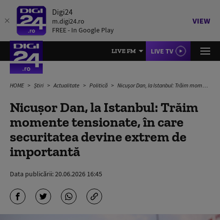
Digi24
VIEW
m.digi24.ro
FREE - In Google Play
LIVE TV
LIVE FM
HOME
Știri
Actualitate
Politică
Nicușor Dan, la Istanbul: Trăim momente tensionate, în care securitatea devine extrem de importantă
Nicușor Dan, la Istanbul: Trăim
momente tensionate, în care
securitatea devine extrem de
importantă
Data publicării:
20.06.2026 16:45