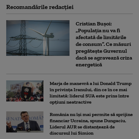
Recomandările redacţiei
Cristian Bușoi:
„Populația nu va fi
afectată de limitările
de consum”. Ce măsuri
pregătește Guvernul
dacă se agravează criza
energetică
Marja de manevră a lui Donald Trump
în privința Iranului, din ce în ce mai
limitată: liderul SUA este prins între
opțiuni neatractive
România nu își mai permite să sprijine
financiar Ucraina, spune Dungaciu.
Liderul AUR se distanțează de
discursul lui Simion