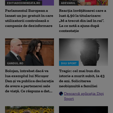
EDITIADEDIMINEATA.RO
ADEVARUL
Parlamentul European a
Reacția învățătoarei care a
lansat un joc gratuit în care
luat 4,90 la titularizare:
utilizatorii controlează o
„M-a trecut din iad în rai”.
campanie de dezinformare
La ce notă a ajuns după
contestație
GANDUL.RO
DIGI SPORT
Bolojan, întrebat dacă va
Tragic: cel mai bun din
lua exemplul lui Nicușor
istorie a murit subit, la 43
Dan și va publica declarația
de ani. Solicitarea
de avere a partenerei sale
neobișnuită a familiei
de viață. Ce răspuns a dat...
Descarcă aplicația Digi
Sport