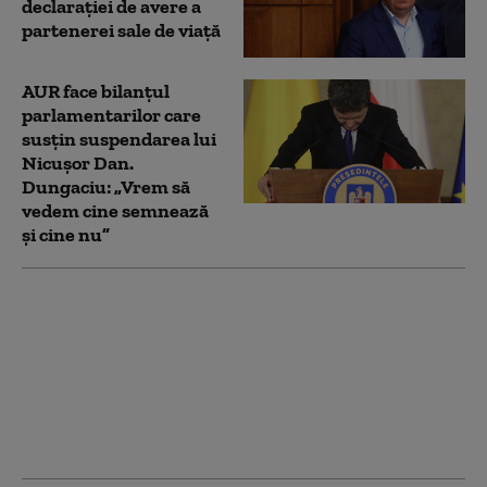
declarației de avere a
partenerei sale de viață
AUR face bilanțul
parlamentarilor care
susțin suspendarea lui
Nicușor Dan.
Dungaciu: „Vrem să
vedem cine semnează
și cine nu”
PSD nu susține
demersul AUR de
suspendare a
președintelui Nicușor
Dan. Ghigiu: „Criza
guvernamentală e
suficientă”