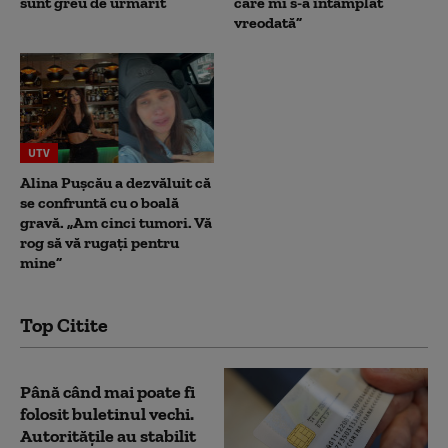
sunt greu de urmărit
care mi s-a întâmplat
vreodată”
UTV
Alina Pușcău a dezvăluit că
se confruntă cu o boală
gravă. „Am cinci tumori. Vă
rog să vă rugați pentru
mine”
Top Citite
Până când mai poate fi
folosit buletinul vechi.
Autoritățile au stabilit