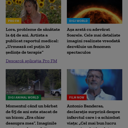
PRO FM
DIGI WORLD
Lora, probleme de sănătate
Așa arată cu adevărat
la 44 de ani. Artista a
Soarele. Cele mai detaliate
publicat raportul medical:
imagini realizate vreodată
„Urmează cel puțin 10
dezvăluie un fenomen
ședințe de terapie”
spectaculos
Descarcă aplicația Pro FM
DIGI ANIMAL WORLD
FILM NOW
Momentul când un bărbat
Antonio Banderas,
de 65 de ani este atacat de
declarație surpriză despre
un bizon: „Era chiar
infarctul care i-a schimbat
deasupra mea”. Imaginile
viața: „Cel mai bun lucru