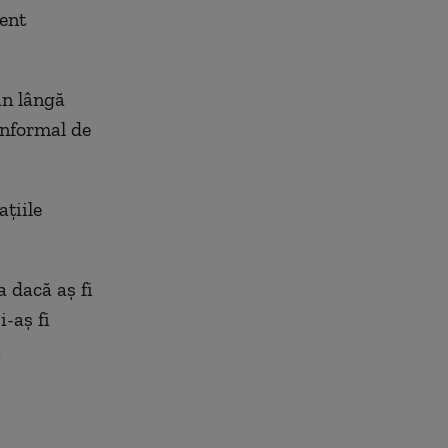
ment
an lângă
 informal de
țiile
a dacă aș fi
i-aș fi
i