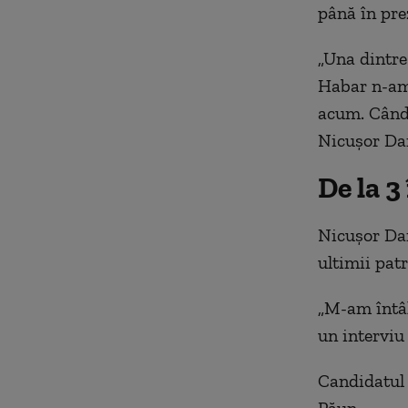
până în pre
„Una dintre
Habar n-am.
acum. Când 
Nicușor Dan
De la 3
Nicușor Dan 
ultimii patr
„M-am întâln
un interviu
Candidatul a