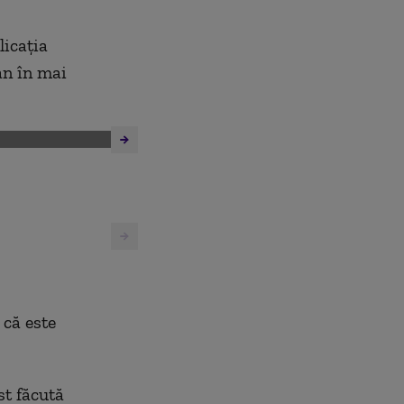
licația
an în mai
 că este
st făcută