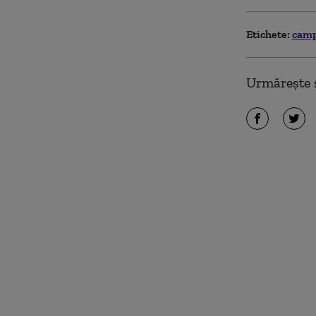
Etichete:
cam
Urmărește ș