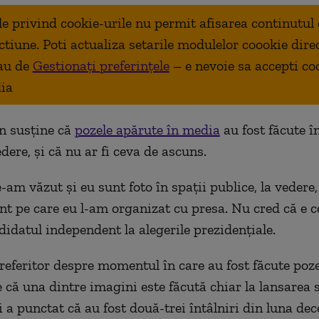
ale privind cookie-urile nu permit afisarea continutul
ctiune. Poti actualiza setarile modulelor coookie dire
au de
Gestionați preferințele
– e nevoie sa accepti co
ia
n susține că
pozele apărute în media
au fost făcute î
edere, și că nu ar fi ceva de ascuns.
e-am văzut și eu sunt foto în spații publice, la vedere,
t pe care eu l-am organizat cu presa. Nu cred că e c
didatul independent la alegerile prezidențiale.
referitor despre momentul în care au fost făcute poze
 că una dintre imagini este făcută chiar la lansarea s
 a punctat că au fost două-trei întâlniri din luna de