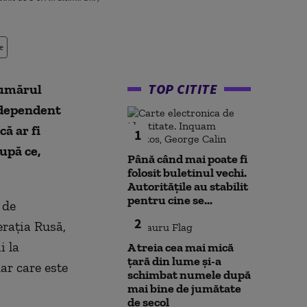
e
TOP CITITE
numărul
ndependent
ă ar fi
1
upă ce,
Până când mai poate fi
folosit buletinul vechi.
Autoritățile au stabilit
pentru cine se...
 de
2
erația Rusă,
i la
A treia cea mai mică
țară din lume și-a
ar care este
schimbat numele după
mai bine de jumătate
de secol