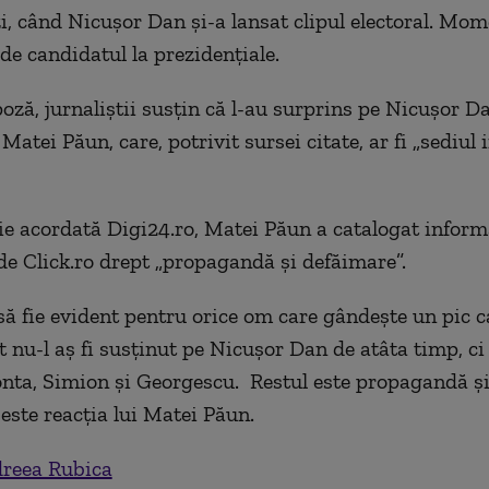
 zi, când Nicușor Dan și-a lansat clipul electoral. Mo
de candidatul la prezidențiale.
poză, jurnaliștii susțin că l-au surprins pe Nicușor D
 Matei Păun, care, potrivit sursei citate, ar fi „sediul
ție acordată Digi24.ro, Matei Păun a catalogat informa
de Click.ro drept „propagandă și defăimare”.
să fie evident pentru orice om care gândește un pic c
t nu-l aș fi susținut pe Nicușor Dan de atâta timp, ci 
onta, Simion și Georgescu. Restul este propagandă ș
 este reacția lui Matei Păun.
reea Rubica