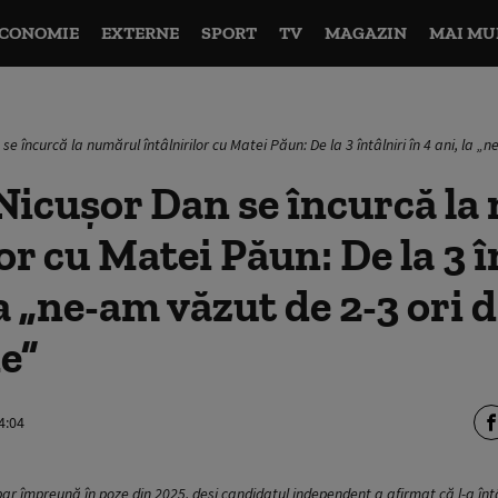
CONOMIE
EXTERNE
SPORT
TV
MAGAZIN
MAI MU
se încurcă la numărul întâlnirilor cu Matei Păun: De la 3 întâlniri în 4 ani, la 
Nicușor Dan se încurcă la
or cu Matei Păun: De la 3 î
la „ne-am văzut de 2-3 ori 
e”
4:04
r împreună în poze din 2025, deși candidatul independent a afirmat că l-a întâlni