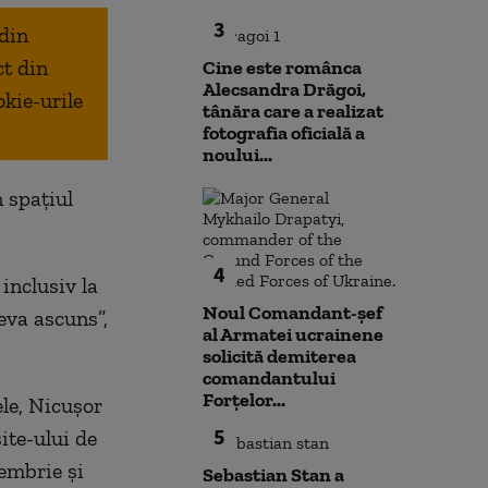
3
 din
ct din
Cine este românca
Alecsandra Drăgoi,
okie-urile
tânăra care a realizat
fotografia oficială a
noului...
n spațiul
4
 inclusiv la
Noul Comandant-șef
eva ascuns”,
al Armatei ucrainene
solicită demiterea
comandantului
Forțelor...
le, Nicușor
5
ite-ului de
cembrie și
Sebastian Stan a