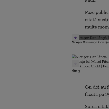
Păun.
Poze publica
citată susț
multe momen
Nicușor Dan lângă locuința 
Cei doi au f
făcută pe 15
Sursa citată