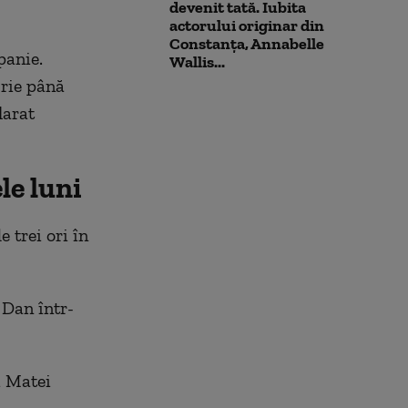
devenit tată. Iubita
actorului originar din
Constanța, Annabelle
panie.
Wallis...
rie până
larat
ele luni
 trei ori în
 Dan într-
i Matei