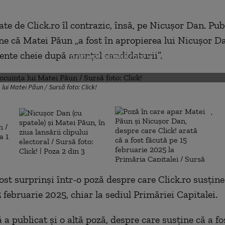
te de Click.ro îl contrazic, însă, pe Nicușor Dan. Pub
ine că Matei Păun „a fost în apropierea lui Nicușor D
te cheie după anunțul candidaturii”.
DESCHIDE GALERIA FOTO
lui Matei Păun / Sursă foto: Click!
,
ost surprinși într-o poză despre care Click.ro susține
 februarie 2025, chiar la sediul Primăriei Capitalei.
 a publicat și o altă poză, despre care susține că a fo