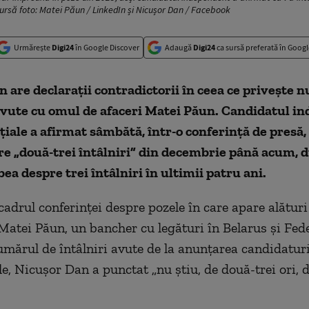
 Sursă foto: Matei Păun / LinkedIn și Nicușor Dan / Facebook
Urmărește
Digi24
în Google Discover
Adaugă
Digi24
ca sursă preferată în Googl
 are declarații contradictorii în ceea ce privește 
 avute cu omul de afaceri Matei Păun. Candidatul i
țiale a afirmat sâmbătă, într-o conferință de presă, c
e „două-trei întâlniri” din decembrie până acum, d
bea despre trei întâlniri în ultimii patru ani.
cadrul conferinței despre pozele în care apare alături
 Matei Păun, un bancher cu legături în Belarus și Fed
umărul de întâlniri avute de la anunțarea candidaturi
le, Nicușor Dan a punctat „nu știu, de două-trei ori, d