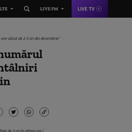
LIVE TV
LTE
LIVE FM
„ne-am văzut de 2-3 ori din decembrie”
 numărul
ntâlniri
din
t de 3 ori în ultimii ani /