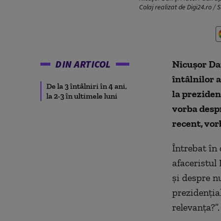
Colaj realizat de Digi24.ro /
DIN ARTICOL
Nicușor Dan
întâlnilor
De la 3 întâlniri în 4 ani,
la preziden
la 2-3 în ultimele luni
vorba despr
recent, vor
Întrebat în 
afaceristul
și despre n
prezidenția
relevanța?”.