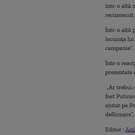
într-o altă
recunoscut 
Într-o altă 
locuința lui
campanie”.
Într-o reac
prezentate 
„Ar trebui 
fost Putinis
ajutat pe P
defăimare”,
Editor :
And