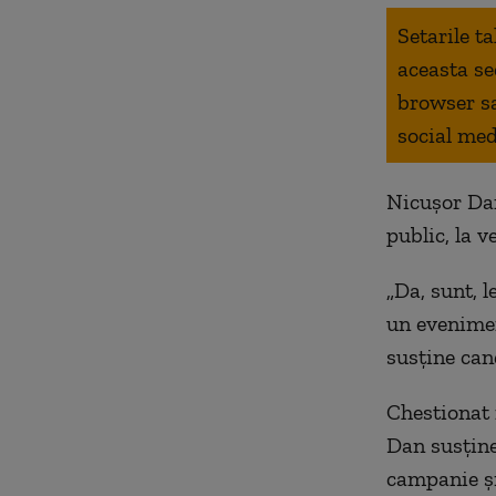
Setarile t
aceasta se
browser s
social med
Nicușor Da
public, la v
„Da, sunt, l
un evenimen
susține can
Chestionat 
Dan susține
campanie și