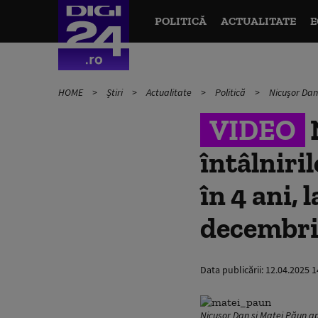
POLITICĂ
ACTUALITATE
E
HOME
Știri
Actualitate
Politică
Nicușor Dan 
VIDEO
întâlniril
în 4 ani, 
decembri
Data publicării:
12.04.2025 1
Nicușor Dan și Matei Păun apa