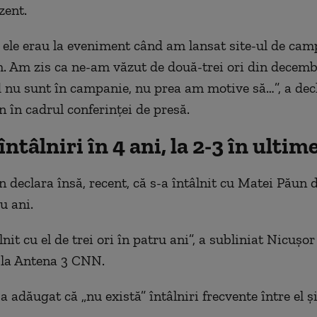
zent.
 ele erau la eveniment când am lansat site-ul de cam
 Am zis ca ne-am văzut de două-trei ori din decemb
nu sunt în campanie, nu prea am motive să…”, a dec
 în cadrul conferinței de presă.
 întâlniri în 4 ani, la 2-3 în ultim
declara însă, recent, că s-a întâlnit cu Matei Păun de
u ani.
it cu el de trei ori în patru ani”, a subliniat Nicușor
 la Antena 3 CNN.
 adăugat că „nu există” întâlniri frecvente între el ș