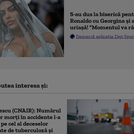
S-au dus la biserică pen
Ronaldo cu Georgina și 
uriașă! ”Momentul va ră
Descarcă aplicația Digi Spor
utea interesa și:
escu (CNAIR): Numărul
or morţi în accidente l-a
 pe cel al deceselor
te de tuberculoză şi