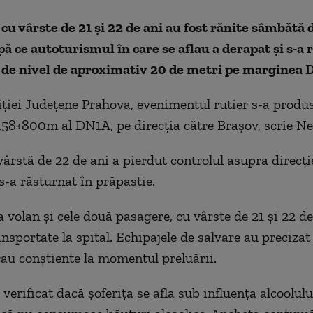
 cu vârste de 21 și 22 de ani au fost rănite sâmbătă
ă ce autoturismul în care se aflau a derapat și s-a 
ă de nivel de aproximativ 20 de metri pe marginea 
liției Județene Prahova, evenimentul rutier s-a produs
158+800m al DN1A, pe direcția către Brașov, scrie Ne
vârstă de 22 de ani a pierdut controlul asupra direcți
s-a răsturnat în prăpastie.
 volan și cele două pasagere, cu vârste de 21 și 22 de
ansportate la spital. Echipajele de salvare au precizat
rau conștiente la momentul preluării.
u verificat dacă șoferița se afla sub influența alcoolulu