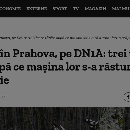
CONOMIE
EXTERNE
SPORT
TV
MAGAZIN
MAI MU
rahova, pe DN1A: trei tinere rănite după ce mașina lor s-a răsturnat într-o prăp
în Prahova, pe DN1A: trei 
pă ce mașina lor s-a răstu
ie
5:09