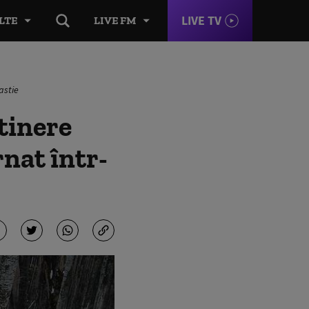
LIVE TV
LTE
LIVE FM
astie
tinere
rnat într-