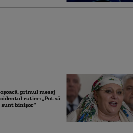
obuz cu juniori de la
a ieșit de pe șosea și a
într-un copac, în Argeș:
at a murit, antrenorul
ănit
oşoacă, primul mesaj
cidentul rutier: „Pot să
 sunt binişor”