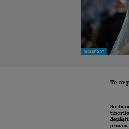
DIGI SPORT
Te-ar p
Şerbăn
tineril
depăşit
provoca