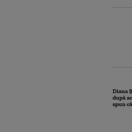
Un micr
Dinamo 
intrat 
un bărb
a fost r
Diana Ş
după ac
spun că