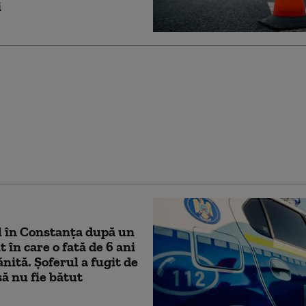
i
ă de 9 ani a murit după
na în care se afla a
într-un cap de pod, la
poca. Alte trei
e sunt rănite
 în Constanța după un
 în care o fată de 6 ani
ănită. Şoferul a fugit de
ă nu fie bătut