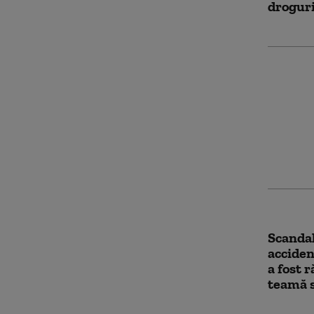
drogur
O fetiț
ce mași
intrat 
Cluj-Na
persoan
Scandal
accident
a fost r
teamă s