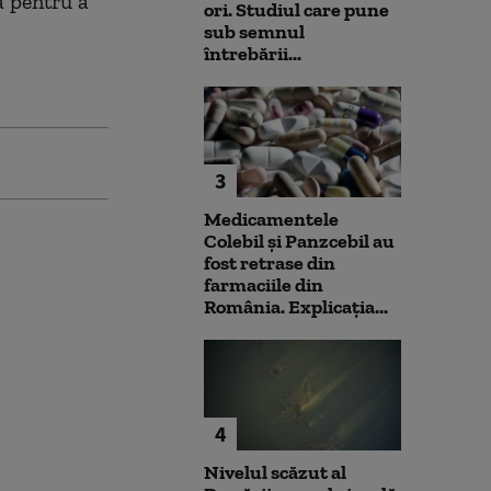
ă pentru a
ori. Studiul care pune
sub semnul
întrebării...
3
Medicamentele
Colebil și Panzcebil au
fost retrase din
farmaciile din
România. Explicația...
4
Nivelul scăzut al