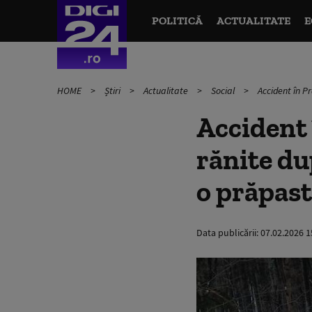
POLITICĂ
ACTUALITATE
E
HOME
Știri
Actualitate
Social
Accident în P
Accident 
rănite du
o prăpast
Data publicării:
07.02.2026 1