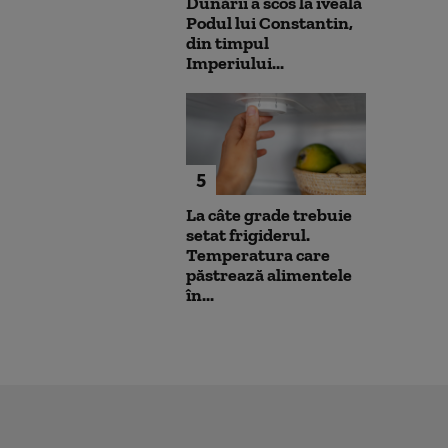
Dunării a scos la iveală
Podul lui Constantin,
din timpul
Imperiului...
5
La câte grade trebuie
setat frigiderul.
Temperatura care
păstrează alimentele
în...