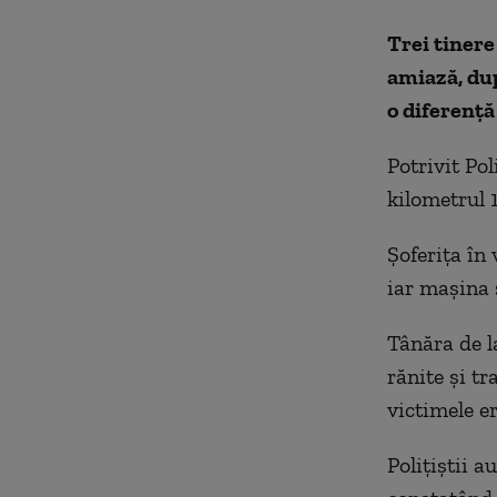
Trei tinere
amiază, dup
o diferenț
Potrivit Po
kilometrul 
Șoferița în 
iar mașina 
Tânăra de la
rănite și tr
victimele e
Polițiștii a