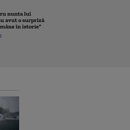
tru nunta lui
au avut o surpriză
mâne în istorie”
t