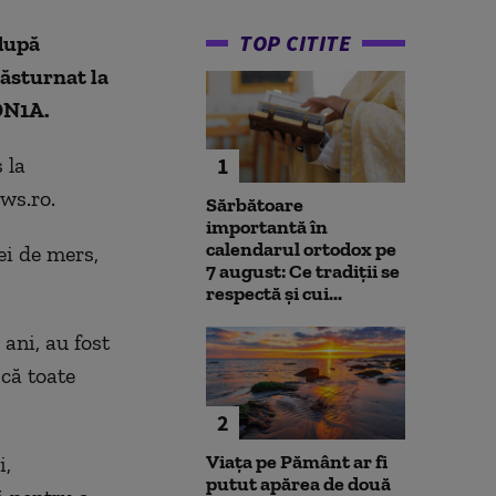
TOP CITITE
 după
răsturnat la
DN1A.
 la
1
ws.ro.
Sărbătoare
importantă în
calendarul ortodox pe
ei de mers,
7 august: Ce tradiții se
respectă și cui...
 ani, au fost
 că toate
2
Viața pe Pământ ar fi
i,
putut apărea de două