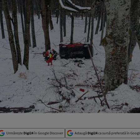
Urmărește
Digi24
în Google Discover
Adaugă
Digi24
ca sursă preferată în Googl