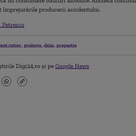
că nu consumase băuturi alcoolice. Ancheta continu
t împrejurările producerii accidentului.
 Petrescu
dent rutier
prahova
dn1a
prapastie
tirile Digi24.ro și pe
Google News