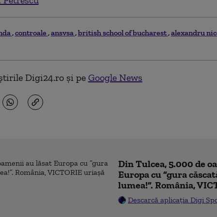
 Petrescu
nda
controale
ansvsa
british school of bucharest
alexandru nic
tirile Digi24.ro și pe
Google News
Din Tulcea, 5.000 de o
Europa cu ”gura căscat
lumea!”. România, VIC
Descarcă aplicația Digi Sp