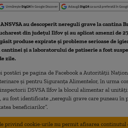
Urmărește
Digi24
în Google Discover
Adaugă
Digi24
ca sursă preferată în Googl
 ANSVSA au descoperit nereguli grave la cantina Br
ucharest din judeţul Ilfov şi au aplicat amenzi de 27
găsit produse expirate şi probleme serioase de igie
 cantinei şi a laboratorului de patiserie a fost sus
e zile.
ei postări pe pagina de Facebook a Autorității Națion
terinare și pentru Siguranța Alimentelor, în urma con
inspectorii DSVSA Ilfov la blocul alimentar al unităţi
 au fost identificate „nereguli grave care puneau în p
atea beneficiarilor”.
ale privind cookie-urile nu permit afisarea continutul