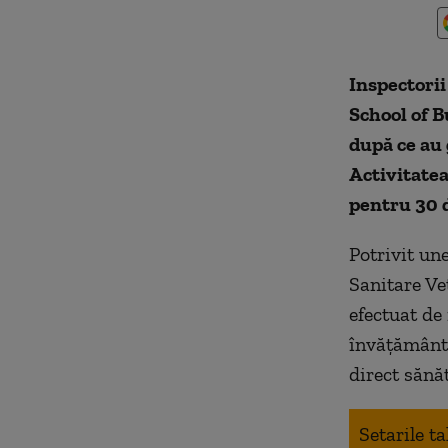
Inspectorii
School of B
după ce au 
Activitatea
pentru 30 d
Potrivit un
Sanitare Ve
efectuat de 
învăţământ,
direct sănăt
Setarile t