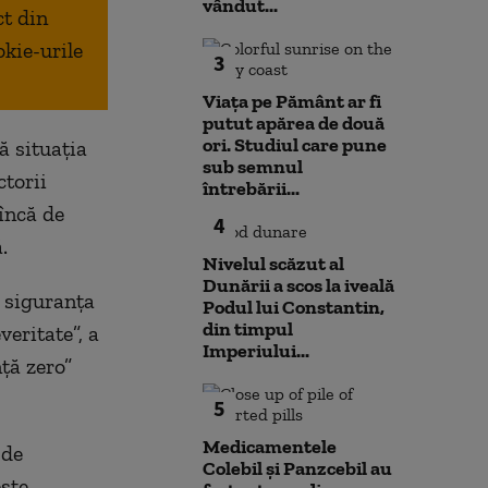
vândut...
ct din
okie-urile
3
Viața pe Pământ ar fi
putut apărea de două
ori. Studiul care pune
ă situaţia
sub semnul
ctorii
întrebării...
încă de
4
.
Nivelul scăzut al
Dunării a scos la iveală
 siguranţa
Podul lui Constantin,
din timpul
veritate”, a
Imperiului...
ţă zero”
5
Medicamentele
 de
Colebil și Panzcebil au
şte,