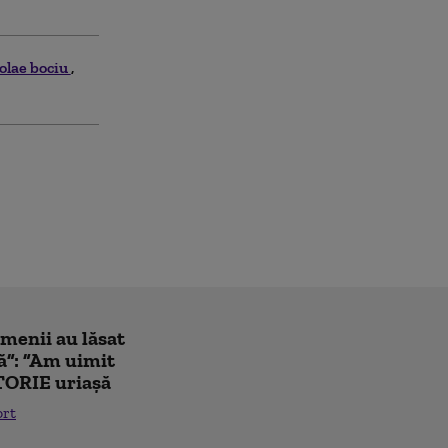
olae bociu
amenii au lăsat
ă”: ”Am uimit
TORIE uriașă
ort