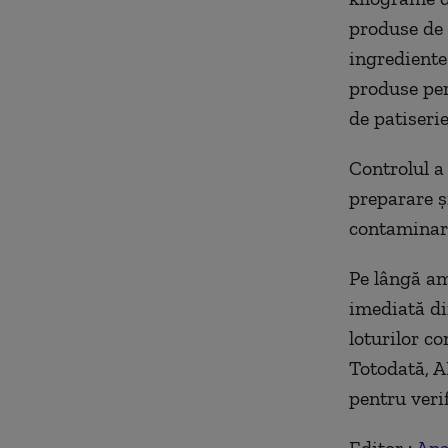
produse de 
ingrediente
produse per
de patiserie
Controlul a 
preparare ş
contaminare
Pe lângă am
imediată di
loturilor co
Totodată, A
pentru veri