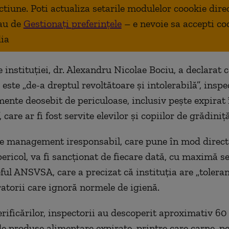
ctiune. Poti actualiza setarile modulelor coookie dire
au de
Gestionați preferințele
– e nevoie sa accepti co
ia
 instituției, dr. Alexandru Nicolae Bociu, a declarat c
este „de-a dreptul revoltătoare şi intolerabilă”, inspe
mente deosebit de periculoase, inclusiv peşte expirat 
, care ar fi fost servite elevilor şi copiilor de grădiniţă
de management iresponsabil, care pune în mod direct
pericol, va fi sancţionat de fiecare dată, cu maximă se
ful ANSVSA, care a precizat că instituţia are „toleran
ratorii care ignoră normele de igienă.
erificărilor, inspectorii au descoperit aproximativ 60
e produse alimentare expirate, printre care carne, pe