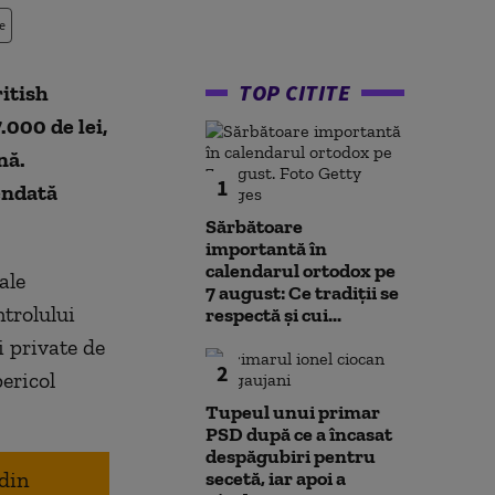
e
TOP CITITE
itish
.000 de lei,
nă.
1
pendată
Sărbătoare
importantă în
calendarul ortodox pe
ale
7 august: Ce tradiții se
trolului
respectă și cui...
i private de
2
ericol
Tupeul unui primar
PSD după ce a încasat
despăgubiri pentru
 din
secetă, iar apoi a