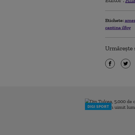
Editor :
Ana
Etichete:
ame
cantina ilfov
Urmărește ș
DIGI SPORT