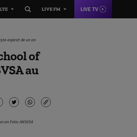
LIVE TV
LTE
LIVE FM
eşte expirat de un an
chool of
SVSA au
 un an Foto: ANSVSA