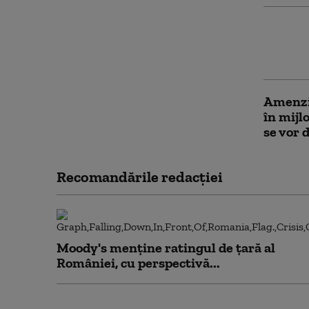
Anchet
transpo
inspect
Amenzi 
în mijl
se vor 
Recomandările redacţiei
Moody's menține ratingul de țară al
României, cu perspectivă...