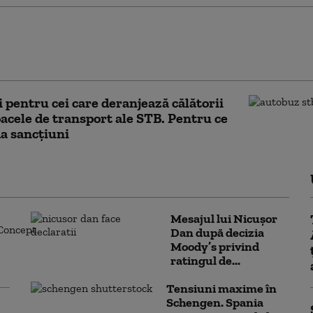
ă ANSVSA: Risc epidemiologic major, după
rtul ilegal a 92 de miei. Până la sosirea
orilor, 41 dintre ei au dispărut
pentru cei care deranjează călătorii
oacele de transport ale STB. Pentru ce
da sancțiuni
Mesajul lui Nicușor
Dan după decizia
Moody’s privind
ratingul de...
Tensiuni maxime în
Schengen. Spania