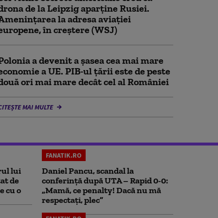
drona de la Leipzig aparține Rusiei.
Amenințarea la adresa aviației
europene, în creștere (WSJ)
Polonia a devenit a șasea cea mai mare
economie a UE. PIB-ul țării este de peste
două ori mai mare decât cel al României
CITEȘTE MAI MULTE
FANATIK.RO
ul lui
Daniel Pancu, scandal la
at de
conferință după UTA – Rapid 0-0:
e cu o
„Mamă, ce penalty! Dacă nu mă
respectați, plec”