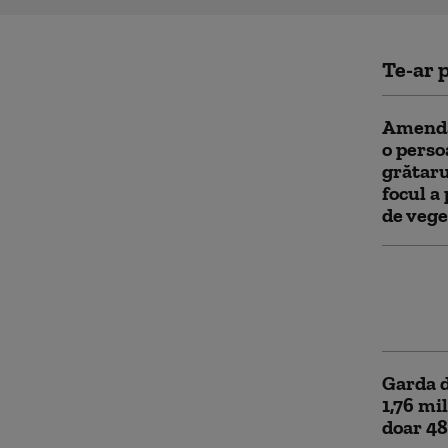
Te-ar p
Amendă
o perso
grătaru
focul a
de vege
Patru f
privată
de Medi
Garda d
1,76 mil
doar 48