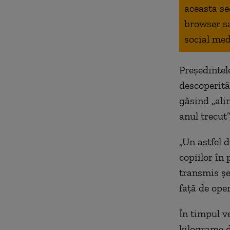
aceasta se
browser s
social med
Preşedintele
descoperită 
găsind „ali
anul trecut”
„Un astfel 
copiilor în 
transmis şe
faţă de ope
În timpul v
kilograme d