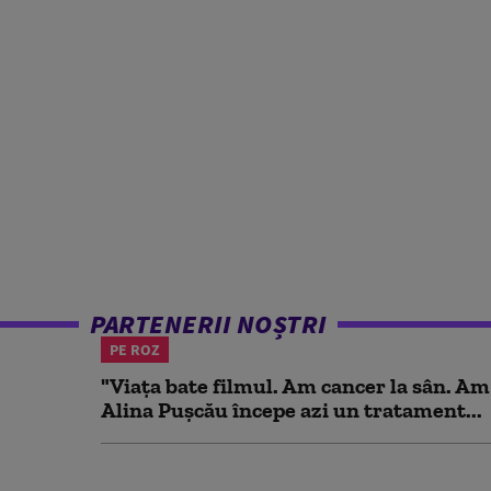
PARTENERII NOȘTRI
PE ROZ
"Viața bate filmul. Am cancer la sân. Am
Alina Pușcău începe azi un tratament...