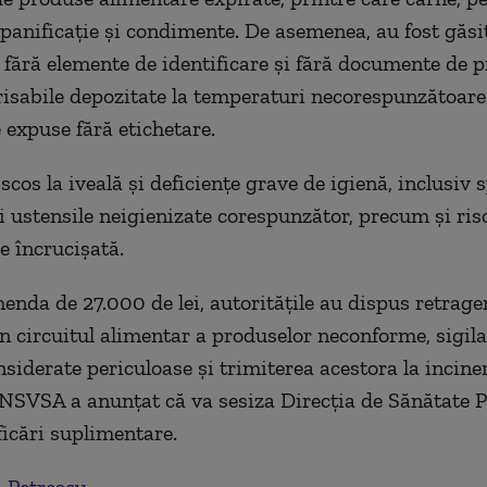
panificaţie şi condimente. De asemenea, au fost găsi
 fără elemente de identificare şi fără documente de p
isabile depozitate la temperaturi necorespunzătoare
 expuse fără etichetare.
scos la iveală şi deficienţe grave de igienă, inclusiv s
i ustensile neigienizate corespunzător, precum şi ris
 încrucişată.
enda de 27.000 de lei, autorităţile au dispus retrage
n circuitul alimentar a produselor neconforme, sigil
nsiderate periculoase şi trimiterea acestora la incine
NSVSA a anunţat că va sesiza Direcţia de Sănătate P
ficări suplimentare.