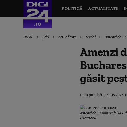
POLITICĂ
ACTUALITATE
E
HOME
Știri
Actualitate
Social
Amenzi de 27.
Amenzi de
Buchares
găsit peş
Data publicării:
21.05.2026 1
Amenzi de 27.000 de lei la Br
Facebook