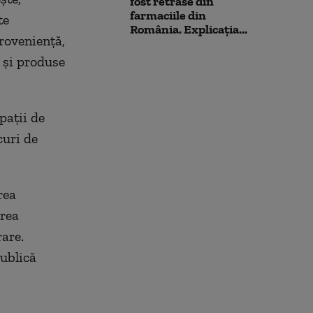
fost retrase din
farmaciile din
te
România. Explicația...
rovenienţă,
 şi produse
paţii de
curi de
rea
area
rare.
ublică