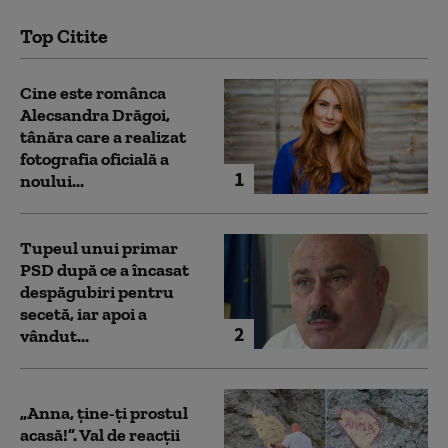
Top Citite
Cine este românca
Alecsandra Drăgoi,
tânăra care a realizat
fotografia oficială a
1
noului...
Tupeul unui primar
PSD după ce a încasat
despăgubiri pentru
secetă, iar apoi a
2
vândut...
„Anna, ţine-ţi prostul
acasă!”. Val de reacții