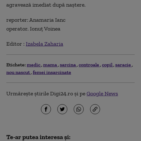
agravează imediat după naștere.
reporter: Anamaria Ianc
operator. Ionuț Voinea
Editor :
Izabela Zaharia
Etichete:
medic
mama
sarcina
controale
copil
saracie
nou nascut
femei insarcinate
Urmărește știrile Digi24.ro și pe
Google News
Te-ar putea interesa și: