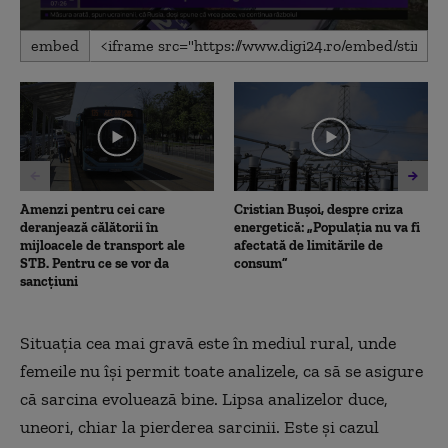
0
embed
seconds
of
1
minute,
39
seconds
Amenzi pentru cei care
Cristian Bușoi, despre criza
deranjează călătorii în
energetică: „Populația nu va fi
mijloacele de transport ale
afectată de limitările de
STB. Pentru ce se vor da
consum”
sancțiuni
Situația cea mai gravă este în mediul rural, unde
femeile nu își permit toate analizele, ca să se asigure
că sarcina evoluează bine. Lipsa analizelor duce,
uneori, chiar la pierderea sarcinii. Este și cazul