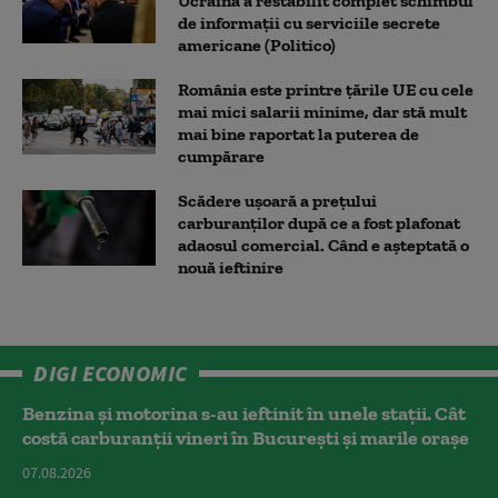
Ucraina a restabilit complet schimbul
de informații cu serviciile secrete
americane (Politico)
România este printre țările UE cu cele
mai mici salarii minime, dar stă mult
mai bine raportat la puterea de
cumpărare
Scădere ușoară a prețului
carburanților după ce a fost plafonat
adaosul comercial. Când e așteptată o
nouă ieftinire
DIGI ECONOMIC
Benzina și motorina s-au ieftinit în unele stații. Cât
costă carburanții vineri în București și marile orașe
07.08.2026