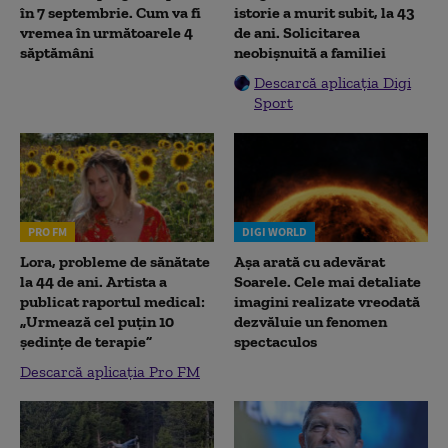
în 7 septembrie. Cum va fi
istorie a murit subit, la 43
vremea în următoarele 4
de ani. Solicitarea
săptămâni
neobișnuită a familiei
Descarcă aplicația Digi
Sport
PRO FM
DIGI WORLD
Lora, probleme de sănătate
Așa arată cu adevărat
la 44 de ani. Artista a
Soarele. Cele mai detaliate
publicat raportul medical:
imagini realizate vreodată
„Urmează cel puțin 10
dezvăluie un fenomen
ședințe de terapie”
spectaculos
Descarcă aplicația Pro FM