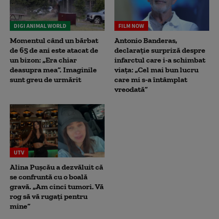
DIGI ANIMAL WORLD
FILM NOW
Momentul când un bărbat
Antonio Banderas,
de 65 de ani este atacat de
declarație surpriză despre
un bizon: „Era chiar
infarctul care i-a schimbat
deasupra mea”. Imaginile
viața: „Cel mai bun lucru
sunt greu de urmărit
care mi s-a întâmplat
vreodată”
UTV
Alina Pușcău a dezvăluit că
se confruntă cu o boală
gravă. „Am cinci tumori. Vă
rog să vă rugați pentru
mine”