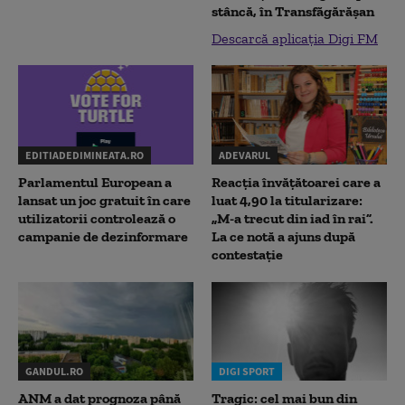
stâncă, în Transfăgărăşan
Descarcă aplicația Digi FM
EDITIADEDIMINEATA.RO
ADEVARUL
Parlamentul European a
Reacția învățătoarei care a
lansat un joc gratuit în care
luat 4,90 la titularizare:
utilizatorii controlează o
„M-a trecut din iad în rai”.
campanie de dezinformare
La ce notă a ajuns după
contestație
GANDUL.RO
DIGI SPORT
ANM a dat prognoza până
Tragic: cel mai bun din