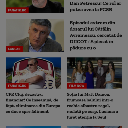
Dan Petrescu! Ce rol ar
putea avea la FCSB
FANATIK.RO
Episodul extrem din
dosarul lui Cătălin
Avramescu, cercetat de
DIICOT: 'A plecat în
pădure cu o
CANCAN
FANATIK.RO
FILM NOW
CFR Cluj, dezastru
Soția lui Matt Damon,
financiar! Ce înseamnă, de
frumoasa balului într-o
fapt, eliminarea din Europa
rochie albastru regal,
ce duce spre faliment
mulată pe corp. Luciana a
furat atenția la Seul