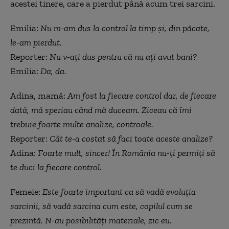
acestei tinere, care a pierdut până acum trei sarcini.
Emilia:
Nu m-am dus la control la timp și, din păcate,
le-am pierdut.
Reporter:
Nu v-ați dus pentru că nu ați avut bani?
Emilia:
Da, da.
Adina, mamă:
Am fost la fiecare control dar, de fiecare
dată, mă speriau când mă duceam. Ziceau că îmi
trebuie foarte multe analize, controale.
Reporter:
Cât te-a costat să faci toate aceste analize?
Adina:
Foarte mult, sincer! În România nu-ți permiți să
te duci la fiecare control.
Femeie:
Este foarte important ca să vadă evoluția
sarcinii, să vadă sarcina cum este, copilul cum se
prezintă. N-au posibilități materiale, zic eu.