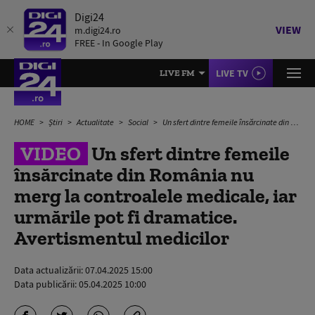
Digi24
VIEW
m.digi24.ro
FREE - In Google Play
LIVE TV
LIVE FM
HOME
Știri
Actualitate
Social
Un sfert dintre femeile însărcinate din România nu merg la controalele medicale, iar urmările pot fi dramatice. Avertismentul medicilor
VIDEO
Un sfert dintre femeile
însărcinate din România nu
merg la controalele medicale, iar
urmările pot fi dramatice.
Avertismentul medicilor
Data actualizării:
07.04.2025 15:00
Data publicării:
05.04.2025 10:00