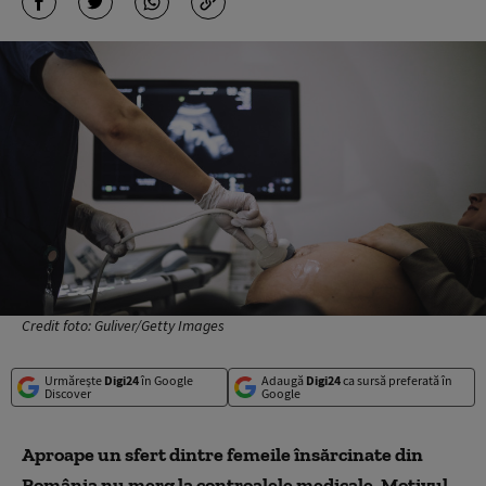
Credit foto: Guliver/Getty Images
Urmărește
Digi24
în Google
Adaugă
Digi24
ca sursă preferată în
Discover
Google
Aproape un sfert dintre femeile însărcinate din
România nu merg la controalele medicale. Motivul