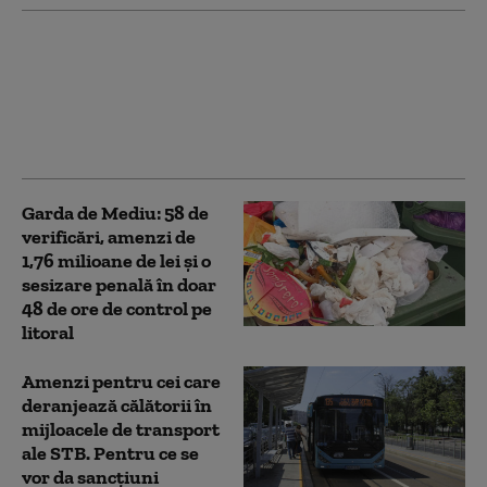
Un bărbat din
Hunedoara și-a
sechestrat copilul de 2
ani și a amenințat că îl
omoară
Garda de Mediu: 58 de
verificări, amenzi de
1,76 milioane de lei şi o
sesizare penală în doar
48 de ore de control pe
litoral
Amenzi pentru cei care
deranjează călătorii în
mijloacele de transport
ale STB. Pentru ce se
vor da sancțiuni