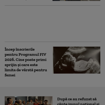
Un băiat de 12 ani din
Iași a fugit de acasă cu
căruţa tatălui său. El
este căutat de poliție
Încep înscrierile
pentru Programul FIV
2026. Cine poate primi
sprijin și care este
limita de vârstă pentru
femei
După ce au refuzat să
cânte imnul naţional şi