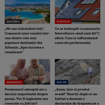
ADEVĂRUL
PLAYTECH
„Ne-am îmbolnăvit toți”.
Ce se întâmplă cu panourile
Coșmarul unor români într-
fotovoltaice când sunt 40°C
una dintre cele mai
afară. Cum le influențează
populare destinații din
canicula performanța
Albania: „Apa mirosea a
canalizare”
NEWSWEEK
DIGI FM
Pensionarii așteaptă azi o
„Anna, ţine-ţi prostul
decizie importantă despre
acasă!" Reacţii după ce un
pensii. Vor fi înghețate sau
bărbat a desenat o
crescute cu 200 lei?
declaraţie de dragoste pe o