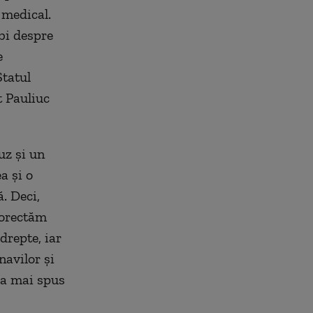
 medical.
bi despre
e
Statul
t Pauliuc
uz și un
a și o
ă. Deci,
 corectăm
drepte, iar
navilor și
, a mai spus