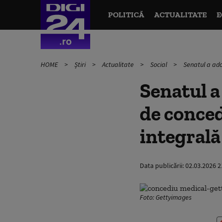
POLITICĂ
ACTUALITATE
E
HOME
Știri
Actualitate
Social
Senatul a ado
Senatul a
de conced
integrală
Data publicării:
02.03.2026 2
Foto: Gettyimages