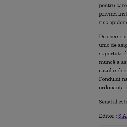
pentru care 
privind ins
risc epidemi
De asemenea
unic de asi
suportate d
muncă a asi
cazul indemn
Fondului na
ordonanța î
Senatul est
Editor :
Ș.A