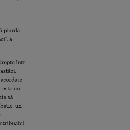
să piardă
i”, a
drepte într-
astăzi.
 acordate
i este un
uie să
betic, un
n
ntribuabil