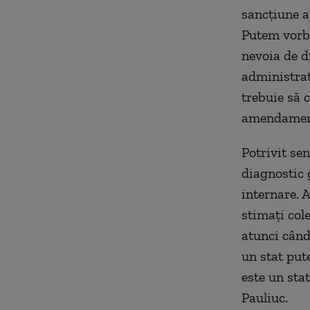
sancțiune a
Putem vorbi
nevoia de d
administrati
trebuie să 
amendamen
Potrivit se
diagnostic 
internare. A
stimați cole
atunci când
un stat put
este un stat
Pauliuc.