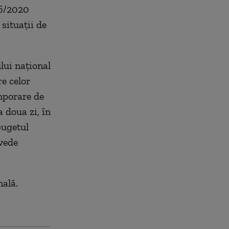
36/2020
situații de
lui național
e celor
emporare de
 doua zi, în
bugetul
evede
nală.