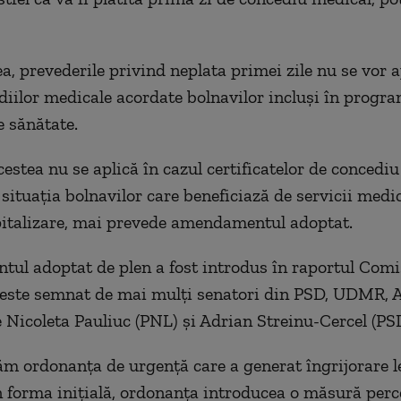
, prevederile privind neplata primei zile nu se vor ap
diilor medicale acordate bolnavilor incluși în progra
e sănătate.
cestea nu se aplică în cazul certificatelor de concedi
 situația bolnavilor care beneficiază de servicii medic
italizare, mai prevede amendamentul adoptat.
l adoptat de plen a fost introdus în raportul Comi
 este semnat de mai mulți senatori din PSD, UDMR, 
e Nicoleta Pauliuc (PNL) și Adrian Streinu-Cercel (PSD
ăm ordonanța de urgență care a generat îngrijorare l
În forma inițială, ordonanța introducea o măsură perc