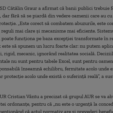
SD Cătălin Graur a afirmat că banii publici trebuie fo
, dar fără să se piardă din vedere oamenii care au cu
rotecție. „Este corect să combatem abuzurile, este co
reguli mai clare și mecanisme mai eficiente. Sistem
 poate funcționa pe baza excepției transformate în re
ct este să spunem un lucru foarte clar: nu putem apli
i, rigid, mecanic, ignorând realitatea socială. Decizii
ale nu sunt pentru tabele Excel, sunt pentru oameni
sponsabilă înseamnă echilibru, fermitate acolo unde e
r protecție acolo unde există o suferință reală”, a sus
UR Cristian Vântu a precizat că grupul AUR se va abț
tei ordonanțe, pentru că „nu este o urgență la conced
menționând că actul normativ are și prevederi benefice