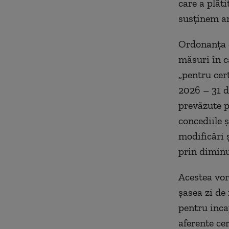
care a plăti
susținem am
Ordonanța d
măsuri în c
„pentru cer
2026 – 31 d
prevăzute p
concediile 
modificări 
prin diminu
Acestea vor
șasea zi de
pentru inca
aferente ce