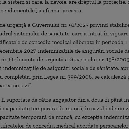
t la sistem și care, la nevoie, are dreptul la protecție,
endamentele”, a afirmat aceasta.
e urgență a Guvernului nr. 91/2025 privind stabilir
adrul sistemului de sănătate, care a intrat în vigoare
tificatele de concediu medical eliberate în perioada 1
ecembrie 2027, indemnizațiile de asigurări sociale d
rin Ordonanța de urgență a Guvernului nr. 158/2005
și indemnizațiile de asigurări sociale de sănătate, ap
și completări prin Legea nr. 399/2006, se calculează ș
area cu o zi”.
 fi suportate de către angajator din a doua zi până in
 incapacitate temporară de muncă, în cazul indemniza
pacitate temporară de muncă, cu excepția indemniza
rtificatelor de concediu medical acordate persoanelor