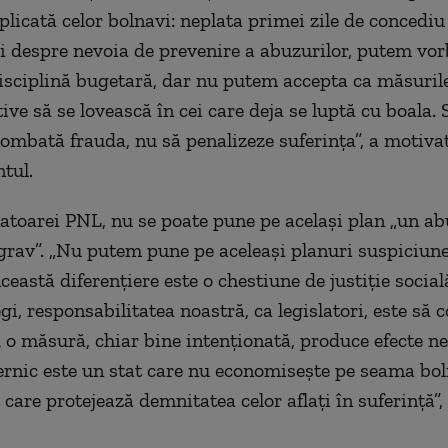
plicată celor bolnavi: neplata primei zile de concediu
 despre nevoia de prevenire a abuzurilor, putem vor
isciplină bugetară, dar nu putem accepta ca măsuril
ve să se lovească în cei care deja se luptă cu boala. 
combată frauda, nu să penalizeze suferința”, a motiva
tul.
natoarei PNL, nu se poate pune pe același plan „un ab
grav”. „Nu putem pune pe aceleași planuri suspiciune
ceastă diferențiere este o chestiune de justiție social
gi, responsabilitatea noastră, ca legislatori, este să
 o măsură, chiar bine intenționată, produce efecte ne
ernic este un stat care nu economisește pe seama bol
 care protejează demnitatea celor aflați în suferință”