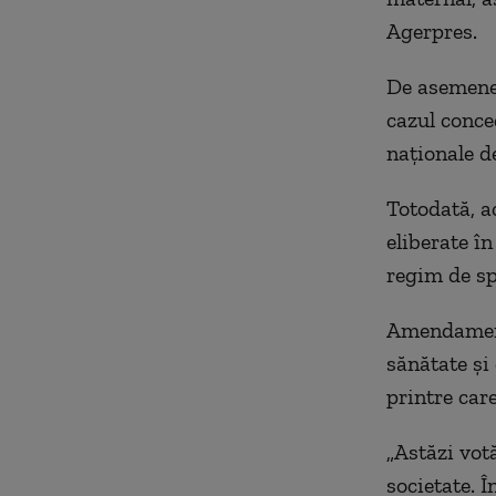
Agerpres.
De asemenea
cazul conce
naționale d
Totodată, a
eliberate în
regim de sp
Amendamentu
sănătate și
printre car
„Astăzi vot
societate. 