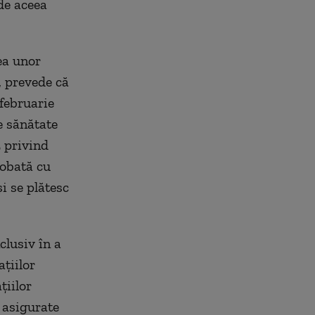
 de aceea
ea unor
, prevede că
 februarie
e sănătate
 privind
robată cu
i se plătesc
clusiv în a
țiilor
țiilor
 asigurate