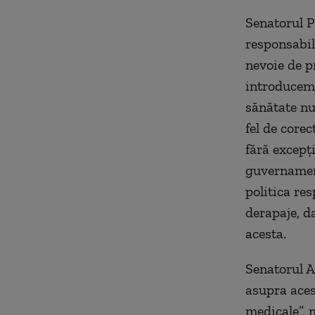
Senatorul P
responsabil
nevoie de p
introducem 
sănătate nu
fel de core
fără excepți
guvernament
politica re
derapaje, da
acesta.
Senatorul A
asupra aces
medicale”, 