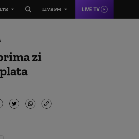
LIVE TV
LTE
LIVE FM
ă
prima zi
 plata