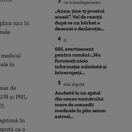
3
„Anna, ţine-ţi prostul
acasă!”. Val de reacții
lica nici în
după ce un bărbat a
desenat o declarație...
mele
4
SRI, avertisment
pentru români: „Nu
u medical
furnizați nicio
ale în
informație solicitată și
întrerupeți...
5
siei de
Anchetă la un spital
AUR și PNL,
din cauza numărului
mare de concedii
).
medicale în plin sezon
estival...
egitimă în
epută ca o