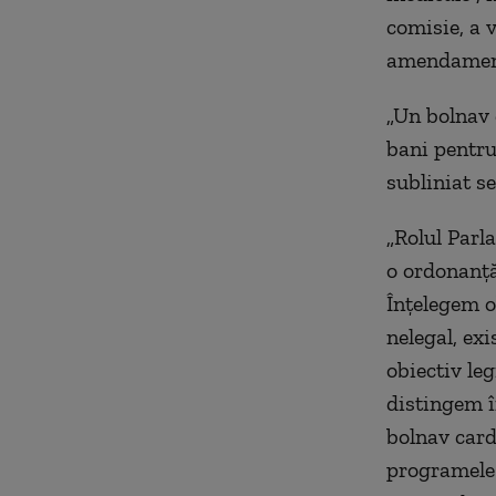
comisie, a 
amendamen
„Un bolnav 
bani pentru
subliniat 
„Rolul Parl
o ordonanță
Înțelegem o
nelegal, ex
obiectiv leg
distingem î
bolnav card
programele 