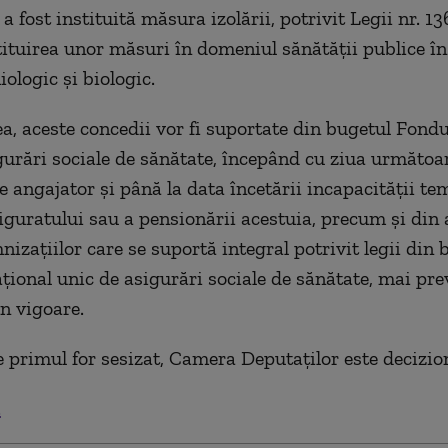
a fost instituită măsura izolării, potrivit Legii nr. 1
tituirea unor măsuri în domeniul sănătății publice în 
ologic și biologic.
, aceste concedii vor fi suportate din bugetul Fondu
gurări sociale de sănătate, începând cu ziua următoar
e angajator și până la data încetării incapacității t
guratului sau a pensionării acestuia, precum și din a
izațiilor care se suportă integral potrivit legii din 
țional unic de asigurări sociale de sănătate, mai pr
n vigoare.
e primul for sesizat, Camera Deputaților este decizio
.