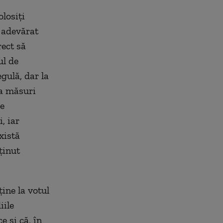
losiți
 adevărat
rect să
ul de
gulă, dar la
ca măsuri
le
, iar
xistă
ținut
ine la votul
iile
 și că, în