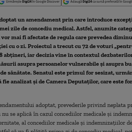
Urmărește
Digi24
în Google Discover
Adaugă
Digi24
ca sursă preferată în Googl
adoptat un amendament prin care introduce excepții
mei zile de concediu medical. Astfel, anumite categ
 vor mai fi afectate de regula care prevedea dimin
ei cu o zi. Proiectul a trecut cu 72 de voturi „pentr
 8 abțineri, iar decizia vine în contextul dezbaterilo
ăsurii asupra persoanelor vulnerabile și asupra bu
de sănătate. Senatul este primul for sesizat, urmâ
ă fie analizat și de Camera Deputaților, care este fo
endamentului adoptat, prevederile privind neplata pr
 nu se aplică în cazul concediilor medicale și indemn
rnitate, al concediilor medicale și indemnizațiilor de
tfel că va fi plătită prima zi de concediu medical, pot