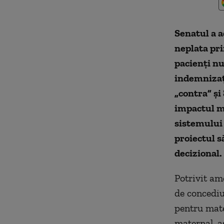
Senatul a 
neplata pri
pacienți nu
indemnizați
„contra” și
impactul m
sistemului 
proiectul s
decizional.
Potrivit am
de concediu
pentru mate
maternal, as