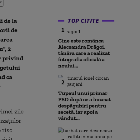
e
TOP CITITE
 de la
1
orii de
uarea
Cine este românca
Alecsandra Drăgoi,
u”, 2
tânăra care a realizat
r privind
fotografia oficială a
noului...
getului
nd ca
2
r
Tupeul unui primar
PSD după ce a încasat
despăgubiri pentru
imei zile
secetă, iar apoi a
vândut...
izațiilor
 risc
rivit