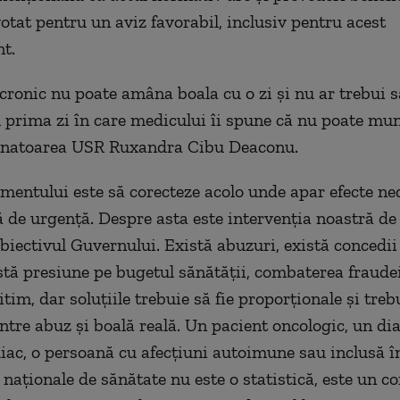
votat pentru un aviz favorabil, inclusiv pentru acest
t.
cronic nu poate amâna boala cu o zi și nu ar trebui 
 prima zi în care medicului îi spune că nu poate munc
senatoarea USR Ruxandra Cibu Deaconu.
amentului este să corecteze acolo unde apar efecte ne
 de urgență. Despre asta este intervenția noastră de 
biectivul Guvernului. Există abuzuri, există concedii
istă presiune pe bugetul sănătății, combaterea fraude
itim, dar soluțiile trebuie să fie proporționale și treb
ntre abuz și boală reală. Un pacient oncologic, un dia
iac, o persoană cu afecțiuni autoimune sau inclusă î
naționale de sănătate nu este o statistică, este un co