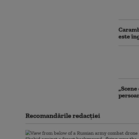
impactu
șoferi 
Carambo
este în
25 de r
gravă, 
tramva
„Scene 
persoan
Recomandările redacţiei