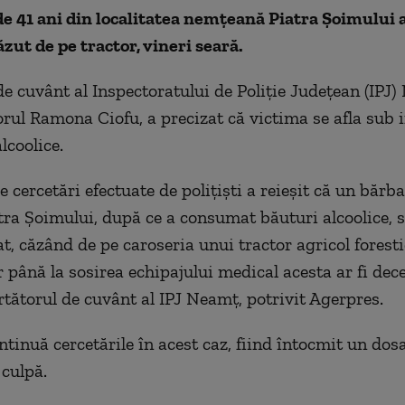
e 41 ani din localitatea nemțeană Piatra Şoimului 
ăzut de pe tractor, vineri seară.
de cuvânt al Inspectoratului de Poliţie Judeţean (IPJ)
rul Ramona Ciofu, a precizat că victima se afla sub 
lcoolice.
 cercetări efectuate de poliţişti a reieşit că un bărba
atra Şoimului, după ce a consumat băuturi alcoolice, s
t, căzând de pe caroseria unui tractor agricol foresti
r până la sosirea echipajului medical acesta ar fi dece
rtătorul de cuvânt al IPJ Neamţ, potrivit Agerpres.
ontinuă cercetările în acest caz, fiind întocmit un dos
 culpă.