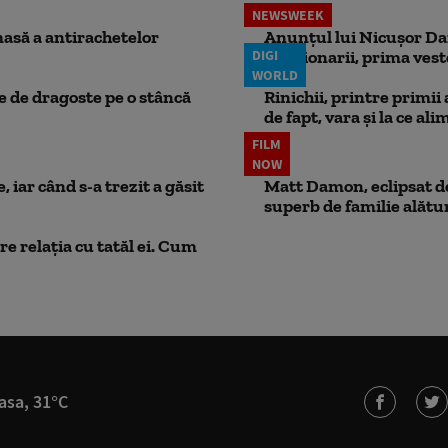
NEWSWEEK
masă a antirachetelor
Anunțul lui Nicușor Dan
DIGI
Pensionarii, prima vest
WORLD
ie de dragoste pe o stâncă
Rinichii, printre primii
de fapt, vara și la ce ali
FILM
NOW
 iar când s-a trezit a găsit
Matt Damon, eclipsat de
superb de familie alătur
e relația cu tatăl ei. Cum
asa, 31°C