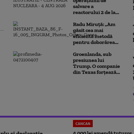
operațiunii de
salvare a
reactorului 2 de la...
Radu Miruță: „Am
găsit cea mai
eficientă metodă
pentru doborârea...
Groenlanda, sub
presiunea lui
Trump. O companie
din Texas forțează...
CANCAN
plu și declarație
4.000 lei amendă tuturor