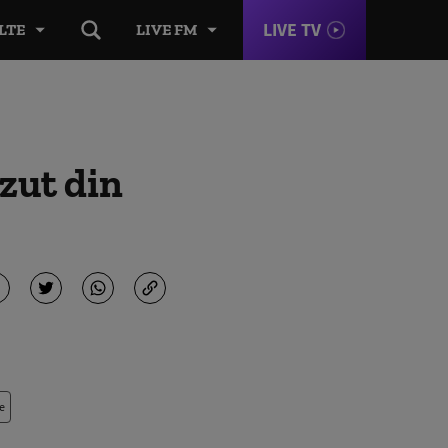
LIVE TV
LTE
LIVE FM
ăzut din
e