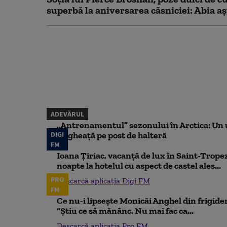
superbă la aniversarea căsniciei: Abia aș
ADEVĂRUL
„Antrenamentul” sezonului în Arctica: Un u
DIGI
de gheață pe post de halteră
FM
Ioana Țiriac, vacanță de lux în Saint-Tropez
noapte la hotelul cu aspect de castel ales...
PRO
Descarcă aplicația Digi FM
FM
Ce nu-i lipsește Monicăi Anghel din frigider,
“Știu ce să mănânc. Nu mai fac ca...
Descarcă aplicația Pro FM