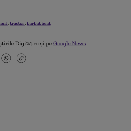
dent
tractor
barbat beat
tirile Digi24.ro și pe
Google News