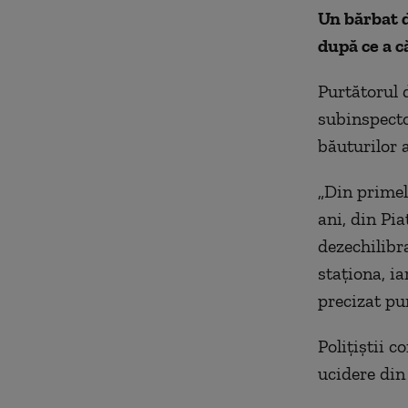
Un bărbat d
după ce a c
Purtătorul 
subinspecto
băuturilor a
„Din primele
ani, din Pi
dezechilibra
staţiona, ia
precizat pu
Poliţiştii c
ucidere din