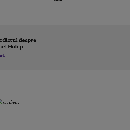
erdictul despre
nei Halep
ort