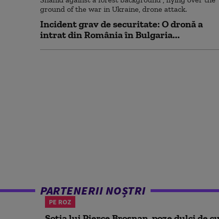
Incident grav de securitate: O dronă a
intrat din România în Bulgaria...
PARTENERII NOȘTRI
PE ROZ
Soția lui Pierce Brosnan, poze dulci de cu