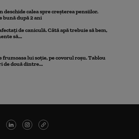
 deschide calea spre creșterea pensiilor.
e bună după 2 ani
 afectați de caniculă. Câtă apă trebuie să bem,
mente să...
 frumoasa lui soție, pe covorul roșu. Tablou
i de două dintre...