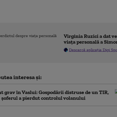
Virginia Ruzici a dat v
viața personală a Simo
Descarcă aplicația Digi Sp
utea interesa și:
t grav în Vaslui: Gospodării distruse de un TIR,
 șoferul a pierdut controlul volanului
t grav între o mașină și un TIR. În urma