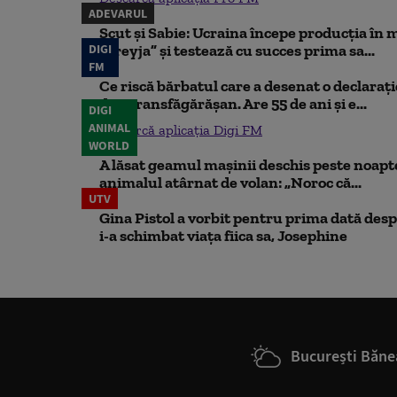
ADEVARUL
Scut și Sabie: Ucraina începe producția în 
DIGI
„Freyja” și testează cu succes prima sa...
FM
Ce riscă bărbatul care a desenat o declaraț
din Transfăgărășan. Are 55 de ani și e...
DIGI
ANIMAL
Descarcă aplicația Digi FM
WORLD
A lăsat geamul mașinii deschis peste noapte,
animalul atârnat de volan: „Noroc că...
UTV
Gina Pistol a vorbit pentru prima dată despr
i-a schimbat viața fiica sa, Josephine
București Băne