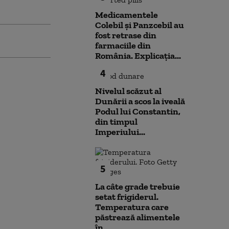
Medicamentele
Colebil și Panzcebil au
fost retrase din
farmaciile din
România. Explicația...
4
Nivelul scăzut al
Dunării a scos la iveală
Podul lui Constantin,
din timpul
Imperiului...
5
La câte grade trebuie
setat frigiderul.
Temperatura care
păstrează alimentele
în...