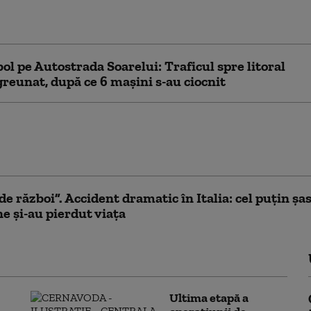
lui, autovehiculele au luat foc și unul dintre
a murit
l pe Autostrada Soarelui: Traficul spre litoral
greunat, după ce 6 mașini s-au ciocnit
ăniţi, dintre care zece în stare
după coliziunea dintre două
ie în Germania
de război”. Accident dramatic în Italia: cel puțin șa
e și-au pierdut viața
Ultima etapă a