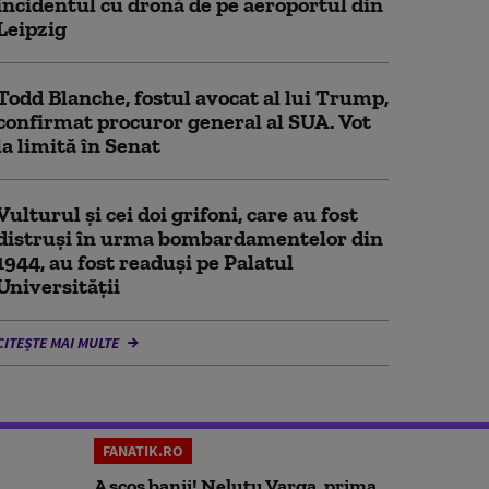
incidentul cu dronă de pe aeroportul din
Leipzig
Todd Blanche, fostul avocat al lui Trump,
confirmat procuror general al SUA. Vot
la limită în Senat
Vulturul şi cei doi grifoni, care au fost
distruşi în urma bombardamentelor din
1944, au fost readuși pe Palatul
Universității
CITEȘTE MAI MULTE
FANATIK.RO
A scos banii! Neluțu Varga, prima