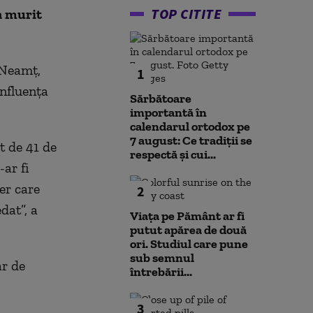
TOP CITITE
a murit
 Neamţ,
1
influenţa
Sărbătoare
importantă în
calendarul ortodox pe
7 august: Ce tradiții se
t de 41 de
respectă și cui...
-ar fi
er care
2
dat”, a
Viața pe Pământ ar fi
putut apărea de două
ori. Studiul care pune
sub semnul
ar de
întrebării...
3