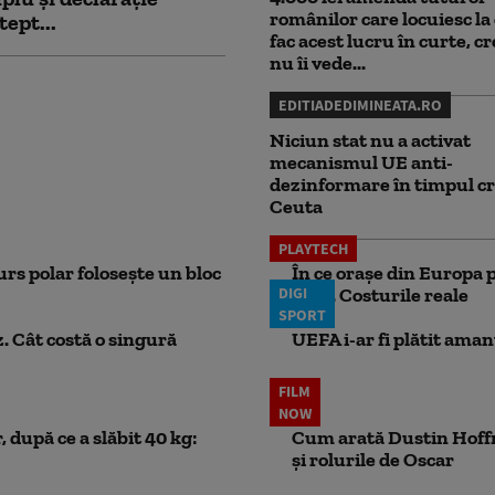
românilor care locuiesc la 
tept...
fac acest lucru în curte, c
nu îi vede...
EDITIADEDIMINEATA.RO
Niciun stat nu a activat
mecanismul UE anti-
dezinformare în timpul cr
Ceuta
PLAYTECH
rs polar folosește un bloc
În ce orașe din Europa p
DIGI
lună. Costurile reale
SPORT
. Cât costă o singură
UEFA i-ar fi plătit aman
FILM
NOW
 după ce a slăbit 40 kg:
Cum arată Dustin Hoffma
și rolurile de Oscar