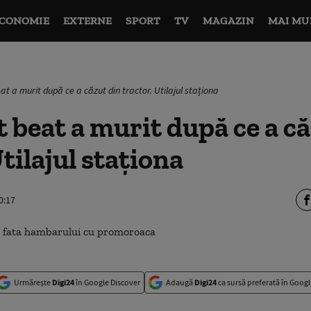
CONOMIE
EXTERNE
SPORT
TV
MAGAZIN
MAI MU
t a murit după ce a căzut din tractor. Utilajul staționa
 beat a murit după ce a c
tilajul staționa
0:17
Urmărește
Digi24
în Google Discover
Adaugă
Digi24
ca sursă preferată în Googl