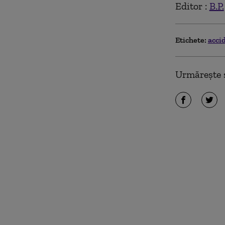
Editor :
B.P.
Etichete:
acci
Urmărește ș