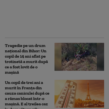
O fetiță de 9 ani a murit
după ce mașina în care
se afla a intrat într-un
cap de pod, la Cluj-
Napoca. Alte trei
persoane sunt rănite
Tragedie pe un drum
național din Bihor: Un
copil de 14 ani aflat pe
trotinetă a murit după
ce a fost lovit de o
mașină
Un copil de trei ani a
murit în Franța din
cauza caniculei după ce
a rămas blocat într-o
mașină. E al treilea caz