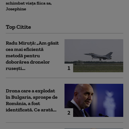
schimbat viața fiica sa,
Josephine
Top Citite
Radu Miruță: „Am găsit
cea mai eficientă
metodă pentru
doborârea dronelor
1
rusești...
Drona care a explodat
în Bulgaria, aproape de
România, a fost
identificată. Ce arată...
2