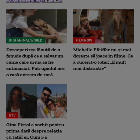
Descarcă aplicația Pro FM
DIGI ANIMAL WORLD
FILM NOW
Descoperirea făcută de o
Michelle Pfeiffer nu-și mai
femeie după ce a salvat un
dorește să joace în filme. Ce
câine care urma sa fie
a cucerit-o total: „E mult
eutanasiat. Patrupedul are
mai distractiv”
o rasă extrem de rară
UTV
Gina Pistol a vorbit pentru
prima dată despre relația
cu tatăl ei. Cum i-a