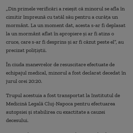
„Din primele verificări a reieşit că minorul se afla în
cimitir împreună cu tatăl său pentru a curăţa un
mormânt. La un moment dat, acesta s-ar fi deplasat
la un mormânt aflat în apropiere şi ar fi atins o
cruce, care s-ar fi desprins şi ar fi căzut peste el”, au
precizat poliţiştii.
În ciuda manevrelor de resuscitare efectuate de
echipajul medical, minorul a fost declarat decedat în
jurul orei 20:20.
Trupul acestuia a fost transportat la Institutul de
Medicină Legală Cluj-Napoca pentru efectuarea
autopsiei şi stabilirea cu exactitate a cauzei
decesului.