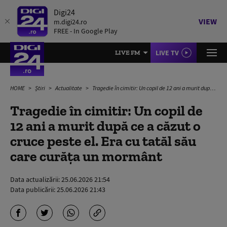
Digi24
VIEW
m.digi24.ro
FREE - In Google Play
LIVE TV
LIVE FM
HOME
Știri
Actualitate
Tragedie în cimitir: Un copil de 12 ani a murit după ce a căzut o cruce peste el. Era cu tatăl său care curăţa un mormânt
Tragedie în cimitir: Un copil de
12 ani a murit după ce a căzut o
cruce peste el. Era cu tatăl său
care curăţa un mormânt
Data actualizării:
25.06.2026 21:54
Data publicării:
25.06.2026 21:43