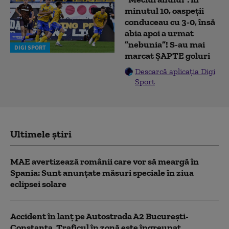
minutul 10, oaspeții
conduceau cu 3-0, însă
abia apoi a urmat
”nebunia”! S-au mai
DIGI SPORT
marcat ȘAPTE goluri
Descarcă aplicația Digi
Sport
Ultimele știri
MAE avertizează românii care vor să meargă în
Spania: Sunt anunțate măsuri speciale în ziua
eclipsei solare
Accident în lanț pe Autostrada A2 București-
Constanța. Traficul în zonă este îngreunat