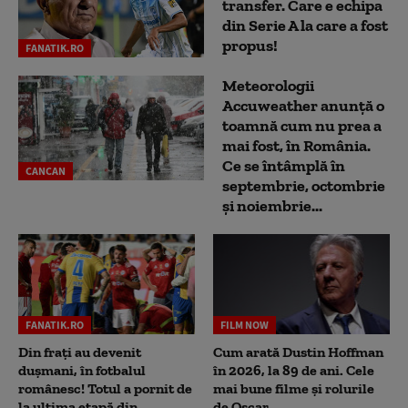
transfer. Care e echipa
din Serie A la care a fost
propus!
FANATIK.RO
Meteorologii
Accuweather anunță o
toamnă cum nu prea a
mai fost, în România.
Ce se întâmplă în
CANCAN
septembrie, octombrie
și noiembrie...
FANATIK.RO
FILM NOW
Din frați au devenit
Cum arată Dustin Hoffman
dușmani, în fotbalul
în 2026, la 89 de ani. Cele
românesc! Totul a pornit de
mai bune filme și rolurile
la ultima etapă din
de Oscar