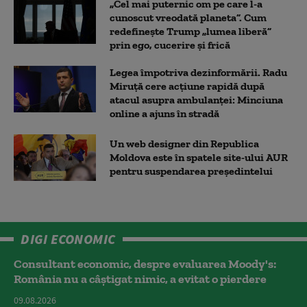
„Cel mai puternic om pe care l-a
cunoscut vreodată planeta”. Cum
redefinește Trump „lumea liberă”
prin ego, cucerire și frică
Legea împotriva dezinformării. Radu
Miruță cere acțiune rapidă după
atacul asupra ambulanței: Minciuna
online a ajuns în stradă
Un web designer din Republica
Moldova este în spatele site-ului AUR
pentru suspendarea președintelui
DIGI ECONOMIC
Consultant economic, despre evaluarea Moody's:
România nu a câştigat nimic, a evitat o pierdere
09.08.2026