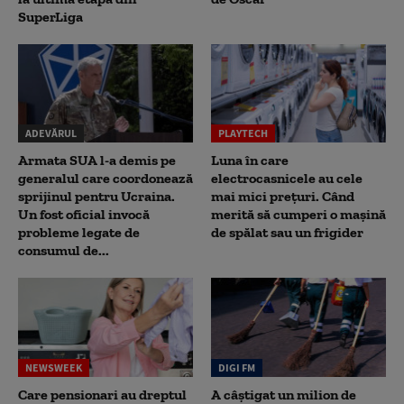
SuperLiga
ADEVĂRUL
PLAYTECH
Armata SUA l-a demis pe
Luna în care
generalul care coordonează
electrocasnicele au cele
sprijinul pentru Ucraina.
mai mici prețuri. Când
Un fost oficial invocă
merită să cumperi o mașină
probleme legate de
de spălat sau un frigider
consumul de...
NEWSWEEK
DIGI FM
Care pensionari au dreptul
A câștigat un milion de