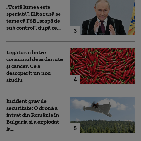
„Toată lumea este
speriată”. Elita rusă se
teme că FSB „scapă de
sub control”, după ce...
3
Legătura dintre
consumul de ardei iute
și cancer. Ce a
descoperit un nou
4
studiu
Incident grav de
securitate: O dronă a
intrat din România în
Bulgaria şi a explodat
5
la...