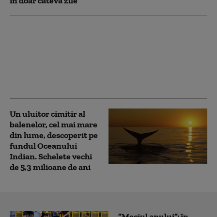
în doar câteva zile
O descoperire din
Siberia rescrie istoria
epidemiilor de ciumă.
Ce dezvăluie ADN-ul
victimelor îngropate
acum 5.500 de ani
Un uluitor cimitir al
balenelor, cel mai mare
din lume, descoperit pe
fundul Oceanului
Indian. Schelete vechi
de 5,3 milioane de ani
”Meciul anului”: în