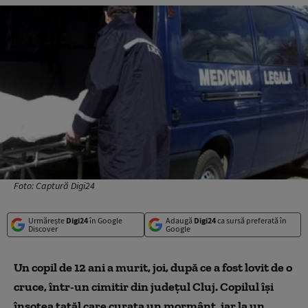
Foto: Captură Digi24
Urmărește
Digi24
în Google
Adaugă
Digi24
ca sursă preferată în
Discover
Google
Un copil de 12 ani a murit, joi, după ce a fost lovit de o
cruce, într-un cimitir din judeţul Cluj. Copilul îşi
însoţea tatăl care curaţa un mormânt, iar la un