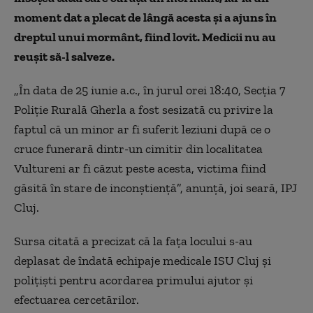
moment dat a plecat de lângă acesta şi a ajuns în
dreptul unui mormânt, fiind lovit. Medicii nu au
reuşit să-l salveze.
„În data de 25 iunie a.c., în jurul orei 18:40, Secţia 7
Poliţie Rurală Gherla a fost sesizată cu privire la
faptul că un minor ar fi suferit leziuni după ce o
cruce funerară dintr-un cimitir din localitatea
Vultureni ar fi căzut peste acesta, victima fiind
găsită în stare de inconştienţă”, anunţă, joi seară, IPJ
Cluj.
Sursa citată a precizat că la faţa locului s-au
deplasat de îndată echipaje medicale ISU Cluj şi
poliţişti pentru acordarea primului ajutor şi
efectuarea cercetărilor.