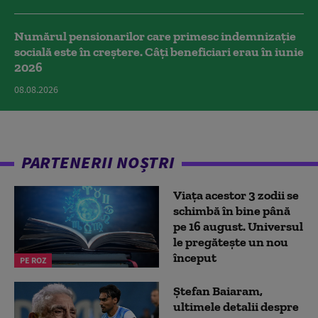
Numărul pensionarilor care primesc indemnizaţie
socială este în creștere. Câți beneficiari erau în iunie
2026
08.08.2026
PARTENERII NOȘTRI
Viața acestor 3 zodii se
schimbă în bine până
pe 16 august. Universul
le pregătește un nou
început
PE ROZ
Ștefan Baiaram,
ultimele detalii despre