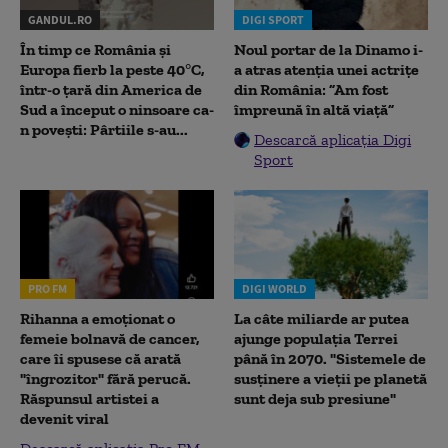
GANDUL.RO
DIGI SPORT
În timp ce România și
Noul portar de la Dinamo i-
Europa fierb la peste 40°C,
a atras atenția unei actrițe
într-o țară din America de
din România: ”Am fost
Sud a început o ninsoare ca-
împreună în altă viață”
n povești: Pârtiile s-au...
Descarcă aplicația Digi
Sport
PRO FM
DIGI WORLD
Rihanna a emoționat o
La câte miliarde ar putea
femeie bolnavă de cancer,
ajunge populația Terrei
care îi spusese că arată
până în 2070. "Sistemele de
"îngrozitor" fără perucă.
susținere a vieții pe planetă
Răspunsul artistei a
sunt deja sub presiune"
devenit viral