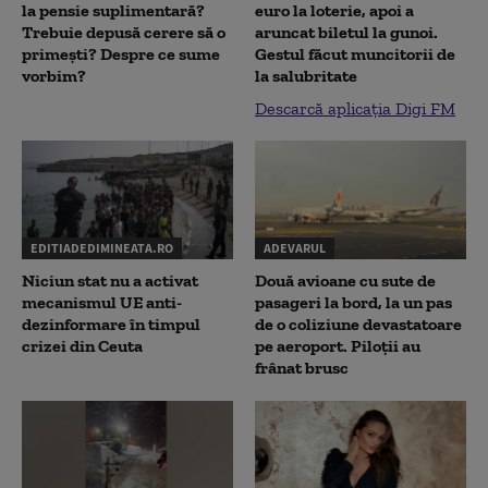
la pensie suplimentară?
euro la loterie, apoi a
Trebuie depusă cerere să o
aruncat biletul la gunoi.
primești? Despre ce sume
Gestul făcut muncitorii de
vorbim?
la salubritate
Descarcă aplicația Digi FM
EDITIADEDIMINEATA.RO
ADEVARUL
Niciun stat nu a activat
Două avioane cu sute de
mecanismul UE anti-
pasageri la bord, la un pas
dezinformare în timpul
de o coliziune devastatoare
crizei din Ceuta
pe aeroport. Piloții au
frânat brusc