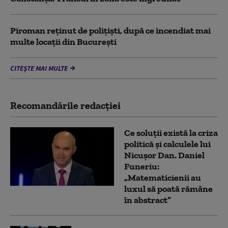
Piroman reţinut de poliţişti, după ce incendiat mai
multe locaţii din București
CITEȘTE MAI MULTE
Recomandările redacţiei
Ce soluții există la criza
politică și calculele lui
Nicușor Dan. Daniel
Funeriu:
„Matematicienii au
luxul să poată rămâne
în abstract”