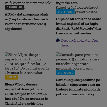
GANDUL.RO
DIGI SPORT
ANM a dat prognoza până
După ce au refuzat să cânte
în 7 septembrie. Cum va fi
imnul naţional şi au fugit
vremea în următoarele 4
din ţară, "trădătoarele" din
săptămâni
Iran au primit vestea
Descarcă aplicația Digi
Sport
DIGI WORLD
PRO FM
Canicula pune presiune pe
Elena Vîșcu, despre
inimă. 5 simptome care nu
impactul divorțului de
trebuie ignorate niciodată,
CRBL asupra fiicei lor: „A
potrivit unui cardiolog
fost rău”. De ce mutarea în
Chișinău le-a schimbat