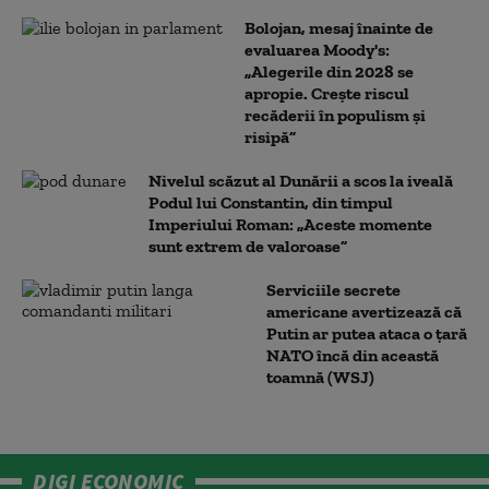
Bolojan, mesaj înainte de
evaluarea Moody's:
„Alegerile din 2028 se
apropie. Crește riscul
recăderii în populism și
risipă”
Nivelul scăzut al Dunării a scos la iveală
Podul lui Constantin, din timpul
Imperiului Roman: „Aceste momente
sunt extrem de valoroase”
Serviciile secrete
americane avertizează că
Putin ar putea ataca o țară
NATO încă din această
toamnă (WSJ)
DIGI ECONOMIC