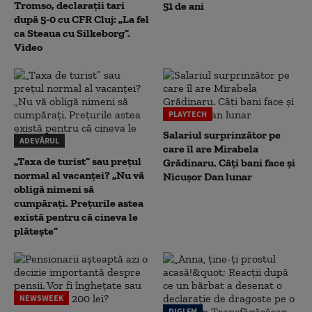
Tromso, declarații tari
51 de ani
după 5-0 cu CFR Cluj: „La fel
ca Steaua cu Silkeborg”.
Video
PLAYTECH
Salariul surprinzător pe
ADEVĂRUL
care îl are Mirabela
„Taxa de turist” sau prețul
Grădinaru. Câţi bani face şi
normal al vacanței? „Nu vă
Nicuşor Dan lunar
obligă nimeni să
cumpărați. Prețurile astea
există pentru că cineva le
plătește”
NEWSWEEK
DIGI FM