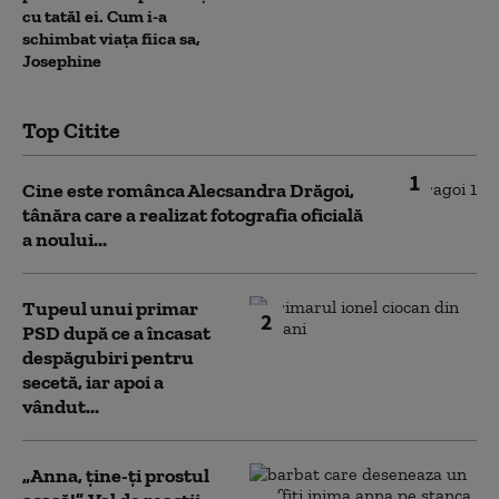
cu tatăl ei. Cum i-a
schimbat viața fiica sa,
Josephine
Top Citite
1
Cine este românca Alecsandra Drăgoi,
tânăra care a realizat fotografia oficială
a noului...
Tupeul unui primar
2
PSD după ce a încasat
despăgubiri pentru
secetă, iar apoi a
vândut...
„Anna, ţine-ţi prostul