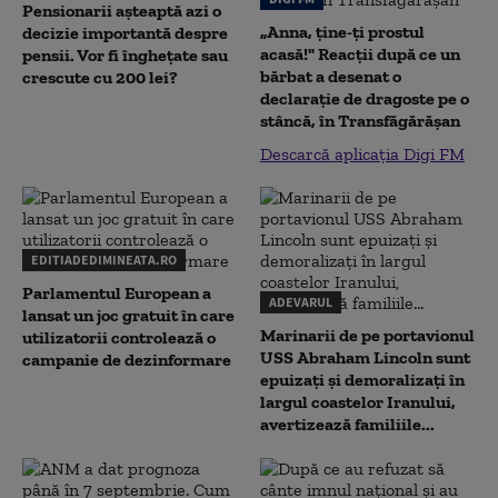
Pensionarii așteaptă azi o
„Anna, ţine-ţi prostul
decizie importantă despre
acasă!" Reacţii după ce un
pensii. Vor fi înghețate sau
bărbat a desenat o
crescute cu 200 lei?
declaraţie de dragoste pe o
stâncă, în Transfăgărăşan
Descarcă aplicația Digi FM
EDITIADEDIMINEATA.RO
Parlamentul European a
ADEVARUL
lansat un joc gratuit în care
Marinarii de pe portavionul
utilizatorii controlează o
USS Abraham Lincoln sunt
campanie de dezinformare
epuizați și demoralizați în
largul coastelor Iranului,
avertizează familiile...