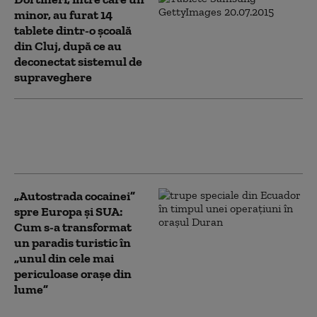
minor, au furat 14
tablete dintr-o şcoală
din Cluj, după ce au
deconectat sistemul de
supraveghere
Un băiat de 12 ani din Iași a fugit de
acasă cu căruţa tatălui său. El este
căutat de poliție
„Autostrada cocainei”
spre Europa și SUA:
Cum s-a transformat
un paradis turistic în
„unul din cele mai
periculoase orașe din
lume”