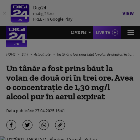
Digi24
VIEW
m.digi24.ro
FREE - In Google Play
LIVE TV
LIVE FM
HOME
Știri
Actualitate
Un tânăr a fost prins băut la volan de două ori în trei ore. Avea o concentrație de 1,30 mg/l alcool pur în aerul expirat
Un tânăr a fost prins băut la
volan de două ori în trei ore. Avea
o concentrație de 1,30 mg/l
alcool pur în aerul expirat
Data publicării:
27.04.2025 16:41