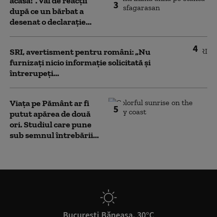
acasă!”. Val de reacții
3
după ce un bărbat a
desenat o declarație...
4
SRI, avertisment pentru români: „Nu
furnizați nicio informație solicitată și
întrerupeți...
Viața pe Pământ ar fi
5
putut apărea de două
ori. Studiul care pune
sub semnul întrebării...
București Băneasa, 30°C