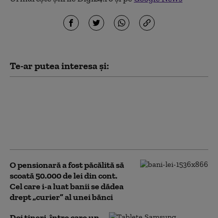
Te-ar putea interesa și:
Ce riscă bărbatul care a
vandalizat o stâncă de
pe Transfăgărășan în
semn de iubire față de
„Anna”
O pensionară a fost păcălită să
scoată 50.000 de lei din cont.
Cel care i-a luat banii se dădea
drept „curier” al unei bănci
Doi tineri, între care un