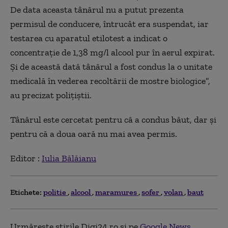
De data aceasta tânărul nu a putut prezenta
permisul de conducere, întrucât era suspendat, iar
testarea cu aparatul etilotest a indicat o
concentraţie de 1,38 mg/l alcool pur în aerul expirat.
Şi de această dată tânărul a fost condus la o unitate
medicală în vederea recoltării de mostre biologice”,
au precizat poliţiştii.
Tânărul este cercetat pentru că a condus băut, dar şi
pentru că a doua oară nu mai avea permis.
Editor :
Iulia Bălăianu
Etichete:
politie
alcool
maramures
sofer
volan
baut
Urmărește știrile Digi24.ro și pe
Google News