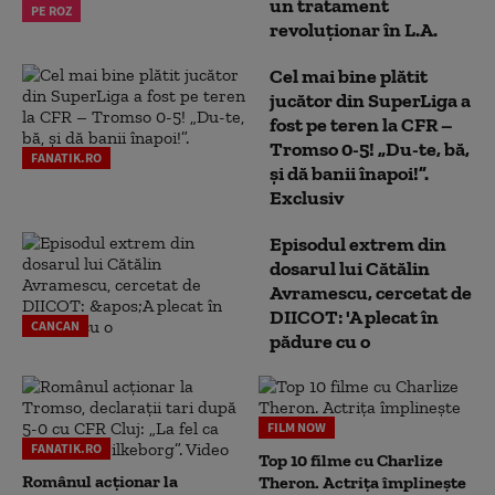
un tratament
PE ROZ
revoluționar în L.A.
Cel mai bine plătit
jucător din SuperLiga a
fost pe teren la CFR –
Tromso 0-5! „Du-te, bă,
FANATIK.RO
și dă banii înapoi!”.
Exclusiv
Episodul extrem din
dosarul lui Cătălin
Avramescu, cercetat de
DIICOT: 'A plecat în
CANCAN
pădure cu o
FILM NOW
FANATIK.RO
Top 10 filme cu Charlize
Românul acționar la
Theron. Actrița împlinește