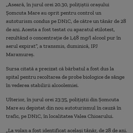
„Aseară, în jurul orei 20.30, poliţiştii oraşului
Şomcuta Mare au oprit pentru control un
autoturism condus pe DN1C, de către un tânăr de 28
de ani. Acesta a fost testat cu aparatul etilotest,
rezultând o concentraţie de 1,48 mg/l alcool pur în
aerul expirat”, a transmis, duminică, IPJ
Maramureş.
Sursa citată a precizat că bărbatul a fost dus la
spital pentru recoltarea de probe biologice de sânge
în vederea stabilirii alcoolemiei.
Ulterior, în jurul orei 23:35, poliţiştii din Şomcuta
Mare au depistat din nou autoturismul în cauză în
trafic, pe DN1C, în localitatea Valea Chioarului.
„La volan a fost identificat acelaşi tânăr, de 28 de ani.