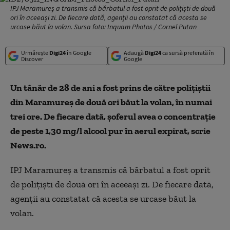
IPJ Maramureș a transmis că bărbatul a fost oprit de polițiști de două
ori în aceeași zi. De fiecare dată, agenții au constatat că acesta se
urcase băut la volan. Sursa foto: Inquam Photos / Cornel Putan
Urmărește
Digi24
în Google
Adaugă
Digi24
ca sursă preferată în
Discover
Google
Un tânăr de 28 de ani a fost prins de către poliţiştii
din Maramureş de două ori băut la volan, în numai
trei ore. De fiecare dată, şoferul avea o concentraţie
de peste 1,30 mg/l alcool pur în aerul expirat, scrie
News.ro.
IPJ Maramureș a transmis că bărbatul a fost oprit
de polițiști de două ori în aceeași zi. De fiecare dată,
agenții au constatat că acesta se urcase băut la
volan.