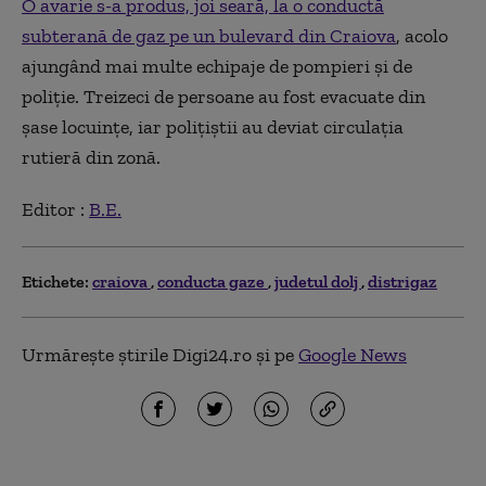
O avarie s-a produs, joi seară, la o conductă
subterană de gaz pe un bulevard din Craiova
, acolo
ajungând mai multe echipaje de pompieri şi de
poliţie. Treizeci de persoane au fost evacuate din
şase locuinţe, iar poliţiştii au deviat circulaţia
rutieră din zonă.
Editor :
B.E.
Etichete:
craiova
conducta gaze
judetul dolj
distrigaz
Urmărește știrile Digi24.ro și pe
Google News