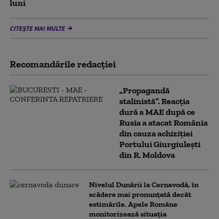
luni
CITEȘTE MAI MULTE
Recomandările redacţiei
„Propagandă
stalinistă”. Reacția
dură a MAE după ce
Rusia a atacat România
din cauza achiziției
Portului Giurgiulești
din R. Moldova
Nivelul Dunării la Cernavodă, în
scădere mai pronunțată decât
estimările. Apele Române
monitorizează situația