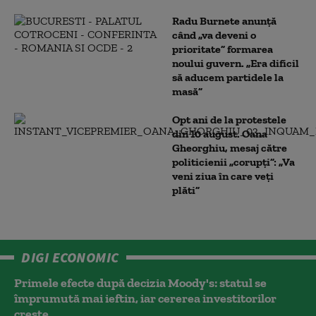
Radu Burnete anunță
când „va deveni o
prioritate” formarea
noului guvern. „Era dificil
să aducem partidele la
masă”
Opt ani de la protestele
din 10 august. Oana
Gheorghiu, mesaj către
politicienii „corupți”: „Va
veni ziua în care veţi
plăti”
DIGI ECONOMIC
Primele efecte după decizia Moody's: statul se
împrumută mai ieftin, iar cererea investitorilor
crește