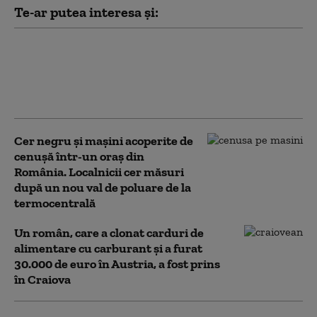
Te-ar putea interesa și:
Furtună în Craiova:
străzi inundate și
copaci căzuți peste 15
mașini
Cer negru și mașini acoperite de
cenușă într-un oraș din
România. Localnicii cer măsuri
după un nou val de poluare de la
termocentrală
Un român, care a clonat carduri de
alimentare cu carburant și a furat
30.000 de euro în Austria, a fost prins
în Craiova