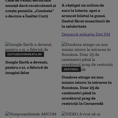
Casa de Pensii sectorială
A câștigat un milion de
anunță dacă recalculează și
euro la loterie, apoi a
crește pensiile. „Combate”
aruncat biletul la gunoi.
o decizie a Înaltei Curți
Gestul făcut muncitorii de
la salubritate
Descarcă aplicația Digi FM
EDITIADEDIMINEATA.RO
Google Earth a devenit,
pentru o zi, o fabrică de
ADEVARUL
imagini false
Dunărea atinge un nou
minim istoric la intrarea în
România. Doar 25 de
centimetri până la
următorul prag de
restricții la Cernavodă