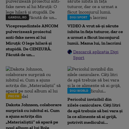
GANDUL.RO
DIGI SPORT
Vicepreședintele ANCOM
VIDEO A vrut să-și sărute
pulverizează proiectul
iubita în fața tuturor, dar ce
anti-fake news al lui
a urmat a făcut înconjurul
Miruță: O lege hilară și
lumii. Mama lui, în lacrimi
stupidă. De CENZURĂ.
Descarcă aplicația Digi
Făcută de un...
Sport
DIGI WORLD
PRO FM
Pericolul invizibil din
Dakota Johnson, colaborare
zilele caniculare. Câți litri
surpriză cu iubitul ei. Cum
de apă trebuie să bei vara și
a ajuns actrița din
la ce alimente să ai grijă,
„Materialiștii” să apară pe
potrivit medicului...
noul album al lui Role