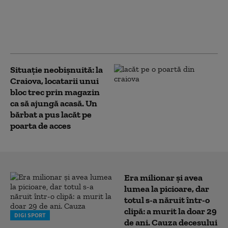
Scurgeri de gaze la un bloc din
Sectorul 3 al Capitalei: au fost
evacuați 90 de oameni din cele
șase scări ale imobilului
Situație neobișnuită: la
Craiova, locatarii unui
bloc trec prin magazin
ca să ajungă acasă. Un
bărbat a pus lacăt pe
poarta de acces
Era milionar și avea
lumea la picioare, dar
totul s-a năruit într-o
clipă: a murit la doar 29
DIGI SPORT
de ani. Cauza decesului