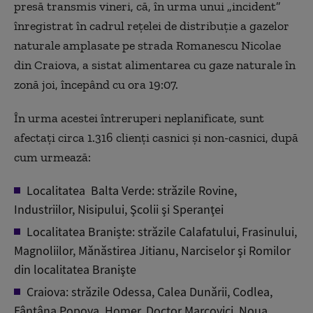
presă transmis vineri, că, în urma unui „incident”
înregistrat în cadrul reţelei de distribuţie a gazelor
naturale amplasate pe strada Romanescu Nicolae
din Craiova, a sistat alimentarea cu gaze naturale în
zonă joi, începând cu ora 19:07.
În urma acestei întreruperi neplanificate, sunt
afectaţi circa 1.316 clienţi casnici şi non-casnici, după
cum urmează:
Localitatea Balta Verde: străzile Rovine,
Industriilor, Nisipului, Şcolii şi Speranţei
Localitatea Braniște: străzile Calafatului, Frasinului,
Magnoliilor, Mănăstirea Jitianu, Narciselor şi Romilor
din localitatea Branişte
Craiova: străzile Odessa, Calea Dunării, Codlea,
Fântâna Popova, Homer, Doctor Marcovici, Noua,