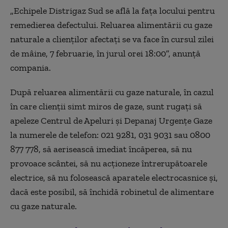
„Echipele Distrigaz Sud se află la faţa locului pentru
remedierea defectului. Reluarea alimentării cu gaze
naturale a clienţilor afectaţi se va face în cursul zilei
de mâine, 7 februarie, în jurul orei 18:00”, anunţă
compania.
După reluarea alimentării cu gaze naturale, în cazul
în care clienţii simt miros de gaze, sunt rugaţi să
apeleze Centrul de Apeluri şi Depanaj Urgenţe Gaze
la numerele de telefon: 021 9281, 031 9031 sau 0800
877 778, să aerisească imediat încăperea, să nu
provoace scântei, să nu acţioneze întrerupătoarele
electrice, să nu folosească aparatele electrocasnice şi,
dacă este posibil, să închidă robinetul de alimentare
cu gaze naturale.