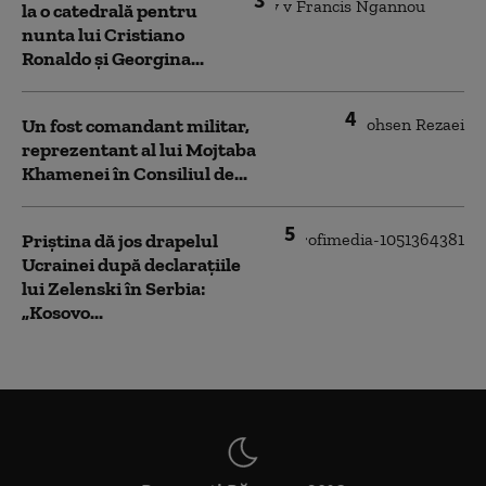
la o catedrală pentru
nunta lui Cristiano
Ronaldo şi Georgina...
4
Un fost comandant militar,
reprezentant al lui Mojtaba
Khamenei în Consiliul de...
5
Priștina dă jos drapelul
Ucrainei după declarațiile
lui Zelenski în Serbia:
„Kosovo...