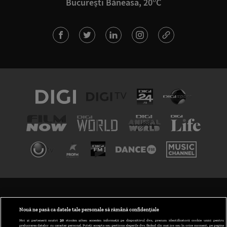
București Băneasa, 20°C
TERMENI ȘI CONDIȚII
POLITICA DE CONFIDENȚIALITATE
Nouă ne pasă ca datele tale personale să rămână confidențiale
Noi și partenerii noștri
30
stocăm și/sau accesăm informații pe dispozitivul dvs., precum identificatorii cookie unici pentru
prelucrarea datelor cu caracter personal. Puteți accepta sau gestiona alegerile dvs. făcând clic mai jos sau în orice moment, pe pagina