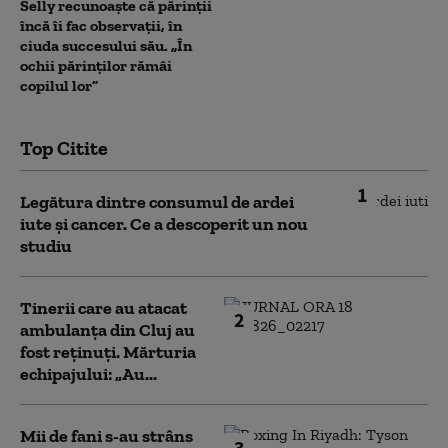
Selly recunoaște că părinții
încă îi fac observații, în
ciuda succesului său. „În
ochii părinților rămâi
copilul lor”
Top Citite
1
Legătura dintre consumul de ardei
iute și cancer. Ce a descoperit un nou
studiu
Tinerii care au atacat
2
ambulanța din Cluj au
fost reținuți. Mărturia
echipajului: „Au...
Mii de fani s-au strâns
3