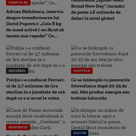
FANATIK.RO
Brand New Day”: încasări
Adrian Rădulescu, interviu
de peste 1,6 miliarde de
despre transformarea lui
dolari la nivel global
David Popovici: „Cele 8 kg
de masă activă l-au făcut să
înoate mai repede!” Ce...
ADEVĂRUL
PLAYTECH
Poliția i-a confiscat Ferrari-
Ce se întâmplă cu panourile
ul de 3,7 milioane de lire
fotovoltaice după 20-25 de
sterline la o jumătate de oră
ani. Mai produc energie sau
după ce s-a urcat la volan
trebuie înlocuite
NEWSWEEK
DIGI FM