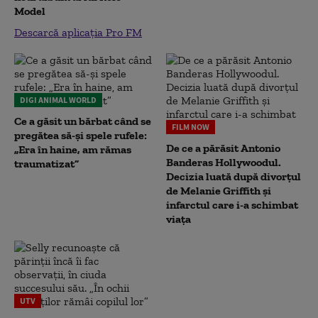
Model
Descarcă aplicația Pro FM
DIGI ANIMAL WORLD
Ce a găsit un bărbat când se
FILM NOW
pregătea să-și spele rufele:
De ce a părăsit Antonio
„Era în haine, am rămas
Banderas Hollywoodul.
traumatizat”
Decizia luată după divorțul
de Melanie Griffith și
infarctul care i-a schimbat
viața
UTV