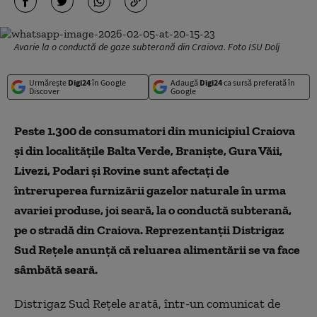
Avarie la o conductă de gaze subterană din Craiova. Foto ISU Dolj
Urmărește
Digi24
în Google
Adaugă
Digi24
ca sursă preferată în
Discover
Google
Peste 1.300 de consumatori din municipiul Craiova
şi din localităţile Balta Verde, Branişte, Gura Văii,
Livezi, Podari şi Rovine sunt afectaţi de
întreruperea furnizării gazelor naturale în urma
avariei produse, joi seară, la o conductă subterană,
pe o stradă din Craiova. Reprezentanţii Distrigaz
Sud Reţele anunţă că reluarea alimentării se va face
sâmbătă seară.
Distrigaz Sud Reţele arată, într-un comunicat de