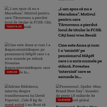
„I-am spus că nu e
Maradona”. Motivul
pentru care
Târnovanu a pierdut
FANATIK.RO
locul de titular la FCSB.
Câți bani vrea Becali
Cine este Anna și cum
l-a 'smintit' pe
pensionarul MApN
care i-a scris numele pe
stâncă. Povestea
'interzisă' care se
CANCAN
ascunde în...
FILM NOW
Fenomenul „Spider-Man: