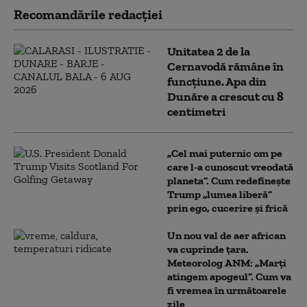
Recomandările redacţiei
Unitatea 2 de la
Cernavodă rămâne în
funcțiune. Apa din
Dunăre a crescut cu 8
centimetri
„Cel mai puternic om pe
care l-a cunoscut vreodată
planeta”. Cum redefinește
Trump „lumea liberă”
prin ego, cucerire și frică
Un nou val de aer african
va cuprinde țara.
Meteorolog ANM: „Marți
atingem apogeul”. Cum va
fi vremea în următoarele
zile