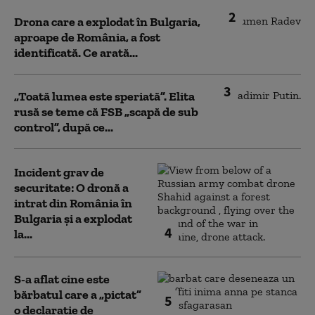
2
Drona care a explodat în Bulgaria,
aproape de România, a fost
identificată. Ce arată...
3
„Toată lumea este speriată”. Elita
rusă se teme că FSB „scapă de sub
control”, după ce...
Incident grav de
securitate: O dronă a
intrat din România în
Bulgaria şi a explodat
4
la...
S-a aflat cine este
bărbatul care a „pictat”
5
o declarație de