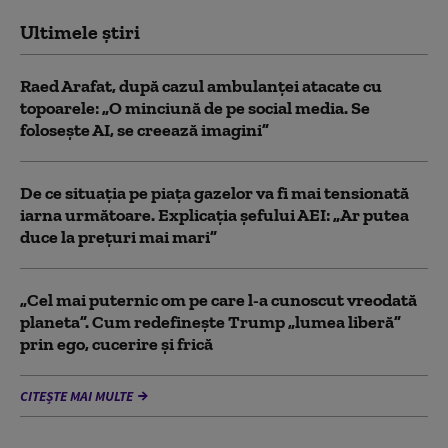
Ultimele știri
Raed Arafat, după cazul ambulanței atacate cu
topoarele: „O minciună de pe social media. Se
folosește AI, se creează imagini”
De ce situaţia pe piaţa gazelor va fi mai tensionată
iarna următoare. Explicația șefului AEI: „Ar putea
duce la preţuri mai mari”
„Cel mai puternic om pe care l-a cunoscut vreodată
planeta”. Cum redefinește Trump „lumea liberă”
prin ego, cucerire și frică
CITEȘTE MAI MULTE