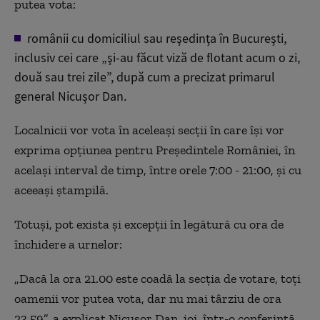
putea vota:
românii cu domiciliul sau reşedinţa în Bucureşti,
inclusiv cei care „şi-au făcut viză de flotant acum o zi,
două sau trei zile”, după cum a precizat primarul
general Nicuşor Dan.
Localnicii vor vota în aceleaşi secţii în care îşi vor
exprima opţiunea pentru Preşedintele României, în
acelaşi interval de timp, între orele 7:00 - 21:00, şi cu
aceeaşi ştampilă.
Totuși, pot exista și excepții în legătură cu ora de
închidere a urnelor:
„Dacă la ora 21.00 este coadă la secţia de votare, toţi
oamenii vor putea vota, dar nu mai târziu de ora
23.59”, a explicat Nicuşor Dan, joi, într-o conferinţă