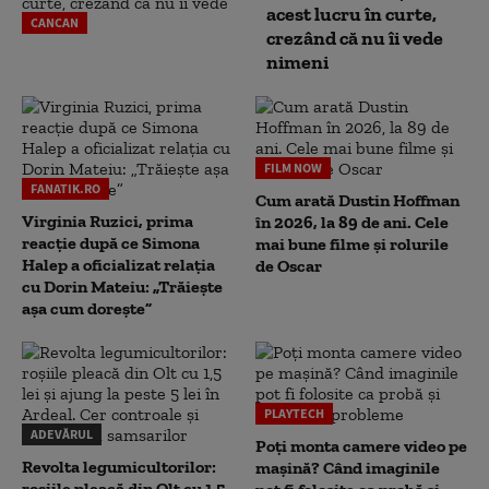
acest lucru în curte,
CANCAN
crezând că nu îi vede
nimeni
FILM NOW
FANATIK.RO
Cum arată Dustin Hoffman
Virginia Ruzici, prima
în 2026, la 89 de ani. Cele
reacție după ce Simona
mai bune filme și rolurile
Halep a oficializat relația
de Oscar
cu Dorin Mateiu: „Trăiește
așa cum dorește”
PLAYTECH
ADEVĂRUL
Poți monta camere video pe
Revolta legumicultorilor:
mașină? Când imaginile
roșiile pleacă din Olt cu 1,5