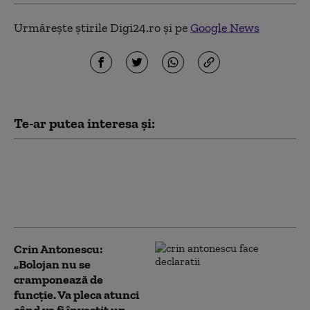
Urmărește știrile Digi24.ro și pe
Google News
Te-ar putea interesa și:
Crin Antonescu îi cere lui Nicușor
Dan să rezolve criza guvernării:
„Un președinte, ca să merite să îl
am, trebuie să poată”
Crin Antonescu:
„Bolojan nu se
cramponează de
funcție. Va pleca atunci