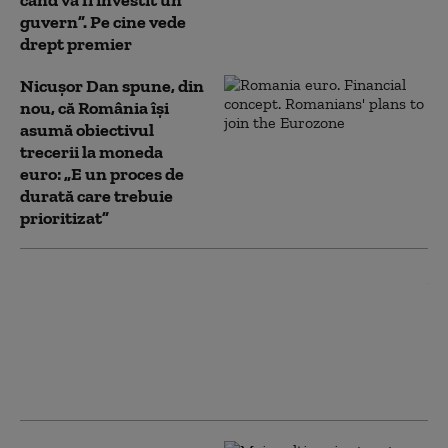
când va fi învestit un
guvern”. Pe cine vede
drept premier
Nicușor Dan spune, din
nou, că România își
asumă obiectivul
trecerii la moneda
euro: „E un proces de
durată care trebuie
prioritizat”
Mesajul lui Nicușor Dan
după decizia Moody’s
privind ratingul de țară:
„A confirmat pașii
importanți pe care
România i-a făcut”