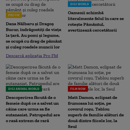
DIGI WORLD
Oamenii schimbă
PRO FM
literalmente felul în care se
Dana Nălbaru și Dragoș
rotește Pământul,
Bucur, îndrăgostiți de viața
avertizează cercetătorii
la țară. Au pomi și legume,
se ocupă cu drag de pământ
și culeg roadele muncii lor
Descarcă aplicația Pro FM
DIGI ANIMAL WORLD
FILM NOW
Descoperirea făcută de o
Matt Damon, eclipsat de
femeie după ce a salvat un
frumoasa lui soție, pe
câine care urma sa fie
covorul roșu. Tablou
eutanasiat. Patrupedul are
superb de familie alături de
o rasă extrem de rară
două dintre fiicele lor, la
Seul