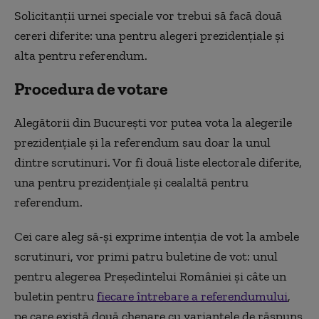
Solicitanţii urnei speciale vor trebui să facă două
cereri diferite: una pentru alegeri prezidenţiale şi
alta pentru referendum.
Procedura de votare
Alegătorii din Bucureşti vor putea vota la alegerile
prezidenţiale şi la referendum sau doar la unul
dintre scrutinuri. Vor fi două liste electorale diferite,
una pentru prezidenţiale şi cealaltă pentru
referendum.
Cei care aleg să-și exprime intenția de vot la ambele
scrutinuri, vor primi patru buletine de vot:
unul
pentru alegerea Președintelui României şi câte un
buletin pentru
fiecare întrebare a referendumului
,
pe care există două chenare cu variantele de răspuns