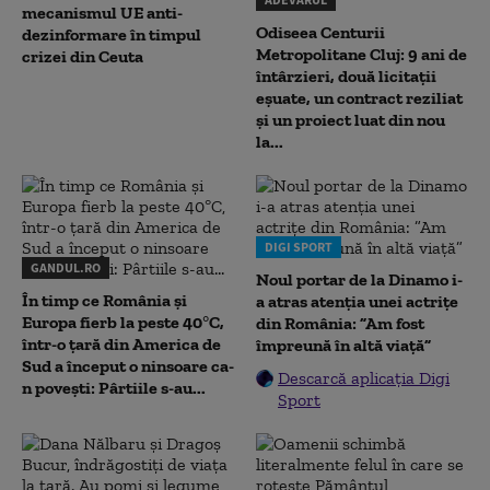
mecanismul UE anti-
Odiseea Centurii
dezinformare în timpul
Metropolitane Cluj: 9 ani de
crizei din Ceuta
întârzieri, două licitații
eșuate, un contract reziliat
și un proiect luat din nou
la...
DIGI SPORT
GANDUL.RO
Noul portar de la Dinamo i-
În timp ce România și
a atras atenția unei actrițe
Europa fierb la peste 40°C,
din România: ”Am fost
într-o țară din America de
împreună în altă viață”
Sud a început o ninsoare ca-
Descarcă aplicația Digi
n povești: Pârtiile s-au...
Sport