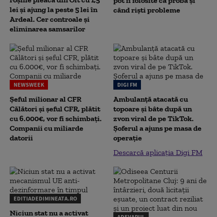
pot fi folosite ca probă și
lei și ajung la peste 5 lei în
când riști probleme
Ardeal. Cer controale și
eliminarea samsarilor
NEWSWEEK
DIGI FM
Șeful milionar al CFR
Ambulanță atacată cu
Călători și șeful CFR, plătit
topoare și bâte după un
cu 6.000€, vor fi schimbați.
zvon viral de pe TikTok.
Companii cu miliarde
Șoferul a ajuns pe masa de
datorii
operație
Descarcă aplicația Digi FM
EDITIADEDIMINEATA.RO
Niciun stat nu a activat
ADEVARUL