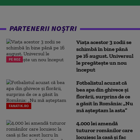
PARTENERII NOȘTRI
Viața acestor 3 zodii se
schimbă în bine până
pe 16 august. Universul
PE ROZ
le pregătește un nou
început
Fotbalistul acuzat că
bea apa din ghivece și
florării, surprins de ce
a găsit în România: „Nu
FANATIK.RO
mă așteptam la asta”
4.000 lei amendă
tuturor românilor care
locuiesc la casă și fac