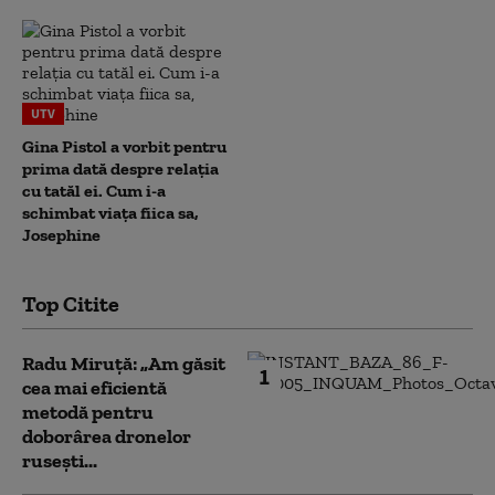
UTV
Gina Pistol a vorbit pentru
prima dată despre relația
cu tatăl ei. Cum i-a
schimbat viața fiica sa,
Josephine
Top Citite
Radu Miruță: „Am găsit
1
cea mai eficientă
metodă pentru
doborârea dronelor
rusești...