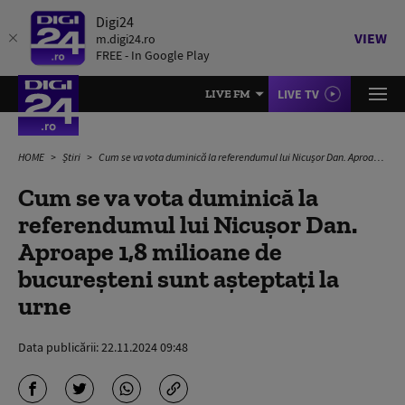
Digi24
VIEW
m.digi24.ro
FREE - In Google Play
LIVE TV
LIVE FM
HOME
Știri
Cum se va vota duminică la referendumul lui Nicușor Dan. Aproape 1,8 milioane de bucureşteni sunt aşteptaţi la urne
Cum se va vota duminică la
referendumul lui Nicușor Dan.
Aproape 1,8 milioane de
bucureşteni sunt aşteptaţi la
urne
Data publicării:
22.11.2024 09:48