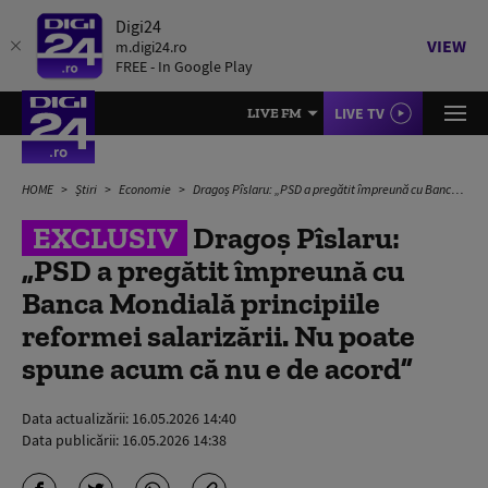
Digi24
VIEW
m.digi24.ro
FREE - In Google Play
LIVE TV
LIVE FM
HOME
Știri
Economie
Dragoș Pîslaru: „PSD a pregătit împreună cu Banca Mondială principiile reformei salarizării. Nu poate spune acum că nu e de acord”
EXCLUSIV
Dragoș Pîslaru:
„PSD a pregătit împreună cu
Banca Mondială principiile
reformei salarizării. Nu poate
spune acum că nu e de acord”
Data actualizării:
16.05.2026 14:40
Data publicării:
16.05.2026 14:38