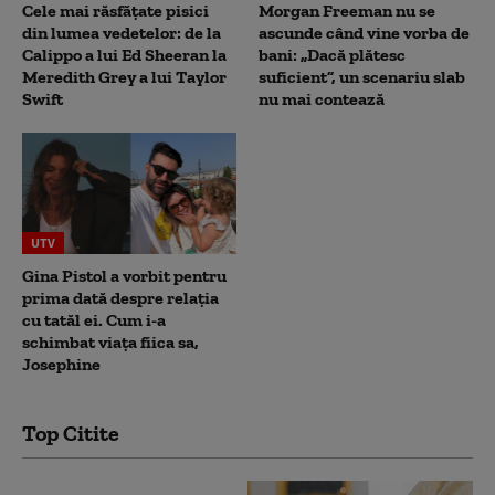
Cele mai răsfățate pisici
Morgan Freeman nu se
din lumea vedetelor: de la
ascunde când vine vorba de
Calippo a lui Ed Sheeran la
bani: „Dacă plătesc
Meredith Grey a lui Taylor
suficient”, un scenariu slab
Swift
nu mai contează
UTV
Gina Pistol a vorbit pentru
prima dată despre relația
cu tatăl ei. Cum i-a
schimbat viața fiica sa,
Josephine
Top Citite