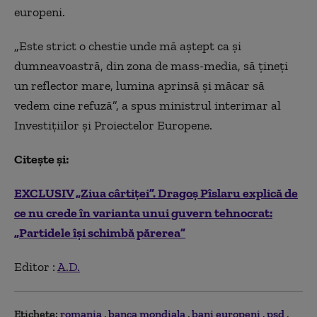
europeni.
„Este strict o chestie unde mă aștept ca și
dumneavoastră, din zona de mass-media, să țineți
un reflector mare, lumina aprinsă și măcar să
vedem cine refuză”, a spus ministrul interimar al
Investițiilor și Proiectelor Europene.
Citește și:
EXCLUSIV „Ziua cârtiței”. Dragoș Pîslaru explică de
ce nu crede în varianta unui guvern tehnocrat:
„Partidele își schimbă părerea”
Editor :
A.D.
Etichete:
romania
banca mondiala
bani europeni
psd