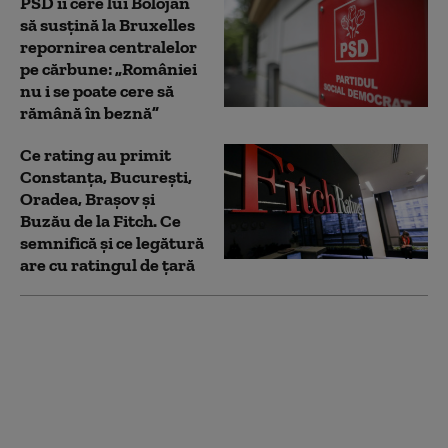
PSD îi cere lui Bolojan
să susțină la Bruxelles
repornirea centralelor
pe cărbune: „României
nu i se poate cere să
rămână în beznă”
Ce rating au primit
Constanța, București,
Oradea, Brașov și
Buzău de la Fitch. Ce
semnifică și ce legătură
are cu ratingul de țară
Prima reacție a PSD
după ce Bolojan a
acuzat modificări cu
țintă politică la Legea
ANI