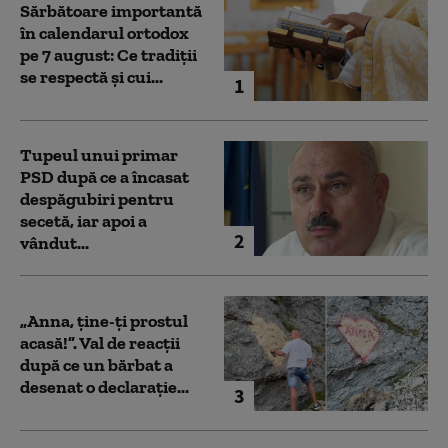
Sărbătoare importantă
în calendarul ortodox
pe 7 august: Ce tradiții
se respectă și cui...
1
Tupeul unui primar
PSD după ce a încasat
despăgubiri pentru
secetă, iar apoi a
2
vândut...
„Anna, ţine-ţi prostul
acasă!”. Val de reacții
după ce un bărbat a
desenat o declarație...
3