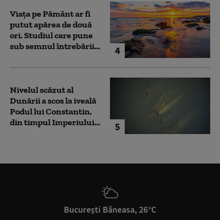
Viața pe Pământ ar fi
putut apărea de două
ori. Studiul care pune
sub semnul întrebării...
4
Nivelul scăzut al
Dunării a scos la iveală
Podul lui Constantin,
din timpul Imperiului...
5
București Băneasa, 26°C