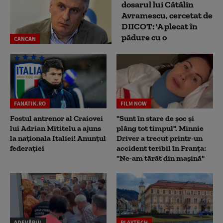
dosarul lui Cătălin
Avramescu, cercetat de
DIICOT: 'A plecat în
pădure cu o
CANCAN
FANATIK.RO
FILM NOW
Fostul antrenor al Craiovei
"Sunt în stare de șoc și
lui Adrian Mititelu a ajuns
plâng tot timpul". Minnie
la naționala Italiei! Anunțul
Driver a trecut printr-un
federației
accident teribil în Franța:
"Ne-am târât din mașină"
ADEVĂRUL
PLAYTECH