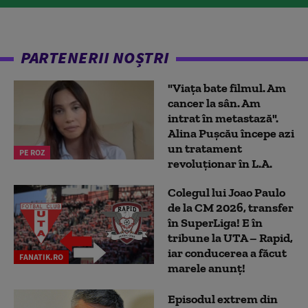
PARTENERII NOȘTRI
"Viața bate filmul. Am
cancer la sân. Am
intrat în metastază".
Alina Pușcău începe azi
un tratament
PE ROZ
revoluționar în L.A.
Colegul lui Joao Paulo
de la CM 2026, transfer
în SuperLiga! E în
tribune la UTA – Rapid,
iar conducerea a făcut
FANATIK.RO
marele anunț!
Episodul extrem din