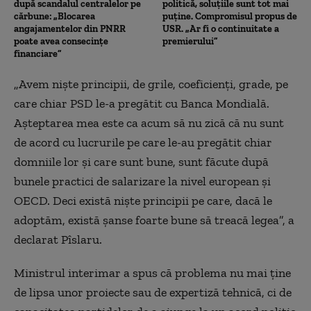
după scandalul centralelor pe
politică, soluțiile sunt tot mai
cărbune: „Blocarea
puține. Compromisul propus de
angajamentelor din PNRR
USR. „Ar fi o continuitate a
poate avea consecințe
premierului”
financiare”
„Avem niște principii, de grile, coeficienți, grade, pe
care chiar PSD le-a pregătit cu Banca Mondială.
Așteptarea mea este ca acum să nu zică că nu sunt
de acord cu lucrurile pe care le-au pregătit chiar
domniile lor și care sunt bune, sunt făcute după
bunele practici de salarizare la nivel european și
OECD. Deci există niște principii pe care, dacă le
adoptăm, există șanse foarte bune să treacă legea”, a
declarat Pîslaru.
Ministrul interimar a spus că problema nu mai ține
de lipsa unor proiecte sau de expertiză tehnică, ci de