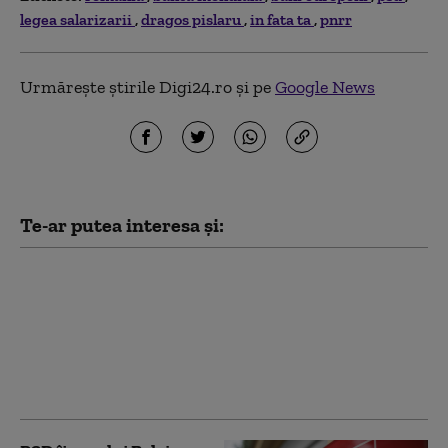
legea salarizarii
dragos pislaru
in fata ta
pnrr
Urmărește știrile Digi24.ro și pe
Google News
Te-ar putea interesa și:
Buletinele electronice
vor putea fi eliberate
gratuit până la finalul
lunii august. Guvernul
va utiliza fondurile
rămase din PNRR