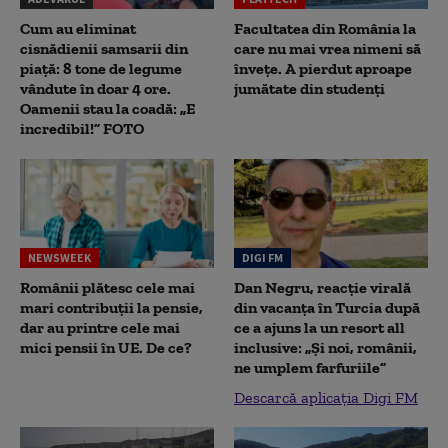
Cum au eliminat
Facultatea din România la
cisnădienii samsarii din
care nu mai vrea nimeni să
piață: 8 tone de legume
înveţe. A pierdut aproape
vândute în doar 4 ore.
jumătate din studenţi
Oamenii stau la coadă: „E
incredibil!” FOTO
NEWSWEEK
DIGI FM
Românii plătesc cele mai
Dan Negru, reacție virală
mari contribuții la pensie,
din vacanța în Turcia după
dar au printre cele mai
ce a ajuns la un resort all
mici pensii în UE. De ce?
inclusive: „Și noi, românii,
ne umplem farfuriile”
Descarcă aplicația Digi FM