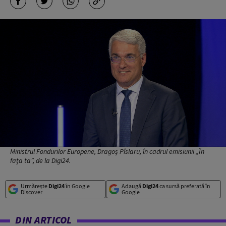
Ministrul Fondurilor Europene, Dragoș Pîslaru, în cadrul emisiunii „În
fața ta”, de la Digi24.
Urmărește
Digi24
în Google
Adaugă
Digi24
ca sursă preferată în
Discover
Google
DIN ARTICOL