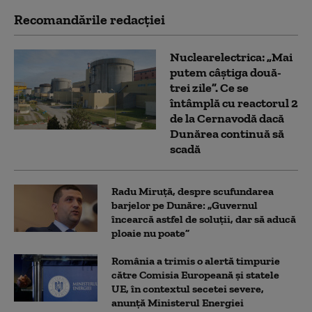
Recomandările redacţiei
Nuclearelectrica: „Mai
putem câștiga două-
trei zile”. Ce se
întâmplă cu reactorul 2
de la Cernavodă dacă
Dunărea continuă să
scadă
Radu Miruță, despre scufundarea
barjelor pe Dunăre: „Guvernul
încearcă astfel de soluții, dar să aducă
ploaie nu poate”
România a trimis o alertă timpurie
către Comisia Europeană și statele
UE, în contextul secetei severe,
anunță Ministerul Energiei