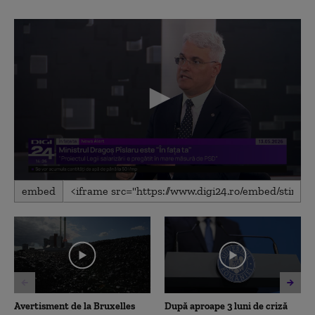
0
embed
seconds
of
4
minutes,
48
seconds
Avertisment de la Bruxelles
După aproape 3 luni de criză