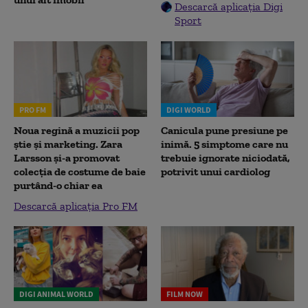
Descarcă aplicația Digi
Sport
PRO FM
DIGI WORLD
Noua regină a muzicii pop
Canicula pune presiune pe
știe și marketing. Zara
inimă. 5 simptome care nu
Larsson și-a promovat
trebuie ignorate niciodată,
colecția de costume de baie
potrivit unui cardiolog
purtând-o chiar ea
Descarcă aplicația Pro FM
DIGI ANIMAL WORLD
FILM NOW