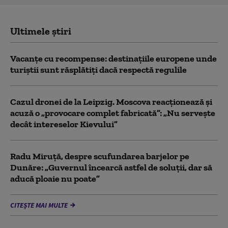
Ultimele știri
Vacanțe cu recompense: destinațiile europene unde
turiștii sunt răsplătiți dacă respectă regulile
Cazul dronei de la Leipzig. Moscova reacționează și
acuză o „provocare complet fabricată”: „Nu serveşte
decât intereselor Kievului”
Radu Miruță, despre scufundarea barjelor pe
Dunăre: „Guvernul încearcă astfel de soluții, dar să
aducă ploaie nu poate”
CITEȘTE MAI MULTE