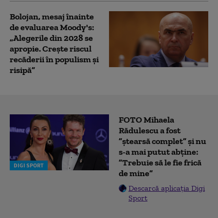
Bolojan, mesaj înainte
de evaluarea Moody's:
„Alegerile din 2028 se
apropie. Crește riscul
recăderii în populism și
risipă”
FOTO Mihaela
Rădulescu a fost
”ștearsă complet” și nu
s-a mai putut abține:
”Trebuie să le fie frică
DIGI SPORT
de mine”
Descarcă aplicația Digi
Sport