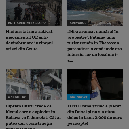
EDITIADEDIMINEATA.RO
ADEVARUL
Niciun stat nu a activat
„Mi-a aruncat numărul în
mecanismul UE anti-
prăpastie”. Pățania unui
dezinformare în timpul
turist român în Thassos: a
crizei din Ceuta
parcat într-o zonă unde era
interzis, iar un localnic i-
a...
GANDUL.RO
DIGI SPORT
Ciprian Ciucu crede că
FOTO Ioana Țiriac a plecat
blocul care a explodat în
din Dubai și nu s-a uitat
Rahova va fi demolat. Cât ar
deloc la bani: 2.000 de euro
putea dura construcția
pe noapte!
unui alt imobil