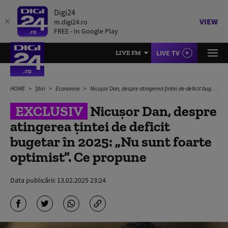
Digi24
VIEW
m.digi24.ro
FREE - In Google Play
LIVE TV
LIVE FM
HOME
Știri
Economie
Nicușor Dan, despre atingerea țintei de deficit bugetar în 2025: „Nu sunt foarte optimist”. Ce propune
EXCLUSIV
Nicușor Dan, despre
atingerea țintei de deficit
bugetar în 2025: „Nu sunt foarte
optimist”. Ce propune
Data publicării:
13.02.2025 23:24