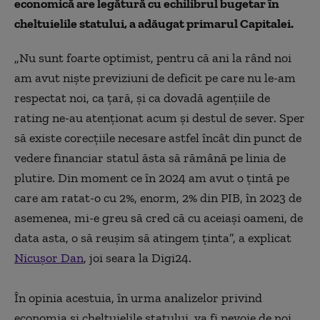
economică are legătură cu echilibrul bugetar în
cheltuielile statului, a adăugat primarul Capitalei.
„Nu sunt foarte optimist, pentru că ani la rând noi
am avut nişte previziuni de deficit pe care nu le-am
respectat noi, ca ţară, şi ca dovadă agenţiile de
rating ne-au atenţionat acum şi destul de sever. Sper
să existe corecţiile necesare astfel încât din punct de
vedere financiar statul ăsta să rămână pe linia de
plutire. Din moment ce în 2024 am avut o ţintă pe
care am ratat-o cu 2%, enorm, 2% din PIB, în 2023 de
asemenea, mi-e greu să cred că cu aceiaşi oameni, de
data asta, o să reuşim să atingem ţinta”, a explicat
Nicușor Dan
, joi seara la Digi24.
În opinia acestuia, în urma analizelor privind
economia şi cheltuielile statului, va fi nevoie de noi