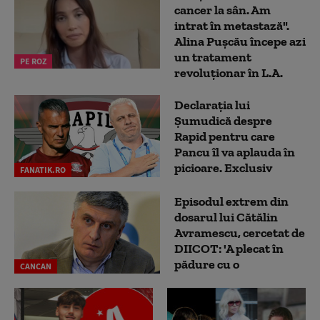
cancer la sân. Am
intrat în metastază".
Alina Pușcău începe azi
un tratament
PE ROZ
revoluționar în L.A.
Declarația lui
Șumudică despre
Rapid pentru care
Pancu îl va aplauda în
picioare. Exclusiv
FANATIK.RO
Episodul extrem din
dosarul lui Cătălin
Avramescu, cercetat de
DIICOT: 'A plecat în
pădure cu o
CANCAN