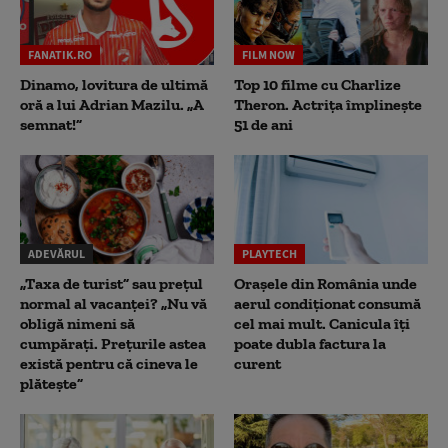
FANATIK.RO
FILM NOW
Dinamo, lovitura de ultimă
Top 10 filme cu Charlize
oră a lui Adrian Mazilu. „A
Theron. Actrița împlinește
semnat!”
51 de ani
ADEVĂRUL
PLAYTECH
„Taxa de turist” sau prețul
Orașele din România unde
normal al vacanței? „Nu vă
aerul condiționat consumă
obligă nimeni să
cel mai mult. Canicula îți
cumpărați. Prețurile astea
poate dubla factura la
există pentru că cineva le
curent
plătește”