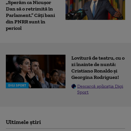
„Sperăm ca Nicușor
Dan să o retrimită în
Parlament.” Câți bani
din PNRR sunt în
pericol
Lovitură de teatru, cu o
zi înainte de nuntă:
Cristiano Ronaldo și
Georgina Rodriguez!
DIGI SPORT
Descarcă aplicația Digi
Sport
Ultimele știri