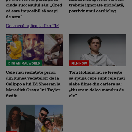
ciuda succesului său: „Cred
trebuie ignorate niciodată,
că este imposibil să scapi
potrivit unui cardiolog
de asta”
Descarcă aplicația Pro FM
DIGI ANIMAL WORLD
FILM NOW
Cele mai răsfățate pisici
Tom Holland nu se ferește
din lumea vedetelor: de la
să spună care sunt cele mai
Calippo a lui Ed Sheeran la
slabe filme din cariera sa:
Meredith Grey a lui Taylor
„Nu eram deloc mândru de
Swift
ele”