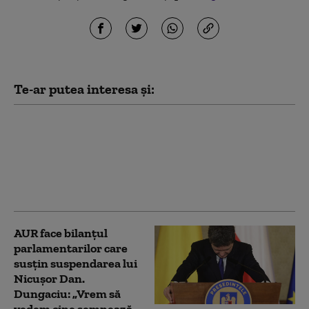
Te-ar putea interesa și:
Ce spune Ilie Bolojan
despre publicarea
declarației de avere a
partenerei sale de viață
AUR face bilanțul
parlamentarilor care
susțin suspendarea lui
Nicușor Dan.
Dungaciu: „Vrem să
vedem cine semnează