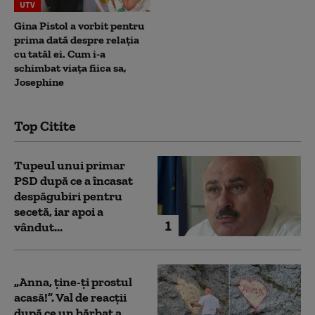
UTV
Gina Pistol a vorbit pentru
prima dată despre relația
cu tatăl ei. Cum i-a
schimbat viața fiica sa,
Josephine
Top Citite
Tupeul unui primar
PSD după ce a încasat
despăgubiri pentru
secetă, iar apoi a
1
vândut...
„Anna, ţine-ţi prostul
acasă!”. Val de reacții
după ce un bărbat a