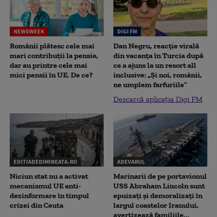
NEWSWEEK
DIGI FM
Românii plătesc cele mai
Dan Negru, reacție virală
mari contribuții la pensie,
din vacanța în Turcia după
dar au printre cele mai
ce a ajuns la un resort all
mici pensii în UE. De ce?
inclusive: „Și noi, românii,
ne umplem farfuriile”
Descarcă aplicația Digi FM
EDITIADEDIMINEATA.RO
ADEVARUL
Niciun stat nu a activat
Marinarii de pe portavionul
mecanismul UE anti-
USS Abraham Lincoln sunt
dezinformare în timpul
epuizați și demoralizați în
crizei din Ceuta
largul coastelor Iranului,
avertizează familiile...