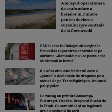
A început operațiunea
de scufundare a
barjelor în Dunăre
pentru devierea
cursului spre centrala
de la Cernavodă
PSD îi cere lui Bolojan să susțină la
Bruxelles repornirea centralelor pe
cărbune: „României nu i se poate cere
să rămână în beznă”
S-a aflat cine este bărbatul care a
„pictat” o declarație de dragoste pe o
stâncă de pe Transfăgărășan. Anunțul
polițiștilor
Ce rating au primit Constanța,
București, Oradea, Brașov și Buzău de
la Fitch. Ce semnifică și ce legătură
are cu ratingul de țară