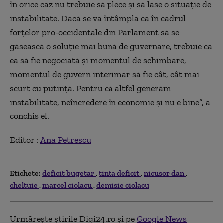
în orice caz nu trebuie să plece şi să lase o situaţie de
instabilitate. Dacă se va întâmpla ca în cadrul
forţelor pro-occidentale din Parlament să se
găsească o soluţie mai bună de guvernare, trebuie ca
ea să fie negociată şi momentul de schimbare,
momentul de guvern interimar să fie cât, cât mai
scurt cu putinţă. Pentru că altfel generăm
instabilitate, neîncredere în economie şi nu e bine”, a
conchis el.
Editor :
Ana Petrescu
Etichete:
deficit bugetar
tinta deficit
nicusor dan
cheltuie
marcel ciolacu
demisie ciolacu
Urmărește știrile Digi24.ro și pe
Google News