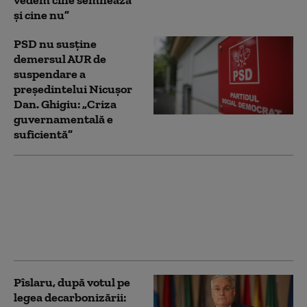
și cine nu”
PSD nu susține
demersul AUR de
suspendare a
președintelui Nicușor
Dan. Ghigiu: „Criza
guvernamentală e
suficientă”
AUR a deschis un site
dedicat suspendării lui
Nicușor Dan: românii
pot urmări în timp real
demersul
Pîslaru, după votul pe
legea decarbonizării: