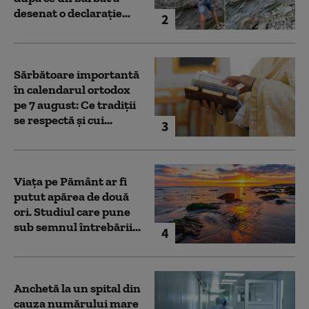
desenat o declarație...
2
Sărbătoare importantă
în calendarul ortodox
pe 7 august: Ce tradiții
se respectă și cui...
3
Viața pe Pământ ar fi
putut apărea de două
ori. Studiul care pune
sub semnul întrebării...
4
Anchetă la un spital din
cauza numărului mare