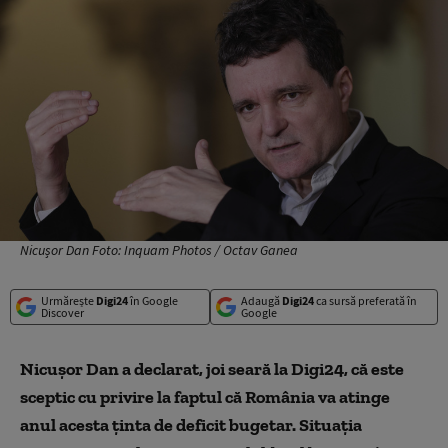
Nicușor Dan Foto: Inquam Photos / Octav Ganea
Urmărește
Digi24
în Google
Adaugă
Digi24
ca sursă preferată în
Discover
Google
Nicuşor Dan a declarat, joi seară la Digi24, că este
sceptic cu privire la faptul că România va atinge
anul acesta ţinta de deficit bugetar. Situaţia