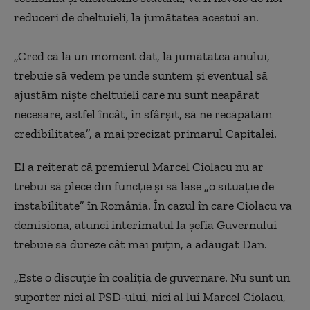
reduceri de cheltuieli, la jumătatea acestui an.
„Cred că la un moment dat, la jumătatea anului,
trebuie să vedem pe unde suntem şi eventual să
ajustăm nişte cheltuieli care nu sunt neapărat
necesare, astfel încât, în sfârşit, să ne recăpătăm
credibilitatea”, a mai precizat primarul Capitalei.
El a reiterat că premierul Marcel Ciolacu nu ar
trebui să plece din funcţie şi să lase „o situaţie de
instabilitate” în România. În cazul în care Ciolacu va
demisiona, atunci interimatul la șefia Guvernului
trebuie să dureze cât mai puţin, a adăugat Dan.
„Este o discuţie în coaliţia de guvernare. Nu sunt un
suporter nici al PSD-ului, nici al lui Marcel Ciolacu,