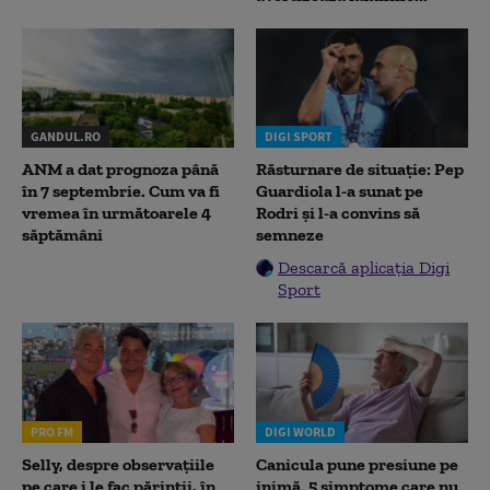
GANDUL.RO
DIGI SPORT
ANM a dat prognoza până
Răsturnare de situație: Pep
în 7 septembrie. Cum va fi
Guardiola l-a sunat pe
vremea în următoarele 4
Rodri și l-a convins să
săptămâni
semneze
Descarcă aplicația Digi
Sport
PRO FM
DIGI WORLD
Selly, despre observațiile
Canicula pune presiune pe
pe care i le fac părinții, în
inimă. 5 simptome care nu