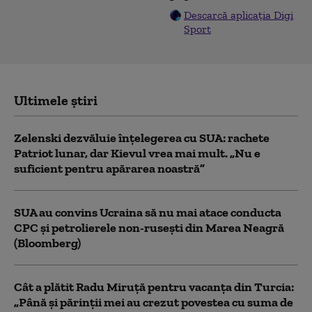
Descarcă aplicația Digi
Sport
Ultimele știri
Zelenski dezvăluie înțelegerea cu SUA: rachete
Patriot lunar, dar Kievul vrea mai mult. „Nu e
suficient pentru apărarea noastră”
SUA au convins Ucraina să nu mai atace conducta
CPC şi petrolierele non-ruseşti din Marea Neagră
(Bloomberg)
Cât a plătit Radu Miruță pentru vacanța din Turcia:
„Până și părinții mei au crezut povestea cu suma de