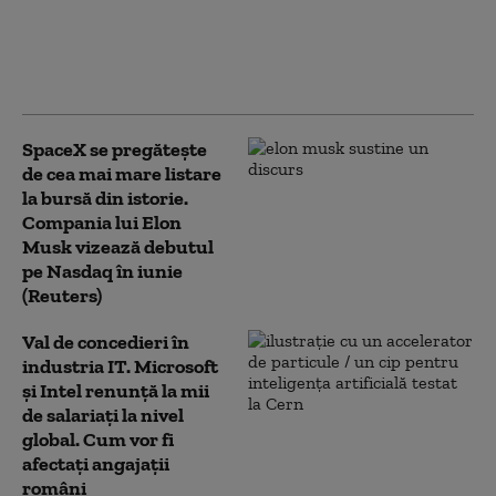
(P) Competiția economică se
mută pe AI și automatizare. Ce
șanse au IMM-urile românești
să țină pasul?
SpaceX se pregăteşte
de cea mai mare listare
la bursă din istorie.
Compania lui Elon
Musk vizează debutul
pe Nasdaq în iunie
(Reuters)
Val de concedieri în
industria IT. Microsoft
și Intel renunță la mii
de salariați la nivel
global. Cum vor fi
afectați angajații
români