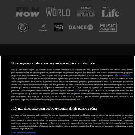
TERMENI ȘI CONDIȚII
POLITICA DE CONFIDENȚIALITATE
Nouă ne pasă ca datele tale personale să rămână confidențiale
Noi și partenerii noștri
30
stocăm și/sau accesăm informații pe dispozitivul dvs., precum identificatorii cookie unici pentru
prelucrarea datelor cu caracter personal. Puteți accepta sau gestiona alegerile dvs. făcând clic mai jos sau în orice moment, pe pagina
ABONARE DIGI TV
cu politica de confidențialitate. Aceste alegeri vor fi raportate partenerilor noștri și nu vă vor afecta navigarea.
Mai multe detalii
Noi si partenerii nostri (retelele de socializare si agentiile de publicitate partenere, precum si furnizorii nostri de servicii de date
analitice) prelucram date pentru a permite website-ului sa functioneze, pentru a personaliza continutul si anunturile publicitare
GESTIONAȚI PREFERINȚELE
afisate in functie de interesele si/sau profilul dvs., pentru a va oferi functionalitati aferente retelelor de socializare si pentru a analiza
traficul pe website. Beneficiati de drepturile prevazute de art. 15-22 din GDPR in legatura cu prelucrarea datelor cu caracter
personal. Aceste drepturi pot fi exercitate prin modalitatea indicata
aici
. Prin click pe “ACCEPT TOATE”, acceptati folosirea tuturor
CODUL DIGI24
Tehnologiilor de tip Cookie, care implica inclusiv acceptul dvs. cu privire la stocarea/accesarea informatiilor de catre Vendor-ii cu
care colaboram. Prin click pe “VREAU SA MODIFIC SETARILE INDIVIDUAL” puteti schimba preferintele in mod individual, mai
putin cele legate de cookie strict necesare pentru functionarea website-ului.
CAMERE WEB
Atât noi, cât și partenerii noștri prelucrăm datele pentru a oferi:
CONTACT/INFO
Stocarea și/sau accesarea informațiilor de pe un dispozitiv. Utilizarea profilurilor pentru selectarea conținutului personalizat.
Dezvoltarea și îmbunătățirea serviciilor. Măsurarea performanței reclamelor. Utilizarea profilurilor pentru selectarea publicității
personalizate. Crearea profilurilor de conținut personalizat. Crearea profilurilor pentru publicitate personalizată. Măsurarea
performanței conținutului. Înțelegerea publicului prin statistici sau combinații de date din surse diferite. Utilizarea de date limitate
pentru a selecta publicitatea. Utilizarea datelor limitate pentru a selecta conținutul. Date precise de geolocație și identificarea prin
VERSIUNE DESKTOP
scanarea dispozitivului.
Listă parteneri (furnizori)