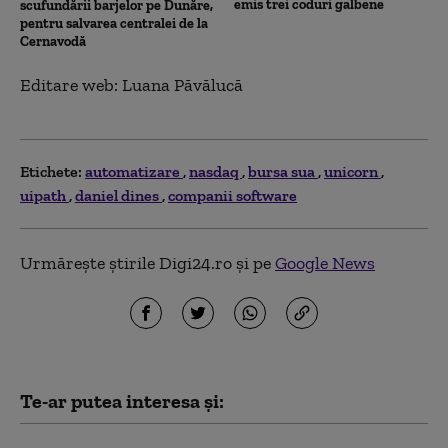
emis trei coduri galbene
scufundării barjelor pe Dunăre,
pentru salvarea centralei de la
Cernavodă
Editare web: Luana Păvălucă
Etichete:
automatizare
nasdaq
bursa sua
unicorn
uipath
daniel dines
companii software
Urmărește știrile Digi24.ro și pe
Google News
Te-ar putea interesa și: