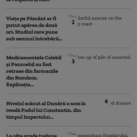
Viața pe Pământ ar fi
2
putut apărea de două
ori. Studiul care pune
sub semnul întrebării...
Medicamentele Colebil
3
și Panzcebil au fost
retrase din farmaciile
din România.
Explicația...
4
Nivelul scăzut al Dunării a scos la
iveală Podul lui Constantin, din
timpul Imperiului...
La câte grade trebuie