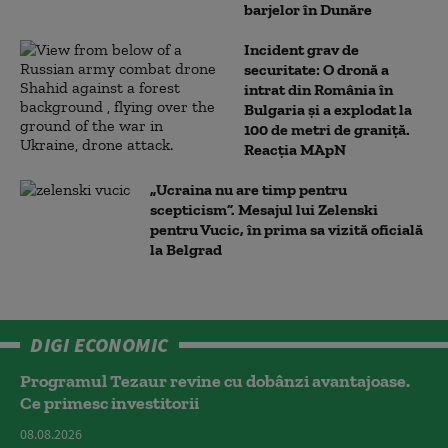
barjelor în Dunăre
Incident grav de
securitate: O dronă a
intrat din România în
Bulgaria şi a explodat la
100 de metri de graniţă.
Reacția MApN
„Ucraina nu are timp pentru
scepticism”. Mesajul lui Zelenski
pentru Vucic, în prima sa vizită oficială
la Belgrad
DIGI ECONOMIC
Programul Tezaur revine cu dobânzi avantajoase.
Ce primesc investitorii
08.08.2026