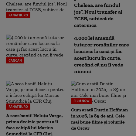
Chelsea, are fundul
jos”. Noul transfer al
FANATIK.RO
FCSB, subiect de
caterincă
4.000 lei amendă
tuturor românilor care
locuiesc la casă și fac
acest lucru în curte,
CANCAN
crezând că nu îi vede
nimeni
FILM NOW
FANATIK.RO
Cum arată Dustin Hoffman
A scos banii! Neluțu Varga,
în 2026, la 89 de ani. Cele
prima decizie pentru a îi
mai bune filme și rolurile
face echipă lui Marius
de Oscar
Șumudică la CFR Cluj.