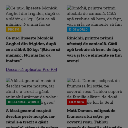
PRO FM
DIGI WORLD
Ce nu-i lipsește Monicăi
Rinichii, printre primii
Anghel din frigider, după
afectați de caniculă. Câtă
ce a slăbit 40 kg: “Știu ce să
apă trebuie să bem, de fapt,
mănânc. Nu mai fac ca
vara și la ce alimente să fim
înainte”
atenți
Descarcă aplicația Pro FM
DIGI ANIMAL WORLD
FILM NOW
A lăsat geamul mașinii
Matt Damon, eclipsat de
deschis peste noapte, iar
frumoasa lui soție, pe
când s-a trezit a găsit
covorul roșu. Tablou
animalul atârnat de volan:
superb de familie alături de