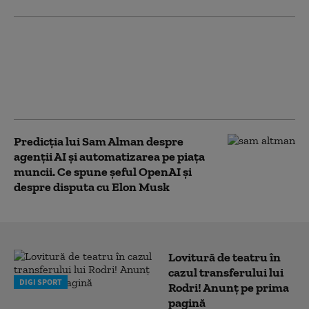
Cearta dintre Trump si
Musk a costat
compania Tesla 150 de
miliarde de dolari într-
o singură zi
Predicția lui Sam Alman despre
agenții AI și automatizarea pe piața
muncii. Ce spune șeful OpenAI și
despre disputa cu Elon Musk
Lovitură de teatru în
cazul transferului lui
DIGI SPORT
Rodri! Anunț pe prima
pagină