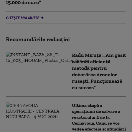
15.000 de euro”
CITEȘTE MAI MULTE
Recomandările redacţiei
Radu Miruță: „Am găsit
cea mai eficientă
metodă pentru
doborârea dronelor
rusești. Funcționează
cu succes”
Ultima etapă a
operațiunii de salvare a
reactorului 2 de la
Cernavodă. Când se vor
vedea efectele scufundării