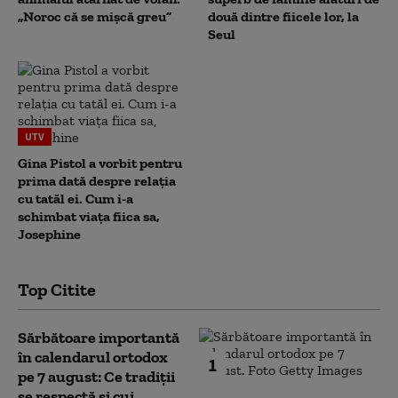
„Noroc că se mișcă greu”
două dintre fiicele lor, la
Seul
UTV
Gina Pistol a vorbit pentru
prima dată despre relația
cu tatăl ei. Cum i-a
schimbat viața fiica sa,
Josephine
Top Citite
Sărbătoare importantă
în calendarul ortodox
1
pe 7 august: Ce tradiții
se respectă și cui...