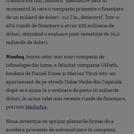
transformă din „unicorn” (denumire dată în
momentul în care o companie primește o finanțare
de un miliard de dolari - n.r.) în „decacorn”. Într-o
altă rundă de finanțare a atras 225 milioane de
dolari, obținând o evaluare post-investiție de 10,2
miliarde de dolari.
Nasdaq
, bursa celor mai mari companii de
tehnologie din lume, a felicitat compania UiPath,
fondată de Daniel Dines şi Marius Tîrcă într-un
apartament de pe strada Delea Veche din Capitală,
după ce a ajuns la o evaluare de peste 10 miliarde
dolari, în urma celei mai recente runde de finanţare,
potrivit
Mediafax
.
Noua investiție va sprijini planurile firmei de a
accelera procesele de automatizare în companii,