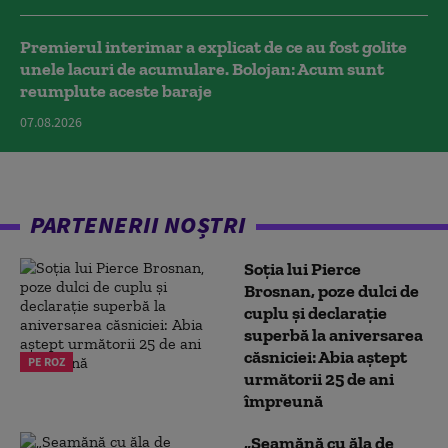
Premierul interimar a explicat de ce au fost golite
unele lacuri de acumulare. Bolojan: Acum sunt
reumplute aceste baraje
07.08.2026
PARTENERII NOȘTRI
Soția lui Pierce
Brosnan, poze dulci de
cuplu și declarație
superbă la aniversarea
căsniciei: Abia aștept
PE ROZ
următorii 25 de ani
împreună
„Seamănă cu ăla de