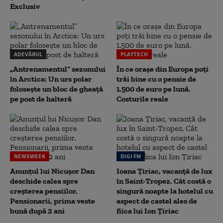
Exclusiv
ADEVĂRUL
PLAYTECH
„Antrenamentul” sezonului
În ce orașe din Europa poți
în Arctica: Un urs polar
trăi bine cu o pensie de
folosește un bloc de gheață
1.500 de euro pe lună.
pe post de halteră
Costurile reale
NEWSWEEK
DIGI FM
Anunțul lui Nicușor Dan
Ioana Țiriac, vacanță de lux
deschide calea spre
în Saint-Tropez. Cât costă o
creșterea pensiilor.
singură noapte la hotelul cu
Pensionarii, prima veste
aspect de castel ales de
bună după 2 ani
fiica lui Ion Țiriac