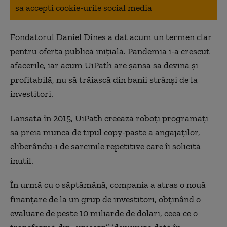
sa accepti cookie-urile social media
Fondatorul Daniel Dines a dat acum un termen clar
pentru oferta publică inițială. Pandemia i-a crescut
afacerile, iar acum UiPath are șansa sa devină și
profitabilă, nu să trăiască din banii strâ
nși de la
investitori.
Lansată în 2015, UiPath creează roboți programați
să preia munca de tipul copy-paste a angajaților,
eliberându-i de sarcinile repetitive care îi solicită
inutil.
În urmă cu o săptămână, compania a atras o nouă
finanțare de la un grup de investitori, obținând o
evaluare de peste 10 miliarde de dolari, ceea ce o