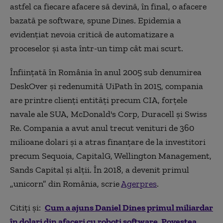
astfel ca fiecare afacere să devină, în final, o afacere
bazată pe software, spune Dines.
Epidemia a
evidențiat nevoia critică de automatizare a
proceselor și asta într-un timp cât mai scurt.
Înfiinţată în România în anul 2005 sub denumirea
DeskOver şi redenumită UiPath în 2015, compania
are printre clienţi entităţi precum CIA, forţele
navale ale SUA, McDonald's Corp, Duracell şi Swiss
Re. Compania a avut anul trecut venituri de 360
milioane dolari şi a atras finanţare de la investitori
precum Sequoia, CapitalG, Wellington Management,
Sands Capital şi alţii. În 2018, a devenit primul
„unicorn” din România, scrie
Agerpres
.
Citiți și:
Cum a ajuns Daniel Dines primul miliardar
în dolari din afaceri cu roboți software. Povestea