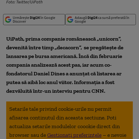
Foto: Twitter/UiPath
Urmărește
Digi24
în Google
Adaugă
Digi24
ca sursă preferată în
Discover
Google
UiPath, prima companie românească „unicorn”,
devenită între timp „decacorn”, se pregătește de
lansarea pe bursa americană. Încă din februarie
compania analizează acest pas, iar acum co-
fondatorul Daniel Dines a anunțat că listarea ar
putea să aibă loc anul viitor. I
nformația a fost
dezvăluită într-un interviu pentru CNN.
Setarile tale privind cookie-urile nu permit
afisarea continutul din aceasta sectiune. Poti
actualiza setarile modulelor coookie direct din
browser sau de
Gestionați preferințele
– e nevoie