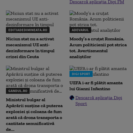
Descarcă aplicația Digi FM
EDITIADEDIMINEATA.RO
ADEVARUL
Niciun stat nu a activat
Moody’s a cruțat România.
mecanismul UE anti-
Acum politicienii pot strica
dezinformare în timpul
tot. Avertismentul
crizei din Ceuta
analiștilor
DIGI SPORT
UEFA i-ar fi plătit amanta
lui Gianni Infantino
GANDUL.RO
Descarcă aplicația Digi
Ministrul bulgar al
Sport
Apărării susține că puterea
exploziei și coloana de fum
arată că drona transporta o
cantitate semnificativă
de...