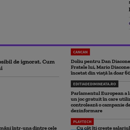
CANCAN
sibil de ignorat. Cum
Doliu pentru Dan Diacone
Fratele lui, Mario Diacone
ni
încetat din viață la doar 6
EDITIADEDIMINEATA.RO
Parlamentul European a l
un joc gratuit în care utili
controlează o campanie d
dezinformare
PLAYTECH
mâni într-una dintre cele
Cu cât îți crește salari