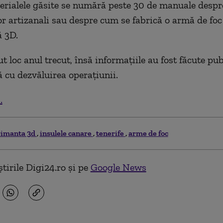
erialele găsite se numără peste 30 de manuale despr
lor artizanali sau despre cum se fabrică o armă de foc
 3D.
t loc anul trecut, însă informațiile au fost făcute pub
 cu dezvăluirea operațiunii.
.
imanta 3d
insulele canare
tenerife
arme de foc
tirile Digi24.ro și pe
Google News