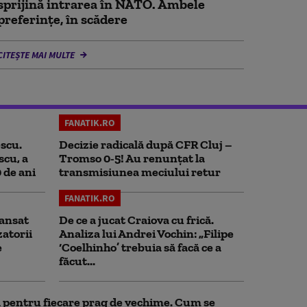
sprijină intrarea în NATO. Ambele
preferințe, în scădere
CITEȘTE MAI MULTE
FANATIK.RO
scu.
Decizie radicală după CFR Cluj –
scu, a
Tromso 0-5! Au renunțat la
0 de ani
transmisiunea meciului retur
FANATIK.RO
ansat
De ce a jucat Craiova cu frică.
zatorii
Analiza lui Andrei Vochin: „Filipe
e
‘Coelhinho’ trebuia să facă ce a
făcut...
ul pentru fiecare prag de vechime. Cum se