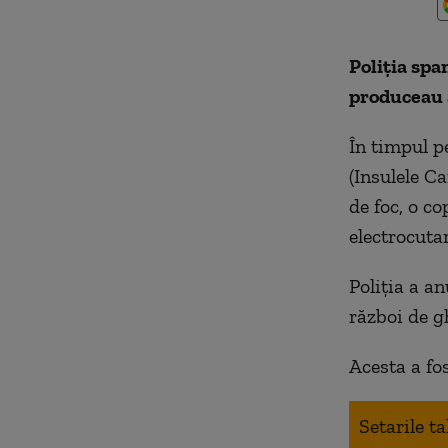
Poliția spa
produceau 
În timpul p
(Insulele C
de foc, o co
electrocutar
Poliția a a
război de g
Acesta a fos
Setarile t