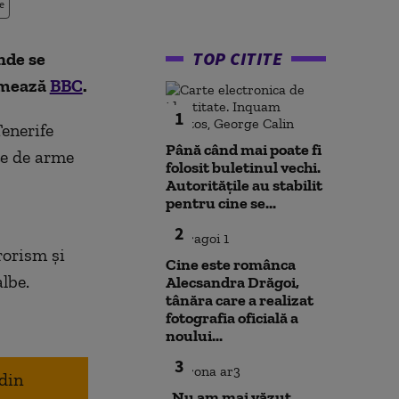
e
TOP CITITE
nde se
rmează
BBC
.
1
Tenerife
Până când mai poate fi
te de arme
folosit buletinul vechi.
Autoritățile au stabilit
pentru cine se...
2
rorism și
Cine este românca
lbe.
Alecsandra Drăgoi,
tânăra care a realizat
fotografia oficială a
noului...
3
 din
„Nu am mai văzut