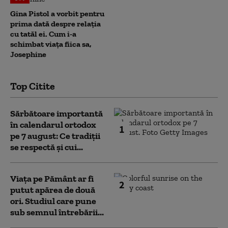
Gina Pistol a vorbit pentru
prima dată despre relația
cu tatăl ei. Cum i-a
schimbat viața fiica sa,
Josephine
Top Citite
Sărbătoare importantă
în calendarul ortodox
1
pe 7 august: Ce tradiții
se respectă și cui...
Viața pe Pământ ar fi
2
putut apărea de două
ori. Studiul care pune
sub semnul întrebării...