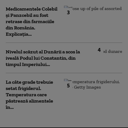
Medicamentele Colebil
3
și Panzcebil au fost
retrase din farmaciile
din România.
Explicația...
4
Nivelul scăzut al Dunării a scos la
iveală Podul lui Constantin, din
timpul Imperiului...
La câte grade trebuie
5
setat frigiderul.
Temperatura care
păstrează alimentele
în...