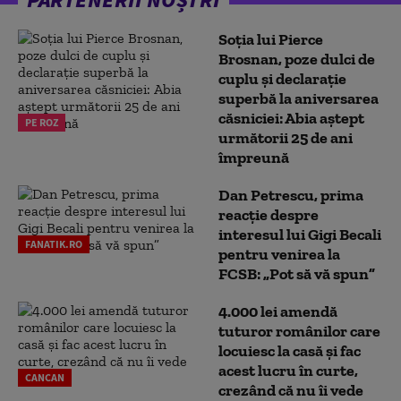
Soția lui Pierce
Brosnan, poze dulci de
cuplu și declarație
superbă la aniversarea
căsniciei: Abia aștept
PE ROZ
următorii 25 de ani
împreună
Dan Petrescu, prima
reacție despre
interesul lui Gigi Becali
FANATIK.RO
pentru venirea la
FCSB: „Pot să vă spun”
4.000 lei amendă
tuturor românilor care
locuiesc la casă și fac
acest lucru în curte,
CANCAN
crezând că nu îi vede