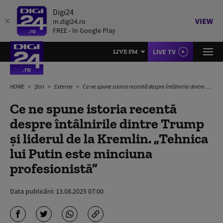
Digi24
VIEW
m.digi24.ro
FREE - In Google Play
LIVE TV
LIVE FM
HOME
Știri
Externe
Ce ne spune istoria recentă despre întâlnirile dintre Trump și liderul de la Kremlin. „Tehnica lui Putin este minciuna profesionistă”
Ce ne spune istoria recentă
despre întâlnirile dintre Trump
și liderul de la Kremlin. „Tehnica
lui Putin este minciuna
profesionistă”
Data publicării:
13.08.2025 07:00