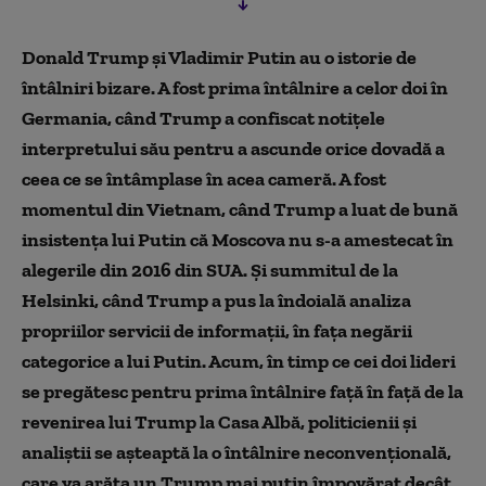
Donald Trump și Vladimir Putin au o istorie de
întâlniri bizare. A fost prima întâlnire a celor doi în
Germania, când Trump a confiscat notițele
interpretului său pentru a ascunde orice dovadă a
ceea ce se întâmplase în acea cameră. A fost
momentul din Vietnam, când Trump a luat de bună
insistența lui Putin că Moscova nu s-a amestecat în
alegerile din 2016 din SUA. Și summitul de la
Helsinki, când Trump a pus la îndoială analiza
propriilor servicii de informații, în fața negării
categorice a lui Putin. Acum, în timp ce cei doi lideri
se pregătesc pentru prima întâlnire față în față de la
revenirea lui Trump la Casa Albă, politicienii și
analiștii se așteaptă la o întâlnire neconvențională,
care va arăta un Trump mai puțin împovărat decât