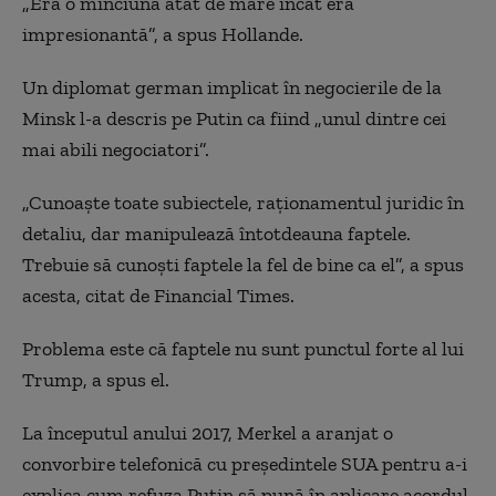
„Era o minciună atât de mare încât era
impresionantă”, a spus Hollande.
Un diplomat german implicat în negocierile de la
Minsk l-a descris pe Putin ca fiind „unul dintre cei
mai abili negociatori”.
„Cunoaște toate subiectele, raționamentul juridic în
detaliu, dar manipulează întotdeauna faptele.
Trebuie să cunoști faptele la fel de bine ca el”, a spus
acesta, citat de Financial Times.
Problema este că faptele nu sunt punctul forte al lui
Trump, a spus el.
La începutul anului 2017, Merkel a aranjat o
convorbire telefonică cu președintele SUA pentru a-i
explica cum refuza Putin să pună în aplicare acordul