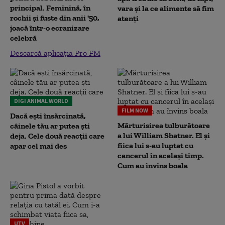
principal. Feminină, în
vara și la ce alimente să fim
rochii și fuste din anii '50,
atenți
joacă într-o ecranizare
celebră
Descarcă aplicația Pro FM
DIGI ANIMAL WORLD
FILM NOW
Dacă ești însărcinată,
Mărturisirea tulburătoare
câinele tău ar putea ști
a lui William Shatner. El și
deja. Cele două reacții care
fiica lui s-au luptat cu
apar cel mai des
cancerul în același timp.
Cum au învins boala
UTV