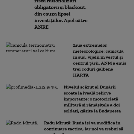
riscă raționalizări
obligatorii și blackout,
din cauza lipsei
investițiilor. Apel către
ANRE
Ziua extremelor
meteorologice: caniculă
în sud, vijelii în vestul și
centrul țării. ANM a emis
trei coduri galbene
HARTĂ
Nivelul scăzut al Dunării
scoate la iveală relicve
importante: o motocicletă
militară și rămășițele a doi
soldați, găsite la Budapesta
Radu Miruță: Rusia își va modifica în
continuare tactica, iar noi va trebui să