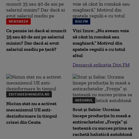
NEWSWEEK
DIGI FM
Ce pensie iei dacă ai muncit
Vizi Imre: „Nu aveam voie
35 sau 40 de ani pe salariul
să cânt în română sau
minim? Dar dacă ai avut
maghiară.” Motivul din
salariul mediu pe țară?
spatele regulii e cu totul
altul
Descarcă aplicația Digi FM
EDITIADEDIMINEATA.RO
ADEVARUL
Niciun stat nu a activat
Scut și Sabie: Ucraina
mecanismul UE anti-
începe producția în masă a
dezinformare în timpul
antirachetelor „Freyja” și
crizei din Ceuta
testează cu succes prima sa
rachetă balistică autohtonă