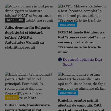
GANDUL.RO
DIGI SPORT
Adio, drumuri în Bulgaria
FOTO Mihaela Rădulescu a
după țigări și băutură
fost ”ștearsă complet” și nu
ieftine! ANAF și
s-a mai putut abține:
Autoritatea Vamală au
”Trebuie să le fie frică de
stabilit noi reguli
mine”
Descarcă aplicația Digi
Sport
DIGI WORLD
PRO FM
Rinichii, printre primii
Billie Eilish, transformată
afectați de caniculă. Câtă
pentru debutul în rol
apă trebuie să bem, de fapt,