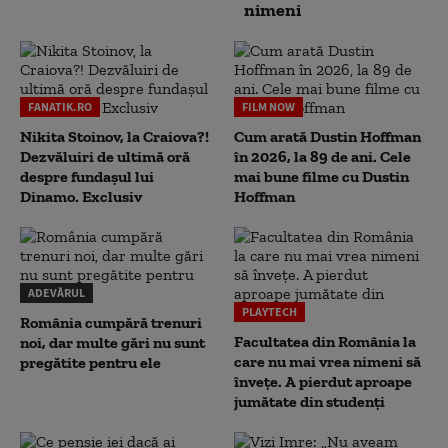
nimeni
FANATIK.RO
FILM NOW
Nikita Stoinov, la Craiova?!
Cum arată Dustin Hoffman
Dezvăluiri de ultimă oră
în 2026, la 89 de ani. Cele
despre fundașul lui
mai bune filme cu Dustin
Dinamo. Exclusiv
Hoffman
ADEVĂRUL
PLAYTECH
România cumpără trenuri
Facultatea din România la
noi, dar multe gări nu sunt
care nu mai vrea nimeni să
pregătite pentru ele
înveţe. A pierdut aproape
jumătate din studenţi