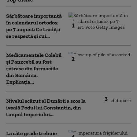
Sărbătoare importantă
în calendarul ortodox
1
pe 7 august: Ce tradiții
se respectă și cui...
Medicamentele Colebil
2
și Panzcebil au fost
retrase din farmaciile
din România.
Explicația...
3
Nivelul scăzut al Dunării a scos la
iveală Podul lui Constantin, din
timpul Imperiului...
La câte grade trebuie
4