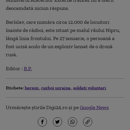
Ministerul Afacerilor Externe francez nu a oferit
deocamdată niciun răspuns.
Berîslav, care număra circa 12.000 de locuitori
înainte de război, este situat pe malul râului Nipru,
lângă linia frontului. Pe 27 ianuarie, o persoană a
fost ucisă acolo de un exploziv lansat de o dronă
rusă.
Editor :
B.P.
Etichete:
herson
razboi ucraina
soldati voluntari
Urmărește știrile Digi24.ro și pe
Google News