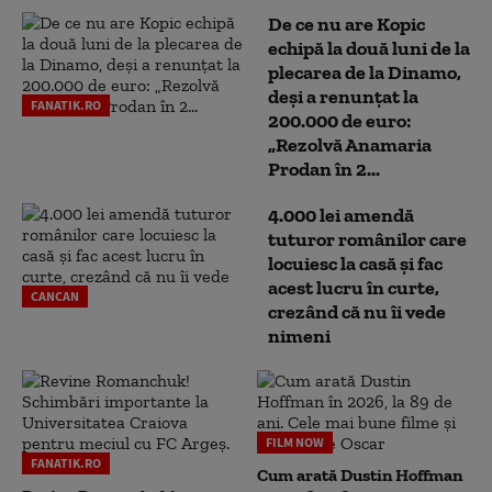
De ce nu are Kopic
echipă la două luni de la
plecarea de la Dinamo,
deși a renunțat la
FANATIK.RO
200.000 de euro:
„Rezolvă Anamaria
Prodan în 2...
4.000 lei amendă
tuturor românilor care
locuiesc la casă și fac
acest lucru în curte,
CANCAN
crezând că nu îi vede
nimeni
FILM NOW
FANATIK.RO
Cum arată Dustin Hoffman