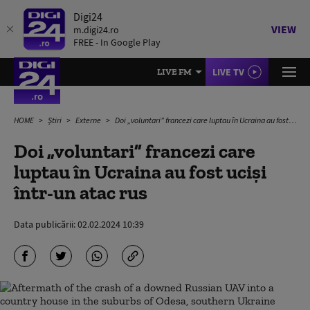
Digi24
VIEW
m.digi24.ro
FREE - In Google Play
LIVE TV
LIVE FM
HOME
Știri
Externe
Doi „voluntari” francezi care luptau în Ucraina au fost ucişi într-un atac rus
Doi „voluntari” francezi care
luptau în Ucraina au fost ucişi
într-un atac rus
Data publicării:
02.02.2024 10:39