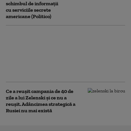
schimbul de informații
cu serviciile secrete
americane (Politico)
România nu își mai
permite să sprijine
financiar Ucraina,
spune Dungaciu.
Liderul AUR se
distanțează de
discursul lui Simion
Ce a reușit campania de 40 de
zile a lui Zelenski și ce nu a
reușit. Adâncimea strategică a
Rusiei nu mai există