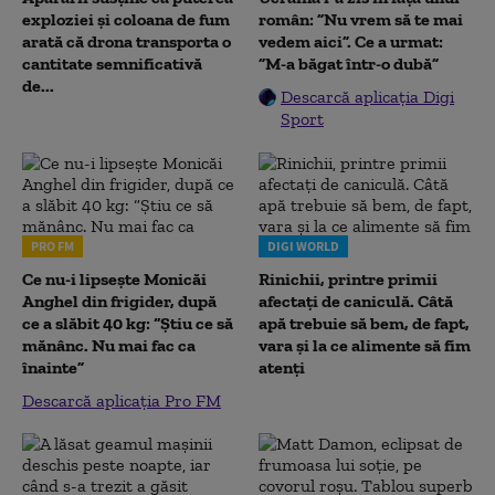
exploziei și coloana de fum
român: ”Nu vrem să te mai
arată că drona transporta o
vedem aici”. Ce a urmat:
cantitate semnificativă
”M-a băgat într-o dubă”
de...
Descarcă aplicația Digi
Sport
PRO FM
DIGI WORLD
Ce nu-i lipsește Monicăi
Rinichii, printre primii
Anghel din frigider, după
afectați de caniculă. Câtă
ce a slăbit 40 kg: “Știu ce să
apă trebuie să bem, de fapt,
mănânc. Nu mai fac ca
vara și la ce alimente să fim
înainte”
atenți
Descarcă aplicația Pro FM