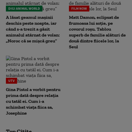
DIGI ANIMAL WORLD
FILM NOW
A lăsat geamul mașinii
Matt Damon, eclipsat de
deschis peste noapte, iar
frumoasa lui soție, pe
când s-a trezit a găsit
covorul roșu. Tablou
animalul atârnat de volan:
superb de familie alături de
„Noroc că se mișcă greu”
două dintre fiicele lor, la
Seul
UTV
Gina Pistol a vorbit pentru
prima dată despre relația
cu tatăl ei. Cum i-a
schimbat viața fiica sa,
Josephine
Top Citite