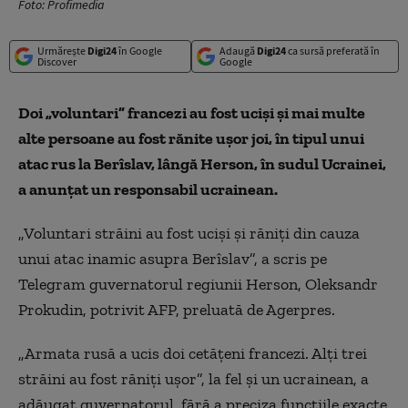
Foto: Profimedia
Urmărește
Digi24
în Google
Adaugă
Digi24
ca sursă preferată în
Discover
Google
Doi „voluntari” francezi au fost ucişi şi mai multe
alte persoane au fost rănite uşor joi, în tipul unui
atac rus la Berîslav, lângă Herson, în sudul Ucrainei,
a anunţat un responsabil ucrainean.
„Voluntari străini au fost ucişi şi răniţi din cauza
unui atac inamic asupra Berîslav”, a scris pe
Telegram guvernatorul regiunii Herson, Oleksandr
Prokudin, potrivit AFP, preluată de Agerpres.
„Armata rusă a ucis doi cetăţeni francezi. Alţi trei
străini au fost răniţi uşor”, la fel şi un ucrainean, a
adăugat guvernatorul, fără a preciza funcţiile exacte