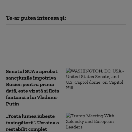
Te-ar putea interesa și:
Peste jumătate dintre ucraineni
se opun „categoric” cedării
Donbasului. Ce opinie au despre
„înghețarea” războiului (sondaj)
Senatul SUA a aprobat
sancțiunile împotriva
Rusiei: pentru prima
dată, este vizată și flota
fantomă a lui Vladimir
Putin
„Toată lumea iubește
învingătorii”. Ucraina a
restabilit complet