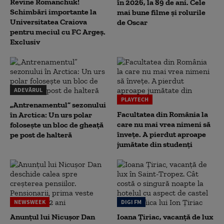
Revine Romanchuk!
în 2026, la 89 de ani. Cele
Schimbări importante la
mai bune filme și rolurile
Universitatea Craiova
de Oscar
pentru meciul cu FC Argeş.
Exclusiv
ADEVĂRUL
PLAYTECH
„Antrenamentul” sezonului
Facultatea din România la
în Arctica: Un urs polar
care nu mai vrea nimeni să
folosește un bloc de gheață
înveţe. A pierdut aproape
pe post de halteră
jumătate din studenţi
NEWSWEEK
DIGI FM
Anunțul lui Nicușor Dan
Ioana Țiriac, vacanță de lux