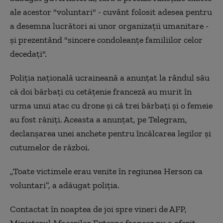
ale acestor "voluntari" - cuvânt folosit adesea pentru
a desemna lucrători ai unor organizaţii umanitare -
şi prezentând "sincere condoleanţe familiilor celor
decedaţi".
Poliţia naţională ucraineană a anunţat la rândul său
că doi bărbaţi cu cetăţenie franceză au murit în
urma unui atac cu drone şi că trei bărbaţi şi o femeie
au fost răniţi. Aceasta a anunţat, pe Telegram,
declanşarea unei anchete pentru încălcarea legilor şi
cutumelor de război.
„Toate victimele erau venite în regiunea Herson ca
voluntari”, a adăugat poliţia.
Contactat în noaptea de joi spre vineri de AFP,