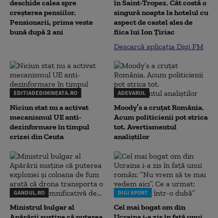
deschide calea spre
în Saint-Tropez. Cât costă o
creșterea pensiilor.
singură noapte la hotelul cu
Pensionarii, prima veste
aspect de castel ales de
bună după 2 ani
fiica lui Ion Țiriac
Descarcă aplicația Digi FM
EDITIADEDIMINEATA.RO
ADEVARUL
Niciun stat nu a activat
Moody’s a cruțat România.
mecanismul UE anti-
Acum politicienii pot strica
dezinformare în timpul
tot. Avertismentul
crizei din Ceuta
analiștilor
GANDUL.RO
DIGI SPORT
Ministrul bulgar al
Cel mai bogat om din
Apărării susține că puterea
Ucraina i-a zis în față unui