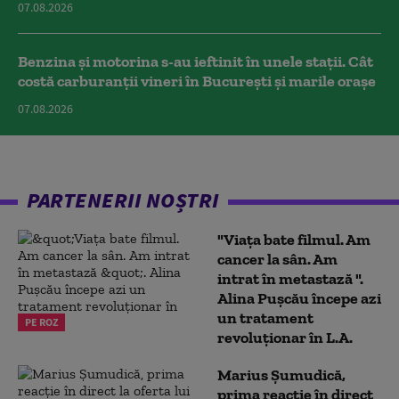
07.08.2026
Benzina și motorina s-au ieftinit în unele stații. Cât
costă carburanții vineri în București și marile orașe
07.08.2026
PARTENERII NOȘTRI
"Viața bate filmul. Am
cancer la sân. Am
intrat în metastază ".
Alina Pușcău începe azi
un tratament
PE ROZ
revoluționar în L.A.
Marius Șumudică,
prima reacție în direct