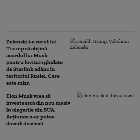
Acţiunile SpaceX se prăbuşesc după
explozia cheltuielilor pentru AI şi
apropierea termenului la care expiră
restricţiile de vânzare
Zelenski i-a cerut lui
Trump să obțină
acordul lui Musk
pentru lovituri ghidate
de Starlink adânc în
teritoriul Rusiei, Care
este miza
Elon Musk vrea să
investească din nou masiv
în alegerile din SUA.
Acțiunea s-ar putea
dovedi decisivă