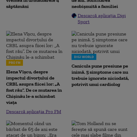
vremea în următoarele 4
de ani. Solicitarea
săptămâni
neobișnuită a familiei
Descarcă aplicația Digi
Sport
DIGI WORLD
PRO FM
Canicula pune presiune pe
Elena Vîșcu, despre
inimă. 5 simptome care nu
impactul divorțului de
trebuie ignorate niciodată,
CRBL asupra fiicei lor: „A
potrivit unui cardiolog
fost rău”. De ce mutarea în
Chișinău le-a schimbat
viața
Descarcă aplicația Pro FM