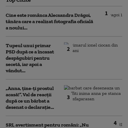
1
Cine este românca Alecsandra Drăgoi,
tânăra care a realizat fotografia oficială
a noului...
Tupeul unui primar
2
PSD după ce a încasat
despăgubiri pentru
secetă, iar apoi a
vândut...
„Anna, ţine-ţi prostul
acasă!”. Val de reacții
3
după ce un bărbat a
desenat o declarație...
4
SRI, avertisment pentru români: „Nu