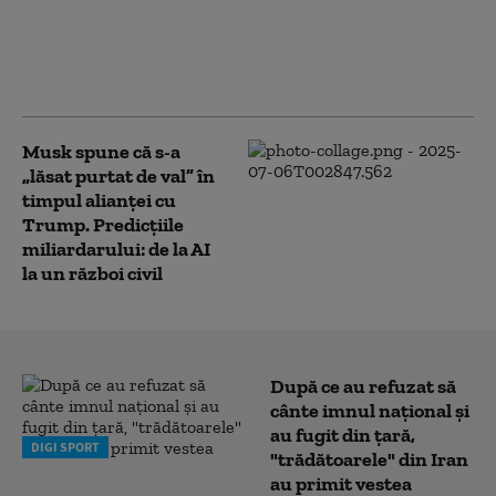
Androidul lui Musk: construit de
Tesla, antrenat de oameni. Cum se
folosește compania de angajați
pentru ca Optimus să copieze omul
Musk spune că s-a
„lăsat purtat de val” în
timpul alianței cu
Trump. Predicțiile
miliardarului: de la AI
la un război civil
După ce au refuzat să
cânte imnul naţional şi
au fugit din ţară,
DIGI SPORT
"trădătoarele" din Iran
au primit vestea