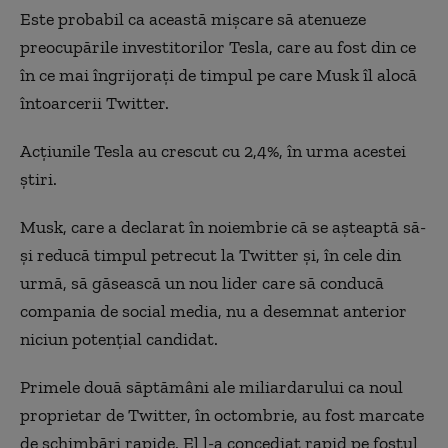
Este probabil ca această mişcare să atenueze
preocupările investitorilor Tesla, care au fost din ce
în ce mai îngrijoraţi de timpul pe care Musk îl alocă
întoarcerii Twitter.
Acţiunile Tesla au crescut cu 2,4%, în urma acestei
ştiri.
Musk, care a declarat în noiembrie că se aşteaptă să-
şi reducă timpul petrecut la Twitter şi, în cele din
urmă, să găsească un nou lider care să conducă
compania de social media, nu a desemnat anterior
niciun potenţial candidat.
Primele două săptămâni ale miliardarului ca noul
proprietar de Twitter, în octombrie, au fost marcate
de schimbări rapide. El l-a concediat rapid pe fostul