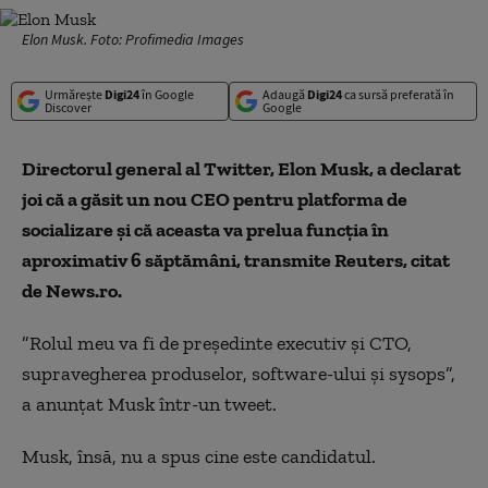
Elon Musk. Foto: Profimedia Images
Urmărește
Digi24
în Google
Adaugă
Digi24
ca sursă preferată în
Discover
Google
Directorul general al Twitter, Elon Musk, a declarat
joi că a găsit un nou CEO pentru platforma de
socializare şi că aceasta va prelua funcţia în
aproximativ 6 săptămâni, transmite Reuters, citat
de News.ro.
”Rolul meu va fi de preşedinte executiv şi CTO,
supravegherea produselor, software-ului şi sysops”,
a anunţat Musk într-un tweet.
Musk, însă, nu a spus cine este candidatul.