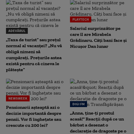
PLAYTECH
Salariul surprinzător pe
ADEVĂRUL
care îl are Mirabela
„Taxa de turist” sau prețul
Grădinaru. Câţi bani face şi
normal al vacanței? „Nu vă
Nicuşor Dan lunar
obligă nimeni să
cumpărați. Prețurile astea
există pentru că cineva le
plătește”
NEWSWEEK
DIGI FM
Pensionarii așteaptă azi o
„Anna, ţine-ţi prostul
decizie importantă despre
acasă!" Reacţii după ce un
pensii. Vor fi înghețate sau
bărbat a desenat o
crescute cu 200 lei?
declaraţie de dragoste pe o