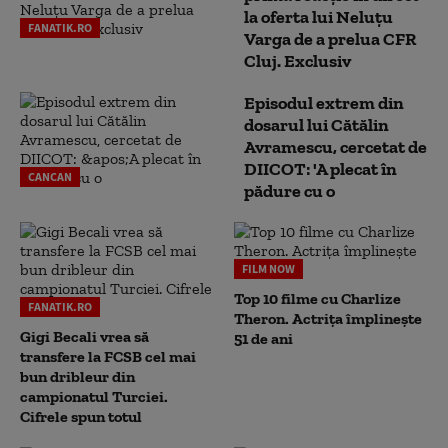
la oferta lui Neluțu
FANATIK.RO
Varga de a prelua CFR
Cluj. Exclusiv
Episodul extrem din
dosarul lui Cătălin
Avramescu, cercetat de
DIICOT: 'A plecat în
CANCAN
pădure cu o
FILM NOW
Top 10 filme cu Charlize
FANATIK.RO
Theron. Actrița împlinește
Gigi Becali vrea să
51 de ani
transfere la FCSB cel mai
bun dribleur din
campionatul Turciei.
Cifrele spun totul