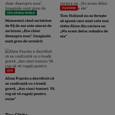
FILM NOW
DIGI ANIMAL WORLD
Tom Holland nu se ferește
Momentul când un bărbat
să spună care sunt cele mai
de 65 de ani este atacat de
slabe filme din cariera sa:
un bizon: „Era chiar
„Nu eram deloc mândru de
deasupra mea”. Imaginile
ele”
sunt greu de urmărit
UTV
Alina Pușcău a dezvăluit că
se confruntă cu o boală
gravă. „Am cinci tumori. Vă
rog să vă rugați pentru
mine”
Top Citite