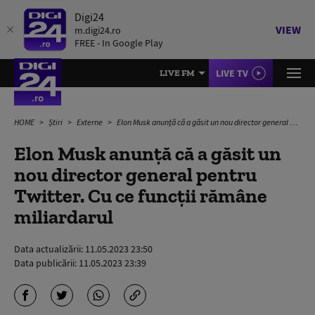
Digi24
VIEW
m.digi24.ro
FREE - In Google Play
LIVE TV
LIVE FM
HOME
Știri
Externe
Elon Musk anunță că a găsit un nou director general pentru Twitter. Cu ce funcții rămâne miliardarul
Elon Musk anunță că a găsit un
nou director general pentru
Twitter. Cu ce funcții rămâne
miliardarul
Data actualizării:
11.05.2023 23:50
Data publicării:
11.05.2023 23:39