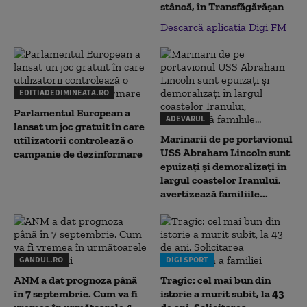
stâncă, în Transfăgărăşan
Descarcă aplicația Digi FM
EDITIADEDIMINEATA.RO
Parlamentul European a
ADEVARUL
lansat un joc gratuit în care
Marinarii de pe portavionul
utilizatorii controlează o
USS Abraham Lincoln sunt
campanie de dezinformare
epuizați și demoralizați în
largul coastelor Iranului,
avertizează familiile...
GANDUL.RO
DIGI SPORT
ANM a dat prognoza până
Tragic: cel mai bun din
în 7 septembrie. Cum va fi
istorie a murit subit, la 43