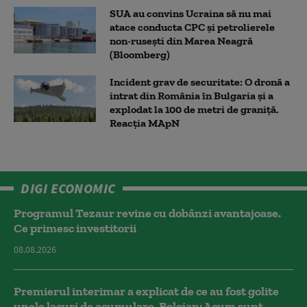
SUA au convins Ucraina să nu mai
atace conducta CPC şi petrolierele
non-ruseşti din Marea Neagră
(Bloomberg)
Incident grav de securitate: O dronă a
intrat din România în Bulgaria şi a
explodat la 100 de metri de graniţă.
Reacția MApN
DIGI ECONOMIC
Programul Tezaur revine cu dobânzi avantajoase.
Ce primesc investitorii
08.08.2026
Premierul interimar a explicat de ce au fost golite
unele lacuri de acumulare. Bolojan: Acum sunt