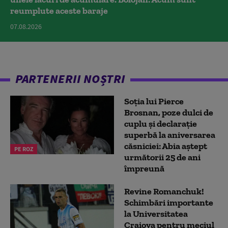
reumplute aceste baraje
07.08.2026
PARTENERII NOȘTRI
Soția lui Pierce
Brosnan, poze dulci de
cuplu și declarație
superbă la aniversarea
căsniciei: Abia aștept
PE ROZ
următorii 25 de ani
împreună
Revine Romanchuk!
Schimbări importante
la Universitatea
Craiova pentru meciul