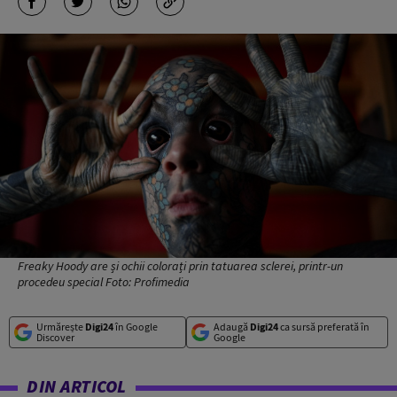
Freaky Hoody are și ochii colorați prin tatuarea sclerei, printr-un
procedeu special Foto: Profimedia
Urmărește
Digi24
în Google
Adaugă
Digi24
ca sursă preferată în
Discover
Google
DIN ARTICOL