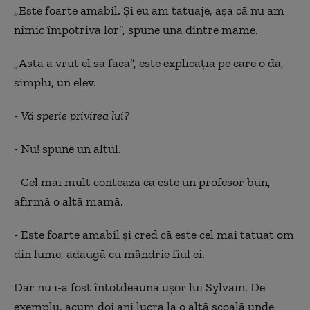
„Este foarte amabil. Și eu am tatuaje, așa că nu am
nimic împotriva lor”, spune una dintre mame.
„Asta a vrut el să facă”, este explicația pe care o dă,
simplu, un elev.
-
Vă sperie privirea lui?
- Nu! spune un altul.
- Cel mai mult contează că este un profesor bun,
afirmă o altă mamă.
- Este foarte amabil și cred că este cel mai tatuat om
din lume, adaugă cu mândrie fiul ei.
Dar nu i-a fost întotdeauna ușor lui Sylvain.
De
exemplu, a
cum doi ani lucra la o altă școală unde