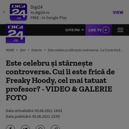
Digi24
VIEW
m.digi24.ro
FREE - In Google Play
LIVE TV
LIVE FM
HOME
Știri
Externe
Este celebru și stârnește controverse. Cui îi este frică de Freaky Hoody, cel mai tatuat profesor? - VIDEO & GALERIE FOTO
Este celebru și stârnește
controverse. Cui îi este frică de
Freaky Hoody, cel mai tatuat
profesor? - VIDEO & GALERIE
FOTO
Data actualizării:
05.06.2021 14:01
Data publicării:
05.06.2021 13:55