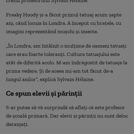
crezul profesorului
Sylvain Hélaine.
Freaky Hoody și-a făcut primul tatuaj acum șapte
ani, când locuia în Londra. A început cu brațele, cu
imagini reprezentând mușchi și insecte.
„În Londra, am întâlnit o mulțime de oameni tatuați
care erau foarte toleranți. Cultura tatuajului este
atât de diferită acolo. M-am îndrăgostit de tatuaje la
prima vedere. Și de aceea mi-am tot făcut de-a
lungul anilor”, explică Sylvain Hélaine.
Ce spun elevii și părinții
S-ar putea să vă surprindă să aflați că este profesor
de școală primară. Dar elevii și părinții nu sunt deloc
deranjați.