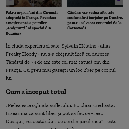
Patru urși orfani din Zărnești,
Când se vor vedea efectele
adoptați în Franța. Povestea
scufundării barjelor pe Dunăre,
emoționantă a primilor
pentru salvarea centralei de la
„emigranți” ai speciei din
Cernavodă
România
În ciuda experienței sale, Sylvain Hélaine - alias
Freaky Hoody - nu s-a obișnuit încă cu durerea.
Tânărul de 35 de ani este cel mai tatuat om din
Franța. Cu greu mai găsești un loc liber pe corpul
lui.
Cum a început totul
„Pielea este oglinda sufletului. Eu chiar cred asta.
Înseamnă că sunt liber și pot să fac ce vreau.
Desigur, respectându-i pe cei din jurul meu” - este