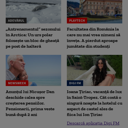
ADEVĂRUL
PLAYTECH
„Antrenamentul” sezonului
Facultatea din România la
în Arctica: Un urs polar
care nu mai vrea nimeni să
folosește un bloc de gheață
înveţe. A pierdut aproape
pe post de halteră
jumătate din studenţi
NEWSWEEK
DIGI FM
Anunțul lui Nicușor Dan
Ioana Țiriac, vacanță de lux
deschide calea spre
în Saint-Tropez. Cât costă o
creșterea pensiilor.
singură noapte la hotelul cu
Pensionarii, prima veste
aspect de castel ales de
bună după 2 ani
fiica lui Ion Țiriac
Descarcă aplicația Digi FM