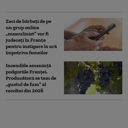
prezidenţiale
Zeci de bărbați de pe
un grup online
„masculinist” vor fi
judecați în Franța
pentru instigare la ură
împotriva femeilor
Incendiile amenință
podgoriile Franței.
Producătorii se tem de
„gustul de fum” al
recoltei din 2026
Şase tineri au fost
împuşcați în sud-estul
Franţei cu o pușcă de
asalt. Atacatorul a tras