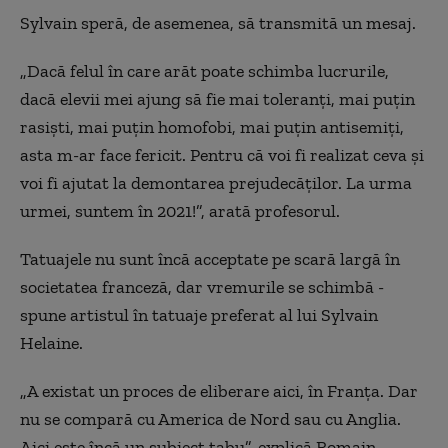
Sylvain speră, de asemenea, să transmită un mesaj.
„Dacă felul în care arăt poate schimba lucrurile,
dacă elevii mei ajung să fie mai toleranți, mai puțin
rasiști, mai puțin homofobi, mai puțin antisemiți,
asta m-ar face fericit. Pentru că voi fi realizat ceva și
voi fi ajutat la demontarea prejudecăților. La urma
urmei, suntem în 2021!”, arată profesorul.
Tatuajele nu sunt încă acceptate pe scară largă în
societatea franceză, dar vremurile se schimbă -
spune artistul în tatuaje preferat al lui Sylvain
Helaine.
„A existat un proces de eliberare aici, în Franța. Dar
nu se compară cu America de Nord sau cu Anglia.
Aici este încă un subiect tabu”, explică Romain