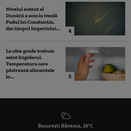
Nivelul scăzut al
Dunării a scos la iveală
Podul lui Constantin,
din timpul Imperiului...
4
La câte grade trebuie
setat frigiderul.
Temperatura care
păstrează alimentele
5
în...
București Băneasa, 26°C