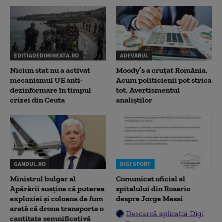
EDITIADEDIMINEATA.RO
ADEVARUL
Niciun stat nu a activat
Moody’s a cruțat România.
mecanismul UE anti-
Acum politicienii pot strica
dezinformare în timpul
tot. Avertismentul
crizei din Ceuta
analiștilor
GANDUL.RO
DIGI SPORT
Ministrul bulgar al
Comunicat oficial al
Apărării susține că puterea
spitalului din Rosario
exploziei și coloana de fum
despre Jorge Messi
arată că drona transporta o
Descarcă aplicația Digi
cantitate semnificativă