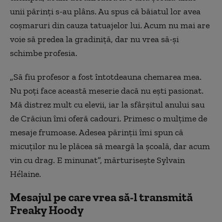
unii părinți s-au plâns. Au spus că băiatul lor avea
coșmaruri din cauza tatuajelor lui. Acum nu mai are
voie să predea la gradiniță, dar nu vrea să-și
schimbe profesia.
„Să fiu profesor a fost întotdeauna chemarea mea.
Nu poți face această meserie dacă nu ești pasionat.
Mă distrez mult cu elevii, iar la sfârșitul anului sau
de Crăciun îmi oferă cadouri. Primesc o mulțime de
mesaje frumoase. Adesea părinții îmi spun că
micuților nu le plăcea să meargă la școală, dar acum
vin cu drag. E minunat”, mărturisește Sylvain
Hélaine.
Mesajul pe care vrea să-l transmită
Freaky Hoody