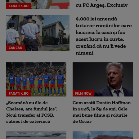
cu FC Argeş. Exclusiv
FANATIK.RO
4.000 lei amendă
tuturor românilor care
locuiesc la casă și fac
acest lucru în curte,
crezând că nu îi vede
CANCAN
nimeni
FANATIK.RO
FILM NOW
„Seamănă cu ăla de
Cum arată Dustin Hoffman
Chelsea, are fundul jos”.
în 2026, la 89 de ani. Cele
Noul transfer al FCSB,
mai bune filme și rolurile
subiect de caterincă
de Oscar