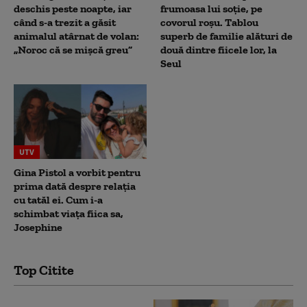
deschis peste noapte, iar
frumoasa lui soție, pe
când s-a trezit a găsit
covorul roșu. Tablou
animalul atârnat de volan:
superb de familie alături de
„Noroc că se mișcă greu”
două dintre fiicele lor, la
Seul
UTV
Gina Pistol a vorbit pentru
prima dată despre relația
cu tatăl ei. Cum i-a
schimbat viața fiica sa,
Josephine
Top Citite