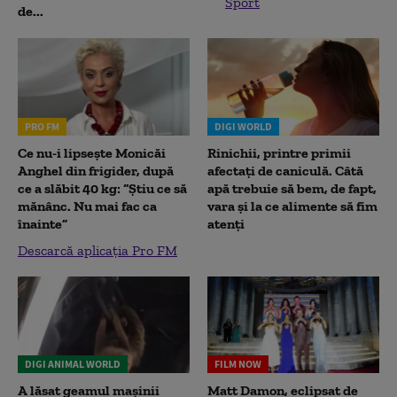
Sport
de...
PRO FM
DIGI WORLD
Ce nu-i lipsește Monicăi
Rinichii, printre primii
Anghel din frigider, după
afectați de caniculă. Câtă
ce a slăbit 40 kg: “Știu ce să
apă trebuie să bem, de fapt,
mănânc. Nu mai fac ca
vara și la ce alimente să fim
înainte”
atenți
Descarcă aplicația Pro FM
DIGI ANIMAL WORLD
FILM NOW
A lăsat geamul mașinii
Matt Damon, eclipsat de