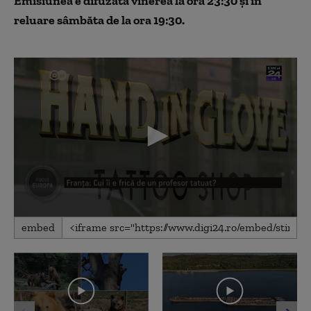
Emisiunea e difuzată vinerea la ora 23:30 și în
reluare sâmbăta de la ora 19:30.
0
embed
seconds
of
4
minutes,
29
seconds