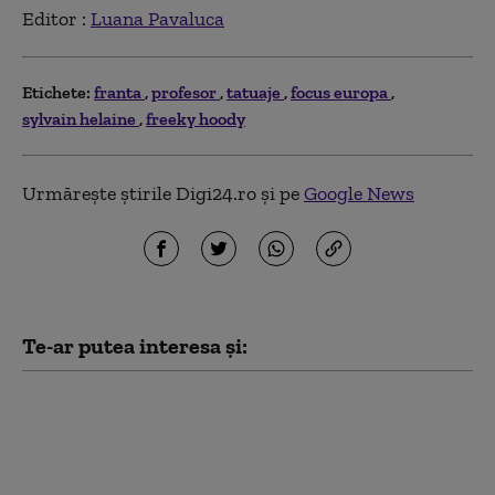
Editor :
Luana Pavaluca
Etichete:
franta
profesor
tatuaje
focus europa
sylvain helaine
freeky hoody
Urmărește știrile Digi24.ro și pe
Google News
Te-ar putea interesa și:
Franţa avertizează că
„nu va tolera nicio
tentativă de ingerinţă
străină” în alegerile