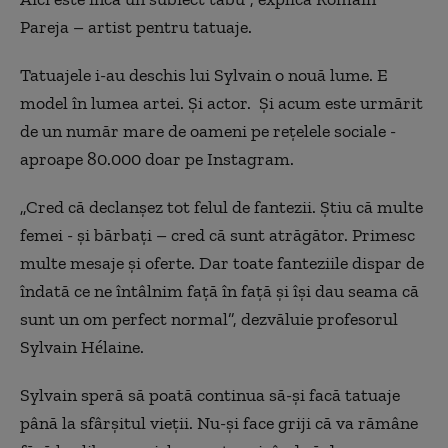
Pareja – artist pentru tatuaje.
Tatuajele i-au deschis lui Sylvain o nouă lume.
E
model în lumea artei. Și actor.
Și acum este urmărit
de un număr mare de oameni pe rețelele sociale -
aproape 80.000 doar pe Instagram.
„Cred că declanșez tot felul de fantezii. Știu că multe
femei - și bărbați – cred că sunt atrăgător. Primesc
multe mesaje și oferte. Dar toate fanteziile dispar de
îndată ce ne întâlnim față în față și își dau seama că
sunt un om perfect normal”, dezvăluie profesorul
Sylvain Hélaine.
Sylvain speră să poată continua să-și facă tatuaje
până la sfârșitul vieții. Nu-și face griji că va rămâne