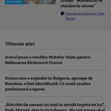
uriașă! ”Momentul va
DIGI SPORT
rămâne în istorie”
Descarcă aplicația Digi
Sport
Ultimele știri
Iranul pune o condiție Statelor Unite pentru
deblocarea Strâmtorii Ormuz
Drona care a explodat în Bulgaria, aproape de
România, a fost identificată. Ce arată analiza
preliminară a epavei
„600.000 de oameni au ieșit în stradă împotriva lui”.
Radu Miruță, atac la Grindeanu: „Nu pot spune că el