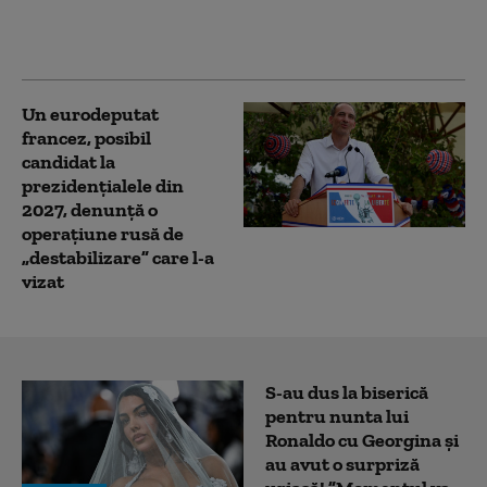
dintr-o maşină și a
fugit
Un eurodeputat
francez, posibil
candidat la
prezidențialele din
2027, denunţă o
operaţiune rusă de
„destabilizare” care l-a
vizat
S-au dus la biserică
pentru nunta lui
Ronaldo cu Georgina și
au avut o surpriză