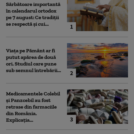
Sărbătoare importantă
în calendarul ortodox
pe 7 august: Ce tradiții
se respectă și cui...
1
Viața pe Pământ ar fi
putut apărea de două
ori. Studiul care pune
sub semnul întrebării...
2
Medicamentele Colebil
și Panzcebil au fost
retrase din farmaciile
din România.
3
Explicația...