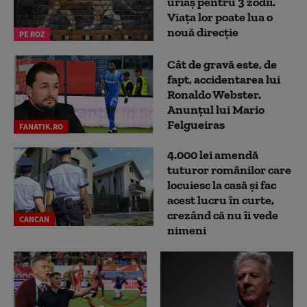
uriaș pentru 3 zodii.
Viața lor poate lua o
nouă direcție
PE ROZ
Cât de gravă este, de
fapt, accidentarea lui
Ronaldo Webster.
Anunțul lui Mario
Felgueiras
FANATIK.RO
4.000 lei amendă
tuturor românilor care
locuiesc la casă și fac
acest lucru în curte,
crezând că nu îi vede
CANCAN
nimeni