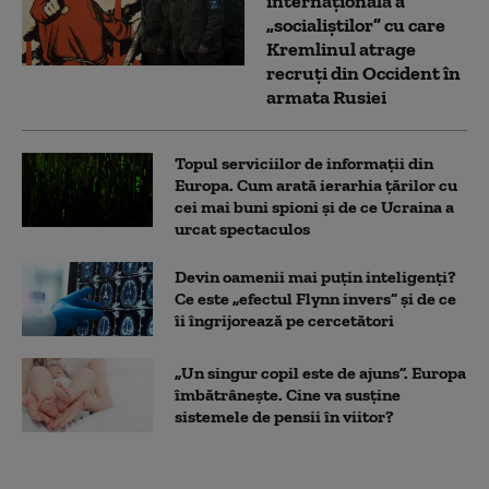
internațională a
„socialiștilor” cu care
Kremlinul atrage
recruți din Occident în
armata Rusiei
Topul serviciilor de informații din
Europa. Cum arată ierarhia țărilor cu
cei mai buni spioni și de ce Ucraina a
urcat spectaculos
Devin oamenii mai puțin inteligenți?
Ce este „efectul Flynn invers” și de ce
îi îngrijorează pe cercetători
„Un singur copil este de ajuns”. Europa
îmbătrânește. Cine va susține
sistemele de pensii în viitor?