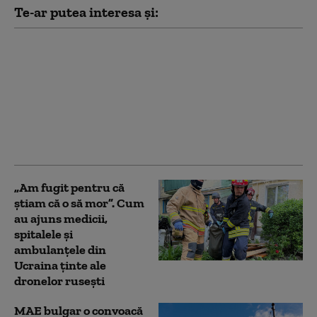
Te-ar putea interesa și:
De la „Top Gun” la
Ghost Bat: Cum arată
noua generație de
aeronave de luptă și ce
rol va avea pilotul în
războiul aerian al
viitorului
„Am fugit pentru că
știam că o să mor”. Cum
au ajuns medicii,
spitalele și
ambulanțele din
Ucraina ținte ale
dronelor rusești
MAE bulgar o convoacă