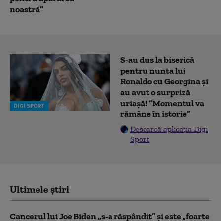
noastră”
S-au dus la biserică
pentru nunta lui
Ronaldo cu Georgina și
au avut o surpriză
uriașă! ”Momentul va
DIGI SPORT
rămâne în istorie”
Descarcă aplicația Digi
Sport
Ultimele știri
Cancerul lui Joe Biden „s-a răspândit” şi este „foarte