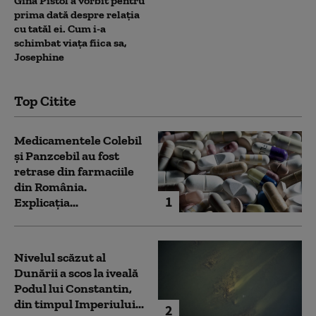
Gina Pistol a vorbit pentru
prima dată despre relația
cu tatăl ei. Cum i-a
schimbat viața fiica sa,
Josephine
Top Citite
Medicamentele Colebil
și Panzcebil au fost
retrase din farmaciile
din România.
1
Explicația...
Nivelul scăzut al
Dunării a scos la iveală
Podul lui Constantin,
din timpul Imperiului...
2