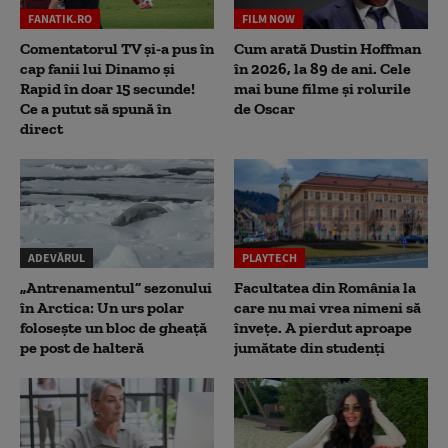
FANATIK.RO
FILM NOW
Comentatorul TV și-a pus în
Cum arată Dustin Hoffman
cap fanii lui Dinamo și
în 2026, la 89 de ani. Cele
Rapid în doar 15 secunde!
mai bune filme și rolurile
Ce a putut să spună în
de Oscar
direct
ADEVĂRUL
PLAYTECH
„Antrenamentul” sezonului
Facultatea din România la
în Arctica: Un urs polar
care nu mai vrea nimeni să
folosește un bloc de gheață
înveţe. A pierdut aproape
pe post de halteră
jumătate din studenţi