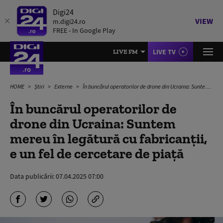
Digi24
VIEW
m.digi24.ro
FREE - In Google Play
LIVE TV
LIVE FM
HOME
Știri
Externe
În buncărul operatorilor de drone din Ucraina: Suntem mereu în legătură cu fabricanții, e un fel de cercetare de piață
În buncărul operatorilor de
drone din Ucraina: Suntem
mereu în legătură cu fabricanții,
e un fel de cercetare de piață
Data publicării:
07.04.2025 07:00