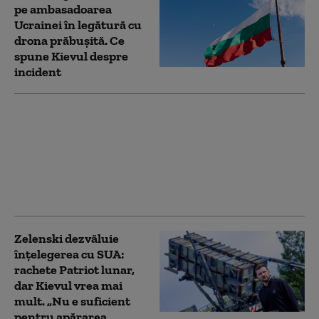
pe ambasadoarea
Ucrainei în legătură cu
drona prăbuşită. Ce
spune Kievul despre
incident
Zelenski la Belgrad,
într-o vizită cu miză
geopolitică. Kievul vrea
să desprindă Serbia de
influența Moscovei: „O
palmă pentru ruși”
Zelenski dezvăluie
înțelegerea cu SUA:
rachete Patriot lunar,
dar Kievul vrea mai
mult. „Nu e suficient
pentru apărarea