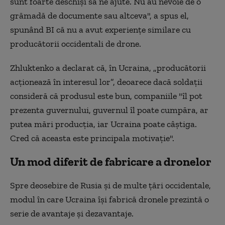
sunt foarte deschiși să ne ajute. Nu au nevoie de o
grămadă de documente sau altceva", a spus el,
spunând BI că nu a avut experiențe similare cu
producătorii occidentali de drone.
Zhluktenko a declarat că, în Ucraina, „producătorii
acționează în interesul lor”, deoarece dacă soldații
consideră că produsul este bun, companiile "îl pot
prezenta guvernului, guvernul îl poate cumpăra, ar
putea mări producția, iar Ucraina poate câștiga.
Cred că aceasta este principala motivație".
Un mod diferit de fabricare a dronelor
Spre deosebire de Rusia și de multe țări occidentale,
modul în care Ucraina își fabrică dronele prezintă o
serie de avantaje și dezavantaje.