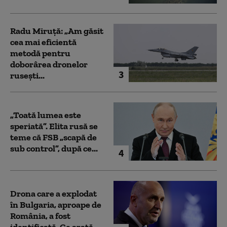
Radu Miruță: „Am găsit
cea mai eficientă
metodă pentru
doborârea dronelor
3
rusești...
„Toată lumea este
speriată”. Elita rusă se
teme că FSB „scapă de
sub control”, după ce...
4
Drona care a explodat
în Bulgaria, aproape de
România, a fost
identificată. Ce arată...