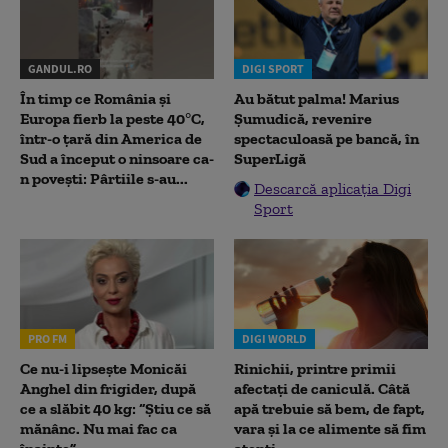
GANDUL.RO
DIGI SPORT
În timp ce România și
Au bătut palma! Marius
Europa fierb la peste 40°C,
Șumudică, revenire
într-o țară din America de
spectaculoasă pe bancă, în
Sud a început o ninsoare ca-
SuperLigă
n povești: Pârtiile s-au...
Descarcă aplicația Digi
Sport
PRO FM
DIGI WORLD
Ce nu-i lipsește Monicăi
Rinichii, printre primii
Anghel din frigider, după
afectați de caniculă. Câtă
ce a slăbit 40 kg: “Știu ce să
apă trebuie să bem, de fapt,
mănânc. Nu mai fac ca
vara și la ce alimente să fim