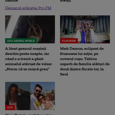
înainte”
atenți
Descarcă aplicația Pro FM
DIGI ANIMAL WORLD
FILM NOW
A lăsat geamul mașinii
Matt Damon, eclipsat de
deschis peste noapte, iar
frumoasa lui soție, pe
când s-a trezit a găsit
covorul roșu. Tablou
animalul atârnat de volan:
superb de familie alături de
„Noroc că se mișcă greu”
două dintre fiicele lor, la
Seul
UTV