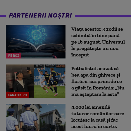
PARTENERII NOȘTRI
Viața acestor 3 zodii se
schimbă în bine până
pe 16 august. Universul
le pregătește un nou
început
PE ROZ
Fotbalistul acuzat că
bea apa din ghivece și
florării, surprins de ce
a găsit în România: „Nu
mă așteptam la asta”
FANATIK.RO
4.000 lei amendă
tuturor românilor care
locuiesc la casă și fac
acest lucru în curte,