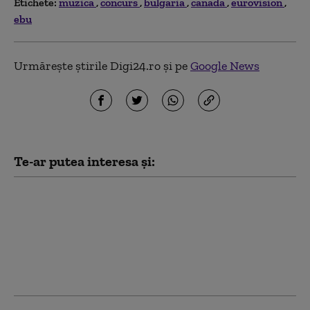
Etichete:
muzica
concurs
bulgaria
canada
eurovision
ebu
Urmărește știrile Digi24.ro și pe
Google News
Te-ar putea interesa și:
MAE bulgar o convoacă
pe ambasadoarea
Ucrainei în legătură cu
drona prăbuşită. Ce
spune Kievul despre
incident