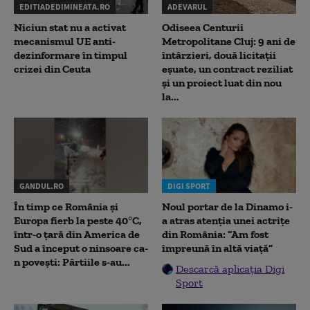
EDITIADEDIMINEATA.RO
ADEVARUL
Niciun stat nu a activat
Odiseea Centurii
mecanismul UE anti-
Metropolitane Cluj: 9 ani de
dezinformare în timpul
întârzieri, două licitații
crizei din Ceuta
eșuate, un contract reziliat
și un proiect luat din nou
la...
GANDUL.RO
DIGI SPORT
În timp ce România și
Noul portar de la Dinamo i-
Europa fierb la peste 40°C,
a atras atenția unei actrițe
într-o țară din America de
din România: ”Am fost
Sud a început o ninsoare ca-
împreună în altă viață”
n povești: Pârtiile s-au...
Descarcă aplicația Digi
Sport