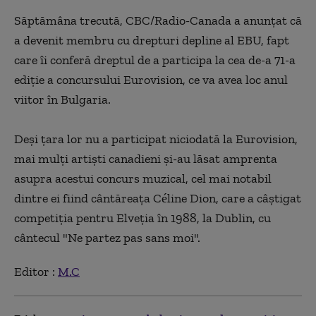
Săptămâna trecută, CBC/Radio-Canada a anunţat că
a devenit membru cu drepturi depline al EBU, fapt
care îi conferă dreptul de a participa la cea de-a 71-a
ediţie a concursului Eurovision, ce va avea loc anul
viitor în Bulgaria.
Deşi ţara lor nu a participat niciodată la Eurovision,
mai mulţi artişti canadieni şi-au lăsat amprenta
asupra acestui concurs muzical, cel mai notabil
dintre ei fiind cântăreaţa Céline Dion, care a câştigat
competiţia pentru Elveţia în 1988, la Dublin, cu
cântecul "Ne partez pas sans moi".
Editor :
M.C