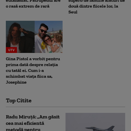
eutanasiat. Patrupedul are
superb de familie alături de
o rasă extrem de rară
două dintre fiicele lor, la
Seul
UTV
Gina Pistol a vorbit pentru
prima dată despre relația
cu tatăl ei. Cum i-a
schimbat viața fiica sa,
Josephine
Top Citite
Radu Miruță: „Am găsit
cea mai eficientă
metodă pentru