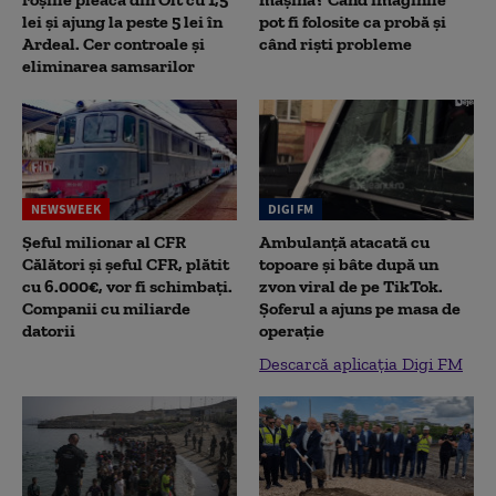
lei și ajung la peste 5 lei în
pot fi folosite ca probă și
Ardeal. Cer controale și
când riști probleme
eliminarea samsarilor
NEWSWEEK
DIGI FM
Șeful milionar al CFR
Ambulanță atacată cu
Călători și șeful CFR, plătit
topoare și bâte după un
cu 6.000€, vor fi schimbați.
zvon viral de pe TikTok.
Companii cu miliarde
Șoferul a ajuns pe masa de
datorii
operație
Descarcă aplicația Digi FM