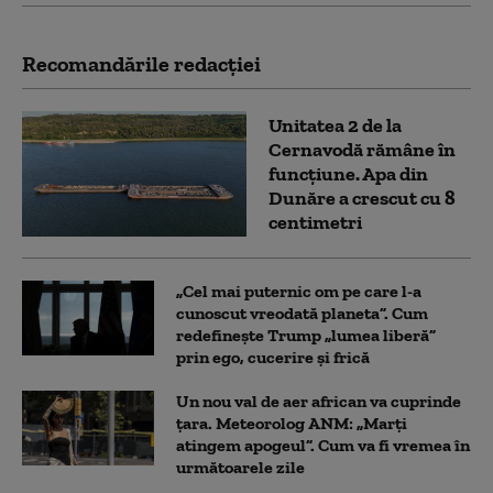
Recomandările redacţiei
Unitatea 2 de la
Cernavodă rămâne în
funcțiune. Apa din
Dunăre a crescut cu 8
centimetri
„Cel mai puternic om pe care l-a
cunoscut vreodată planeta”. Cum
redefinește Trump „lumea liberă”
prin ego, cucerire și frică
Un nou val de aer african va cuprinde
țara. Meteorolog ANM: „Marți
atingem apogeul”. Cum va fi vremea în
următoarele zile