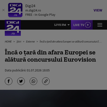
Digi24
VIEW
m.digi24.ro
FREE - In Google Play
LIVE TV
LIVE FM
HOME
Știri
Externe
Încă o țară din afara Europei se alătură concursului Eurovision
Încă o țară din afara Europei se
alătură concursului Eurovision
Data publicării:
01.07.2026 18:05