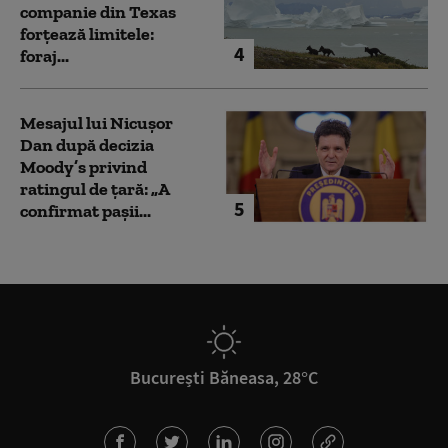
companie din Texas
forțează limitele:
4
foraj...
Mesajul lui Nicușor
Dan după decizia
Moody’s privind
ratingul de țară: „A
5
confirmat pașii...
București Băneasa, 28°C