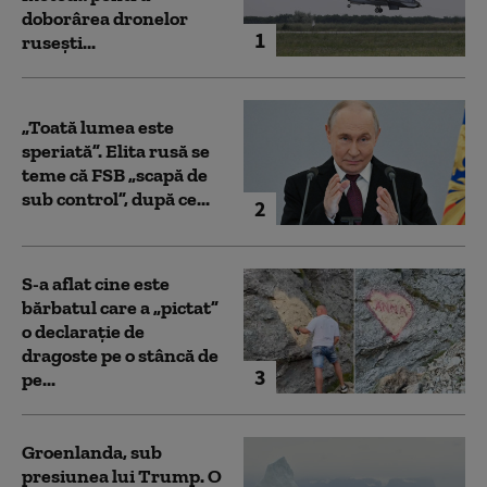
doborârea dronelor
1
rusești...
„Toată lumea este
speriată”. Elita rusă se
teme că FSB „scapă de
sub control”, după ce...
2
S-a aflat cine este
bărbatul care a „pictat”
o declarație de
dragoste pe o stâncă de
3
pe...
Groenlanda, sub
presiunea lui Trump. O