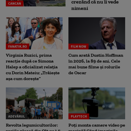
crezând că nu îi vede
CANCAN
nimeni
FANATIK.RO
FILM NOW
Virginia Ruzici, prima
Cum arată Dustin Hoffman
reacție după ce Simona
în 2026, la 89 de ani. Cele
Halep a oficializat relația
mai bune filme și rolurile
cu Dorin Mateiu: „Trăiește
de Oscar
așa cum dorește”
ADEVĂRUL
PLAYTECH
Revolta legumicultorilor:
Poți monta camere video pe
roșiile pleacă din Olt cu 1,5
mașină? Când imaginile