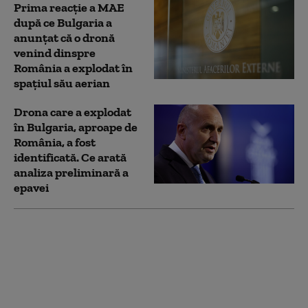
Prima reacție a MAE
după ce Bulgaria a
anunţat că o dronă
venind dinspre
România a explodat în
spaţiul său aerian
Drona care a explodat
în Bulgaria, aproape de
România, a fost
identificată. Ce arată
analiza preliminară a
epavei
Incident grav de
securitate: O dronă a
intrat din România în
Bulgaria şi a explodat
la 100 de metri de
graniţă. Reacția MApN