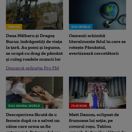
PRO FM
DIGI WORLD
Dana Nălbaru și Dragoș
Oamenii schimbă
Bucur, îndrăgostiți de viața
literalmente felul în care se
la țară. Au pomi și legume,
rotește Pământul,
se ocupă cu drag de pământ
avertizează cercetătorii
și culeg roadele muncii lor
Descarcă aplicația Pro FM
DIGI ANIMAL WORLD
FILM NOW
Descoperirea făcută de o
Matt Damon, eclipsat de
femeie după ce a salvat un
frumoasa lui soție, pe
câine care urma sa fie
covorul roșu. Tablou