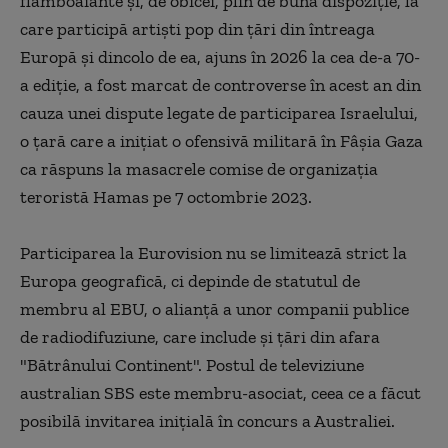
flamboaiante şi, de obicei, plin de bună dispoziţie, la
care participă artişti pop din ţări din întreaga
Europă şi dincolo de ea, ajuns în 2026 la cea de-a 70-
a ediţie, a fost marcat de controverse în acest an din
cauza unei dispute legate de participarea Israelului,
o ţară care a iniţiat o ofensivă militară în Fâşia Gaza
ca răspuns la masacrele comise de organizaţia
teroristă Hamas pe 7 octombrie 2023.
Participarea la Eurovision nu se limitează strict la
Europa geografică, ci depinde de statutul de
membru al EBU, o alianţă a unor companii publice
de radiodifuziune, care include şi ţări din afara
"Bătrânului Continent". Postul de televiziune
australian SBS este membru-asociat, ceea ce a făcut
posibilă invitarea iniţială în concurs a Australiei.