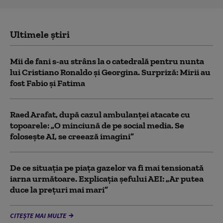
Ultimele știri
Mii de fani s-au strâns la o catedrală pentru nunta
lui Cristiano Ronaldo şi Georgina. Surpriză: Mirii au
fost Fabio şi Fatima
Raed Arafat, după cazul ambulanței atacate cu
topoarele: „O minciună de pe social media. Se
folosește AI, se creează imagini”
De ce situaţia pe piaţa gazelor va fi mai tensionată
iarna următoare. Explicația șefului AEI: „Ar putea
duce la preţuri mai mari”
CITEȘTE MAI MULTE