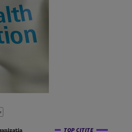
e
TOP CITITE
ganizaţia