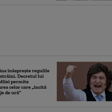
a de Ebola din RD
e intensifică într-un
xcepţional”,
zează OMS
na înăsprește regulile
străini. Decretul lui
Milei permite
rea celor care „incită
je de ură”