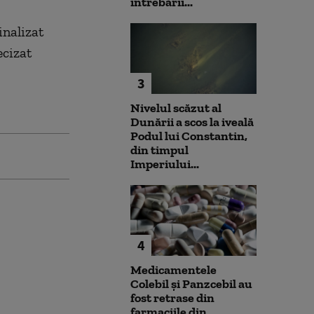
întrebării...
inalizat
ecizat
3
Nivelul scăzut al
Dunării a scos la iveală
Podul lui Constantin,
din timpul
Imperiului...
4
Medicamentele
Colebil și Panzcebil au
fost retrase din
farmaciile din