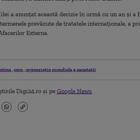
lei a anunţat această decizie în urmă cu un an şi a f
 termenele prevăzute de tratatele internaţionale, a pr
Afacerilor Externe.
.
ntina
oms
organziatia mondiala a sanatatii
tirile Digi24.ro și pe
Google News