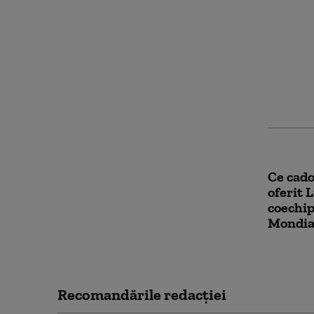
Scandal
Argenti
Lula „h
Cum au 
brazili
Ce cado
oferit 
coechip
Mondia
Recomandările redacţiei