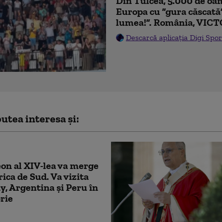
Din Tulcea, 5.000 de oam
Europa cu ”gura căscată
lumea!”. România, VICT
Descarcă aplicația Digi Spor
utea interesa și:
on al XIV-lea va merge
ica de Sud. Va vizita
, Argentina și Peru în
rie