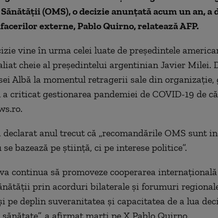
Sănătăţii (OMS), o decizie anunţată acum un an, a 
facerilor externe, Pablo Quirno, relatează AFP.
izie vine în urma celei luate de preşedintele americ
liat cheie al preşedintelui argentinian Javier Milei.
ei Albă la momentul retragerii sale din organizaţie,
 a criticat gestionarea pandemiei de COVID-19 de c
ws.ro.
 declarat anul trecut că „recomandările OMS sunt in
se bazează pe ştiinţă, ci pe interese politice”.
va continua să promoveze cooperarea internaţională
nătăţii prin acorduri bilaterale şi forumuri regionale
i pe deplin suveranitatea şi capacitatea de a lua deci
e sănătate”, a afirmat marţi pe X Pablo Quirno.