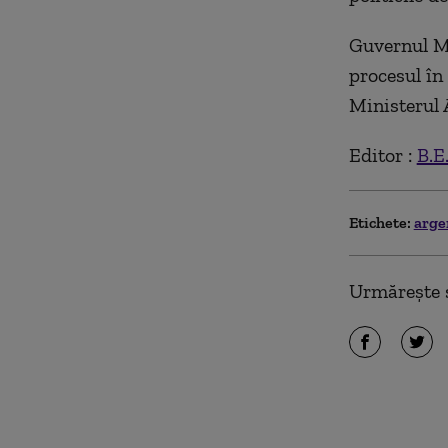
Guvernul Mi
procesul în
Ministerul 
Editor :
B.E
Etichete:
arge
Urmărește ș