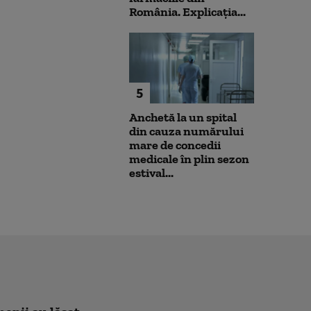
România. Explicația...
5
Anchetă la un spital
din cauza numărului
mare de concedii
medicale în plin sezon
estival...