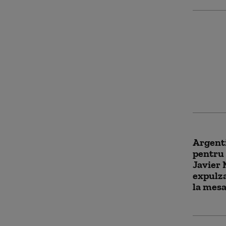
Epidemi
Congo s
ritm „e
averti
Argenti
pentru 
Javier 
expulza
la mesa