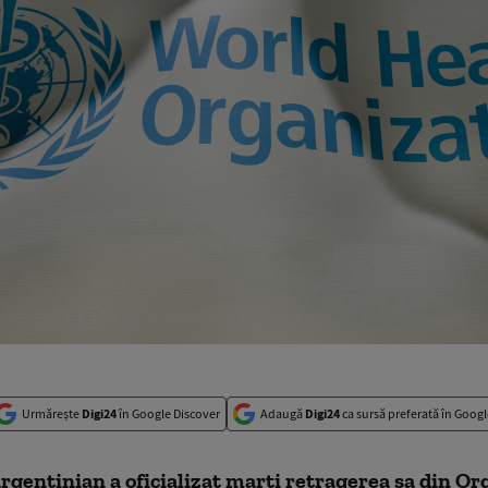
Urmărește
Digi24
în Google Discover
Adaugă
Digi24
ca sursă preferată în Googl
gentinian a oficializat marţi retragerea sa din Or