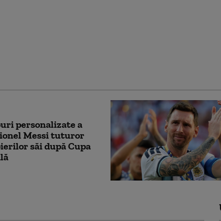
 între Brazilia și
na: Milei l-a numit pe
oț” și „condamnat”.
răspuns autoritățile
ene
uri personalizate a
Lionel Messi tuturor
ierilor săi după Cupa
lă