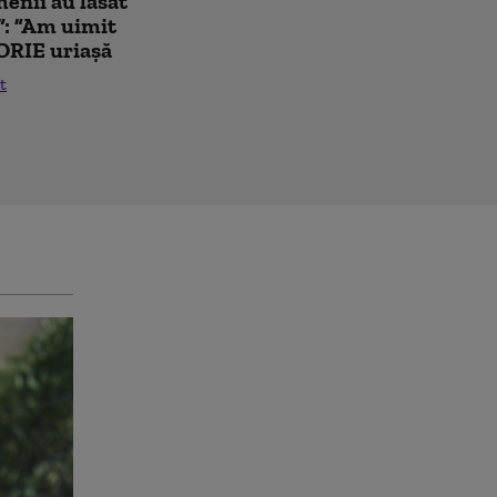
enii au lăsat
”: ”Am uimit
ORIE uriașă
t