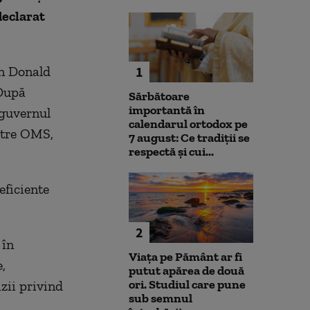
declarat
an Donald
1
 După
Sărbătoare
importantă în
 guvernul
calendarul ortodox pe
ătre OMS,
7 august: Ce tradiții se
respectă și cui...
eficiente
2
 în
Viața pe Pământ ar fi
,
putut apărea de două
ori. Studiul care pune
zii privind
sub semnul