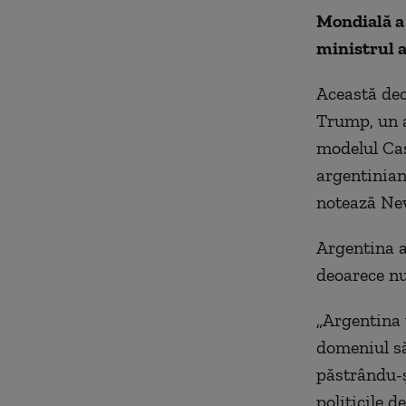
Mondială a 
ministrul a
Această dec
Trump, un a
modelul Cas
argentinian
notează Ne
Argentina a
deoarece nu 
„Argentina 
domeniul să
păstrându-ş
politicile d