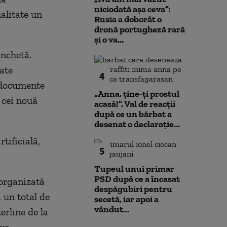
niciodată așa ceva”:
alitate un
Rusia a doborât o
dronă portugheză rară
și o va...
anchetă.
ate
4
i documente
„Anna, ţine-ţi prostul
i cei nouă
acasă!”. Val de reacții
după ce un bărbat a
desenat o declarație...
tificială,
5
Tupeul unui primar
PSD după ce a încasat
organizată
despăgubiri pentru
 un total de
secetă, iar apoi a
vândut...
erline de la