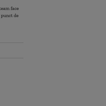
uteam face
n punct de