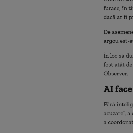
furase, în 
dacă ar fi p
De asemenea
argou est-e
În loc să d
fost atât de
Observer.
AI face
Fără intelig
acuzare”, a 
a coordonat