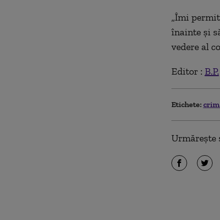
„Îmi permit
înainte și 
vedere al co
Editor :
B.P.
Etichete:
crim
Urmărește ș