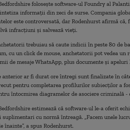
 Bedfordshire folosește software-ul Foundry al Palanti
sintetiza informații din zeci de surse. Compania glob
atelor este controversată, dar Rodenhurst afirmă că, 
olvă infracțiuni și salvează vieți.
nchetatorii trebuiau să caute indicii în peste 80 de b
cum, cu un click de mouse, anchetatorii pot vedea un 
 mii de mesaje WhatsApp, plus documente și apeluri l
 anterior ar fi durat ore întregi sunt finalizate în câ
ecut pentru completarea profilurilor subiecților a fo
ntru întocmirea diagramelor de asociere criminală - 
 Bedfordshire estimează că software-ul le-a oferit echi
ri suplimentari cu normă întreagă. „Facem unele lucr
le înainte”, a spus Rodenhurst.