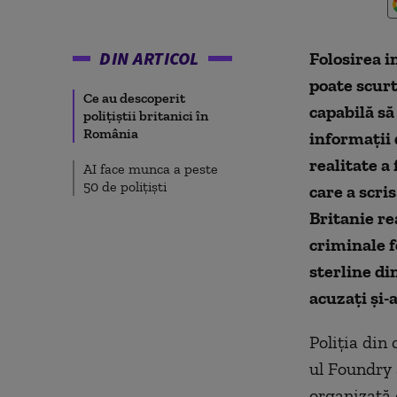
DIN ARTICOL
Folosirea i
poate scurt
Ce au descoperit
capabilă să
polițiștii britanici în
România
informații 
realitate a
AI face munca a peste
50 de polițiști
care a scri
Britanie re
criminale f
sterline di
acuzați și-
Poliția din 
ul Foundry 
organizată 