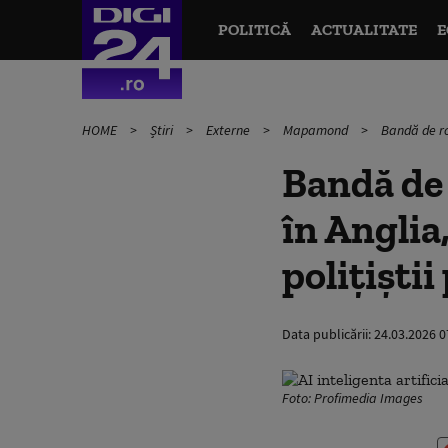
POLITICĂ
ACTUALITATE
E
HOME
Știri
Externe
Mapamond
Bandă de rom
Bandă de
în Anglia,
polițiștii
Data publicării:
24.03.2026 0
Foto: Profimedia Images