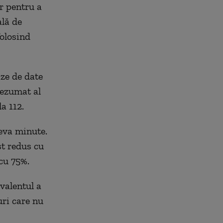
r pentru a
ală de
folosind
aze de date
rezumat al
a 112.
teva minute.
st redus cu
cu 75%.
valentul a
uri care nu