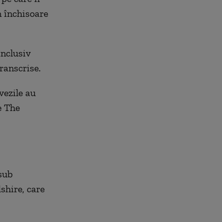
n închisoare
inclusiv
ranscrise.
vezile au
e The
 sub
shire, care