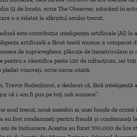
in 51 de locații, scrie The Observer, aducând în actu
are s-a relatat la sfârșitul anului trecut.
dusă este contribuția inteligenței artificiale (AI) la 
teligența artificială a făcut toată munca: a comparat d
 camere de supraveghere, plăcuțe de înmatriculare ș
e pentru a identifica peste 120 de infracțiuni, iar toț
 pledat vinovați, scrie sursa citată.
ei, Trevor Rodenhurst, a declarat că, fără inteligență ar
gur că i-am fi pus pe toți sub acuzare”.
ie anul trecut, nouă membri ai unei bande de crimă 
 au fost condamnați pentru fraudă și condamnați la
ani de închisoare. Aceștia au furat 700.000 de lire st