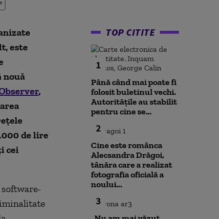
e
TOP CITITE
ganizate
t, este
e
1
ă nouă
Până când mai poate fi
Observer
,
folosit buletinul vechi.
Autoritățile au stabilit
Marea
pentru cine se...
rețele
2
.000 de lire
Cine este românca
i cei
Alecsandra Drăgoi,
tânăra care a realizat
fotografia oficială a
noului...
t software-
3
iminalitate
la
„Nu am mai văzut