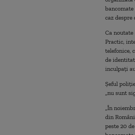
bancomate d
caz despre c
Ca noutate a
Practic, in
telefonice,
de identitat
inculpați au
Șeful poliți
„nu sunt si
„În noiembr
din România
peste 20 de 