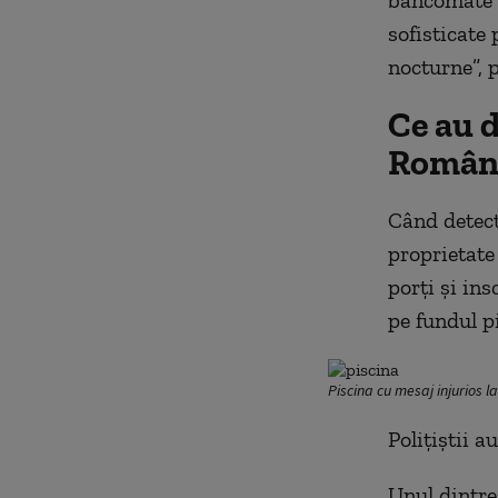
bancomate î
sofisticate 
nocturne”, p
Ce au d
Român
Când detect
proprietate
porți și ins
pe fundul pi
Piscina cu mesaj injurios la
Polițiștii 
Unul dintre