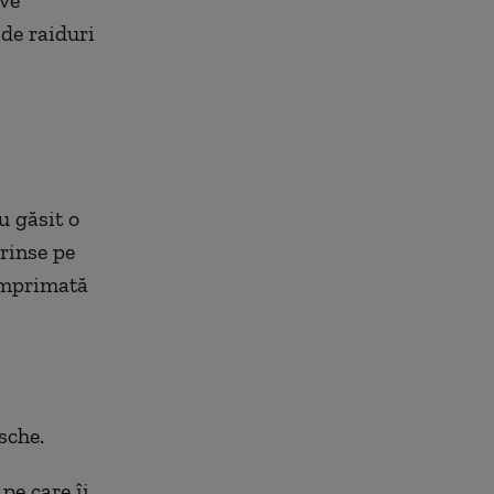
ive
 de raiduri
u găsit o
rinse pe
 imprimată
sche.
pe care îi