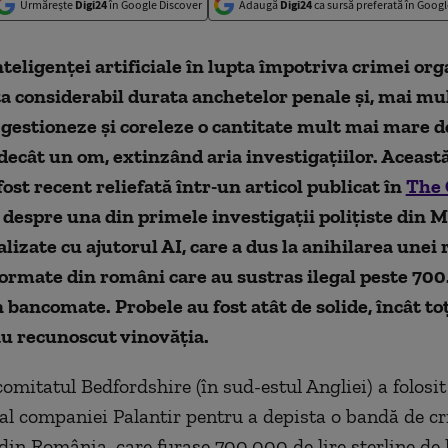
Urmărește
Digi24
în Google Discover
Adaugă
Digi24
ca sursă preferată în Googl
nteligenței artificiale în lupta împotriva crimei or
a considerabil durata anchetelor penale și, mai mul
 gestioneze și coreleze o cantitate mult mai mare d
decât un om, extinzând aria investigațiilor. Aceast
 fost recent reliefată într-un articol publicat în
The 
s despre una din primele investigații polițiste din 
alizate cu ajutorul AI, care a dus la anihilarea unei 
ormate din români care au sustras ilegal peste 700
n bancomate. Probele au fost atât de solide, încât toț
au recunoscut vinovăția.
comitatul Bedfordshire (în sud-estul Angliei) a folosi
al companiei Palantir pentru a depista o bandă de cr
din România, care furase 700.000 de lire sterline de 