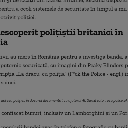
n 51 de locații din Marea Britanie, folosind dispozit
pentru a ocoli sistemele de securitate în timpul a mii
otrivit poliției.
escoperit polițiștii britanici în
ia
ivii au mers în România pentru a investiga banda, a
 puternic securizată, cu imagini din Peaky Blinders p
cripția „La dracu’ cu poliția” (F*ck the Police - engl.)
scinei.
 adresa poliției, în dosarul documentat cu ajutorul AI. Sursă foto: rocu.police.uk
au confiscat bunuri, inclusiv un Lamborghini și un Por
 membrii bandei avea în telefon o fotografie cu banii 