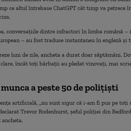
timp ce altul întrebase ChatGPT cât timp va petrece î
rins.
, conversațiile dintre infractori în limba română – 
uropean – au fost traduse instantaneu în engleză și t
ureze luni de zile, ancheta a durat doar săptămâni. Do
 clare, încât toți bărbații au pledat vinovați, mai scri
 munca a peste 50 de polițiști
ența artificială, „nu sunt sigur că i-am fi pus pe toți
declarat Trevor Rodenhurst, șeful poliției din Bedford
 ancheta.