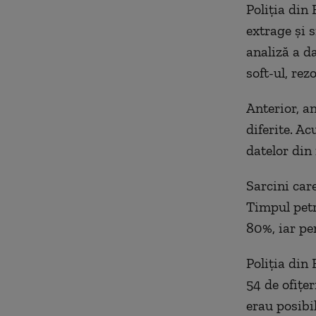
Poliția din
extrage și 
analiză a d
soft-ul, rez
Anterior, a
diferite. A
datelor din
Sarcini care
Timpul petr
80%, iar pe
Poliția din
54 de ofițe
erau posibi