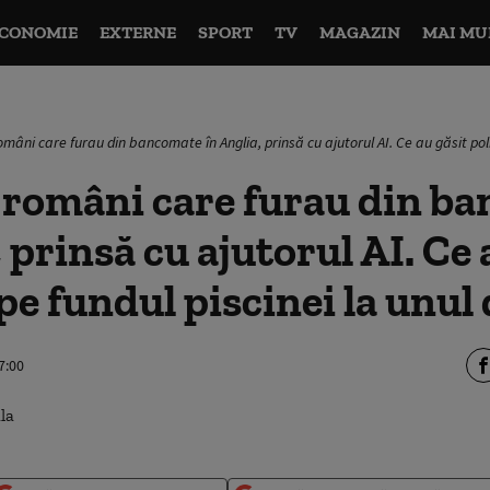
CONOMIE
EXTERNE
SPORT
TV
MAGAZIN
MAI MU
âni care furau din bancomate în Anglia, prinsă cu ajutorul AI. Ce au găsit polițiș
 români care furau din b
 prinsă cu ajutorul AI. Ce 
 pe fundul piscinei la unul 
7:00