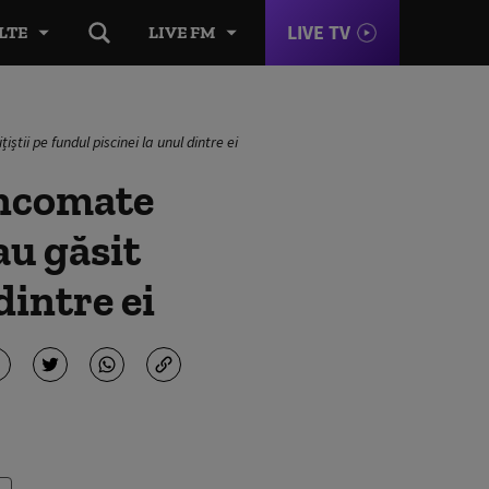
LIVE TV
LTE
LIVE FM
tii pe fundul piscinei la unul dintre ei
ancomate
au găsit
dintre ei