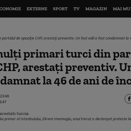
CONOMIE
EXTERNE
SPORT
TV
MAGAZIN
MAI MU
in partidul de opoziție CHP, arestați preventiv. Un fost edil a fost condamnat la 
ulţi primari turci din par
CHP, arestați preventiv. Un
ndamnat la 46 de ani de în
 23:48
3:47
ui primar al Istanbulului, Ekrem Imamoglu, anul trecut a declanşat proteste la