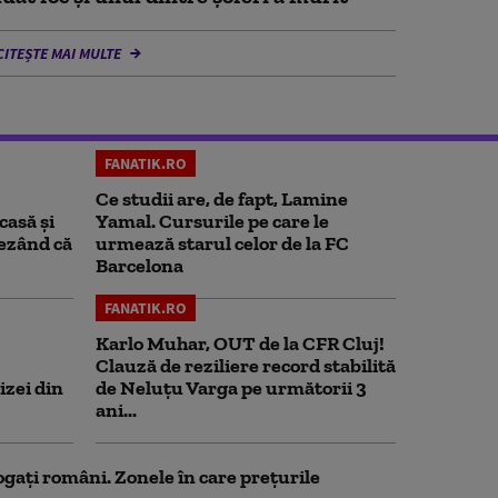
CITEȘTE MAI MULTE
FANATIK.RO
Ce studii are, de fapt, Lamine
casă și
Yamal. Cursurile pe care le
rezând că
urmează starul celor de la FC
Barcelona
FANATIK.RO
Karlo Muhar, OUT de la CFR Cluj!
Clauză de reziliere record stabilită
izei din
de Neluțu Varga pe următorii 3
ani...
ogați români. Zonele în care prețurile