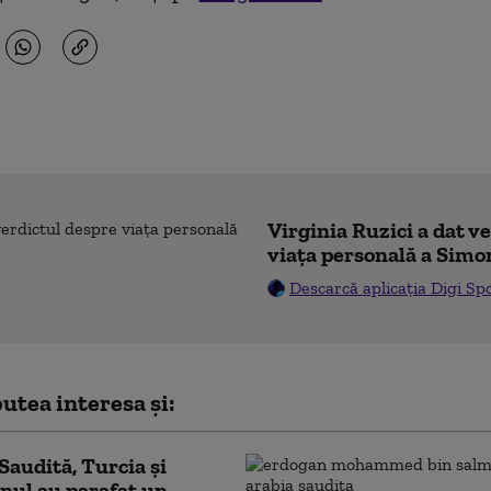
Virginia Ruzici a dat v
viața personală a Simo
Descarcă aplicația Digi Sp
utea interesa și:
Saudită, Turcia și
nul au parafat un