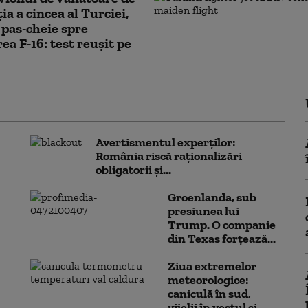
ia a cincea al Turciei,
 pas-cheie spre
rea F-16: test reușit pe
Avertismentul experților:
România riscă raționalizări
obligatorii și...
Groenlanda, sub
presiunea lui
Trump. O companie
din Texas forțează...
Ziua extremelor
meteorologice:
caniculă în sud,
vijelii în vestul și...