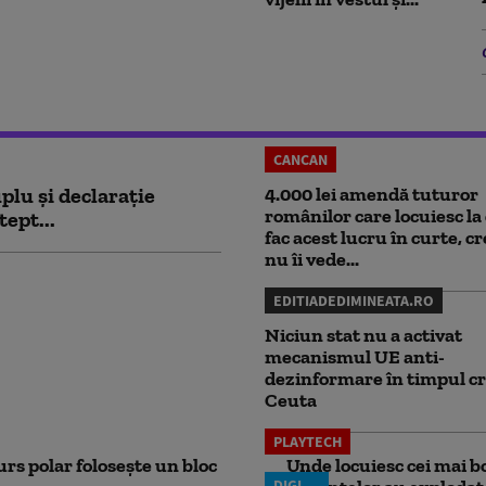
CANCAN
plu și declarație
4.000 lei amendă tuturor
românilor care locuiesc la 
tept...
fac acest lucru în curte, c
nu îi vede...
EDITIADEDIMINEATA.RO
Niciun stat nu a activat
mecanismul UE anti-
dezinformare în timpul cr
Ceuta
PLAYTECH
rs polar folosește un bloc
Unde locuiesc cei mai b
DIGI