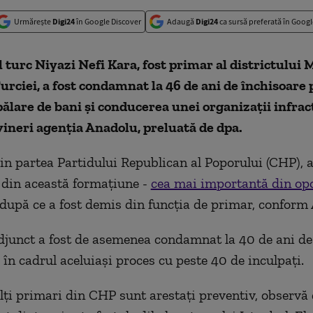
Urmărește
Digi24
în Google Discover
Adaugă
Digi24
ca sursă preferată în Googl
l turc Niyazi Nefi Kara, fost primar al districtului
urciei, a fost condamnat la 46 de ani de închisoare
pălare de bani şi conducerea unei organizaţii infrac
ineri agenţia Anadolu, preluată de dpa.
din partea Partidului Republican al Poporului (CHP), 
din această formaţiune -
cea mai importantă din opo
 după ce a fost demis din funcţia de primar, conform
adjunct a fost de asemenea condamnat la 40 de ani de
 în cadrul aceluiaşi proces cu peste 40 de inculpaţi.
ţi primari din CHP sunt arestaţi preventiv, observă 