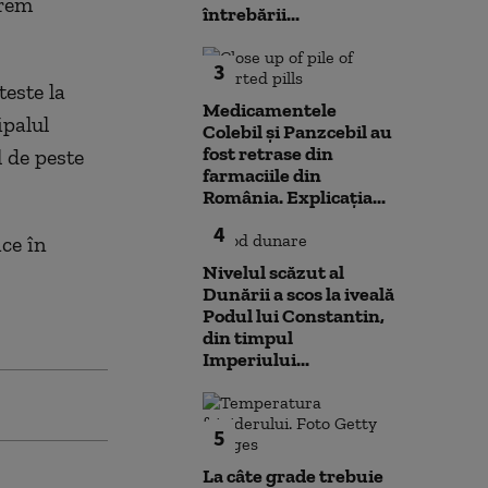
krem
întrebării...
3
este la
Medicamentele
ipalul
Colebil și Panzcebil au
fost retrase din
 de peste
farmaciile din
România. Explicația...
4
ce în
Nivelul scăzut al
Dunării a scos la iveală
Podul lui Constantin,
din timpul
Imperiului...
5
La câte grade trebuie