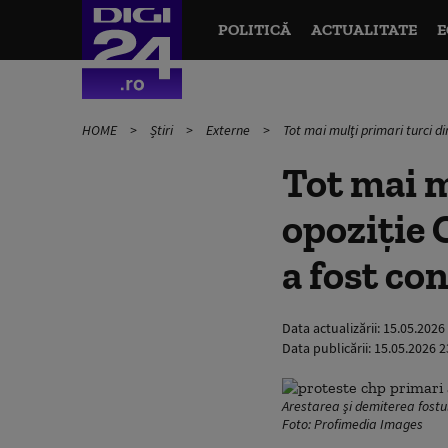
POLITICĂ
ACTUALITATE
E
HOME
Știri
Externe
Tot mai mulţi primari turci d
Tot mai m
opoziție 
a fost co
Data actualizării:
15.05.2026
Data publicării:
15.05.2026 2
Arestarea şi demiterea fostul
Foto: Profimedia Images