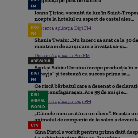
de gheață pe post de halteră
FM
Ioana Țiriac, vacanță de lux în Saint-Tropez
noapte la hotelul cu aspect de castel ales...
PRO
Descarcă aplicația Digi FM
FM
Shania Twain: „Nu încerc să arăt ca la 30 de
mantra ei de azi și cum a învățat să-și...
Descarcă aplicația Pro FM
ADEVARUL
Scut și Sabie: Ucraina începe producția în 
DIGI
„Freyja” și testează cu succes prima sa...
FM
Ce riscă bărbatul care a desenat o declaraț
din Transfăgărășan. Are 55 de ani și e...
DIGI
ANIMAL
Descarcă aplicația Digi FM
WORLD
„Câinele meu arată ca un clovn”. Reacția un
animalul de companie de la salon a devenit.
UTV
Gina Pistol a vorbit pentru prima dată despr