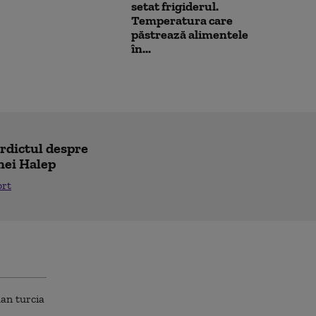
setat frigiderul.
Temperatura care
păstrează alimentele
în...
erdictul despre
nei Halep
ort