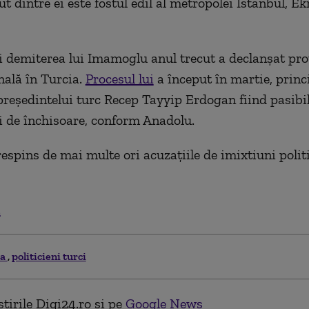
t dintre ei este fostul edil al metropolei Istanbul, E
i demiterea lui Imamoglu anul trecut a declanşat prot
nală în Turcia.
Procesul lui
a început în martie, princ
preşedintelui turc Recep Tayyip Erdogan fiind pasibil
 de închisoare, conform Anadolu.
espins de mai multe ori acuzaţiile de imixtiuni politi
.
ia
politicieni turci
tirile Digi24.ro și pe
Google News