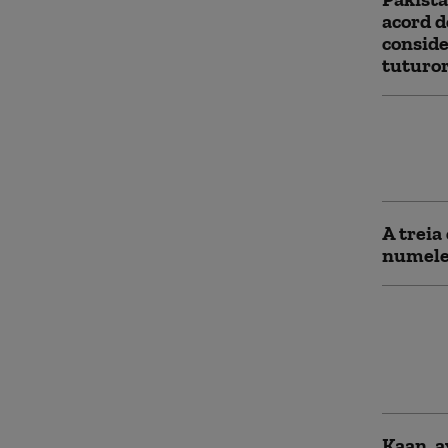
acord d
conside
tuturo
Trei pe
au adus
Turcia
A treia
numele 
Două na
turceșt
Neagră.
măsuri
Kaan, a