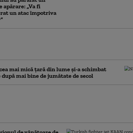
e apărare: „Va fi
rat un atac împotriva
r”
rsoane au fost trimise în judecată după ce
 în România arme letale cumpărate din
 cea mai mică țară din lume și-a schimbat
după mai bine de jumătate de secol
ve civile ale unor companii
i, atacate cu drone în Marea
 Ankara cere Rusiei și Ucrainei
 urgente
vionul de vânătoare de