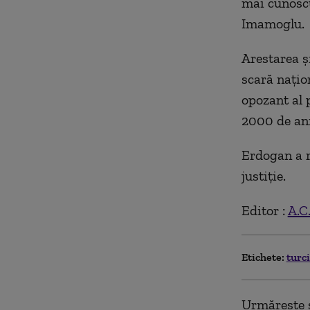
mai cunoscu
Imamoglu.
Arestarea ş
scară naţio
opozant al 
2000 de ani
Erdogan a r
justiţie.
Editor :
A.C
Etichete:
turc
Urmărește ș