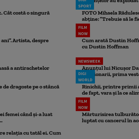
locuințelor au explodat
SPORT
. Cât costă o singură
FOTO Mihaela Rădulescu 
abține: ”Trebuie să le fi
FILM
NOW
 ani”. Artista, despre
Cum arată Dustin Hoffma
cu Dustin Hoffman
NEWSWEEK
masă a antirachetelor
Anunțul lui Nicușor Dan
DIGI
Pensionarii, prima vest
WORLD
ie de dragoste pe o stâncă
Rinichii, printre primii
de fapt, vara și la ce ali
FILM
NOW
ei femei când și-a luat
Mărturisirea tulburătoar
..
luptat cu cancerul în ac
e relația cu tatăl ei. Cum