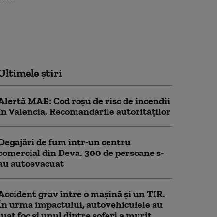
Ultimele știri
Alertă MAE: Cod roșu de risc de incendii
în Valencia. Recomandările autorităților
Degajări de fum într-un centru
comercial din Deva. 300 de persoane s-
au autoevacuat
Accident grav între o mașină și un TIR.
În urma impactului, autovehiculele au
luat foc și unul dintre șoferi a murit