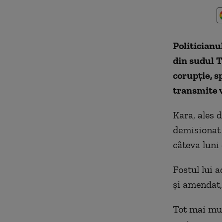
Politicianu
din sudul T
corupţie, s
transmite v
Kara, ales 
demisionat 
câteva luni
Fostul lui 
şi amendat,
Tot mai mul