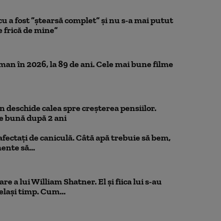
a fost ”ștearsă complet” și nu s-a mai putut
e frică de mine”
n în 2026, la 89 de ani. Cele mai bune filme
 deschide calea spre creșterea pensiilor.
e bună după 2 ani
 afectați de caniculă. Câtă apă trebuie să bem,
mente să...
e a lui William Shatner. El și fiica lui s-au
elași timp. Cum...