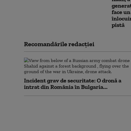
generaț
face un
înlocui
pistă
Recomandările redacţiei
Incident grav de securitate: O dronă a
intrat din România în Bulgaria...