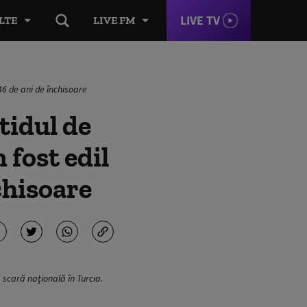
LIVE TV
LTE
LIVE FM
46 de ani de închisoare
tidul de
 fost edil
chisoare
 scară naţională în Turcia.