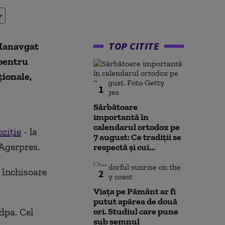
e
TOP CITITE
 Manavgat
 pentru
ţionale,
1
Sărbătoare
a
importantă în
calendarul ortodox pe
ziţie
- la
7 august: Ce tradiții se
 Agerpres.
respectă și cui...
 închisoare
2
Viața pe Pământ ar fi
putut apărea de două
dpa. Cel
ori. Studiul care pune
sub semnul