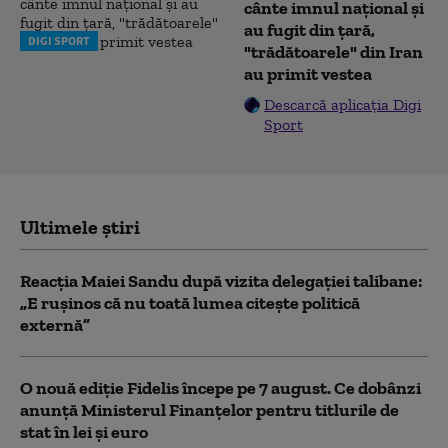
cânte imnul naţional şi
au fugit din ţară,
DIGI SPORT
"trădătoarele" din Iran
au primit vestea
Descarcă aplicația Digi
Sport
Ultimele știri
Reacția Maiei Sandu după vizita delegaţiei talibane:
„E ruşinos că nu toată lumea citeşte politică
externă”
O nouă ediție Fidelis începe pe 7 august. Ce dobânzi
anunță Ministerul Finanțelor pentru titlurile de
stat în lei și euro