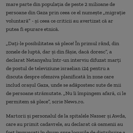
mare parte din populaţia de peste 2 milioane de
persoane din Gaza prin ceea ce el numeşte „migraţie
voluntară” - şi ceea ce criticii au avertizat că ar
putea fi epurare etnică.
„Daţi-le posibilitatea să plece! În primul rând, din
zonele de luptă, dar şi din fâşie, dacă doresc”, a
declarat Netanyahu într-un interviu difuzat marţi
de postul de televiziune israelian i24 pentru a
discuta despre ofensiva planificată în zone care
includ oraşul Gaza, unde se adăpostesc sute de mii
de persoane strămutate. „Nu îi împingem afară, ci le
permitem să plece”, scrie News.ro.
Martorii şi personalul de la spitalele Nasser şi Awda,
care au primit cadavrele, au declarat că oamenii au
fost împuşcaţi în drum spre locurile de distribuire a