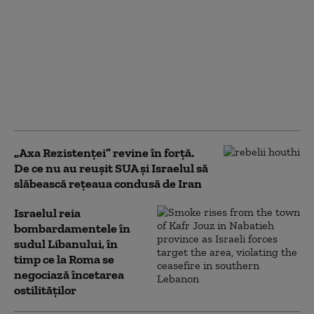
„Consiliul pentru Pace”
al lui Trump a elaborat
un plan pentru Fâșia
Gaza, dar
bombardamentele
israeliene s-au
intensificat
„Axa Rezistenței” revine în forță.
De ce nu au reușit SUA și Israelul să
slăbească rețeaua condusă de Iran
Israelul reia
bombardamentele în
sudul Libanului, în
timp ce la Roma se
negociază încetarea
ostilităților