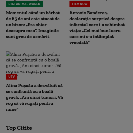
DIGI ANIMAL WORLD
FILM NOW
Momentul când un bărbat
Antonio Banderas,
de 65 de ani este atacat de
declarație surpriză despre
un bizon: „Era chiar
infarctul care i-a schimbat
deasupra mea”. Imaginile
viața: „Cel mai bun lucru
sunt greu de urmărit
care mi s-a întâmplat
vreodată”
UTV
Alina Pușcău a dezvăluit că
se confruntă cu o boală
gravă. „Am cinci tumori. Vă
rog să vă rugați pentru
mine”
Top Citite