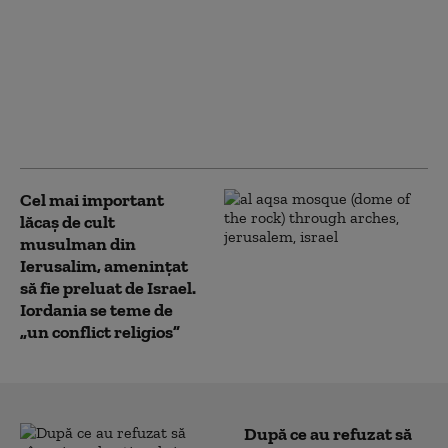
Netanyahu confirmă
că Israelul nu a
acceptat proiectul lui
Trump pentru Gaza:
„Nu este planul
nostru”
Cel mai important
lăcaş de cult
musulman din
Ierusalim, amenințat
să fie preluat de Israel.
Iordania se teme de
„un conflict religios”
După ce au refuzat să