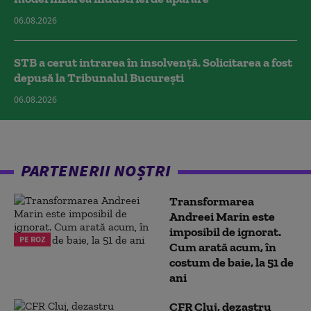
06.08.2026
STB a cerut intrarea în insolvență. Solicitarea a fost
depusă la Tribunalul București
06.08.2026
PARTENERII NOȘTRI
Transformarea
Andreei Marin este
imposibil de ignorat.
PE ROZ
Cum arată acum, în
costum de baie, la 51 de
ani
CFR Cluj, dezastru