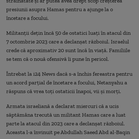
străinătate şi ar putea avea drept scop creşterea
presiunii asupra Hamas pentru a ajunge la o
încetare a focului.
Militanţii deţin încă 50 de ostatici luaţi în atacul din
7 octombrie 2023 care a declanşat războiul. Israelul
crede că aproximativ 20 sunt încă în viaţă. Familiile
se tem că o nouă ofensivă îi pune în pericol.
Întrebat la i24 News dacă s-a închis fereastra pentru
un acord parţial de încetare a focului, Netanyahu a
răspuns că vrea toţi ostaticii înapoi, vii şi morţi.
Armata israeliană a declarat miercuri că a ucis
săptămâna trecută un militant Hamas care a luat
parte la atacul din 2023 care a declanşat războiul.
Aceasta l-a învinuit pe Abdullah Saeed Abd al-Baqin