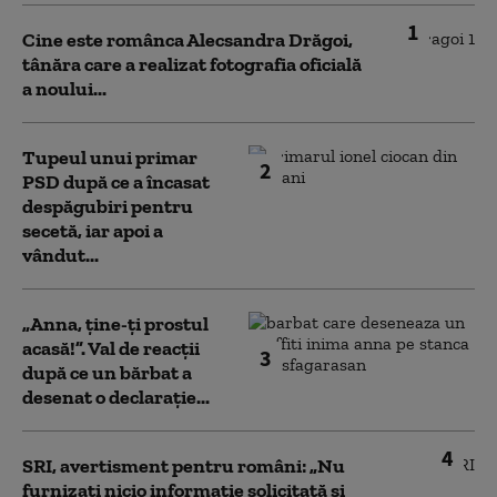
1
Cine este românca Alecsandra Drăgoi,
tânăra care a realizat fotografia oficială
a noului...
Tupeul unui primar
2
PSD după ce a încasat
despăgubiri pentru
secetă, iar apoi a
vândut...
„Anna, ţine-ţi prostul
acasă!”. Val de reacții
3
după ce un bărbat a
desenat o declarație...
4
SRI, avertisment pentru români: „Nu
furnizați nicio informație solicitată și