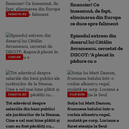
financiar! Ce
înseamnă, de fapt,
FANATIK.RO
eliminarea din Europa
ce duce spre faliment
Episodul extrem din
dosarul lui Cătălin
Avramescu, cercetat de
DIICOT: 'A plecat în
CANCAN
pădure cu o
FANATIK.RO
FILM NOW
Tot adevărul despre
Soția lui Matt Damon,
salariile din bani publici
frumoasa balului într-o
ale jucătorilor de la Steaua.
rochie albastru regal,
Cine e cel mai bine plătit și
mulată pe corp. Luciana a
cum au fost păcăliți cu...
furat atenția la Seul