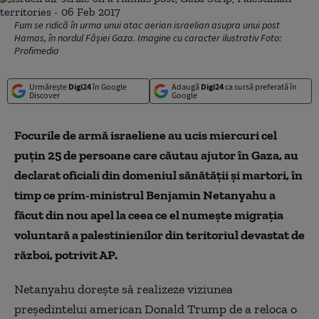
Fum se ridică în urma unui atac aerian israelian asupra unui post
Hamas, în nordul Fâșiei Gaza. Imagine cu caracter ilustrativ Foto:
Profimedia
Urmărește
Digi24
în Google
Adaugă
Digi24
ca sursă preferată în
Discover
Google
Focurile de armă israeliene au ucis miercuri cel
puţin 25 de persoane care căutau ajutor în Gaza, au
declarat oficiali din domeniul sănătăţii şi martori, în
timp ce prim-ministrul Benjamin Netanyahu a
făcut din nou apel la ceea ce el numeşte migraţia
voluntară a palestinienilor din teritoriul devastat de
război, potrivit AP.
Netanyahu doreşte să realizeze viziunea
preşedintelui american Donald Trump de a reloca o