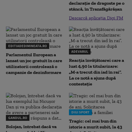
declaraţie de dragoste pe o
stâncă, în Transfăgărăşan
Descarcă aplicația Digi FM
EDITIADEDIMINEATA.RO
ADEVARUL
Parlamentul European a
Reacția învățătoarei care a
lansat un joc gratuit în care
luat 4,90 la titularizare:
utilizatorii controlează o
„M-a trecut din iad în rai”.
campanie de dezinformare
La ce notă a ajuns după
contestație
DIGI SPORT
GANDUL.RO
Tragic: cel mai bun din
Bolojan, întrebat dacă va
istorie a murit subit, la 43