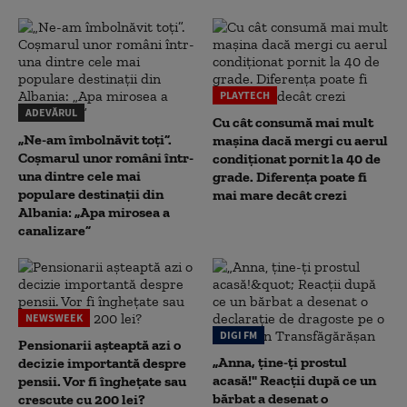
PLAYTECH
ADEVĂRUL
Cu cât consumă mai mult
„Ne-am îmbolnăvit toți”.
mașina dacă mergi cu aerul
Coșmarul unor români într-
condiționat pornit la 40 de
una dintre cele mai
grade. Diferența poate fi
populare destinații din
mai mare decât crezi
Albania: „Apa mirosea a
canalizare”
NEWSWEEK
DIGI FM
Pensionarii așteaptă azi o
„Anna, ţine-ţi prostul
decizie importantă despre
acasă!" Reacţii după ce un
pensii. Vor fi înghețate sau
bărbat a desenat o
crescute cu 200 lei?