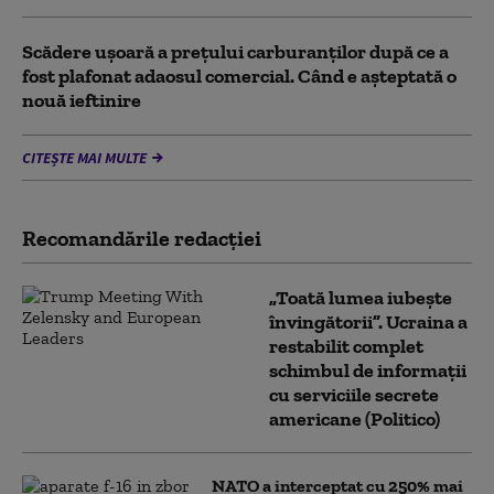
Scădere ușoară a prețului carburanților după ce a
fost plafonat adaosul comercial. Când e așteptată o
nouă ieftinire
CITEȘTE MAI MULTE
Recomandările redacţiei
„Toată lumea iubește
învingătorii”. Ucraina a
restabilit complet
schimbul de informații
cu serviciile secrete
americane (Politico)
NATO a interceptat cu 250% mai