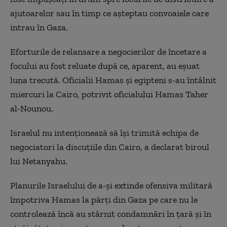
ajutoarelor sau în timp ce aşteptau convoaiele care
intrau în Gaza.
Eforturile de relansare a negocierilor de încetare a
focului au fost reluate după ce, aparent, au eşuat
luna trecută. Oficialii Hamas şi egipteni s-au întâlnit
miercuri la Cairo, potrivit oficialului Hamas Taher
al-Nounou.
Israelul nu intenţionează să îşi trimită echipa de
negociatori la discuţiile din Cairo, a declarat biroul
lui Netanyahu.
Planurile Israelului de a-şi extinde ofensiva militară
împotriva Hamas la părţi din Gaza pe care nu le
controlează încă au stârnit condamnări în ţară şi în