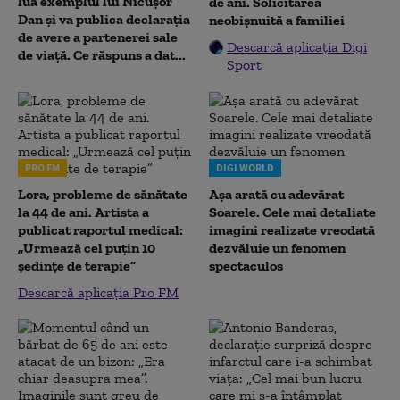
lua exemplul lui Nicușor
de ani. Solicitarea
Dan și va publica declarația
neobișnuită a familiei
de avere a partenerei sale
Descarcă aplicația Digi
de viață. Ce răspuns a dat...
Sport
PRO FM
DIGI WORLD
Lora, probleme de sănătate
Așa arată cu adevărat
la 44 de ani. Artista a
Soarele. Cele mai detaliate
publicat raportul medical:
imagini realizate vreodată
„Urmează cel puțin 10
dezvăluie un fenomen
ședințe de terapie”
spectaculos
Descarcă aplicația Pro FM