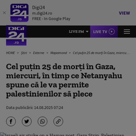
Digi24
VIEW
m.digi24.ro
FREE - In Google Play
LIVE TV
LIVE FM
HOME
Știri
Externe
Mapamond
Cel puțin 25 de morți în Gaza, miercuri, în timp ce Netanyahu spune că le va permite palestinienilor să plece
Cel puțin 25 de morți în Gaza,
miercuri, în timp ce Netanyahu
spune că le va permite
palestinienilor să plece
Data publicării:
14.08.2025 07:24