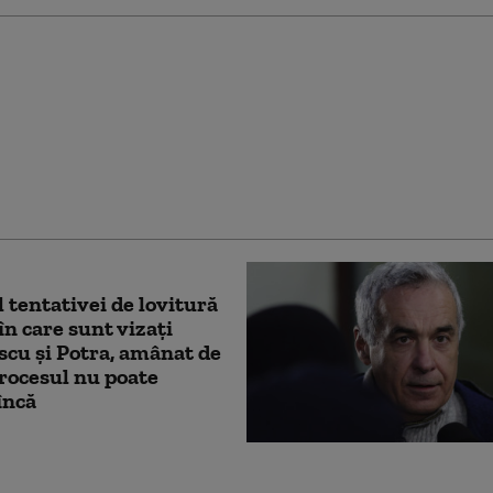
a este peste tot”:
ați de Occident,
 din Myanmar pierd
n fața juntei militare
te de Rusia și China
 tentativei de lovitură
 în care sunt vizați
cu și Potra, amânat de
rocesul nu poate
încă