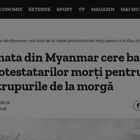
CONOMIE
EXTERNE
SPORT
TV
MAGAZIN
MAI MU
 din Myanmar cere bani de la rudele protestatarilor morți pentru a le lăsa să 
ata din Myanmar cere ban
otestatarilor morți pentru 
 trupurile de la morgă
 08:26
9:40