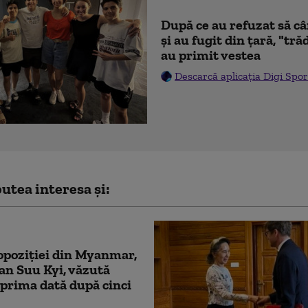
După ce au refuzat să c
şi au fugit din ţară, "tr
au primit vestea
Descarcă aplicația Digi Spor
utea interesa și:
opoziției din Myanmar,
n Suu Kyi, văzută
prima dată după cinci