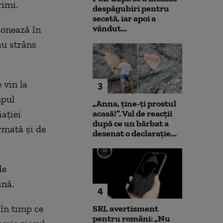
rimi.
despăgubiri pentru
secetă, iar apoi a
vândut...
ionează în
au strâns
 vin la
3
mpul
„Anna, ţine-ţi prostul
ației
acasă!”. Val de reacții
după ce un bărbat a
rmată și de
desenat o declarație...
de
ină.
4
 în timp ce
SRI, avertisment
pentru români: „Nu