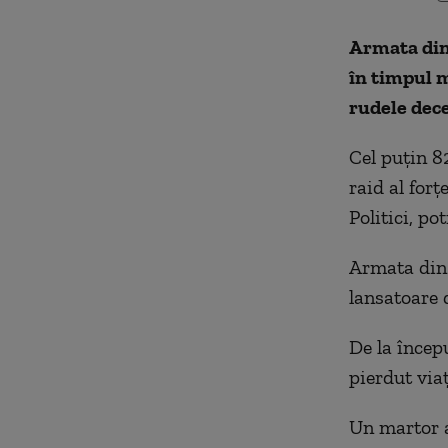
Armata din 
în timpul m
rudele dece
Cel puțin 8
raid al forț
Politici, po
Armata din 
lansatoare 
De la începu
pierdut via
Un martor a