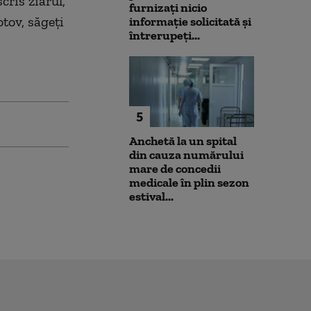
cris ziarul,
furnizați nicio
tov, săgeți
informație solicitată și
întrerupeți...
5
Anchetă la un spital
din cauza numărului
mare de concedii
medicale în plin sezon
estival...