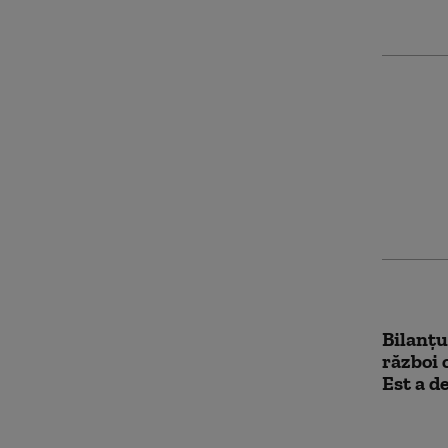
Caviar,
vacanțe
bogații
de războ
câmpul
Bilanţu
război 
Est a d