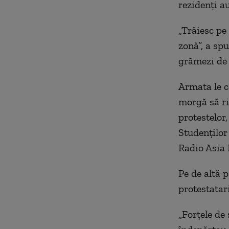
rezidenți au
„Trăiesc pe 
zonă”, a sp
grămezi de c
Armata le ce
morgă să ri
protestelor
Studenților
Radio Asia 
Pe de altă 
protestatar
„Forțele de 