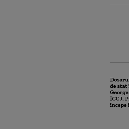
„Moarte
Abandon
rebelii
teren î
susținu
Dosarul
de stat
Georges
ÎCCJ. P
începe 