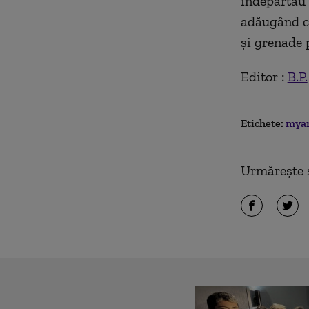
îndepărtau b
adăugând că
și grenade p
Editor :
B.P.
Etichete:
mya
Urmărește ș