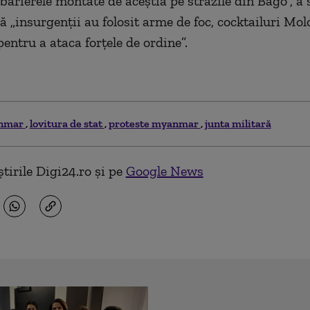
arierele montate de aceștia pe străzile din Bago”, a s
 „insurgenții au folosit arme de foc, cocktailuri Molo
entru a ataca forțele de ordine”.
nmar
lovitura de stat
proteste myanmar
junta militară
tirile Digi24.ro și pe
Google News