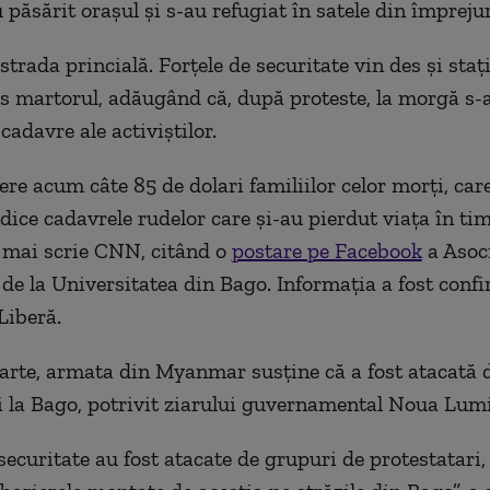
 păsărit orașul și s-au refugiat în satele din împreju
strada princială. Forțele de securitate vin des și staț
us martorul, adăugând că, după proteste, la morgă s-
adavre ale activiștilor.
re acum câte 85 de dolari familiilor celor morți, care
dice cadavrele rudelor care și-au pierdut viața în ti
, mai scrie CNN, citând o
postare pe Facebook
a Asoci
 de la Universitatea din Bago. Informația a fost confi
Liberă.
parte, armata din Myanmar susține că a fost atacată 
i la Bago, potrivit ziarului guvernamental Noua Lum
securitate au fost atacate de grupuri de protestatari,