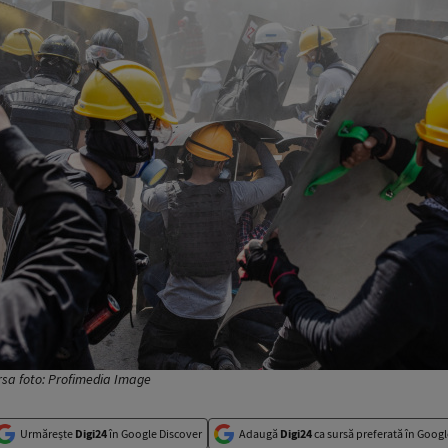
rsa foto: Profimedia Image
Urmărește
Digi24
în Google Discover
Adaugă
Digi24
ca sursă preferată în Googl