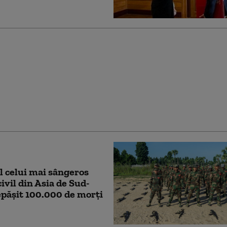
 cluburi de noapte și
 de lux: Cum petrec
 într-o țară devastată
i, la doi pași de
 de luptă
l celui mai sângeros
civil din Asia de Sud-
epăşit 100.000 de morţi