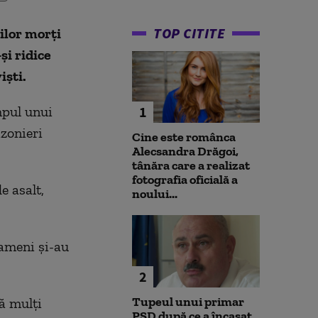
TOP CITITE
ilor morți
și ridice
iști.
mpul unui
1
izonieri
Cine este românca
Alecsandra Drăgoi,
tânăra care a realizat
fotografia oficială a
 asalt,
noului...
oameni și-au
2
Tupeul unui primar
ă mulți
PSD după ce a încasat