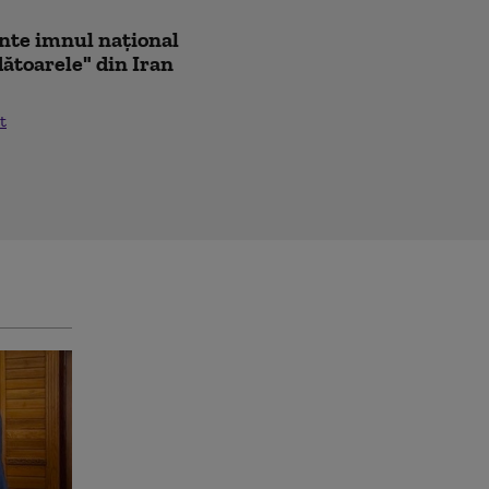
ânte imnul naţional
ădătoarele" din Iran
t