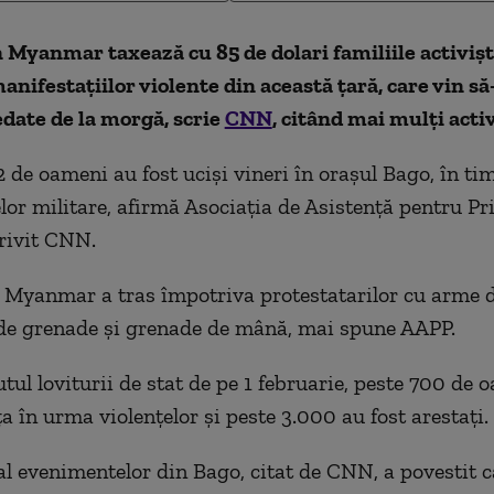
Myanmar taxează cu 85 de dolari familiile activișt
anifestațiilor violente din această țară, care vin să-
date de la morgă, scrie
CNN
, citând mai mulți activ
2 de oameni au fost uciși vineri în orașul Bago, în ti
elor militare, afirmă Asociația de Asistență pentru Pr
trivit CNN.
Myanmar a tras împotriva protestatarilor cu arme de
de grenade și grenade de mână, mai spune AAPP.
tul loviturii de stat de pe 1 februarie, peste 700 de 
ța în urma violențelor și peste 3.000 au fost arestați.
l evenimentelor din Bago, citat de CNN, a povestit c