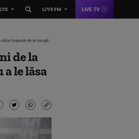
LIVE TV
LTE
LIVE FM
ridice trupurile de la morgă
i de la
a le lăsa