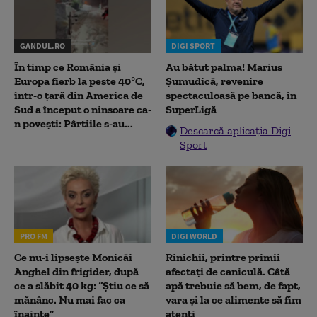
GANDUL.RO
DIGI SPORT
În timp ce România și
Au bătut palma! Marius
Europa fierb la peste 40°C,
Șumudică, revenire
într-o țară din America de
spectaculoasă pe bancă, în
Sud a început o ninsoare ca-
SuperLigă
n povești: Pârtiile s-au...
Descarcă aplicația Digi
Sport
PRO FM
DIGI WORLD
Ce nu-i lipsește Monicăi
Rinichii, printre primii
Anghel din frigider, după
afectați de caniculă. Câtă
ce a slăbit 40 kg: “Știu ce să
apă trebuie să bem, de fapt,
mănânc. Nu mai fac ca
vara și la ce alimente să fim
înainte”
atenți