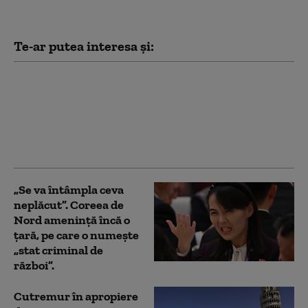
Te-ar putea interesa și:
Japonia, în alertă din
cauza taifunului
Dolphin. Peste 5.000 de
persoane au primit
ordin de evacuare
„Se va întâmpla ceva
neplăcut”. Coreea de
Nord amenință încă o
țară, pe care o numește
„stat criminal de
război”.
Cutremur în apropiere