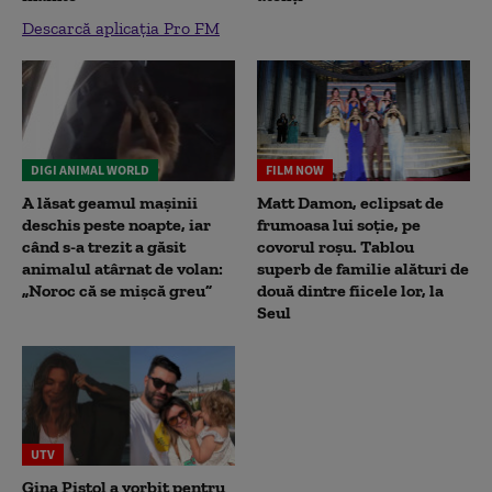
Descarcă aplicația Pro FM
DIGI ANIMAL WORLD
FILM NOW
A lăsat geamul mașinii
Matt Damon, eclipsat de
deschis peste noapte, iar
frumoasa lui soție, pe
când s-a trezit a găsit
covorul roșu. Tablou
animalul atârnat de volan:
superb de familie alături de
„Noroc că se mișcă greu”
două dintre fiicele lor, la
Seul
UTV
Gina Pistol a vorbit pentru