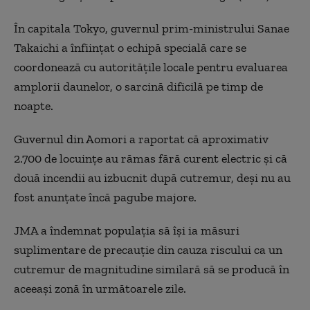
În capitala Tokyo, guvernul prim-ministrului Sanae
Takaichi a înfiinţat o echipă specială care se
coordonează cu autorităţile locale pentru evaluarea
amplorii daunelor, o sarcină dificilă pe timp de
noapte.
Guvernul din Aomori a raportat că aproximativ
2.700 de locuinţe au rămas fără curent electric şi că
două incendii au izbucnit după cutremur, deşi nu au
fost anunţate încă pagube majore.
JMA a îndemnat populaţia să îşi ia măsuri
suplimentare de precauţie din cauza riscului ca un
cutremur de magnitudine similară să se producă în
aceeaşi zonă în următoarele zile.