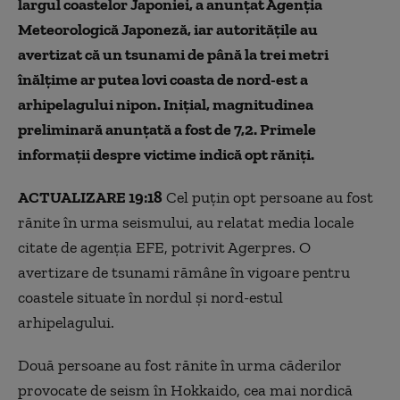
largul coastelor Japoniei, a anunţat Agenţia
Meteorologică Japoneză, iar autorităţile au
avertizat că un tsunami de până la trei metri
înălţime ar putea lovi coasta de nord-est a
arhipelagului nipon. Inițial, magnitudinea
preliminară anunțată a fost de 7,2. Primele
informații despre victime indică opt răniți.
ACTUALIZARE 19:18
Cel puţin opt persoane au fost
rănite în urma seismului, au relatat media locale
citate de agenţia EFE, potrivit Agerpres. O
avertizare de tsunami rămâne în vigoare pentru
coastele situate în nordul şi nord-estul
arhipelagului.
Două persoane au fost rănite în urma căderilor
provocate de seism în Hokkaido, cea mai nordică