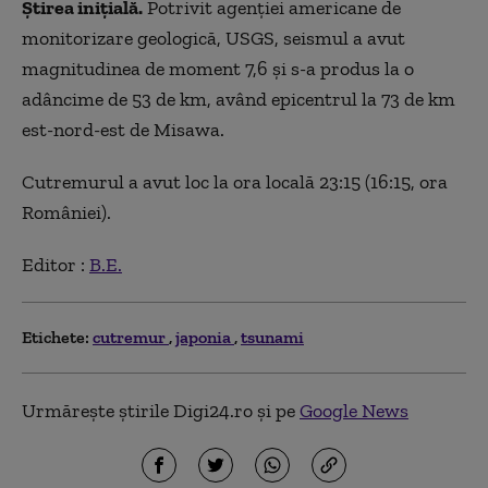
Știrea inițială.
Potrivit agenţiei americane de
monitorizare geologică, USGS, seismul a avut
magnitudinea de moment 7,6 şi s-a produs la o
adâncime de 53 de km, având epicentrul la 73 de km
est-nord-est de Misawa.
Cutremurul a avut loc la ora locală 23:15 (16:15, ora
României).
Editor :
B.E.
Etichete:
cutremur
japonia
tsunami
Urmărește știrile Digi24.ro și pe
Google News