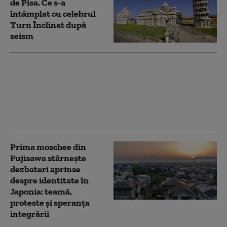
de Pisa. Ce s-a
întâmplat cu celebrul
Turn Înclinat după
seism
Departamentul de Stat
al SUA închide
consulate în țări
considerate aliați
strategici ai Americii
Prima moschee din
Fujisawa stârnește
dezbateri aprinse
despre identitate în
Japonia: teamă,
proteste și speranța
integrării