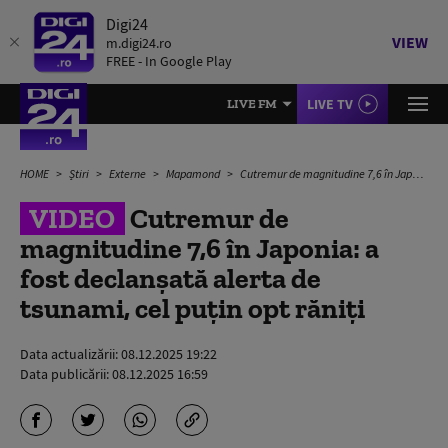
Digi24
VIEW
m.digi24.ro
FREE - In Google Play
LIVE TV
LIVE FM
HOME
Știri
Externe
Mapamond
Cutremur de magnitudine 7,6 în Japonia: a fost declanșată alerta de tsunami, cel puțin opt răniți
VIDEO
Cutremur de
magnitudine 7,6 în Japonia: a
fost declanșată alerta de
tsunami, cel puțin opt răniți
Data actualizării:
08.12.2025 19:22
Data publicării:
08.12.2025 16:59