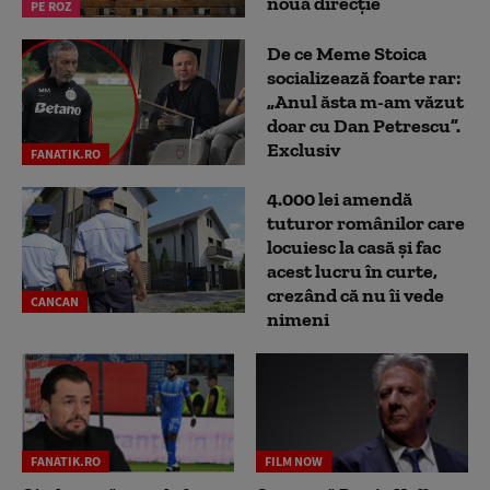
nouă direcție
PE ROZ
De ce Meme Stoica
socializează foarte rar:
„Anul ăsta m-am văzut
doar cu Dan Petrescu”.
Exclusiv
FANATIK.RO
4.000 lei amendă
tuturor românilor care
locuiesc la casă și fac
acest lucru în curte,
crezând că nu îi vede
CANCAN
nimeni
FANATIK.RO
FILM NOW