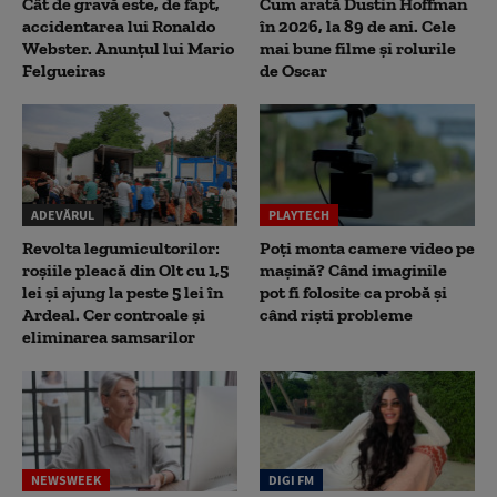
Cât de gravă este, de fapt,
Cum arată Dustin Hoffman
accidentarea lui Ronaldo
în 2026, la 89 de ani. Cele
Webster. Anunțul lui Mario
mai bune filme și rolurile
Felgueiras
de Oscar
ADEVĂRUL
PLAYTECH
Revolta legumicultorilor:
Poți monta camere video pe
roșiile pleacă din Olt cu 1,5
mașină? Când imaginile
lei și ajung la peste 5 lei în
pot fi folosite ca probă și
Ardeal. Cer controale și
când riști probleme
eliminarea samsarilor
NEWSWEEK
DIGI FM