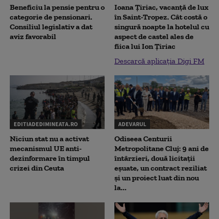
Beneficiu la pensie pentru o
Ioana Țiriac, vacanță de lux
categorie de pensionari.
în Saint-Tropez. Cât costă o
Consiliul legislativ a dat
singură noapte la hotelul cu
aviz favorabil
aspect de castel ales de
fiica lui Ion Țiriac
Descarcă aplicația Digi FM
EDITIADEDIMINEATA.RO
ADEVARUL
Niciun stat nu a activat
Odiseea Centurii
mecanismul UE anti-
Metropolitane Cluj: 9 ani de
dezinformare în timpul
întârzieri, două licitații
crizei din Ceuta
eșuate, un contract reziliat
și un proiect luat din nou
la...