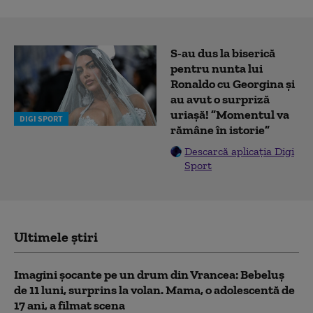
S-au dus la biserică
pentru nunta lui
Ronaldo cu Georgina și
au avut o surpriză
uriașă! ”Momentul va
DIGI SPORT
rămâne în istorie”
Descarcă aplicația Digi
Sport
Ultimele știri
Imagini șocante pe un drum din Vrancea: Bebeluș
de 11 luni, surprins la volan. Mama, o adolescentă de
17 ani, a filmat scena