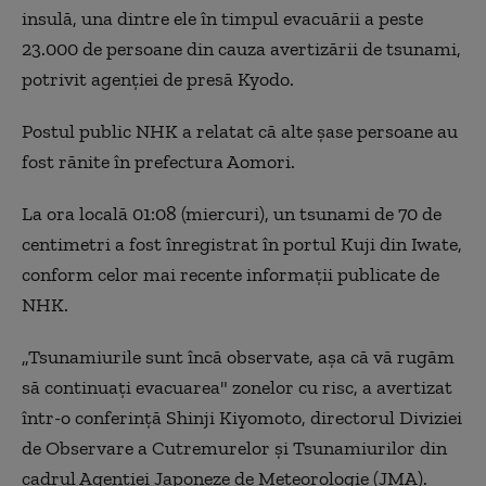
insulă, una dintre ele în timpul evacuării a peste
23.000 de persoane din cauza avertizării de tsunami,
potrivit agenţiei de presă Kyodo.
Postul public NHK a relatat că alte şase persoane au
fost rănite în prefectura Aomori.
La ora locală 01:08 (miercuri), un tsunami de 70 de
centimetri a fost înregistrat în portul Kuji din Iwate,
conform celor mai recente informaţii publicate de
NHK.
„Tsunamiurile sunt încă observate, aşa că vă rugăm
să continuaţi evacuarea" zonelor cu risc, a avertizat
într-o conferinţă Shinji Kiyomoto, directorul Diviziei
de Observare a Cutremurelor şi Tsunamiurilor din
cadrul Agenţiei Japoneze de Meteorologie (JMA).