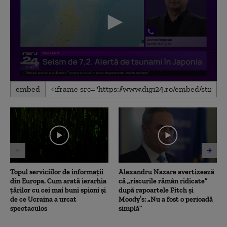
0
embed
seconds
of
3
minutes,
1
second
Topul serviciilor de informații
Alexandru Nazare avertizează
din Europa. Cum arată ierarhia
că „riscurile rămân ridicate”
țărilor cu cei mai buni spioni și
după rapoartele Fitch și
de ce Ucraina a urcat
Moody’s: „Nu a fost o perioadă
spectaculos
simplă”