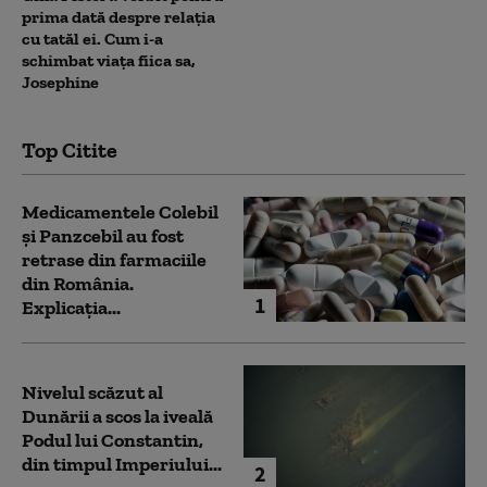
prima dată despre relația
cu tatăl ei. Cum i-a
schimbat viața fiica sa,
Josephine
Top Citite
Medicamentele Colebil
și Panzcebil au fost
retrase din farmaciile
din România.
1
Explicația...
Nivelul scăzut al
Dunării a scos la iveală
Podul lui Constantin,
din timpul Imperiului...
2