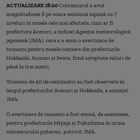
ACTUALIZARE 18:20
Cutremurul a avut
magnitudinea 6 pe scara seismică niponă cu 7
niveluri în zonele cele mai afectate, cum ar fi
prefectura Aomori, a indicat Agenția meteorologică
japoneză (JMA), care a a emis o avertizare de
tsunami pentru zonele costiere din prefecturile
Hokkaido, Aomori şi Iwate, fiind aşteptate valuri de
până la trei metri.
Tsunami de 40 de centimetri au fost observate în
largul prefecturilor Aomori şi Hokkaido, a anunțat
JMA.
O avertizare de tsunami a fost emisă, de asemenea,
pentru prefecturile Miyagi şi Fukushima în urma
cutremurului puternic, potrivit JMA.