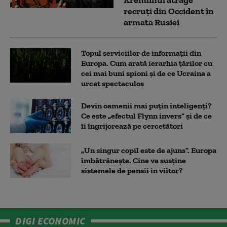
Kremlinul atrage
recruți din Occident în
armata Rusiei
Topul serviciilor de informații din
Europa. Cum arată ierarhia țărilor cu
cei mai buni spioni și de ce Ucraina a
urcat spectaculos
Devin oamenii mai puțin inteligenți?
Ce este „efectul Flynn invers” și de ce
îi îngrijorează pe cercetători
„Un singur copil este de ajuns”. Europa
îmbătrânește. Cine va susține
sistemele de pensii în viitor?
DIGI ECONOMIC