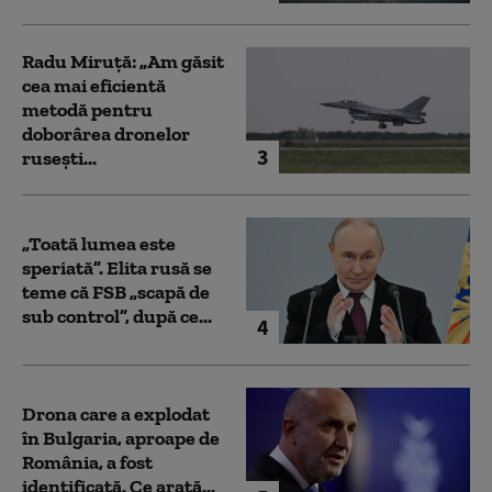
Radu Miruță: „Am găsit
cea mai eficientă
metodă pentru
doborârea dronelor
3
rusești...
„Toată lumea este
speriată”. Elita rusă se
teme că FSB „scapă de
sub control”, după ce...
4
Drona care a explodat
în Bulgaria, aproape de
România, a fost
identificată. Ce arată...