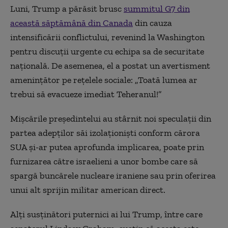
Luni, Trump a părăsit brusc
summitul G7 din
această săptămână din Canada
din cauza
intensificării conflictului, revenind la Washington
pentru discuţii urgente cu echipa sa de securitate
naţională. De asemenea, el a postat un avertisment
ameninţător pe reţelele sociale: „Toată lumea ar
trebui să evacueze imediat Teheranul!”
Mişcările preşedintelui au stârnit noi speculaţii din
partea adepţilor săi izolaţionişti conform cărora
SUA şi-ar putea aprofunda implicarea, poate prin
furnizarea către israelieni a unor bombe care să
spargă buncărele nucleare iraniene sau prin oferirea
unui alt sprijin militar american direct.
Alţi susţinători puternici ai lui Trump, între care