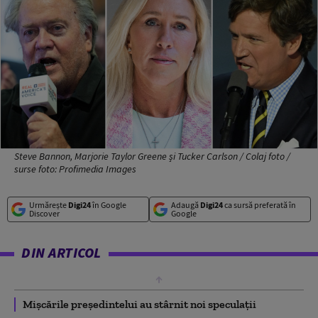
Steve Bannon, Marjorie Taylor Greene și Tucker Carlson / Colaj foto /
surse foto: Profimedia Images
Urmărește
Digi24
în Google
Adaugă
Digi24
ca sursă preferată în
Discover
Google
DIN ARTICOL
Mişcările preşedintelui au stârnit noi speculaţii