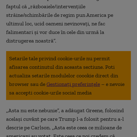
faptul că „războaiele/intervenţiile
străine/schimbările de regim pun America pe
ultimul loc, ucid oameni nevinovaţi, ne fac
falimentari şi vor duce în cele din urmă la
distrugerea noastră”.
Setarile tale privind cookie-urile nu permit
afisarea continutul din aceasta sectiune. Poti
actualiza setarile modulelor coookie direct din
browser sau de
Gestionați preferințele
– e nevoie
sa accepti cookie-urile social media
„Asta nu este nebunie”, a adăugat Greene, folosind
acelaşi cuvânt pe care Trump l-a folosit pentru a-l
descrie pe Carlson. „Asta este ceea ce milioane de
americani au votat. Este ceea ce noi credem că