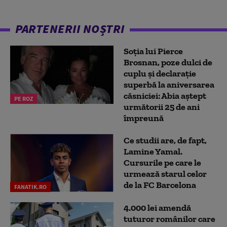
PARTENERII NOȘTRI
Soția lui Pierce
Brosnan, poze dulci de
cuplu și declarație
superbă la aniversarea
căsniciei: Abia aștept
PE ROZ
următorii 25 de ani
împreună
Ce studii are, de fapt,
Lamine Yamal.
Cursurile pe care le
urmează starul celor
de la FC Barcelona
FANATIK.RO
4.000 lei amendă
tuturor românilor care