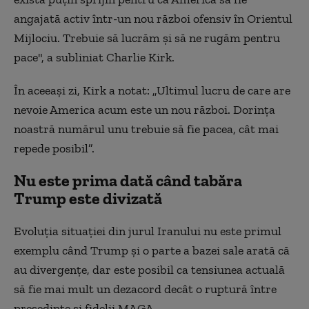
angajată activ într-un nou război ofensiv în Orientul
Mijlociu. Trebuie să lucrăm şi să ne rugăm pentru
pace", a subliniat Charlie Kirk.
În aceeaşi zi, Kirk a notat: „Ultimul lucru de care are
nevoie America acum este un nou război. Dorinţa
noastră numărul unu trebuie să fie pacea, cât mai
repede posibil”.
Nu este prima dată când tabăra
Trump este divizată
Evoluţia situaţiei din jurul Iranului nu este primul
exemplu când Trump şi o parte a bazei sale arată că
au divergenţe, dar este posibil ca tensiunea actuală
să fie mai mult un dezacord decât o ruptură între
preşedinte şi fidelii MAGA.