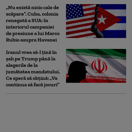
„Nu există nicio cale de
scăpare”. Cuba, colonia
renegată a SUA: în
interiorul campaniei
de presiune a lui Marco
Rubio asupra Havanei
Iranul vrea să-l țină în
șah pe Trump până la
alegerile de la
jumătatea mandatului.
Ce speră să obțină: „Va
continua să facă jocuri”
Noi măsuri ale
administrației Trump
împotriva
universităților:
Investigații privind