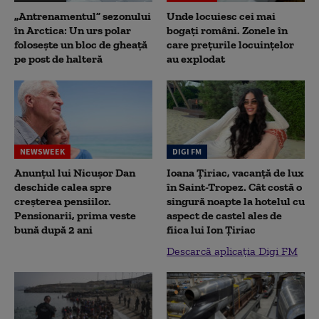
„Antrenamentul” sezonului
Unde locuiesc cei mai
în Arctica: Un urs polar
bogați români. Zonele în
folosește un bloc de gheață
care prețurile locuințelor
pe post de halteră
au explodat
NEWSWEEK
DIGI FM
Anunțul lui Nicușor Dan
Ioana Țiriac, vacanță de lux
deschide calea spre
în Saint-Tropez. Cât costă o
creșterea pensiilor.
singură noapte la hotelul cu
Pensionarii, prima veste
aspect de castel ales de
bună după 2 ani
fiica lui Ion Țiriac
Descarcă aplicația Digi FM