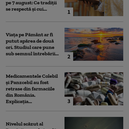
pe 7 august: Ce tradiții
se respectă și cui...
1
Viața pe Pământ ar fi
putut apărea de două
ori. Studiul care pune
sub semnul întrebării...
2
Medicamentele Colebil
și Panzcebil au fost
retrase din farmaciile
din România.
3
Explicația...
Nivelul scăzut al