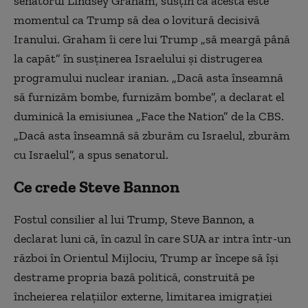
senatorul Lindsey Graham, susţin că acesta este
momentul ca Trump să dea o lovitură decisivă
Iranului. Graham îi cere lui Trump „să meargă până
la capăt” în susţinerea Israelului şi distrugerea
programului nuclear iranian. „Dacă asta înseamnă
să furnizăm bombe, furnizăm bombe”, a declarat el
duminică la emisiunea „Face the Nation” de la CBS.
„Dacă asta înseamnă să zburăm cu Israelul, zburăm
cu Israelul”, a spus senatorul.
Ce crede Steve Bannon
Fostul consilier al lui Trump, Steve Bannon, a
declarat luni că, în cazul în care SUA ar intra într-un
război în Orientul Mijlociu, Trump ar începe să îşi
destrame propria bază politică, construită pe
încheierea relaţiilor externe, limitarea imigraţiei