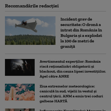
Recomandările redacţiei
Incident grav de
securitate: O dronă a
intrat din România în
Bulgaria şi a explodat
la 100 de metri de
graniţă
Avertismentul experților: România
riscă raționalizări obligatorii și
blackout, din cauza lipsei investițiilor.
Apel către ANRE
Ziua extremelor meteorologice:
caniculă în sud, vijelii în vestul și
centrul țării. ANM a emis trei coduri
galbene HARTĂ
Influencerița Kremlinului: Moscova le