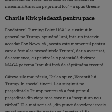
înseamnă America pe primul loc" - a spus Greene.
Charlie Kirk pledează pentru pace
Fondatorul Turning Point USA l-a susţinut în
general pe Trump, spunând luni, într-un interviu
acordat Fox News, că „acesta este momentul pentru
care a fost ales preşedintele Trump”, dar a avertizat,
de asemenea, cu privire la o potenţială divizare
MAGA pe tema Iranului încă de săptămâna trecută.
Câteva zile mai târziu, Kirk a spus: „Votanţii lui
Trump, în special tinerii, l-au susţinut pe
preşedintele Trump pentru că a fost primul
preşedinte din viaţa mea care nu a început un nou
război”. El a mai scris că „din punct de vedere istoric,
există puţin sprijin pentru ca America să fie