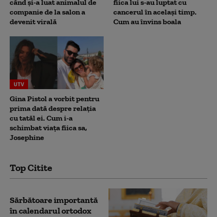
când și-a luat animalul de
fiica lui s-au luptat cu
companie de la salon a
cancerul în același timp.
devenit virală
Cum au învins boala
UTV
Gina Pistol a vorbit pentru
prima dată despre relația
cu tatăl ei. Cum i-a
schimbat viața fiica sa,
Josephine
Top Citite
Sărbătoare importantă
în calendarul ortodox