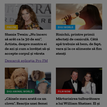
PRO FM
DIGI WORLD
Shania Twain: „Nu încerc
Rinichii, printre primii
să arăt ca la 30 de ani”.
afectați de caniculă. Câtă
Artista, despre mantra ei
apă trebuie să bem, de fapt,
de azi și cum a învățat să-și
vara și la ce alimente să fim
accepte corpul și vârsta
atenți
Descarcă aplicația Pro FM
DIGI ANIMAL WORLD
FILM NOW
„Câinele meu arată ca un
Mărturisirea tulburătoare
clovn”. Reacția unei femei
a lui William Shatner. El și