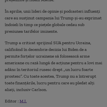
În aprilie, unii lideri de opinie şi podcasteri influenţi
care au susţinut campania lui Trump şi-au exprimat
îndoieli în timp ce pieţele globale cedau sub
presiunea tarifelor iminente.
Trump a criticat sprijinul SUA pentru Ucraina,
calificând în decembrie decizia lui Biden de a
permite forţelor ucrainene să folosească arme
americane cu rază lungă de acţiune pentru a lovi mai
adânc în teritoriul rusesc drept „un lucru foarte
prostesc”. Cu toate acestea, Trump nu a întrerupt
toate finanţările, lucru pentru care au pledat alţi
aliaţi, inclusiv Carlson.
Editor :
M.I.