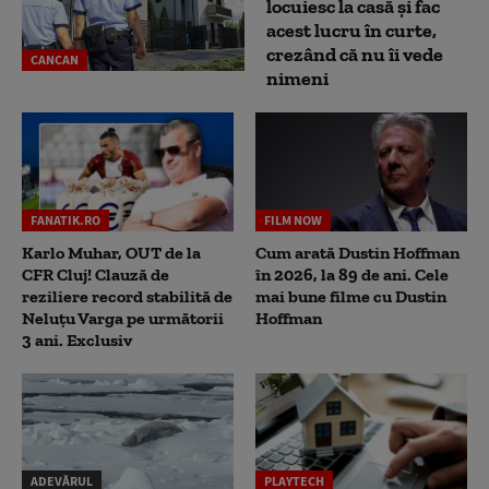
locuiesc la casă și fac
acest lucru în curte,
crezând că nu îi vede
CANCAN
nimeni
FANATIK.RO
FILM NOW
Karlo Muhar, OUT de la
Cum arată Dustin Hoffman
CFR Cluj! Clauză de
în 2026, la 89 de ani. Cele
reziliere record stabilită de
mai bune filme cu Dustin
Neluțu Varga pe următorii
Hoffman
3 ani. Exclusiv
ADEVĂRUL
PLAYTECH