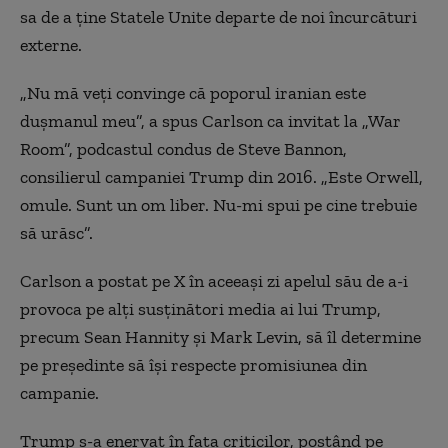
sa de a ţine Statele Unite departe de noi încurcături
externe.
„Nu mă veţi convinge că poporul iranian este
duşmanul meu”, a spus Carlson ca invitat la „War
Room”, podcastul condus de Steve Bannon,
consilierul campaniei Trump din 2016. „Este Orwell,
omule. Sunt un om liber. Nu-mi spui pe cine trebuie
să urăsc”.
Carlson a postat pe X în aceeaşi zi apelul său de a-i
provoca pe alţi susţinători media ai lui Trump,
precum Sean Hannity şi Mark Levin, să îl determine
pe preşedinte să îşi respecte promisiunea din
campanie.
Trump s-a enervat în faţa criticilor, postând pe