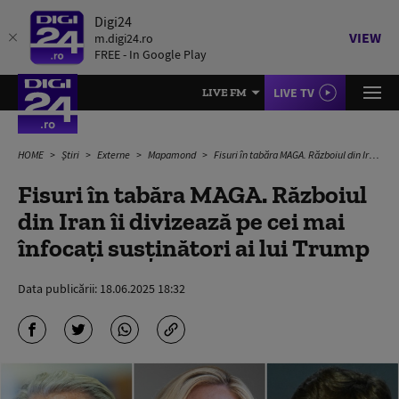
Digi24
VIEW
m.digi24.ro
FREE - In Google Play
LIVE TV
LIVE FM
HOME
Știri
Externe
Mapamond
Fisuri în tabăra MAGA. Războiul din Iran îi divizează pe cei mai înfocați susținători ai lui Trump
Fisuri în tabăra MAGA. Războiul
din Iran îi divizează pe cei mai
înfocați susținători ai lui Trump
Data publicării:
18.06.2025 18:32