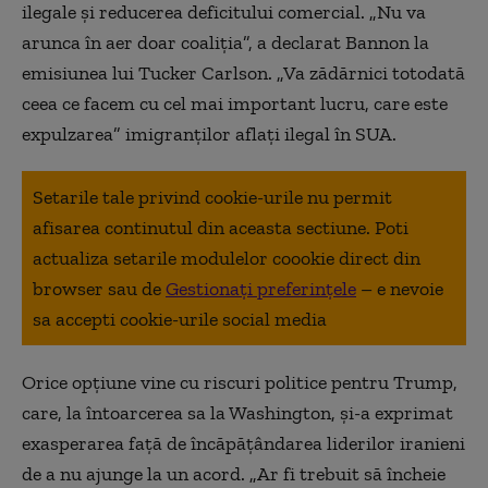
ilegale şi reducerea deficitului comercial. „Nu va
arunca în aer doar coaliţia”, a declarat Bannon la
emisiunea lui Tucker Carlson. „Va zădărnici totodată
ceea ce facem cu cel mai important lucru, care este
expulzarea” imigranţilor aflaţi ilegal în SUA.
Setarile tale privind cookie-urile nu permit
afisarea continutul din aceasta sectiune. Poti
actualiza setarile modulelor coookie direct din
browser sau de
Gestionați preferințele
– e nevoie
sa accepti cookie-urile social media
Orice opţiune vine cu riscuri politice pentru Trump,
care, la întoarcerea sa la Washington, şi-a exprimat
exasperarea faţă de încăpăţândarea liderilor iranieni
de a nu ajunge la un acord. „Ar fi trebuit să încheie