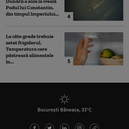
Dunării a scos la iveală
Podul lui Constantin,
din timpul Imperiului...
4
La câte grade trebuie
setat frigiderul.
Temperatura care
păstrează alimentele
5
în...
București Băneasa, 33°C