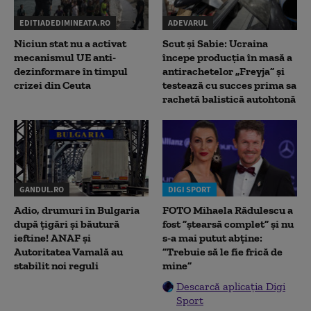
EDITIADEDIMINEATA.RO
ADEVARUL
Niciun stat nu a activat
Scut și Sabie: Ucraina
mecanismul UE anti-
începe producția în masă a
dezinformare în timpul
antirachetelor „Freyja” și
crizei din Ceuta
testează cu succes prima sa
rachetă balistică autohtonă
GANDUL.RO
DIGI SPORT
Adio, drumuri în Bulgaria
FOTO Mihaela Rădulescu a
după țigări și băutură
fost ”ștearsă complet” și nu
ieftine! ANAF și
s-a mai putut abține:
Autoritatea Vamală au
”Trebuie să le fie frică de
stabilit noi reguli
mine”
Descarcă aplicația Digi
Sport