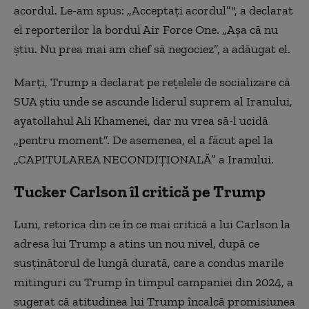
acordul. Le-am spus: „Acceptaţi acordul”", a declarat
el reporterilor la bordul Air Force One. „Aşa că nu
ştiu. Nu prea mai am chef să negociez”, a adăugat el.
Marţi, Trump a declarat pe reţelele de socializare că
SUA ştiu unde se ascunde liderul suprem al Iranului,
ayatollahul Ali Khamenei, dar nu vrea să-l ucidă
„pentru moment”. De asemenea, el a făcut apel la
„CAPITULAREA NECONDIŢIONALĂ” a Iranului.
Tucker Carlson îl critică pe Trump
Luni, retorica din ce în ce mai critică a lui Carlson la
adresa lui Trump a atins un nou nivel, după ce
susţinătorul de lungă durată, care a condus marile
mitinguri cu Trump în timpul campaniei din 2024, a
sugerat că atitudinea lui Trump încalcă promisiunea