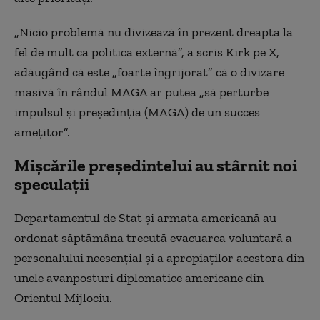
„Nicio problemă nu divizează în prezent dreapta la
fel de mult ca politica externă”, a scris Kirk pe X,
adăugând că este „foarte îngrijorat” că o divizare
masivă în rândul MAGA ar putea „să perturbe
impulsul şi preşedinţia (MAGA) de un succes
ameţitor”.
Mişcările preşedintelui au stârnit noi
speculaţii
Departamentul de Stat şi armata americană au
ordonat săptămâna trecută evacuarea voluntară a
personalului neesenţial şi a apropiaţilor acestora din
unele avanposturi diplomatice americane din
Orientul Mijlociu.