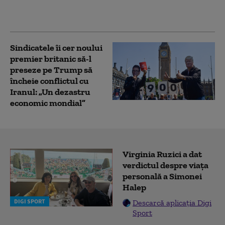
admiterea și protestele
pro-palestiniene
Sindicatele îi cer noului
premier britanic să-l
preseze pe Trump să
încheie conflictul cu
Iranul: „Un dezastru
economic mondial”
Virginia Ruzici a dat
verdictul despre viața
personală a Simonei
Halep
DIGI SPORT
Descarcă aplicația Digi
Sport