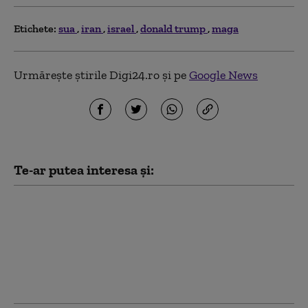
Etichete:
sua
iran
israel
donald trump
maga
Urmărește știrile Digi24.ro și pe
Google News
Te-ar putea interesa și:
Groenlanda, sub
presiunea lui Trump. O
companie din Texas
forțează limitele: foraj
petrolier fără acordul
autorităților locale