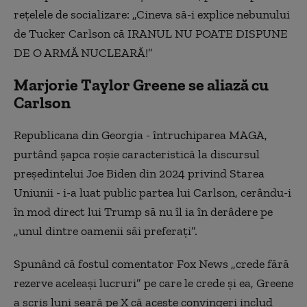
reţelele de socializare: „Cineva să-i explice nebunului
de Tucker Carlson că IRANUL NU POATE DISPUNE
DE O ARMĂ NUCLEARĂ!”
Marjorie Taylor Greene se aliază cu
Carlson
Republicana din Georgia - întruchiparea MAGA,
purtând şapca roşie caracteristică la discursul
preşedintelui Joe Biden din 2024 privind Starea
Uniunii - i-a luat public partea lui Carlson, cerându-i
în mod direct lui Trump să nu îl ia în derâdere pe
„unul dintre oamenii săi preferaţi”.
Spunând că fostul comentator Fox News „crede fără
rezerve aceleaşi lucruri” pe care le crede şi ea, Greene
a scris luni seară pe X că aceste convingeri includ