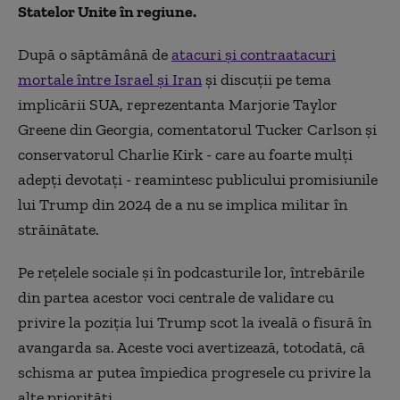
Statelor Unite în regiune.
După o săptămână de
atacuri şi contraatacuri
mortale între Israel şi Iran
şi discuţii pe tema
implicării SUA, reprezentanta Marjorie Taylor
Greene din Georgia, comentatorul Tucker Carlson şi
conservatorul Charlie Kirk - care au foarte mulţi
adepţi devotaţi - reamintesc publicului promisiunile
lui Trump din 2024 de a nu se implica militar în
străinătate.
Pe reţelele sociale şi în podcasturile lor, întrebările
din partea acestor voci centrale de validare cu
privire la poziţia lui Trump scot la iveală o fisură în
avangarda sa. Aceste voci avertizează, totodată, că
schisma ar putea împiedica progresele cu privire la
alte priorităţi.