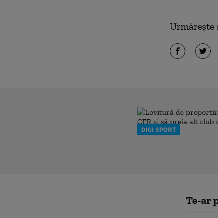
Urmărește ș
DIGI SPORT
Te-ar p