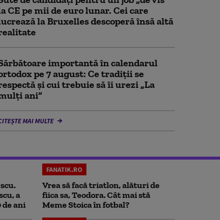
la CE pe mii de euro lunar. Cei care
lucrează la Bruxelles descoperă însă altă
realitate
Sărbătoare importantă în calendarul
ortodox pe 7 august: Ce tradiții se
respectă și cui trebuie să îi urezi „La
mulți ani”
CITEȘTE MAI MULTE
FANATIK.RO
scu.
Vrea să facă triatlon, alături de
scu, a
fiica sa, Teodora. Cât mai stă
0 de ani
Meme Stoica în fotbal?