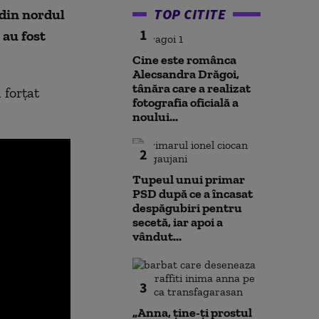
TOP CITITE
 din nordul
1
 au fost
Cine este românca
Alecsandra Drăgoi,
tânăra care a realizat
 forțat
fotografia oficială a
noului...
2
Tupeul unui primar
PSD după ce a încasat
despăgubiri pentru
secetă, iar apoi a
vândut...
3
„Anna, ţine-ţi prostul