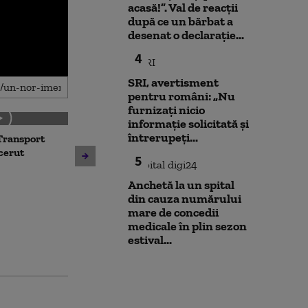
acasă!”. Val de reacții
după ce un bărbat a
desenat o declarație...
4
SRI, avertisment
pentru români: „Nu
furnizați nicio
informație solicitată și
întrerupeți...
Transport
Noua lege a int
Avertisment de la Bruxelles
 cerut
deschide calea
5
după scandalul centralelor
parteneriatul 
pe cărbune: „Blocarea
Nu poți impune
Anchetă la un spital
angajamentelor din PNRR
fără să oferi și
din cauza numărului
poate avea consecințe
mare de concedii
financiare”
medicale în plin sezon
estival...