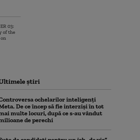
Ultimele știri
Controversa ochelarilor inteligenți
Meta. De ce încep să fie interziși în tot
mai multe locuri, după ce s-au vândut
milioane de perechi
Sute de candidați pentru un job „de vis”