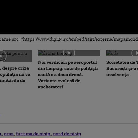
me
Noi verificări pe aeroportul
Societatea de 
, despre criza
din Leipzig: sute de polițiști
București și-a
opulația nu va
caută o a doua dronă.
insolvența
limitările de
Varianta exclusă de
anchetatori
.
a
oras
furtuna de nisip
nord de nisip