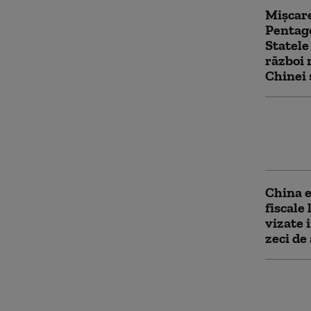
Mișcare
Pentag
Statele
război 
Chinei 
Routere
acces a
comunic
China e
fiscale 
vizate 
zeci de
China l
restric