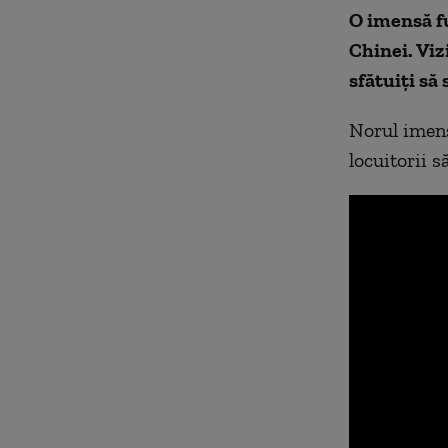
O imensă fu
Chinei. Vizi
sfătuiţi să
Norul imens 
locuitorii s