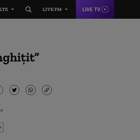
LIVE TV
LTE
LIVE FM
nghițit”
eo
e