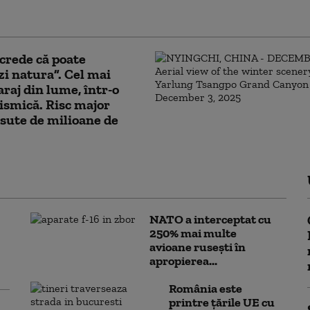
ză exporturile de
ente pentru drone
crede că poate
i natura”. Cel mai
raj din lume, într-o
ismică. Risc major
sute de milioane de
NATO a interceptat cu
250% mai multe
avioane rusești în
apropierea...
România este
printre țările UE cu