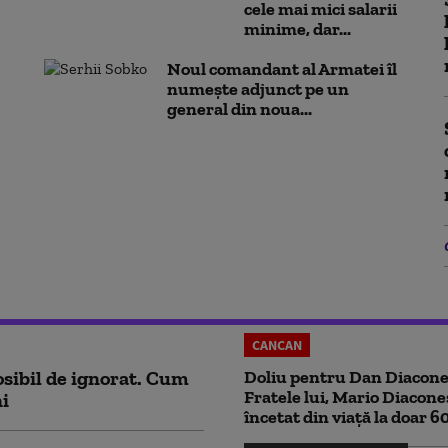
cele mai mici salarii
minime, dar...
Noul comandant al Armatei îl
numește adjunct pe un
general din noua...
CANCAN
sibil de ignorat. Cum
Doliu pentru Dan Diacone
Fratele lui, Mario Diacone
ni
încetat din viață la doar 6