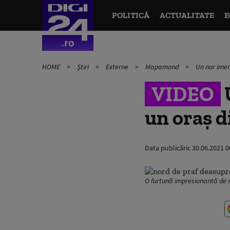
POLITICĂ
ACTUALITATE
E
HOME
Știri
Externe
Mapamond
Un nor imens
VIDEO
U
un oraș d
Data publicării:
30.06.2021 0
O furtună impresionantă de ni