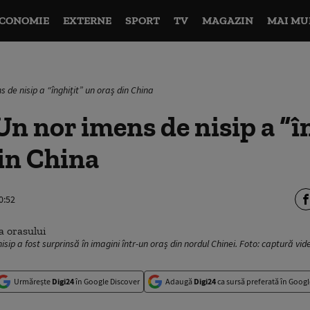
CONOMIE
EXTERNE
SPORT
TV
MAGAZIN
MAI MU
 de nisip a “înghițit” un oraș din China
n nor imens de nisip a “î
in China
0:52
sip a fost surprinsă în imagini într-un oraș din nordul Chinei. Foto: captură vid
Urmărește
Digi24
în Google Discover
Adaugă
Digi24
ca sursă preferată în Googl