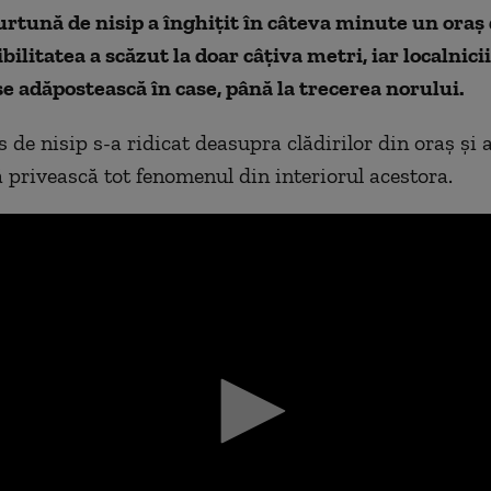
rtună de nisip a înghițit în câteva minute un oraș
bilitatea a scăzut la doar câțiva metri, iar localnicii
 se adăpostească în case, până la trecerea norului.
de nisip s-a ridicat deasupra clădirilor din oraș și a
ă privească tot fenomenul din interiorul acestora.