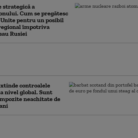
 strategică a
onului. Cum se pregătesc
 Unite pentru un posibil
regional împotriva
sau Rusiei
le unei mărci chinezești conțin o portiță de
scunsă care face rețeaua vulnerabilă:
ă la fiecare 35 de secunde
xtinde controalele
la nivel global. Sunt
impozite neachitate de
 ani
ovește SUA cu noi
ții comerciale. Beijingul