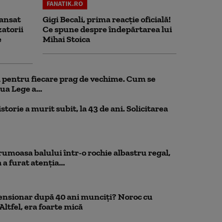
FANATIK.RO
ansat
Gigi Becali, prima reacție oficială!
zatorii
Ce spune despre îndepărtarea lui
e
Mihai Stoica
ul pentru fiecare prag de vechime. Cum se
ua Lege a...
storie a murit subit, la 43 de ani. Solicitarea
rumoasa balului într-o rochie albastru regal,
a furat atenția...
pensionar după 40 ani munciți? Noroc cu
Altfel, era foarte mică