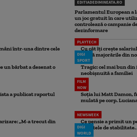
EDITIADEDIMINEATA.RO
Parlamentul European a l
un joc gratuit în care utili
controlează o campanie d
dezinformare
PLAYTECH
mâni într-una dintre cele
Cu cât îți crește salari
DIGI
aplică majorările din no
SPORT
ce un bărbat a desenat o
Tragic: cel mai bun din i
neobișnuită a familiei
FILM
NOW
ista a publicat raportul
Soția lui Matt Damon, f
mulată pe corp. Luciana 
NEWSWEEK
larizare: „M-a trecut din
Ce pensie a primit un 
DIGI
punctele de stabilitate. 
WORLD