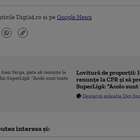
tirile Digi24.ro și pe
Google News
Lovitură de proporții: 
renunțe la CFR și să pre
SuperLigă: ”Acolo sunt 
Descarcă aplicația Digi Sp
utea interesa și: