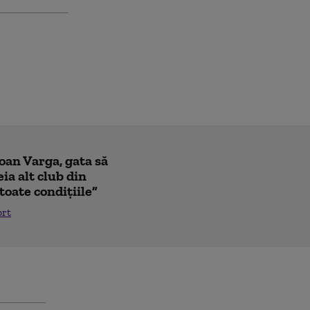
Ioan Varga, gata să
ia alt club din
toate condițiile”
ort