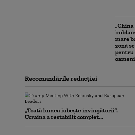
limitea
compon
„China 
îmblânz
mare ba
zonă se
pentru 
oameni
Recomandările redacţiei
„Toată lumea iubește învingătorii”.
Ucraina a restabilit complet...