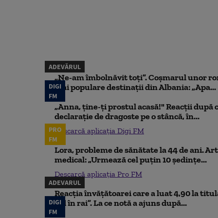
ADEVĂRUL
„Ne-am îmbolnăvit toți”. Coșmarul unor ro
DIGI
mai populare destinații din Albania: „Apa...
FM
„Anna, ţine-ţi prostul acasă!" Reacţii după 
declaraţie de dragoste pe o stâncă, în...
PRO
Descarcă aplicația Digi FM
FM
Lora, probleme de sănătate la 44 de ani. Art
medical: „Urmează cel puțin 10 ședințe...
Descarcă aplicația Pro FM
ADEVARUL
Reacția învățătoarei care a luat 4,90 la titu
DIGI
iad în rai”. La ce notă a ajuns după...
FM