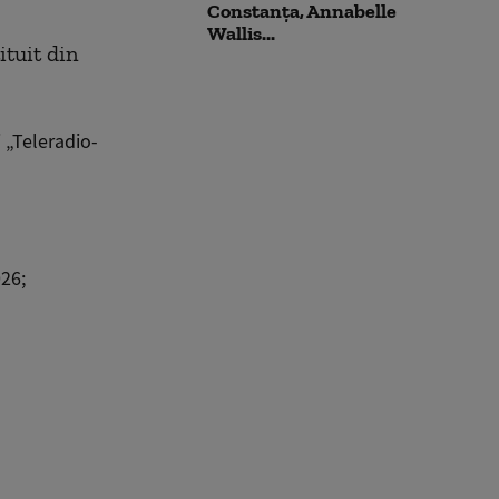
Constanța, Annabelle
Wallis...
ituit din
 „Teleradio-
026;