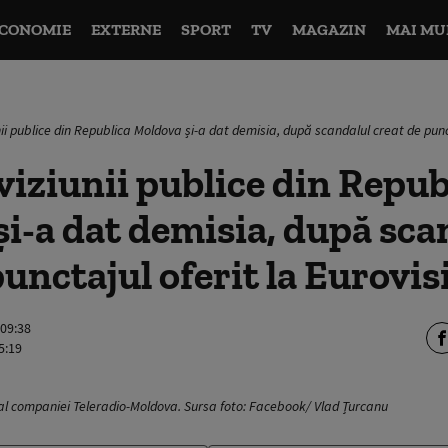
CONOMIE
EXTERNE
SPORT
TV
MAGAZIN
MAI MU
nii publice din Republica Moldova și-a dat demisia, după scandalul creat de punct
eviziunii publice din Repub
i-a dat demisia, după sca
punctajul oferit la Eurovis
 09:38
5:19
r al companiei Teleradio-Moldova. Sursa foto: Facebook/ Vlad Țurcanu