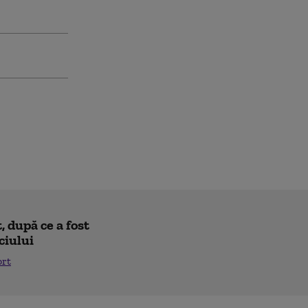
 după ce a fost
ciului
ort