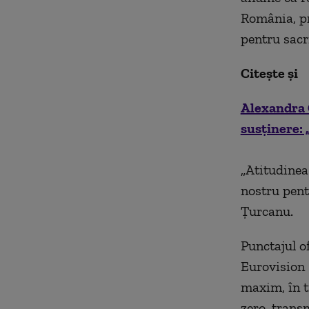
România, pr
pentru sacri
Citește și
Alexandra 
susţinere:
„Atitudinea
nostru pent
Țurcanu.
Punctajul o
Eurovision 
maxim, în t
zero, trans