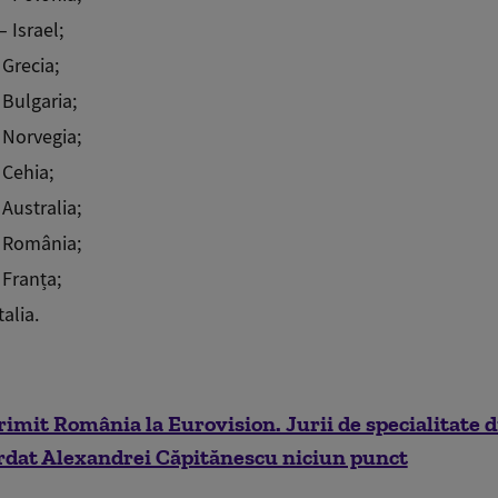
 Israel;
 Grecia;
 Bulgaria;
 Norvegia;
 Cehia;
Australia;
 România;
 Franța;
talia.
rimit România la Eurovision. Jurii de specialitate di
ordat Alexandrei Căpitănescu niciun punct