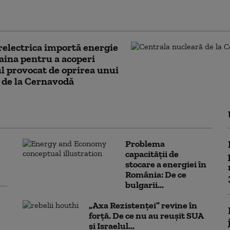
a acordat vize unei delegaţii de talibani, în vizită
inău
electrica importă energie
aina pentru a acoperi
ul provocat de oprirea unui
 de la Cernavodă
Problema
capacității de
stocare a energiei în
România: De ce
bulgarii...
„Axa Rezistenței” revine în
forță. De ce nu au reușit SUA
și Israelul...