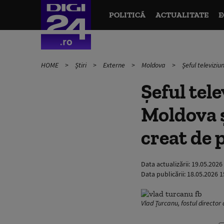
POLITICĂ
ACTUALITATE
E
HOME
Știri
Externe
Moldova
Șeful televiziu
Șeful tel
Moldova ș
creat de 
Data actualizării:
19.05.2026
Data publicării:
18.05.2026 1
Vlad Țurcanu, fostul directo