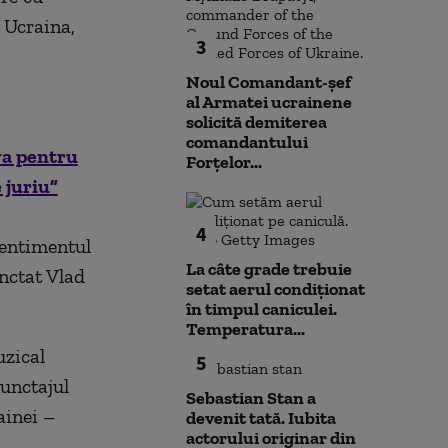
 Ucraina,
3
Noul Comandant-șef
al Armatei ucrainene
solicită demiterea
comandantului
va pentru
Forțelor...
 juriu”
4
sentimentul
La câte grade trebuie
nctat Vlad
setat aerul condiționat
în timpul caniculei.
Temperatura...
uzical
5
unctajul
Sebastian Stan a
ainei –
devenit tată. Iubita
actorului originar din