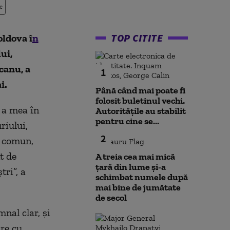
e
TOP CITITE
oldova î
n
ui,
canu, a
1
i.
Până când mai poate fi
folosit buletinul vechi.
 a mea în
Autoritățile au stabilit
pentru cine se...
riului,
2
n comun,
t de
A treia cea mai mică
țară din lume și-a
tri”, a
schimbat numele după
mai bine de jumătate
de secol
nal clar, și
are cu