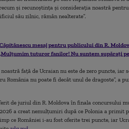
ecum și recunoștința și considerația noastră pentru
ficiul său zilnic, rămân nealterate”.
Căpitănescu mesaj pentru publicului din R. Moldo
 „Mulţumim tuturor fanilor! Nu suntem supăraţi pe
 noastră față de Ucraian nu este de zero puncte, iar 
ru România nu poate fi decât unul de dragoste”, a pu
ferit de juriul din R. Moldova în finala concursului m
2026 a creat nemulțumiri după ce Polonia a primit p
imp ce României i-au fost oferite trei puncte, iar Ucr
mite
zdg.md.