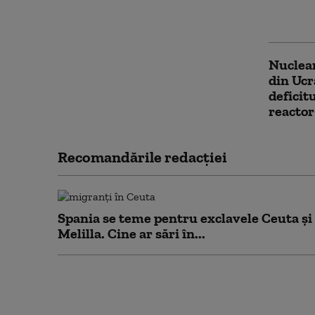
şi cine 
la Chiș
Nuclear
din Ucr
deficit
reactor
Recomandările redacţiei
Spania se teme pentru exclavele Ceuta și
Melilla. Cine ar sări în...