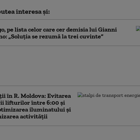
utea interesa și:
go, pe lista celor care cer demisia lui Gianni
no: „Soluţia se rezumă la trei cuvinte”
 pene de curent în
ica Moldova. Guvernul
ndă limitarea
lui de electricitate
ții în R. Moldova: Evitarea
ii lifturilor între 6:00 şi
ptimizarea iluminatului şi
izarea activităţii
 în Republica Moldova: nu se știe cine a invitat