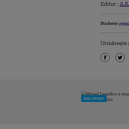
Editor :
A.R
Etichete:
repu
Urmărește ș
DIGI SPORT