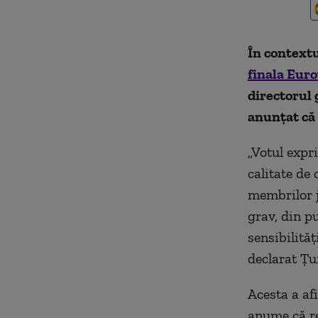
În contextu
finala Euro
directorul 
anunțat că 
„Votul expr
calitate de 
membrilor j
grav, din pu
sensibilităț
declarat Țu
Acesta a af
anume că re