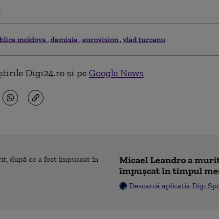
.
blica moldova
demisie
eurovision
vlad turcanu
tirile Digi24.ro și pe
Google News
Micael Leandro a murit,
împușcat în timpul me
Descarcă aplicația Digi Sp