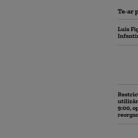
Te-ar p
Luis Fi
Infanti
Risc de
Republ
recoma
consumu
Restric
utilizăr
9:00, o
reorgan
Anchetă