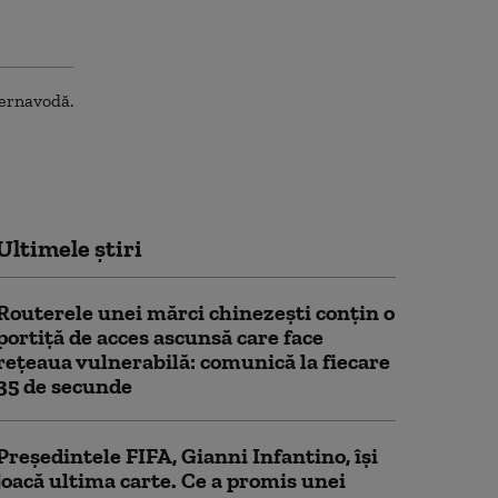
Ultimele știri
Routerele unei mărci chinezești conțin o
portiță de acces ascunsă care face
rețeaua vulnerabilă: comunică la fiecare
35 de secunde
Președintele FIFA, Gianni Infantino, îşi
joacă ultima carte. Ce a promis unei