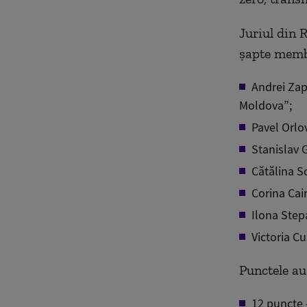
Juriul din 
șapte memb
Andrei Zap
Moldova”;
Pavel Orlov
Stanislav 
Cătălina So
Corina Cai
Ilona Stepa
Victoria Cu
Punctele au
12 puncte 