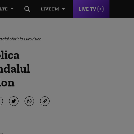
LIVE TV
LTE
LIVE FM
ajul oferit la Eurovision
lica
ndalul
ion