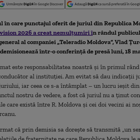
Urmărește
Digi24
în Google Discover
Adaugă
Digi24
ca sursă preferată în Googl
l în care punctajul oferit de juriul din Republica M
vision 2026 a creat nemulțumiri î
n rândul publicul
general al companiei „Teleradio Moldova”, Vlad Țur
demisionează într-o conferință de presă luni, 18 ma
imat este responsabilitatea noastră și în primul rând
conducător al instituției. Am evitat să dau indicații ju
uriului, iar ceea ce s-a întâmplat – un lucru ieșit di
nctul nostru de vedere, a fost că juriul nu a ținut con
ile care există între R. Moldova și cei doi vecini ai noș
rcanu.
irmat că prin demisia sa dorește să transmită „un sem
lațiile de fraternitate pe care Republica Moldova le 