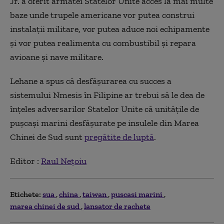
Jr. a oferit armatei Statelor Unite acces la mai multe
baze unde trupele americane vor putea construi
instalații militare, vor putea aduce noi echipamente
și vor putea realimenta cu combustibil și repara
avioane și nave militare.
Lehane a spus că desfășurarea cu succes a
sistemului Nmesis în Filipine ar trebui să le dea de
înțeles adversarilor Statelor Unite că unitățile de
pușcași marini desfășurate pe insulele din Marea
Chinei de Sud sunt
pregătite de luptă
.
Editor :
Raul Nețoiu
Etichete:
sua
china
taiwan
puscasi marini
marea chinei de sud
lansator de rachete