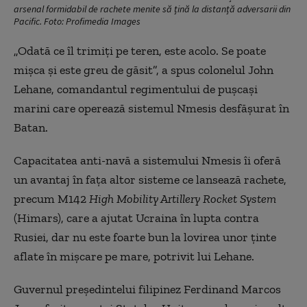
arsenal formidabil de rachete menite să țină la distanță adversarii din
Pacific. Foto: Profimedia Images
„Odată ce îl trimiți pe teren, este acolo. Se poate
mișca și este greu de găsit”, a spus colonelul John
Lehane, comandantul regimentului de pușcași
marini care operează sistemul Nmesis desfășurat în
Batan.
Capacitatea anti-navă a sistemului Nmesis îi oferă
un avantaj în fața altor sisteme ce lansează rachete,
precum M142
High Mobility Artillery Rocket System
(Himars), care a ajutat Ucraina în lupta contra
Rusiei, dar nu este foarte bun la lovirea unor ținte
aflate în mișcare pe mare, potrivit lui Lehane.
Guvernul președintelui filipinez Ferdinand Marcos