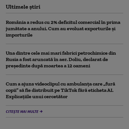
Ultimele știri
România a redus cu 2% deficitul comercial în prima
jumătate a anului. Cum au evoluat exporturile și
importurile
Una dintre cele mai mari fabrici petrochimice din
Rusia a fost aruncată în aer. Doliu, declarat de
președinte după moartea a 12 oameni
Cum a ajuns videoclipul cu ambulanța care „fură
copii” să fie distribuit pe TikTok fără eticheta AI.
Explicațiile unui cercetător
CITEȘTE MAI MULTE