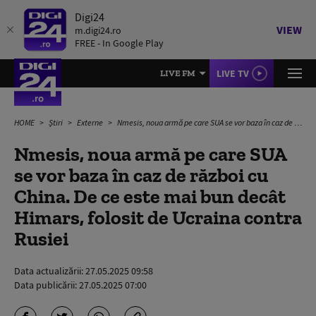
Digi24
VIEW
m.digi24.ro
FREE - In Google Play
LIVE TV
LIVE FM
HOME
Știri
Externe
Nmesis, noua armă pe care SUA se vor baza în caz de război cu China. De ce este mai bun decât Himars, folosit de Ucraina contra Rusiei
Nmesis, noua armă pe care SUA
se vor baza în caz de război cu
China. De ce este mai bun decât
Himars, folosit de Ucraina contra
Rusiei
Data actualizării:
27.05.2025 09:58
Data publicării:
27.05.2025 07:00