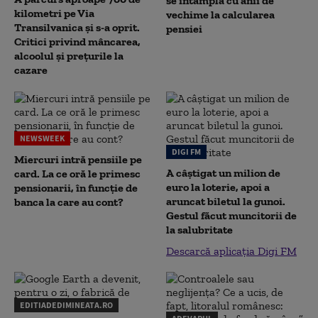
se întâmplă cu anii de
kilometri pe Via
vechime la calcularea
Transilvanica și s-a oprit.
pensiei
Critici privind mâncarea,
alcoolul și prețurile la
cazare
NEWSWEEK
DIGI FM
Miercuri intră pensiile pe
A câștigat un milion de
card. La ce oră le primesc
euro la loterie, apoi a
pensionarii, în funcție de
aruncat biletul la gunoi.
banca la care au cont?
Gestul făcut muncitorii de
la salubritate
Descarcă aplicația Digi FM
EDITIADEDIMINEATA.RO