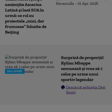
nesimțite America
Latină și lasă SUA în
urmă: ce rol au
proiectele „mici, dar
frumoase” folosite de
Beijing
Surpriză de proporții!
Kylian Mbappe
semnează și vrea să-i
DIGI SPORT
calce pe urme unui
sportiv legendar
Descarcă aplicația Digi
Sport