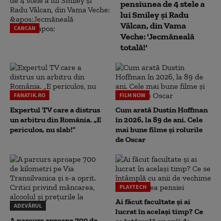
pensiunea de 4 stele a
lui Smiley și Radu
Vâlcan, din Vama
CANCAN
Veche: 'Jecmăneală
totală!'
FANATIK.RO
FILM NOW
Expertul TV care a distrus
Cum arată Dustin Hoffman
un arbitru din România. „E
în 2026, la 89 de ani. Cele
periculos, nu slab!”
mai bune filme și rolurile
de Oscar
PLAYTECH
Ai făcut facultate și ai
ADEVĂRUL
lucrat în același timp? Ce
A parcurs aproape 700 de