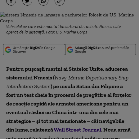
Vehiculul pe care este montat lansatorul de rachete Nmesis este
operat de la distanță. Foto: U.S. Marine Corps
Urmărește
Digi24
în Google
Adaugă
Digi24
ca sursă preferată în
Discover
Google
Pentru pușcașii marini ai Statelor Unite, aducerea
sistemului Nmesis (
Navy-Marine Expeditionary Ship
Interdiction System
) pe insula Batan din Filipine a
fost un test cheie în procesul de pregătire al forțelor
de reacție rapidă ale armatei americane pentru un
eventual război cu China într-una din cele mai
strategice – și tot mai tensionate – căi navigabile
din lume, relatează
Wall Street Journal
. Noua armă
este menită să reducă avantajul militar pe care