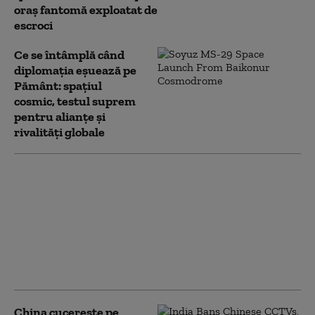
oraș fantomă exploatat de
escroci
Ce se întâmplă când
diplomația eșuează pe
Pământ: spațiul
cosmic, testul suprem
pentru alianțe și
rivalități globale
Drone și rachete
distruse cu viteza
luminii: Unul dintre
cele mai ambițioase
proiecte ale armatei
SUA, la un pas să fie
realizat
China cucerește pe