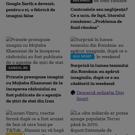
ADEVARUL
Google Earth a devenit,
Controalele sau neglijența?
pentru o zi, o fabrică de
Ce a ucis, de fapt, litoralul
imagini false
românesc: „Problema de
fond rămâne”
DIGI SPORT
Surpriză în lumea tenisului
GANDUL.RO
din România: au apărut
Primele presupuse imagini
imaginile, după ce s-au
cu Mojtaba Khamenei de la
căsătorit în weekend
începerea războiului au
Descarcă aplicația Digi
fost publicate de o agenție
Sport
de știri de stat din Iran