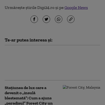
Urmărește știrile Digi24.ro și pe
Google News
Te-ar putea interesa și:
Performanțe uriașe pentru
atletismul românesc, la
campionatele mondiale de tineret
din SUA. Două sportive au urcat pe
podium
Stațiunea de lux care a
devenit o „insulă
blestemată”: Cum a ajuns
„paradisul” Forest City un