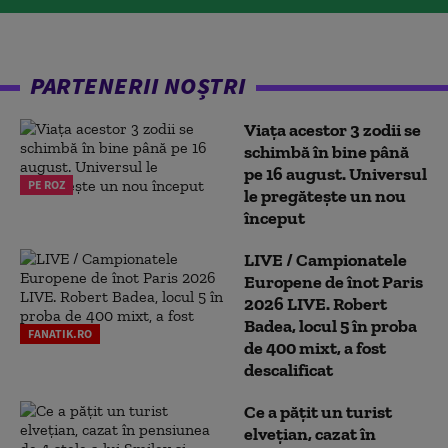
PARTENERII NOȘTRI
Viața acestor 3 zodii se
schimbă în bine până
pe 16 august. Universul
PE ROZ
le pregătește un nou
început
LIVE / Campionatele
Europene de înot Paris
2026 LIVE. Robert
Badea, locul 5 în proba
FANATIK.RO
de 400 mixt, a fost
descalificat
Ce a pățit un turist
elvețian, cazat în