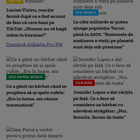
PRO FM
Lucian Viziru, reacție
DIGI WORLD
fermă după ce a fost acuzat
La câte miliarde ar putea
de fani că cere bani pe
ajunge populația Terrei
TikTok: „Nimeni nu vă bagă
până în 2070. "Sistemele de
mâna în buzunar!”
susținere a vieții pe planetă
Descarcă aplicația Pro FM
sunt deja sub presiune"
DIGI ANIMAL WORLD
FILM NOW
Ce a găsit un bărbat când se
Jennifer Lopez a dat cărțile
pregătea să-și spele rufele:
pe față. Ce o face să
„Era în haine, am rămas
considere un bărbat cu
traumatizat”
adevărat atrăgător: „Noi,
femeile, facem de toate”