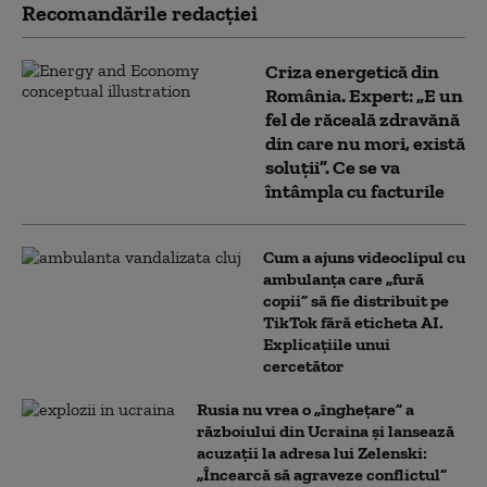
Recomandările redacţiei
Criza energetică din
România. Expert: „E un
fel de răceală zdravănă
din care nu mori, există
soluții”. Ce se va
întâmpla cu facturile
Cum a ajuns videoclipul cu
ambulanța care „fură
copii” să fie distribuit pe
TikTok fără eticheta AI.
Explicațiile unui
cercetător
Rusia nu vrea o „înghețare” a
războiului din Ucraina și lansează
acuzații la adresa lui Zelenski:
„Încearcă să agraveze conflictul”