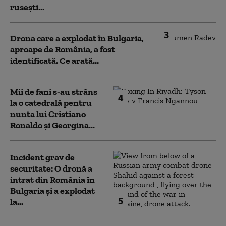
rusești...
3
Drona care a explodat în Bulgaria,
aproape de România, a fost
identificată. Ce arată...
Mii de fani s-au strâns
4
la o catedrală pentru
nunta lui Cristiano
Ronaldo şi Georgina...
Incident grav de
securitate: O dronă a
intrat din România în
Bulgaria şi a explodat
5
la...