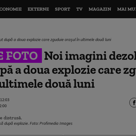
CONOMIE
EXTERNE
SPORT
TV
MAGAZIN
MAI MU
ut după a doua explozie care zguduie orașul în ultimele două luni
E FOTO
Noi imagini dezol
pă a doua explozie care z
 ultimele două luni
 12:03
2:00
usă după explozie. Foto: Profimedia Images