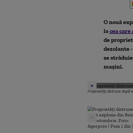
O nouă expl
la
cea care 
de propriet
dezolante -
se străduie
mașini.
Proprietăți distruse după e