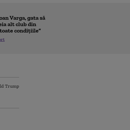
Ioan Varga, gata să
ia alt club din
toate condițiile”
ort