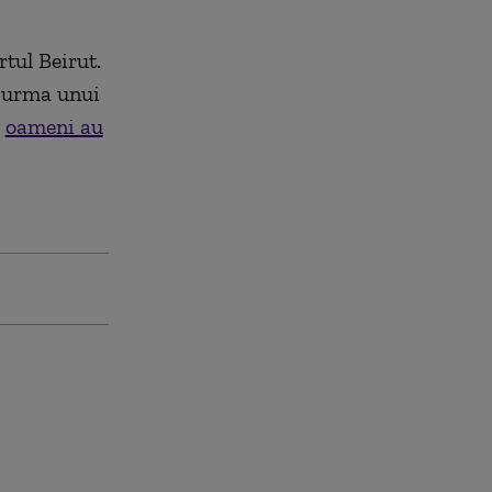
rtul Beirut.
n urma unui
e
oameni au