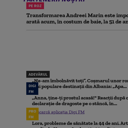
PE ROZ
Transformarea Andreei Marin este impo
arată acum, în costum de baie, la 51 de a
ADEVĂRUL
„Ne-am îmbolnăvit toți”. Coșmarul unor ro
DIGI
mai populare destinații din Albania: „Apa...
FM
„Anna, ţine-ţi prostul acasă!" Reacţii după 
declaraţie de dragoste pe o stâncă, în...
PRO
Descarcă aplicația Digi FM
FM
Lora, probleme de sănătate la 44 de ani. Art