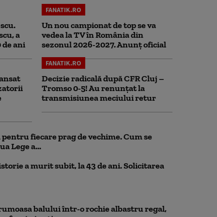
FANATIK.RO
scu.
Un nou campionat de top se va
scu, a
vedea la TV în România din
0 de ani
sezonul 2026-2027. Anunț oficial
FANATIK.RO
ansat
Decizie radicală după CFR Cluj –
zatorii
Tromso 0-5! Au renunțat la
e
transmisiunea meciului retur
ul pentru fiecare prag de vechime. Cum se
ua Lege a...
storie a murit subit, la 43 de ani. Solicitarea
rumoasa balului într-o rochie albastru regal,