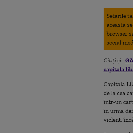
Setarile t
aceasta se
browser s
social med
Citiți și
:
GA
capitala li
Capitala Lib
de la cea c
într-un car
în urma defl
violent, în