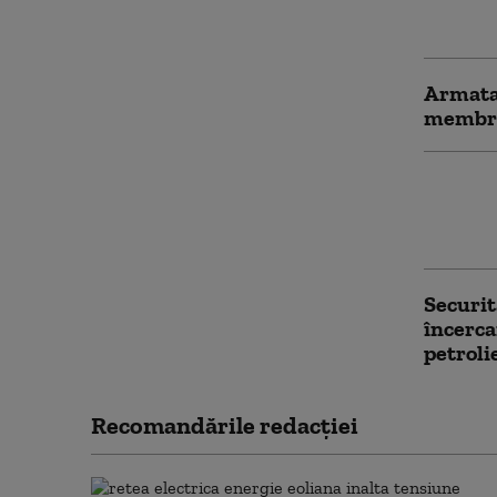
unui a
dezarm
Armata 
membri 
Mai mu
cetăţen
Orientu
Securit
încerca
petroli
Recomandările redacţiei