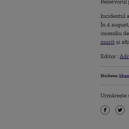
Rezervorul 
Incidentul a
În 4 augus
incendiu de
murit
și alț
Editor :
Adr
Etichete:
liba
Urmărește ș