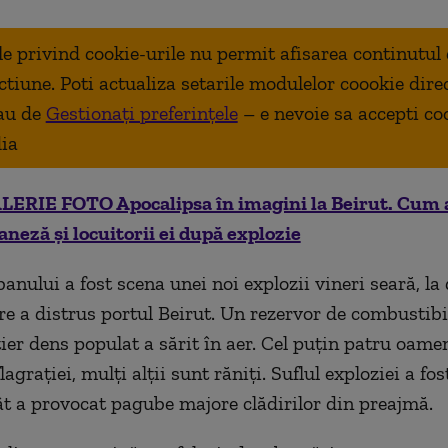
ale privind cookie-urile nu permit afisarea continutul
ctiune. Poti actualiza setarile modulelor coookie dire
au de
Gestionați preferințele
– e nevoie sa accepti co
ia
LERIE FOTO Apocalipsa în imagini la Beirut. Cum 
baneză și locuitorii ei după explozie
anului a fost scena unei noi explozii vineri seară, la
are a distrus portul Beirut. Un rezervor de combustib
tier dens populat a sărit în aer. Cel puțin patru oame
agrației, mulți alții sunt răniți. Suflul exploziei a fos
cât a provocat pagube majore clădirilor din preajmă.