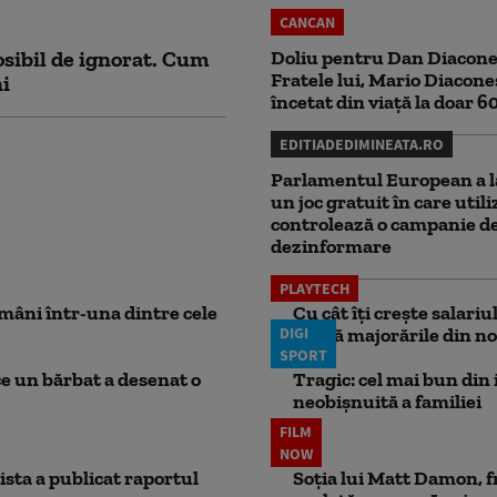
CANCAN
sibil de ignorat. Cum
Doliu pentru Dan Diacone
Fratele lui, Mario Diacone
ni
încetat din viață la doar 6
EDITIADEDIMINEATA.RO
Parlamentul European a l
un joc gratuit în care utili
controlează o campanie d
dezinformare
PLAYTECH
mâni într-una dintre cele
Cu cât îți crește salari
DIGI
aplică majorările din no
SPORT
ce un bărbat a desenat o
Tragic: cel mai bun din i
neobișnuită a familiei
FILM
NOW
ista a publicat raportul
Soția lui Matt Damon, f