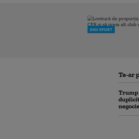
DIGI SPORT
Te-ar p
Trump s
duplici
negocie
Atacuri
Fâșia G