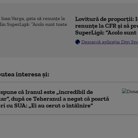
Lovitură de proporții: 
renunțe la CFR și să pre
SuperLigă: ”Acolo sunt 
Descarcă aplicația Digi Sp
utea interesa și:
pune că Iranul este „incredibil de
tar”, după ce Teheranul a negat că poartă
ri cu SUA: „Ei au cerut o întâlnire”
 israeliene nocturne în
aza, după anunțarea