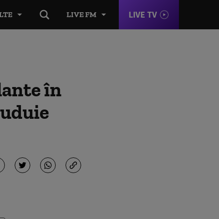
LIVE TV
LTE
LIVE FM
ante în
guduie