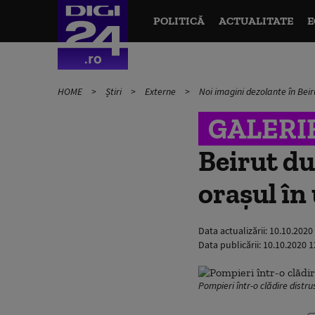
POLITICĂ
ACTUALITATE
E
HOME
Știri
Externe
Noi imagini dezolante în Beir
GALERI
Beirut du
orașul în
Data actualizării:
10.10.2020
Data publicării:
10.10.2020 1
Pompieri într-o clădire distr