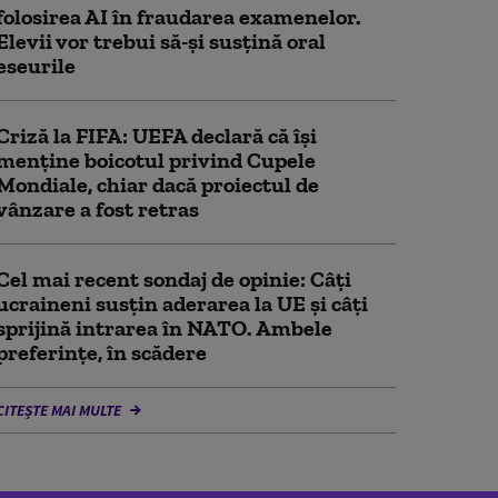
folosirea AI în fraudarea examenelor.
Elevii vor trebui să-şi susţină oral
eseurile
Criză la FIFA: UEFA declară că îşi
menţine boicotul privind Cupele
Mondiale, chiar dacă proiectul de
vânzare a fost retras
Cel mai recent sondaj de opinie: Câți
ucraineni susțin aderarea la UE și câți
sprijină intrarea în NATO. Ambele
preferințe, în scădere
CITEȘTE MAI MULTE