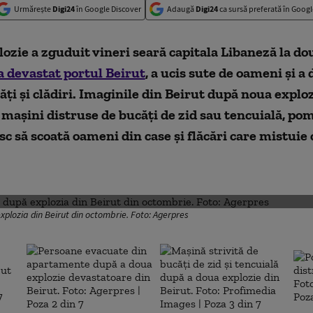
Urmărește
Digi24
în Google Discover
Adaugă
Digi24
ca sursă preferată în Googl
ozie a zguduit vineri seară capitala Libaneză la do
a devastat portul Beirut
, a ucis sute de oameni și a 
ăți și clădiri. Imaginile din Beirut după noua explo
 mașini distruse de bucăți de zid sau tencuială, pom
sc să scoată oameni din case și flăcări care mistuie c
DESCHIDE GALERIA FOTO
xplozia din Beirut din octombrie. Foto: Agerpres