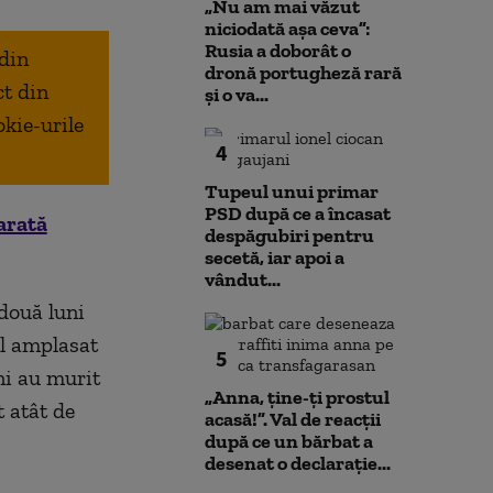
„Nu am mai văzut
niciodată așa ceva”:
Rusia a doborât o
 din
dronă portugheză rară
ct din
și o va...
okie-urile
4
Tupeul unui primar
PSD după ce a încasat
arată
despăgubiri pentru
secetă, iar apoi a
vândut...
 două luni
il amplasat
5
ni au murit
„Anna, ţine-ţi prostul
t atât de
acasă!”. Val de reacții
după ce un bărbat a
desenat o declarație...