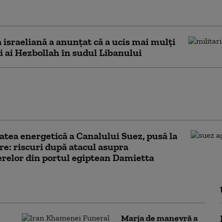
cord pentru
area Hamas: opt morți
israeliană a anunţat că a ucis mai mulţi
ai Hezbollah în sudul Libanului
lte ambasade ale SUA îşi îndeamnă
ii să „ia în considerare părăsirea”
lui Mijlociu
atea energetică a Canalului Suez, pusă la
re: riscuri după atacul asupra
erelor din portul egiptean Damietta
Marja de manevră a