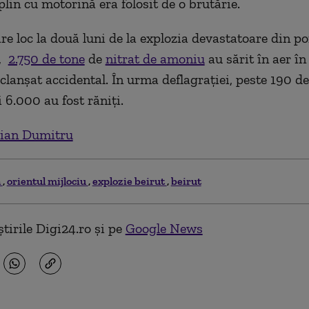
plin cu motorină era folosit de o brutărie.
re loc la două luni de la explozia devastatoare din po
t,
2.750 de tone
de
nitrat de amoniu
au sărit în aer î
clanșat accidental. În urma deflagrației, peste 190 d
i 6.000 au fost răniți.
ian Dumitru
n
orientul mijlociu
explozie beirut
beirut
tirile Digi24.ro și pe
Google News