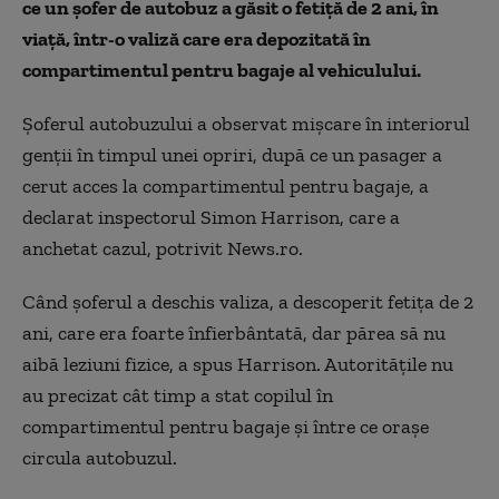
ce un şofer de autobuz a găsit o fetiţă de 2 ani, în
viaţă, într-o valiză care era depozitată în
compartimentul pentru bagaje al vehiculului.
Şoferul autobuzului a observat mişcare în interiorul
genţii în timpul unei opriri, după ce un pasager a
cerut acces la compartimentul pentru bagaje, a
declarat inspectorul Simon Harrison,
care a
anchetat cazul, potrivit News.ro
.
Când şoferul a deschis valiza, a descoperit fetiţa de 2
ani, care era foarte înfierbântată, dar părea să nu
aibă leziuni fizice, a spus Harrison. Autorităţile nu
au
precizat
cât timp a stat copilul în
compartimentul pentru bagaje şi între ce oraşe
circula autobuzul.