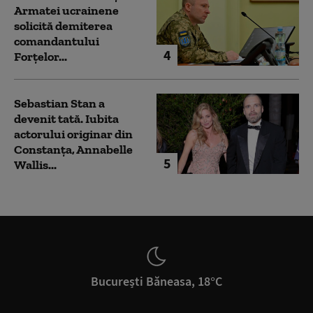
Armatei ucrainene
solicită demiterea
comandantului
4
Forțelor...
Sebastian Stan a
devenit tată. Iubita
actorului originar din
Constanța, Annabelle
5
Wallis...
București Băneasa, 18°C