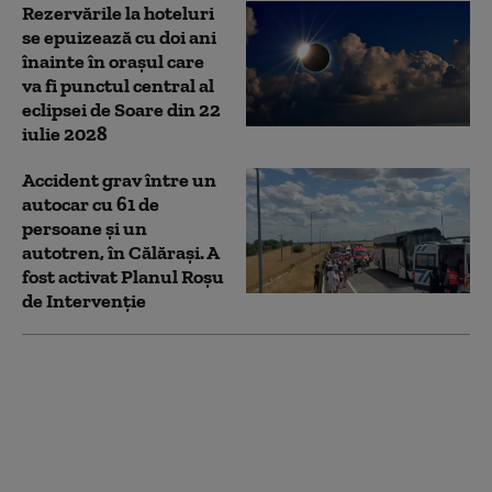
Rezervările la hoteluri
se epuizează cu doi ani
înainte în oraşul care
va fi punctul central al
eclipsei de Soare din 22
iulie 2028
Accident grav între un
autocar cu 61 de
persoane și un
autotren, în Călărași. A
fost activat Planul Roșu
de Intervenție
Medicamentele
interzise în multe
dintre destinațiile de
vacanță. Ce nu ar
trebui să conțină trusa
medicală de concediu