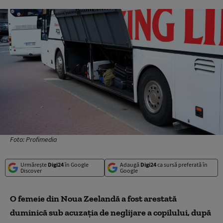
Foto: Profimedia
Urmărește
Digi24
în Google
Adaugă
Digi24
ca sursă preferată în
Discover
Google
O femeie din Noua Zeelandă a fost arestată
duminică sub acuzaţia de neglijare a copilului, după