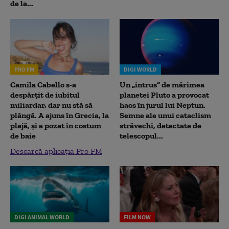
de la...
PRO FM
DIGI WORLD
Camila Cabello s-a
Un „intrus” de mărimea
despărțit de iubitul
planetei Pluto a provocat
miliardar, dar nu stă să
haos în jurul lui Neptun.
plângă. A ajuns în Grecia, la
Semne ale unui cataclism
plajă, și a pozat în costum
străvechi, detectate de
de baie
telescopul...
Descarcă aplicația Pro FM
DIGI ANIMAL WORLD
FILM NOW