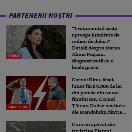
PARTENERII NOȘTRI
"Tratamentul costă
aproape jumătate de
milion de dolari".
Detalii despre starea
Alinei Pușcău,
PE ROZ
diagnosticată cu o
boală gravă
Cornel Dinu, lăsat
lunar fără 3.500 de lei
din pensie din cauza
finului său, Cornel
Țălnar. Culise neștiute
FANATIK.RO
ale scandalului dintre...
Cum au apărut doi
turiști pe Platoul