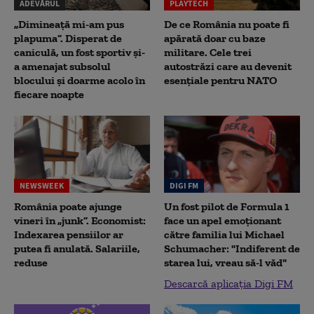
ADEVĂRUL
PLAYTECH
„Dimineață mi-am pus
De ce România nu poate fi
plapuma”. Disperat de
apărată doar cu baze
caniculă, un fost sportiv și-
militare. Cele trei
a amenajat subsolul
autostrăzi care au devenit
blocului și doarme acolo în
esențiale pentru NATO
fiecare noapte
NEWSWEEK
DIGI FM
România poate ajunge
Un fost pilot de Formula 1
vineri în „junk”. Economist:
face un apel emoționant
Indexarea pensiilor ar
către familia lui Michael
putea fi anulată. Salariile,
Schumacher: "Indiferent de
reduse
starea lui, vreau să-l văd"
Descarcă aplicația Digi FM