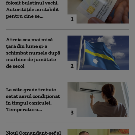
folosit buletinul vechi.
Autoritățile au stabilit
pentru cine se...
1
A treia cea mai mică
țară din lume și-a
schimbat numele după
mai bine de jumătate
2
de secol
La câte grade trebuie
setat aerul condiționat
în timpul caniculei.
Temperatura...
3
Noul Comandant-șef al