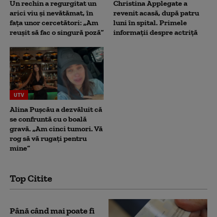
Un rechin a regurgitat un
Christina Applegate a
arici viu și nevătămat, în
revenit acasă, după patru
fața unor cercetători: „Am
luni în spital. Primele
reușit să fac o singură poză”
informații despre actriță
UTV
Alina Pușcău a dezvăluit că
se confruntă cu o boală
gravă. „Am cinci tumori. Vă
rog să vă rugați pentru
mine”
Top Citite
Până când mai poate fi