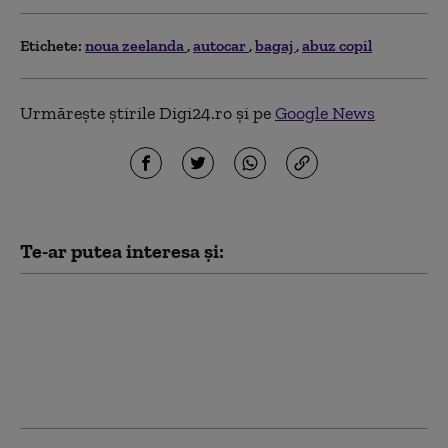
Etichete:
noua zeelanda
autocar
bagaj
abuz copil
Urmărește știrile Digi24.ro și pe
Google News
Te-ar putea interesa și:
„Scene de război”.
Accident dramatic în
Italia: cel puțin șase
persoane și-au pierdut
viața