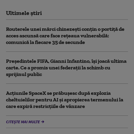
Ultimele știri
Routerele unei mărci chinezești conțin o portiță de
acces ascunsă care face rețeaua vulnerabilă:
comunică la fiecare 35 de secunde
Președintele FIFA, Gianni Infantino, îşi joacă ultima
carte. Ce a promis unei federații la schimb cu
sprijinul public
Acţiunile SpaceX se prăbuşesc după explozia
cheltuielilor pentru AI şi apropierea termenului la
care expiră restricţiile de vânzare
CITEȘTE MAI MULTE