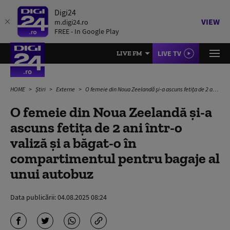
Digi24
VIEW
m.digi24.ro
FREE - In Google Play
LIVE TV
LIVE FM
HOME
Știri
Externe
O femeie din Noua Zeelandă și-a ascuns fetița de 2 ani într-o valiză și a băgat-o în compartimentul pentru bagaje al unui autobuz
O femeie din Noua Zeelandă și-a
ascuns fetița de 2 ani într-o
valiză și a băgat-o în
compartimentul pentru bagaje al
unui autobuz
Data publicării:
04.08.2025 08:24