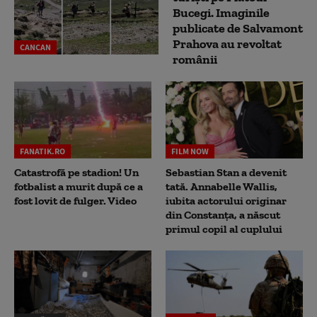
Bucegi. Imaginile
publicate de Salvamont
Prahova au revoltat
CANCAN
românii
FANATIK.RO
FILM NOW
Catastrofă pe stadion! Un
Sebastian Stan a devenit
fotbalist a murit după ce a
tată. Annabelle Wallis,
fost lovit de fulger. Video
iubita actorului originar
din Constanța, a născut
primul copil al cuplului