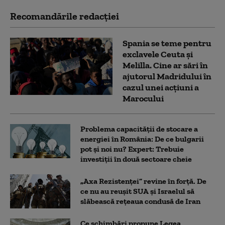
Recomandările redacţiei
Spania se teme pentru
exclavele Ceuta și
Melilla. Cine ar sări în
ajutorul Madridului în
cazul unei acțiuni a
Marocului
Problema capacității de stocare a
energiei în România: De ce bulgarii
pot și noi nu? Expert: Trebuie
investiții în două sectoare cheie
„Axa Rezistenței” revine în forță. De
ce nu au reușit SUA și Israelul să
slăbească rețeaua condusă de Iran
Ce schimbări propune Legea