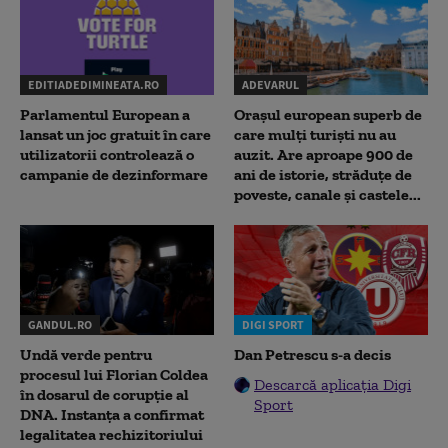
EDITIADEDIMINEATA.RO
ADEVARUL
Parlamentul European a
Orașul european superb de
lansat un joc gratuit în care
care mulți turiști nu au
utilizatorii controlează o
auzit. Are aproape 900 de
campanie de dezinformare
ani de istorie, străduțe de
poveste, canale și castele...
GANDUL.RO
DIGI SPORT
Undă verde pentru
Dan Petrescu s-a decis
procesul lui Florian Coldea
Descarcă aplicația Digi
în dosarul de corupție al
Sport
DNA. Instanța a confirmat
legalitatea rechizitoriului