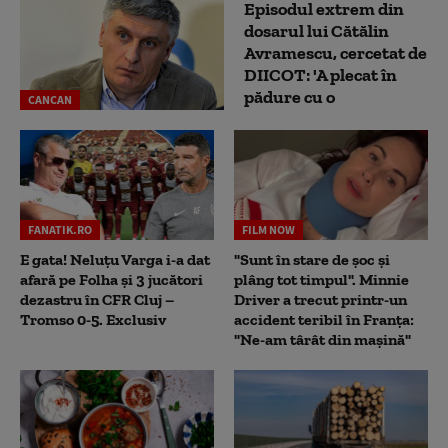
Episodul extrem din
dosarul lui Cătălin
Avramescu, cercetat de
DIICOT: 'A plecat în
pădure cu o
CANCAN
FANATIK.RO
FILM NOW
E gata! Neluțu Varga i-a dat
"Sunt în stare de șoc și
afară pe Folha și 3 jucători
plâng tot timpul". Minnie
dezastru în CFR Cluj –
Driver a trecut printr-un
Tromso 0-5. Exclusiv
accident teribil în Franța:
"Ne-am târât din mașină"