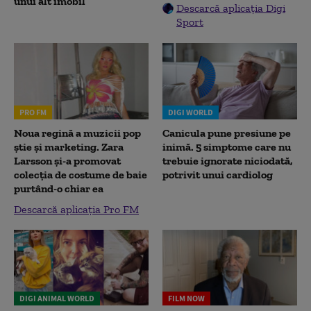
unui alt imobil
Descarcă aplicația Digi
Sport
PRO FM
DIGI WORLD
Noua regină a muzicii pop
Canicula pune presiune pe
știe și marketing. Zara
inimă. 5 simptome care nu
Larsson și-a promovat
trebuie ignorate niciodată,
colecția de costume de baie
potrivit unui cardiolog
purtând-o chiar ea
Descarcă aplicația Pro FM
DIGI ANIMAL WORLD
FILM NOW