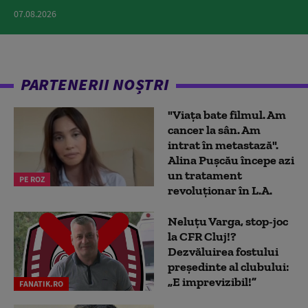
07.08.2026
PARTENERII NOȘTRI
"Viața bate filmul. Am
cancer la sân. Am
intrat în metastază".
Alina Pușcău începe azi
un tratament
PE ROZ
revoluționar în L.A.
Neluțu Varga, stop-joc
la CFR Cluj!?
Dezvăluirea fostului
președinte al clubului:
„E imprevizibil!”
FANATIK.RO