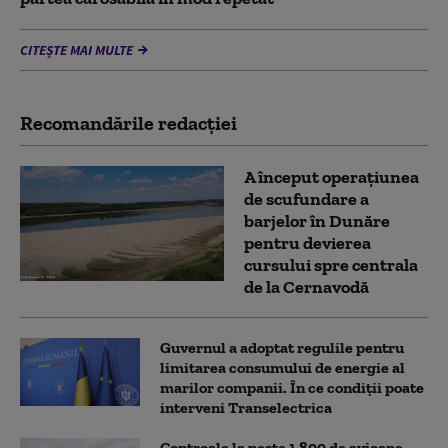
CITEȘTE MAI MULTE
Recomandările redacţiei
A început operațiunea
de scufundare a
barjelor în Dunăre
pentru devierea
cursului spre centrala
de la Cernavodă
Guvernul a adoptat regulile pentru
limitarea consumului de energie al
marilor companii. În ce condiții poate
interveni Transelectrica
Controale la peste 1.800 de avioane