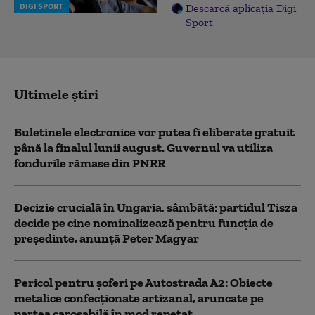
DIGI SPORT
Descarcă aplicația Digi
Sport
Ultimele știri
Buletinele electronice vor putea fi eliberate gratuit
până la finalul lunii august. Guvernul va utiliza
fondurile rămase din PNRR
Decizie crucială în Ungaria, sâmbătă: partidul Tisza
decide pe cine nominalizează pentru funcția de
președinte, anunță Peter Magyar
Pericol pentru şoferi pe Autostrada A2: Obiecte
metalice confecţionate artizanal, aruncate pe
partea carosabilă în mod repetat