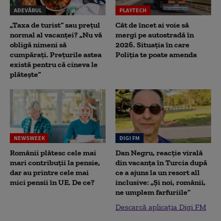
ADEVĂRUL
PLAYTECH
„Taxa de turist” sau prețul
Cât de încet ai voie să
normal al vacanței? „Nu vă
mergi pe autostradă în
obligă nimeni să
2026. Situația în care
cumpărați. Prețurile astea
Poliția te poate amenda
există pentru că cineva le
plătește”
NEWSWEEK
DIGI FM
Românii plătesc cele mai
Dan Negru, reacție virală
mari contribuții la pensie,
din vacanța în Turcia după
dar au printre cele mai
ce a ajuns la un resort all
mici pensii în UE. De ce?
inclusive: „Și noi, românii,
ne umplem farfuriile”
Descarcă aplicația Digi FM