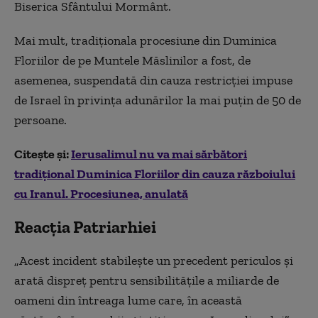
Biserica Sfântului Mormânt.
Mai mult, tradiţionala procesiune din Duminica
Floriilor de pe Muntele Măslinilor a fost, de
asemenea, suspendată din cauza restricţiei impuse
de Israel în privinţa adunărilor la mai puţin de 50 de
persoane.
Citește și:
Ierusalimul nu va mai sărbători
tradițional Duminica Floriilor din cauza războiului
cu Iranul. Procesiunea, anulată
Reacția Patriarhiei
„Acest incident stabileşte un precedent periculos şi
arată dispreţ pentru sensibilităţile a miliarde de
oameni din întreaga lume care, în această