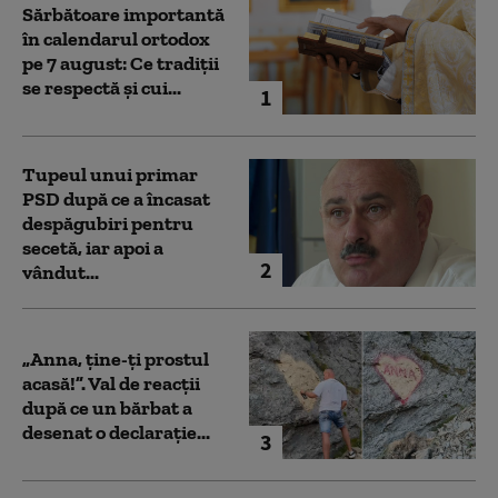
Sărbătoare importantă
în calendarul ortodox
pe 7 august: Ce tradiții
se respectă și cui...
1
Tupeul unui primar
PSD după ce a încasat
despăgubiri pentru
secetă, iar apoi a
2
vândut...
„Anna, ţine-ţi prostul
acasă!”. Val de reacții
după ce un bărbat a
desenat o declarație...
3