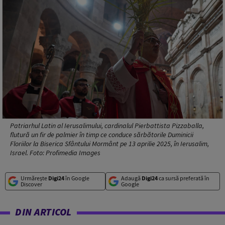
Patriarhul Latin al Ierusalimului, cardinalul Pierbattista Pizzaballa,
flutură un fir de palmier în timp ce conduce sărbătorile Duminicii
Floriilor la Biserica Sfântului Mormânt pe 13 aprilie 2025, în Ierusalim,
Israel. Foto: Profimedia Images
Urmărește
Digi24
în Google
Adaugă
Digi24
ca sursă preferată în
Discover
Google
DIN ARTICOL