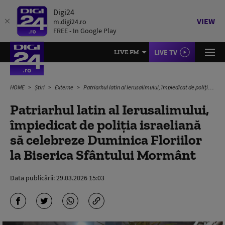
Digi24
VIEW
m.digi24.ro
FREE - In Google Play
LIVE TV
LIVE FM
HOME
Știri
Externe
Patriarhul latin al Ierusalimului, împiedicat de poliţia israeliană să celebreze Duminica Floriilor la Biserica Sfântului Mormânt
Patriarhul latin al Ierusalimului,
împiedicat de poliţia israeliană
să celebreze Duminica Floriilor
la Biserica Sfântului Mormânt
Data publicării:
29.03.2026 15:03