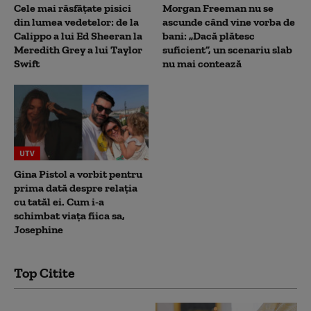
Cele mai răsfățate pisici
Morgan Freeman nu se
din lumea vedetelor: de la
ascunde când vine vorba de
Calippo a lui Ed Sheeran la
bani: „Dacă plătesc
Meredith Grey a lui Taylor
suficient”, un scenariu slab
Swift
nu mai contează
UTV
Gina Pistol a vorbit pentru
prima dată despre relația
cu tatăl ei. Cum i-a
schimbat viața fiica sa,
Josephine
Top Citite