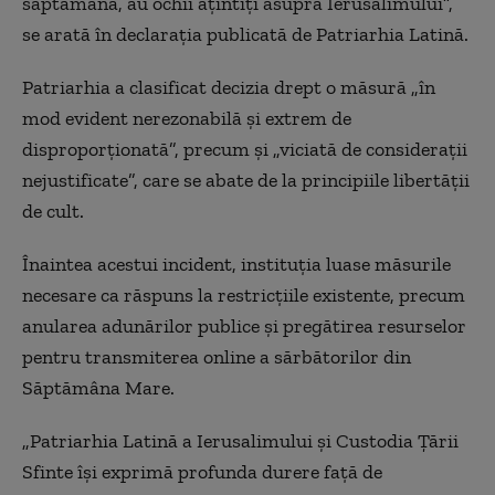
săptămână, au ochii aţintiţi asupra Ierusalimului”,
se arată în declaraţia publicată de Patriarhia Latină.
Patriarhia a clasificat decizia drept o măsură „în
mod evident nerezonabilă şi extrem de
disproporţionată”, precum şi „viciată de consideraţii
nejustificate”, care se abate de la principiile libertăţii
de cult.
Înaintea acestui incident, instituţia luase măsurile
necesare ca răspuns la restricţiile existente, precum
anularea adunărilor publice şi pregătirea resurselor
pentru transmiterea online a sărbătorilor din
Săptămâna Mare.
„Patriarhia Latină a Ierusalimului şi Custodia Ţării
Sfinte îşi exprimă profunda durere faţă de