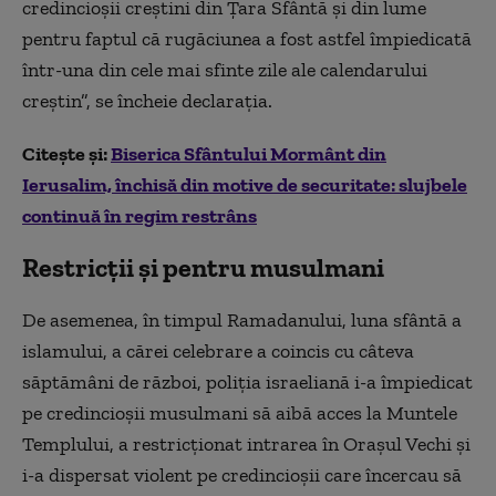
credincioşii creştini din Ţara Sfântă şi din lume
pentru faptul că rugăciunea a fost astfel împiedicată
într-una din cele mai sfinte zile ale calendarului
creştin”, se încheie declaraţia.
Citește și:
Biserica Sfântului Mormânt din
Ierusalim, închisă din motive de securitate: slujbele
continuă în regim restrâns
Restricții și pentru musulmani
De asemenea, în timpul Ramadanului, luna sfântă a
islamului, a cărei celebrare a coincis cu câteva
săptămâni de război, poliţia israeliană i-a împiedicat
pe credincioşii musulmani să aibă acces la Muntele
Templului, a restricţionat intrarea în Oraşul Vechi şi
i-a dispersat violent pe credincioşii care încercau să