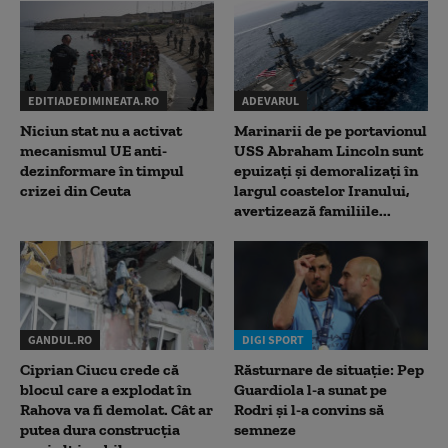
EDITIADEDIMINEATA.RO
ADEVARUL
Niciun stat nu a activat
Marinarii de pe portavionul
mecanismul UE anti-
USS Abraham Lincoln sunt
dezinformare în timpul
epuizați și demoralizați în
crizei din Ceuta
largul coastelor Iranului,
avertizează familiile...
GANDUL.RO
DIGI SPORT
Ciprian Ciucu crede că
Răsturnare de situație: Pep
blocul care a explodat în
Guardiola l-a sunat pe
Rahova va fi demolat. Cât ar
Rodri și l-a convins să
putea dura construcția
semneze