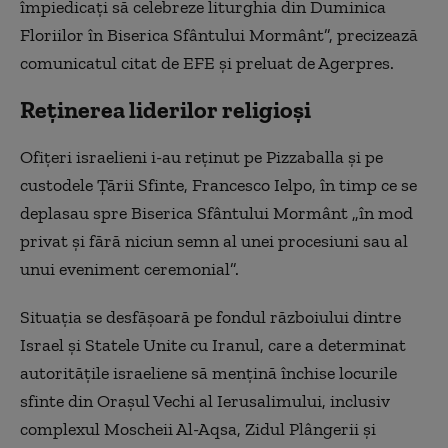
împiedicaţi să celebreze liturghia din Duminica
Floriilor în Biserica Sfântului Mormânt”, precizează
comunicatul citat de EFE și preluat de Agerpres.
Reținerea liderilor religioși
Ofiţeri israelieni i-au reţinut pe Pizzaballa şi pe
custodele Ţării Sfinte, Francesco Ielpo, în timp ce se
deplasau spre Biserica Sfântului Mormânt „în mod
privat şi fără niciun semn al unei procesiuni sau al
unui eveniment ceremonial”.
Situaţia se desfăşoară pe fondul războiului dintre
Israel şi Statele Unite cu Iranul, care a determinat
autorităţile israeliene să menţină închise locurile
sfinte din Oraşul Vechi al Ierusalimului, inclusiv
complexul Moscheii Al-Aqsa, Zidul Plângerii şi