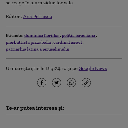
se roage în afara zidurilor sale.
Editor :
Ana Petrescu
Etichete:
duminica floriilor
poliția israeliana
pierbattista pizzaballa
cardinal israel
patriarhia latina a ierusalimului
Urmărește știrile Digi24.ro și pe
Google News
Te-ar putea interesa și:
Ierusalimul nu va mai