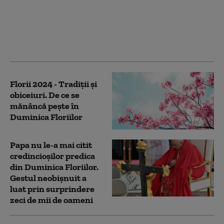
sărbători tradițional
Duminica Floriilor din
cauza războiului cu
Iranul. Procesiunea,
anulată
Florii 2024 - Tradiții și
obiceiuri. De ce se
mănâncă pește în
Duminica Floriilor
Papa nu le-a mai citit
credincioșilor predica
din Duminica Floriilor.
Gestul neobișnuit a
luat prin surprindere
zeci de mii de oameni