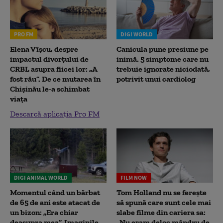
PRO FM
DIGI WORLD
Elena Vîșcu, despre
Canicula pune presiune pe
impactul divorțului de
inimă. 5 simptome care nu
CRBL asupra fiicei lor: „A
trebuie ignorate niciodată,
fost rău”. De ce mutarea în
potrivit unui cardiolog
Chișinău le-a schimbat
viața
Descarcă aplicația Pro FM
DIGI ANIMAL WORLD
FILM NOW
Momentul când un bărbat
Tom Holland nu se ferește
de 65 de ani este atacat de
să spună care sunt cele mai
un bizon: „Era chiar
slabe filme din cariera sa:
deasupra mea”. Imaginile
„Nu eram deloc mândru de