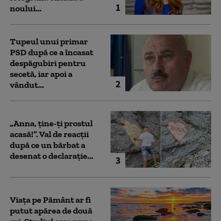
1
noului...
Tupeul unui primar
PSD după ce a încasat
despăgubiri pentru
secetă, iar apoi a
2
vândut...
„Anna, ţine-ţi prostul
acasă!”. Val de reacții
după ce un bărbat a
desenat o declarație...
3
Viața pe Pământ ar fi
putut apărea de două