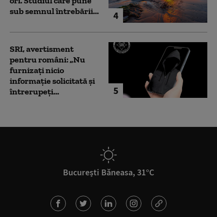
ori. Studiul care pune
sub semnul întrebării...
4
SRI, avertisment
pentru români: „Nu
furnizați nicio
informație solicitată și
5
întrerupeți...
București Băneasa, 31°C