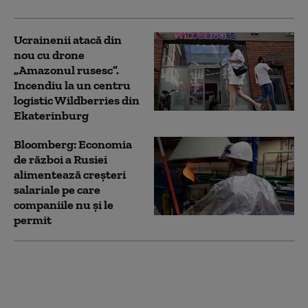
Ucrainenii atacă din
nou cu drone
„Amazonul rusesc”.
Incendiu la un centru
logistic Wildberries din
Ekaterinburg
Bloomberg: Economia
de război a Rusiei
alimentează creşteri
salariale pe care
companiile nu şi le
permit
NATO a interceptat cu
250% mai multe
avioane rusești în
apropierea teritoriului