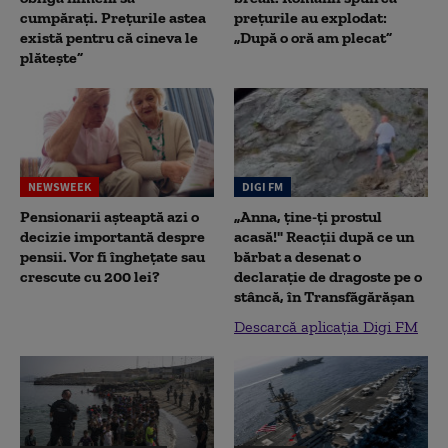
cumpărați. Prețurile astea
prețurile au explodat:
există pentru că cineva le
„După o oră am plecat”
plătește”
NEWSWEEK
DIGI FM
Pensionarii așteaptă azi o
„Anna, ţine-ţi prostul
decizie importantă despre
acasă!" Reacţii după ce un
pensii. Vor fi înghețate sau
bărbat a desenat o
crescute cu 200 lei?
declaraţie de dragoste pe o
stâncă, în Transfăgărăşan
Descarcă aplicația Digi FM