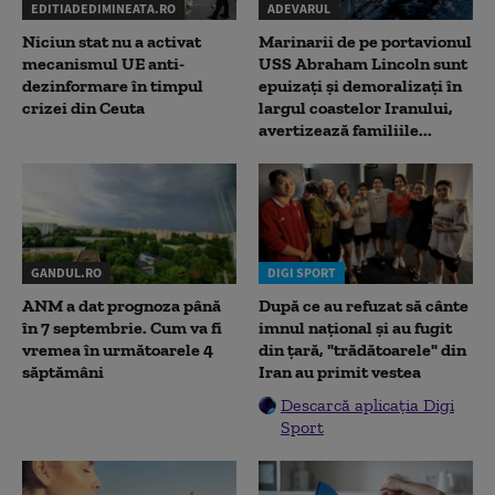
EDITIADEDIMINEATA.RO
ADEVARUL
Niciun stat nu a activat
Marinarii de pe portavionul
mecanismul UE anti-
USS Abraham Lincoln sunt
dezinformare în timpul
epuizați și demoralizați în
crizei din Ceuta
largul coastelor Iranului,
avertizează familiile...
GANDUL.RO
DIGI SPORT
ANM a dat prognoza până
După ce au refuzat să cânte
în 7 septembrie. Cum va fi
imnul naţional şi au fugit
vremea în următoarele 4
din ţară, "trădătoarele" din
săptămâni
Iran au primit vestea
Descarcă aplicația Digi
Sport