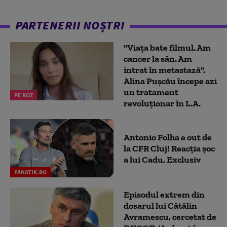
PARTENERII NOȘTRI
"Viața bate filmul. Am
cancer la sân. Am
intrat în metastază".
Alina Pușcău începe azi
un tratament
PE ROZ
revoluționar în L.A.
Antonio Folha e out de
la CFR Cluj! Reacția șoc
a lui Cadu. Exclusiv
FANATIK.RO
Episodul extrem din
dosarul lui Cătălin
Avramescu, cercetat de