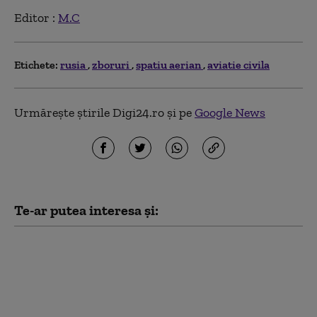
Editor :
M.C
Etichete:
rusia
zboruri
spatiu aerian
aviatie civila
Urmărește știrile Digi24.ro și pe
Google News
Te-ar putea interesa și:
Serviciile secrete
americane avertizează
că Putin ar putea ataca
o țară NATO încă din
această toamnă (WSJ)