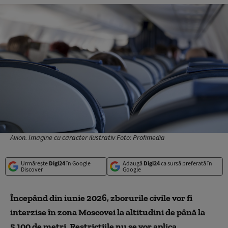
Avion. Imagine cu caracter ilustrativ Foto: Profimedia
Urmărește
Digi24
în Google
Adaugă
Digi24
ca sursă preferată în
Discover
Google
Începând din iunie 2026, zborurile civile vor fi
interzise în zona Moscovei la altitudini de până la
5.100 de metri. Restricțiile nu se vor aplica