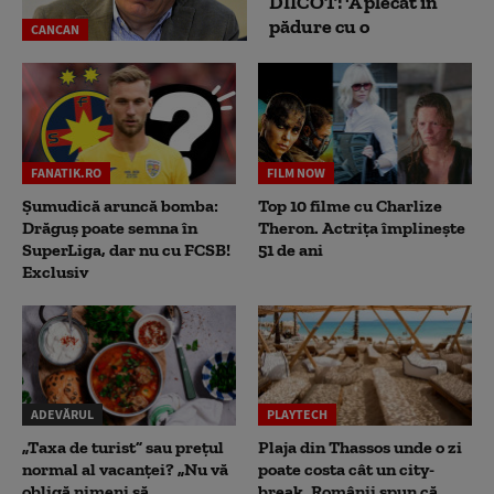
DIICOT: 'A plecat în
pădure cu o
CANCAN
FANATIK.RO
FILM NOW
Șumudică aruncă bomba:
Top 10 filme cu Charlize
Drăguș poate semna în
Theron. Actrița împlinește
SuperLiga, dar nu cu FCSB!
51 de ani
Exclusiv
ADEVĂRUL
PLAYTECH
„Taxa de turist” sau prețul
Plaja din Thassos unde o zi
normal al vacanței? „Nu vă
poate costa cât un city-
obligă nimeni să
break. Românii spun că