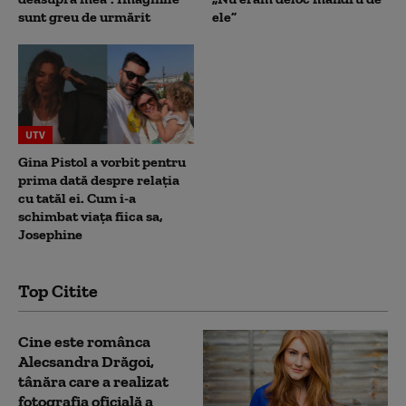
sunt greu de urmărit
ele”
UTV
Gina Pistol a vorbit pentru
prima dată despre relația
cu tatăl ei. Cum i-a
schimbat viața fiica sa,
Josephine
Top Citite
Cine este românca
Alecsandra Drăgoi,
tânăra care a realizat
fotografia oficială a