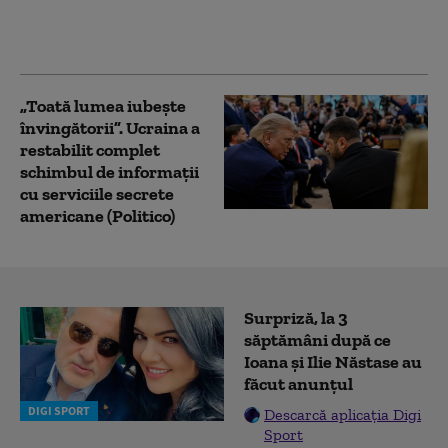
său. Bilanț îngrijorător:
„Cifrele nu mint”
„Toată lumea iubește
învingătorii”. Ucraina a
restabilit complet
schimbul de informații
cu serviciile secrete
americane (Politico)
Surpriză, la 3
săptămâni după ce
Ioana și Ilie Năstase au
făcut anunțul
DIGI SPORT
Descarcă aplicația Digi
Sport