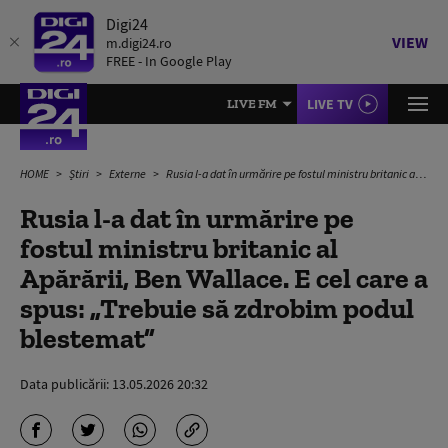
Digi24
VIEW
m.digi24.ro
FREE - In Google Play
LIVE TV
LIVE FM
HOME
Știri
Externe
Rusia l-a dat în urmărire pe fostul ministru britanic al Apărării, Ben Wallace. E cel care a spus: „Trebuie să zdrobim podul blestemat”
Rusia l-a dat în urmărire pe
fostul ministru britanic al
Apărării, Ben Wallace. E cel care a
spus: „Trebuie să zdrobim podul
blestemat”
Data publicării:
13.05.2026 20:32