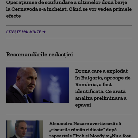
Operațiunea de scufundare a ultimelor două barje
la Cernavodă s-a încheiat. Când se vor vedea primele
efecte
CITEȘTE MAI MULTE
Recomandările redacţiei
Drona care a explodat
în Bulgaria, aproape de
România, a fost
identificată. Ce arată
analiza preliminară a
epavei
Alexandru Nazare avertizează că
„riscurile rămân ridicate” după
rapoartele Fitch și Moody’s: „Nu a fost