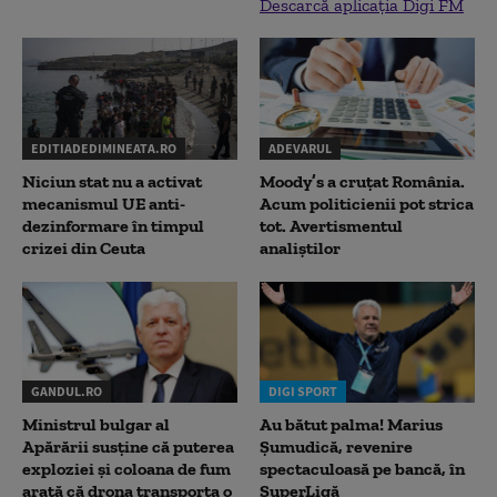
Descarcă aplicația Digi FM
EDITIADEDIMINEATA.RO
ADEVARUL
Niciun stat nu a activat
Moody’s a cruțat România.
mecanismul UE anti-
Acum politicienii pot strica
dezinformare în timpul
tot. Avertismentul
crizei din Ceuta
analiștilor
GANDUL.RO
DIGI SPORT
Ministrul bulgar al
Au bătut palma! Marius
Apărării susține că puterea
Șumudică, revenire
exploziei și coloana de fum
spectaculoasă pe bancă, în
arată că drona transporta o
SuperLigă