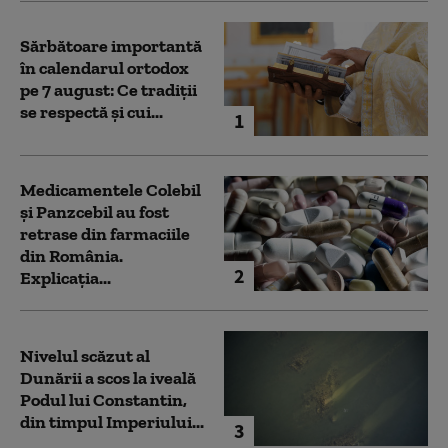
Sărbătoare importantă
în calendarul ortodox
pe 7 august: Ce tradiții
se respectă și cui...
1
Medicamentele Colebil
și Panzcebil au fost
retrase din farmaciile
din România.
2
Explicația...
Nivelul scăzut al
Dunării a scos la iveală
Podul lui Constantin,
din timpul Imperiului...
3