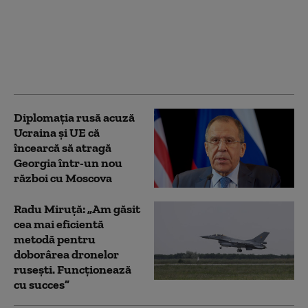
Ucraina să nu mai
atace conducta CPC şi
petrolierele non-
ruseşti din Marea
Neagră (Bloomberg)
Diplomaţia rusă acuză
Ucraina şi UE că
încearcă să atragă
Georgia într-un nou
război cu Moscova
Radu Miruță: „Am găsit
cea mai eficientă
metodă pentru
doborârea dronelor
rusești. Funcționează
cu succes”