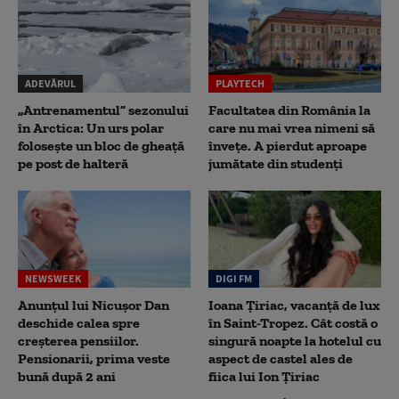
ADEVĂRUL
PLAYTECH
„Antrenamentul” sezonului
Facultatea din România la
în Arctica: Un urs polar
care nu mai vrea nimeni să
folosește un bloc de gheață
înveţe. A pierdut aproape
pe post de halteră
jumătate din studenţi
NEWSWEEK
DIGI FM
Anunțul lui Nicușor Dan
Ioana Țiriac, vacanță de lux
deschide calea spre
în Saint-Tropez. Cât costă o
creșterea pensiilor.
singură noapte la hotelul cu
Pensionarii, prima veste
aspect de castel ales de
bună după 2 ani
fiica lui Ion Țiriac