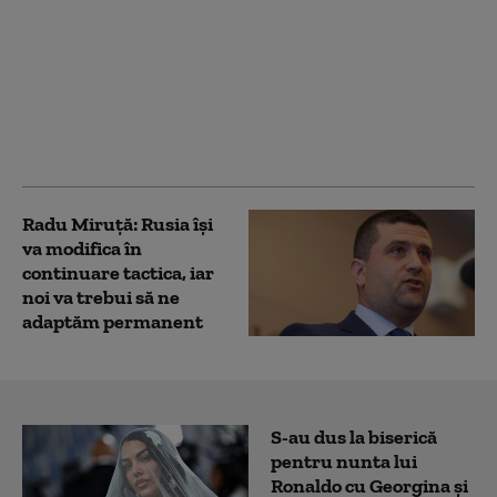
Rusia a încetat aproape
complet să mai
folosească tehnică
militară mecanizată în
atacuri. Ce se ascunde
în spatele noii tactici
Radu Miruță: Rusia își
va modifica în
continuare tactica, iar
noi va trebui să ne
adaptăm permanent
S-au dus la biserică
pentru nunta lui
Ronaldo cu Georgina și