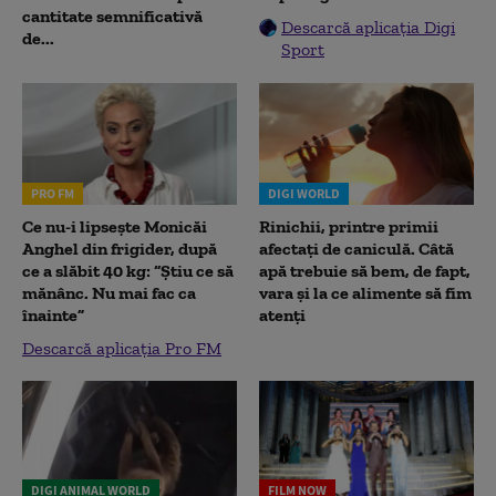
cantitate semnificativă
Descarcă aplicația Digi
de...
Sport
PRO FM
DIGI WORLD
Ce nu-i lipsește Monicăi
Rinichii, printre primii
Anghel din frigider, după
afectați de caniculă. Câtă
ce a slăbit 40 kg: “Știu ce să
apă trebuie să bem, de fapt,
mănânc. Nu mai fac ca
vara și la ce alimente să fim
înainte”
atenți
Descarcă aplicația Pro FM
DIGI ANIMAL WORLD
FILM NOW