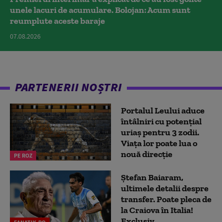
unele lacuri de acumulare. Bolojan: Acum sunt
reumplute aceste baraje
07.08.2026
PARTENERII NOȘTRI
Portalul Leului aduce
întâlniri cu potențial
uriaș pentru 3 zodii.
Viața lor poate lua o
nouă direcție
PE ROZ
Ștefan Baiaram,
ultimele detalii despre
transfer. Poate pleca de
la Craiova în Italia!
Exclusiv