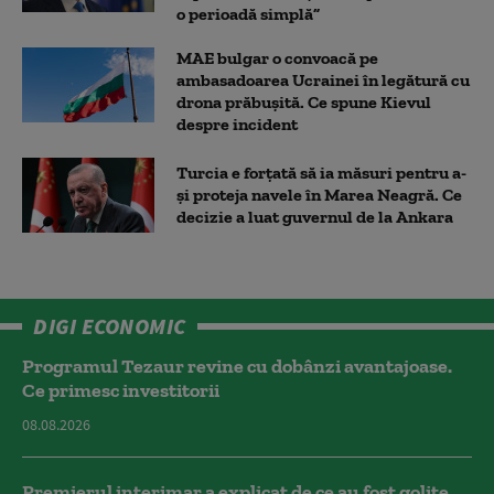
o perioadă simplă”
MAE bulgar o convoacă pe
ambasadoarea Ucrainei în legătură cu
drona prăbuşită. Ce spune Kievul
despre incident
Turcia e forțată să ia măsuri pentru a-
și proteja navele în Marea Neagră. Ce
decizie a luat guvernul de la Ankara
DIGI ECONOMIC
Programul Tezaur revine cu dobânzi avantajoase.
Ce primesc investitorii
08.08.2026
Premierul interimar a explicat de ce au fost golite