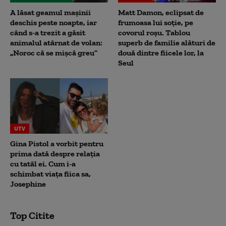
A lăsat geamul mașinii
Matt Damon, eclipsat de
deschis peste noapte, iar
frumoasa lui soție, pe
când s-a trezit a găsit
covorul roșu. Tablou
animalul atârnat de volan:
superb de familie alături de
„Noroc că se mișcă greu”
două dintre fiicele lor, la
Seul
UTV
Gina Pistol a vorbit pentru
prima dată despre relația
cu tatăl ei. Cum i-a
schimbat viața fiica sa,
Josephine
Top Citite