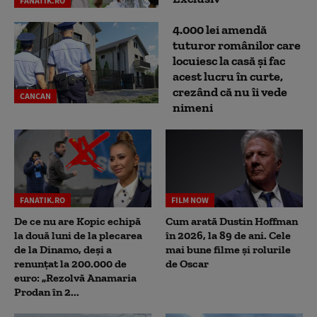
FANATIK.RO
4.000 lei amendă
tuturor românilor care
locuiesc la casă și fac
acest lucru în curte,
crezând că nu îi vede
CANCAN
nimeni
FANATIK.RO
FILM NOW
De ce nu are Kopic echipă
Cum arată Dustin Hoffman
la două luni de la plecarea
în 2026, la 89 de ani. Cele
de la Dinamo, deși a
mai bune filme și rolurile
renunțat la 200.000 de
de Oscar
euro: „Rezolvă Anamaria
Prodan în 2...